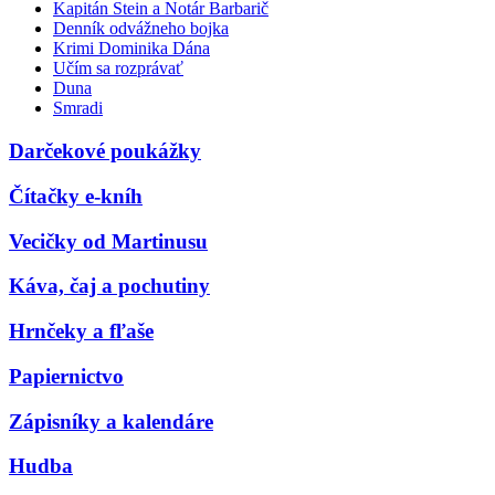
Kapitán Stein a Notár Barbarič
Denník odvážneho bojka
Krimi Dominika Dána
Učím sa rozprávať
Duna
Smradi
Darčekové poukážky
Čítačky e-kníh
Vecičky od Martinusu
Káva, čaj a pochutiny
Hrnčeky a fľaše
Papiernictvo
Zápisníky a kalendáre
Hudba