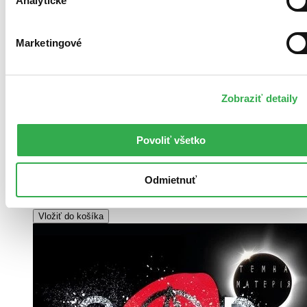
Analytické
Marketingové
Zobraziť detaily
Brožovaná väzba
Angličtina, 2017
Na sklade 2 ks
Túto knihu máme síce aktuálne na sklade, máme však už iba
Povoliť všetko
posledné kusy. Ak ju chcete mať rýchlo, ponáhľajte sa!
Dodanie ďalších môže trvať dlhšie, zvyčajne do 31 dní.
Odmietnuť
14,40 €
Vložiť do košíka