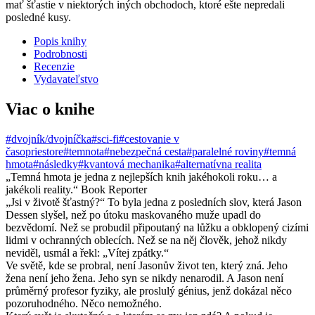
mať šťastie v niektorých iných obchodoch, ktoré ešte nepredali
posledné kusy.
Popis knihy
Podrobnosti
Recenzie
Vydavateľstvo
Viac o knihe
#dvojník/dvojníčka
#sci-fi
#cestovanie v
časopriestore
#temnota
#nebezpečná cesta
#paralelné roviny
#temná
hmota
#následky
#kvantová mechanika
#alternatívna realita
„Temná hmota je jedna z nejlepších knih jakéhokoli roku… a
jakékoli reality.“ Book Reporter
„Jsi v životě šťastný?“ To byla jedna z posledních slov, která Jason
Dessen slyšel, než po útoku maskovaného muže upadl do
bezvědomí. Než se probudil připoutaný na lůžku a obklopený cizími
lidmi v ochranných oblecích. Než se na něj člověk, jehož nikdy
neviděl, usmál a řekl: „Vítej zpátky.“
Ve světě, kde se probral, není Jasonův život ten, který zná. Jeho
žena není jeho žena. Jeho syn se nikdy nenarodil. A Jason není
průměrný profesor fyziky, ale proslulý génius, jenž dokázal něco
pozoruhodného. Něco nemožného.