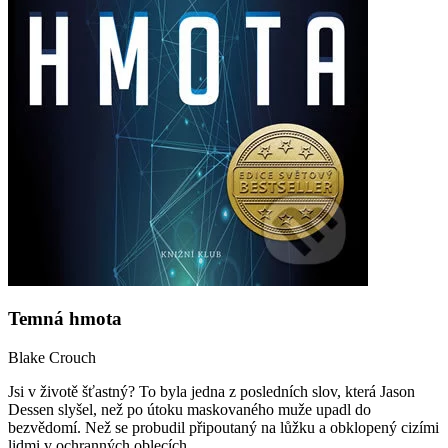
Temná hmota
Blake Crouch
Jsi v životě šťastný? To byla jedna z posledních slov, která Jason
Dessen slyšel, než po útoku maskovaného muže upadl do
bezvědomí. Než se probudil připoutaný na lůžku a obklopený cizími
lidmi v ochranných oblecích...