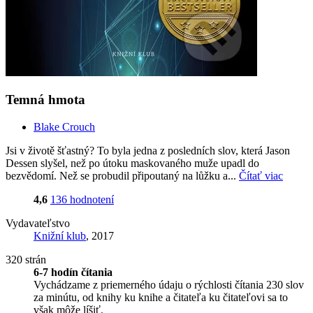
Temná hmota
Blake Crouch
Jsi v životě šťastný? To byla jedna z posledních slov, která Jason
Dessen slyšel, než po útoku maskovaného muže upadl do
bezvědomí. Než se probudil připoutaný na lůžku a...
Čítať viac
4,6
136 hodnotení
Vydavateľstvo
Knižní klub
, 2017
320 strán
6-7 hodín čítania
Vychádzame z priemerného údaju o rýchlosti čítania 230 slov
za minútu, od knihy ku knihe a čitateľa ku čitateľovi sa to
však môže líšiť.