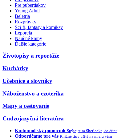
Pre pubertiakov
Young Adult
Beletria
Rozprávky
Sci-fi, fantasy a komiksy
Leporelá
Náučné knihy
Ďalšie kategórie
Životopisy a reportáže
Kuchárky
Učebnice a slovníky
Náboženstvo a ezoterika
Mapy a cestovanie
Cudzojazyčná literatúra
Knihomoľský pomocník
Spýtajte sa Sherlocka, čo čítať
Odporúčame pre vás
Knižné tipy ušité na mieru vám