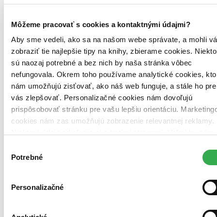
Môžeme pracovať s cookies a kontaktnými údajmi?
Aby sme vedeli, ako sa na našom webe správate, a mohli v
zobraziť tie najlepšie tipy na knihy, zbierame cookies. Niekto
sú naozaj potrebné a bez nich by naša stránka vôbec
nefungovala. Okrem toho používame analytické cookies, kto
nám umožňujú zisťovať, ako náš web funguje, a stále ho pre
vás zlepšovať. Personalizačné cookies nám dovoľujú
prispôsobovať stránku pre vašu lepšiu orientáciu. Marketing
cookies nám zas umožňujú zobrazenie relevantnej reklamy.
Niektoré údaje zdieľame aj s tretími stranami. Veľmi by nám
pomohlo, keby sme mohli používať všetky tieto cookies.
Výber
Ďakujeme!
Potrebné
súhlasu
Personalizačné