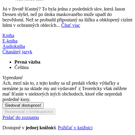
Jsi v životě šťastný? To byla jedna z posledních slov, která Jason
Dessen slyšel, než po útoku maskovaného muže upadl do
bezvědomí. Než se probudil připoutaný na lůžku a obklopený cizími
lidmi v ochranných oblecích...
Čítať viac
Kniha
E-kniha
Audiokniha
Čítaná
iný jazyk
Pevná väzba
Čeština
Vypredané
Ach, mrzí nás to, z tejto knihy sa už predali všetky výtlačky a
nemáme ju na sklade my ani vydavateľ :( Teoreticky však môžete
mať šťastie v niektorých iných obchodoch, ktoré ešte nepredali
posledné kusy.
Sledovať dostupnosť
Rezervovať v kníhkupectve
Pridať do zoznamu
Dostupné v
jednej knižnici
.
Požičať v knižnici