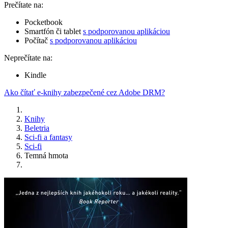
Prečítate na:
Pocketbook
Smartfón či tablet
s podporovanou aplikáciou
Počítač
s podporovanou aplikáciou
Neprečítate na:
Kindle
Ako čítať e-knihy zabezpečené cez Adobe DRM?
Knihy
Beletria
Sci-fi a fantasy
Sci-fi
Temná hmota