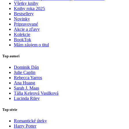
Všetky knihy
Knihy roka 2025
Bestsellery
Novinky
Pripravované
Akcie a zľavy
Kolekcie
BookTok
Mám záujem o titul
Top autori
Dominik Dán
Julie Caplin
Rebecca Yarros
Ana Huang
Sarah J. Maas
Táňa Keleová Vasilková
Lucinda Riley
Top série
Romantické úteky
Harry Potter