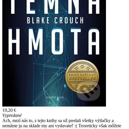
19,20 €
Vypredané
Ach, mrzí nás to, z tejto knihy sa už predali všetky výtlačky a
nemáme ju na sklade my ani vydavateľ :( Teoreticky však môžete