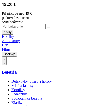
19,20 €
Pri nákupe nad 49 €
poštovné zadarmo
Vyhľadávanie
Knihy
E-knihy
Audioknihy
Hry
Filmy
Doplnky
Beletria
Detektívky, trilery a horory
Sci-fi a fantasy
Komiksy
Romantika
Spoločenská beletria
Klasika