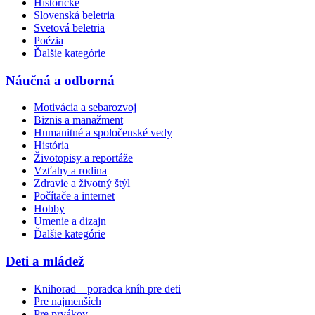
Historické
Slovenská beletria
Svetová beletria
Poézia
Ďalšie kategórie
Náučná a odborná
Motivácia a sebarozvoj
Biznis a manažment
Humanitné a spoločenské vedy
História
Životopisy a reportáže
Vzťahy a rodina
Zdravie a životný štýl
Počítače a internet
Hobby
Umenie a dizajn
Ďalšie kategórie
Deti a mládež
Knihorad – poradca kníh pre deti
Pre najmenších
Pre prvákov