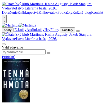
Doručenie
Kníhkupectvá
Knihovrátok
Poukážky
Knižný blog
Kontakt
E-knihy
Audioknihy
Hry
Filmy
Knihy
Doplnky
Vyhľadávanie
Prihlásiť