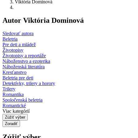
Viktória Dominová
Autor Viktória Dominová
Sledovať autora
Beletria
Pre deti a mládež
Životopisy
Životopisy a reportáže
Náboženstvo a ezoterika
Náboženská literatúra
Kresťanstvo
Beletria pre deti
Detektívky, trilery a horory
Trilery
Romantika
Spoločenská beletria
Romantické
Viac kategórií
Zúžiť výber
Zoradiť
Zúžiť výber