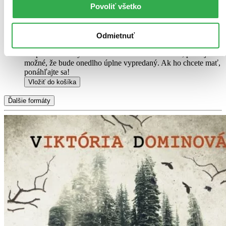
Povoliť všetko
označili nálepkou, ktorá môže na niektorých obaloch
zanechať stopy.
2,90 €
Odmietnuť
Na sklade
Tento produkt síce máme aktuálne na sklade, máme však už
iba posledné kusy a ďalšie už nemá ani distribútor, preto je
možné, že bude onedlho úplne vypredaný. Ak ho chcete mať,
ponáhľajte sa!
Vložiť do košíka
Ďalšie formáty