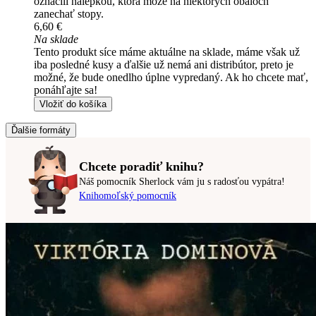
označili nálepkou, ktorá môže na niektorých obaloch
zanechať stopy.
6,60 €
Na sklade
Tento produkt síce máme aktuálne na sklade, máme však už
iba posledné kusy a ďalšie už nemá ani distribútor, preto je
možné, že bude onedlho úplne vypredaný. Ak ho chcete mať,
ponáhľajte sa!
Vložiť do košíka
Ďalšie formáty
Chcete poradiť knihu?
Náš pomocník Sherlock vám ju s radosťou vypátra!
Knihomoľský pomocník