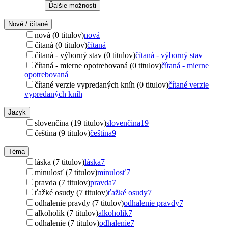
Ďalšie možnosti
Nové / čítané
nová (0 titulov)
nová
čítaná (0 titulov)
čítaná
čítaná - výborný stav (0 titulov)
čítaná - výborný stav
čítaná - mierne opotrebovaná (0 titulov)
čítaná - mierne
opotrebovaná
čítané verzie vypredaných kníh (0 titulov)
čítané verzie
vypredaných kníh
Jazyk
slovenčina (19 titulov)
slovenčina
19
čeština (9 titulov)
čeština
9
Téma
láska (7 titulov)
láska
7
minulosť (7 titulov)
minulosť
7
pravda (7 titulov)
pravda
7
ťažké osudy (7 titulov)
ťažké osudy
7
odhalenie pravdy (7 titulov)
odhalenie pravdy
7
alkoholik (7 titulov)
alkoholik
7
odhalenie (7 titulov)
odhalenie
7