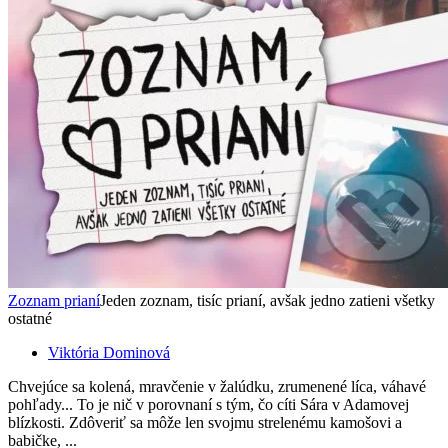
Zoznam prianí
Jeden zoznam, tisíc prianí, avšak jedno zatieni všetky
ostatné
Viktória Dominová
Chvejúce sa kolená, mravčenie v žalúdku, zrumenené líca, váhavé
pohľady... To je nič v porovnaní s tým, čo cíti Sára v Adamovej
blízkosti. Zdôveriť sa môže len svojmu strelenému kamošovi a
babičke, ...