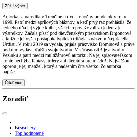
Zúžiť výber
Autorka sa narodila v Trenčíne na Veľkonočný pondelok v roku
1998. Patrí medzi aprílových bláznov, a keď prvý raz prehlásila, že
jedného dňa jej vyjde kniha, všetci to považovali za jeden z jej
výstrelkov. Začala písať pod dievčenským priezviskom Drgoncová
a knižne jej vyšla postapokalyptická trilógia s názvom Nepriatelia
Urdisu. V roku 2019 sa vydala, prijala priezvisko Dominová a práve
pod ním vydáva ďalšiu svoju tvorbu. V súčasnosti žije a tvorí v
Pezinku a patrí medzi multižánrovú autorku. Na jej spisovateľskom
konte nechýba fantasy, trilery ani literatúra pre mládež. Najväčšou
oporou je jej manžel, ktorý s nadšením číta všetko, čo autorka
napíše.
Čítať viac
Zoradiť
Bestsellery
Top hodnotené