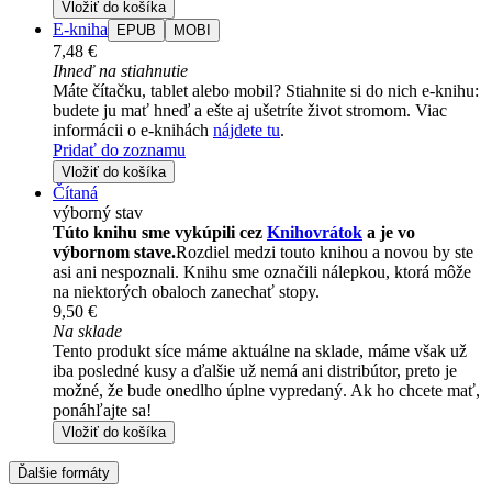
Vložiť do košíka
E-kniha
EPUB
MOBI
7,48 €
Ihneď na stiahnutie
Máte čítačku, tablet alebo mobil? Stiahnite si do nich e-knihu:
budete ju mať hneď a ešte aj ušetríte život stromom. Viac
informácii o e-knihách
nájdete tu
.
Pridať do zoznamu
Vložiť do košíka
Čítaná
výborný stav
Túto knihu sme vykúpili cez
Knihovrátok
a je vo
výbornom stave.
Rozdiel medzi touto knihou a novou by ste
asi ani nespoznali. Knihu sme označili nálepkou, ktorá môže
na niektorých obaloch zanechať stopy.
9,50 €
Na sklade
Tento produkt síce máme aktuálne na sklade, máme však už
iba posledné kusy a ďalšie už nemá ani distribútor, preto je
možné, že bude onedlho úplne vypredaný. Ak ho chcete mať,
ponáhľajte sa!
Vložiť do košíka
Ďalšie formáty