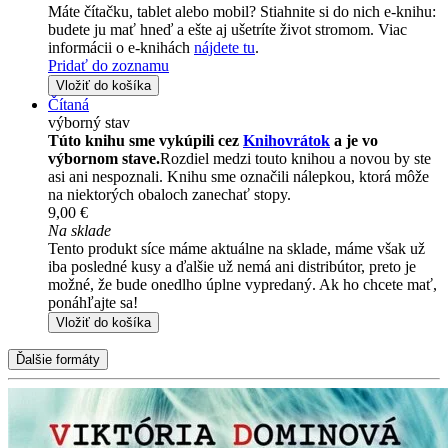
Máte čítačku, tablet alebo mobil? Stiahnite si do nich e-knihu:
budete ju mať hneď a ešte aj ušetríte život stromom. Viac
informácii o e-knihách
nájdete tu
.
Pridať do zoznamu
Vložiť do košíka
Čítaná
výborný stav
Túto knihu sme vykúpili cez
Knihovrátok
a je vo
výbornom stave.
Rozdiel medzi touto knihou a novou by ste
asi ani nespoznali. Knihu sme označili nálepkou, ktorá môže
na niektorých obaloch zanechať stopy.
9,00 €
Na sklade
Tento produkt síce máme aktuálne na sklade, máme však už
iba posledné kusy a ďalšie už nemá ani distribútor, preto je
možné, že bude onedlho úplne vypredaný. Ak ho chcete mať,
ponáhľajte sa!
Vložiť do košíka
Ďalšie formáty