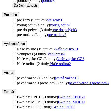
pomoc (3 tituly)
pomoc
3
Ďalšie možnosti
Pre koho
pre ženy (9 titulov)
pre ženy
9
young adult (4 tituly)
young adult
4
pre dospelých (3 tituly)
pre dospelých
3
pre mužov (3 tituly)
pre mužov
3
Vydavateľstvo
Naše vojsko (19 titulov)
Naše vojsko
19
Venupress (4 tituly)
Venupress
4
Naše vojsko CZ (3 tituly)
Naše vojsko CZ
3
Naše rodina (2 tituly)
Naše rodina
2
Väzba
pevná väzba (13 titulov)
pevná väzba
13
pevná väzba s prebalom (3 tituly)
pevná väzba s prebalom
3
Formát
E-kniha: EPUB (9 titulov)
E-kniha: EPUB
9
E-kniha: MOBI (9 titulov)
E-kniha: MOBI
9
E-kniha: PDF (1 titul)
E-kniha: PDF
1