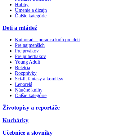
Hobby
Umenie a dizajn
Ďalšie kategórie
Deti a mládež
Knihorad – poradca kníh pre deti
Pre najmenších
Pre prvákov
Pre pubertiakov
Young Adult
Beletria
Rozprávky
Sci-fi, fantasy a komiksy
Leporelá
Náučné knihy
Ďalšie kategórie
Životopisy a reportáže
Kuchárky
Učebnice a slovníky