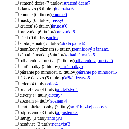
stratená dcéra (7 titulov)
stratená dcéra
7
klamstvo (6 titulov)
klamstvo
6
emócie (6 titulov)
emócie
6
masky (6 titulov)
masky
6
krutosť (6 titulov)
krutosť
6
pretvárka (6 titulov)
pretvárka
6
súcit (6 titulov)
súcit
6
strata pamäti (5 titulov)
strata pamäti
5
denníkový záznam (5 titulov)
denníkový záznam
5
záhadná matka (5 titulov)
záhadná matka
5
odhalenie tajomstva (5 titulov)
odhalenie tajomstva
5
smrť matky (5 titulov)
smrť matky
5
pátranie po minulosti (5 titulov)
pátranie po minulosti
5
ťažké detstvo (5 titulov)
ťažké detstvo
5
srdce (4 tituly)
srdce
4
priateľstvo (4 tituly)
priateľstvo
4
cit/city (4 tituly)
cit/city
4
zoznam (4 tituly)
zoznam
4
smrť blízkej osoby (3 tituly)
smrť blízkej osoby
3
odpustenie (3 tituly)
odpustenie
3
intrigy (3 tituly)
intrigy
3
nenávisť (3 tituly)
nenávisť
3