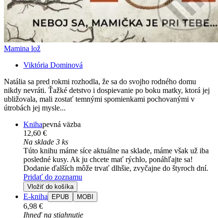
Mamina lož
Viktória Dominová
Natália sa pred rokmi rozhodla, že sa do svojho rodného domu
nikdy nevráti. Ťažké detstvo i dospievanie po boku matky, ktorá jej
ubližovala, mali zostať temnými spomienkami pochovanými v
útrobách jej mysle...
Kniha
pevná väzba
12,60 €
Na sklade 3 ks
Túto knihu máme síce aktuálne na sklade, máme však už iba
posledné kusy. Ak ju chcete mať rýchlo, ponáhľajte sa!
Dodanie ďalších môže trvať dlhšie, zvyčajne do štyroch dní.
Pridať do zoznamu
Vložiť do košíka
E-kniha
EPUB
MOBI
6,98 €
Ihneď na stiahnutie