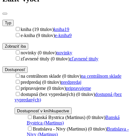
Typ
kniha (19 titulov)
kniha
19
e-kniha (9 titulov)
e-kniha
9
Zobraziť iba
novinky (0 titulov)
novinky
zľavnené tituly (0 titulov)
zľavnené tituly
Dostupnosť
na centrálnom sklade (0 titulov)
na centrálnom sklade
predpredaj (0 titulov)
predpredaj
pripravujeme (0 titulov)
pripravujeme
dostupná (bez vypredaných) (0 titulov)
dostupná (bez
vypredaných)
Dostupnosť v kníhkupectve
Banská Bystrica (Martinus) (0 titulov)
Banská
Bystrica (Martinus)
Bratislava - Nivy (Martinus) (0 titulov)
Bratislava -
Nivy (Martinus)