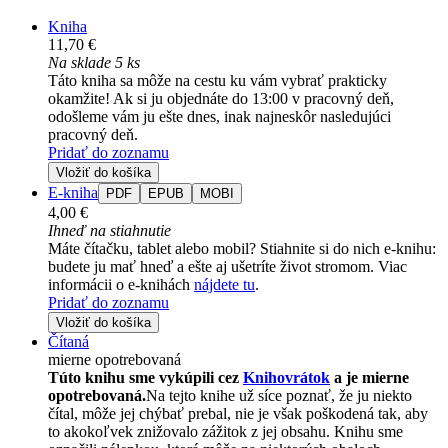
Kniha
11,70 €
Na sklade 5 ks
Táto kniha sa môže na cestu ku vám vybrať prakticky
okamžite! Ak si ju objednáte do 13:00 v pracovný deň,
odošleme vám ju ešte dnes, inak najneskôr nasledujúci
pracovný deň.
Pridať do zoznamu
Vložiť do košíka
E-kniha
PDF
EPUB
MOBI
4,00 €
Ihneď na stiahnutie
Máte čítačku, tablet alebo mobil? Stiahnite si do nich e-knihu:
budete ju mať hneď a ešte aj ušetríte život stromom. Viac
informácii o e-knihách
nájdete tu
.
Pridať do zoznamu
Vložiť do košíka
Čítaná
mierne opotrebovaná
Túto knihu sme vykúpili cez
Knihovrátok
a je mierne
opotrebovaná.
Na tejto knihe už síce poznať, že ju niekto
čítal, môže jej chýbať prebal, nie je však poškodená tak, aby
to akokoľvek znižovalo zážitok z jej obsahu. Knihu sme