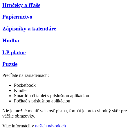
Hrnčeky a fľaše
Papiernictvo
Zápisníky a kalendáre
Hudba
LP platne
Puzzle
Prečítate na zariadeniach:
Pocketbook
Kindle
Smartfón či tablet s príslušnou aplikáciou
Počítač s príslušnou aplikáciou
Nie je možné meniť veľkosť písma, formát je preto vhodný skôr pre
väčšie obrazovky.
Viac informácií v
našich návodoch