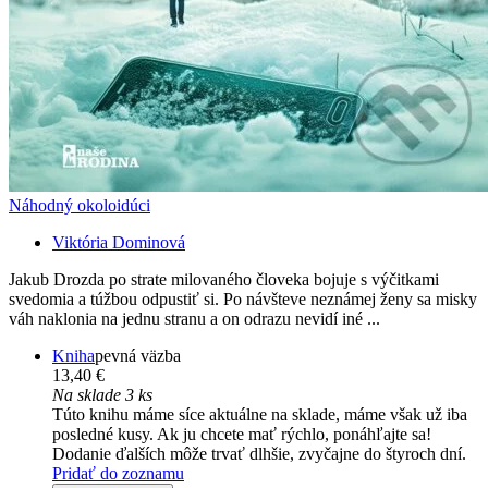
Náhodný okoloidúci
Viktória Dominová
Jakub Drozda po strate milovaného človeka bojuje s výčitkami
svedomia a túžbou odpustiť si. Po návšteve neznámej ženy sa misky
váh naklonia na jednu stranu a on odrazu nevidí iné ...
Kniha
pevná väzba
13,40 €
Na sklade 3 ks
Túto knihu máme síce aktuálne na sklade, máme však už iba
posledné kusy. Ak ju chcete mať rýchlo, ponáhľajte sa!
Dodanie ďalších môže trvať dlhšie, zvyčajne do štyroch dní.
Pridať do zoznamu