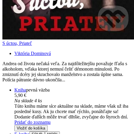
S úctou, Priateľ
Viktória Dominová
Andrea od života nečaká veľa. Za najdôležitejšiu považuje fľašu s
alkoholom, vďaka ktorej nemusí čeliť démonom minulosti. Po
zmiznutí dcéry jej skrachovalo manželstvo a zostala úplne sama.
Polícia pátranie dávno ukončila...
Kniha
pevná väzba
5,90 €
Na sklade 4 ks
Túto knihu máme síce aktuálne na sklade, máme však už iba
posledné kusy. Ak ju chcete mať rýchlo, ponáhľajte sa!
Dodanie ďalších môže trvať dlhšie, zvyčajne do štyroch dní.
Pridať do zoznamu
Vložiť do košíka