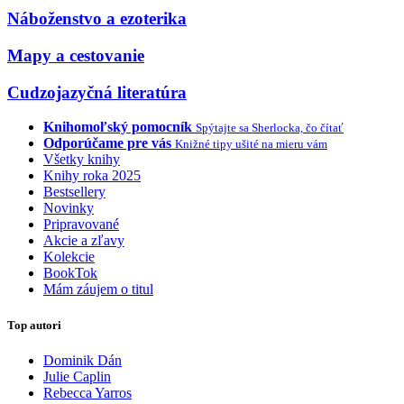
Náboženstvo a ezoterika
Mapy a cestovanie
Cudzojazyčná literatúra
Knihomoľský pomocník
Spýtajte sa Sherlocka, čo čítať
Odporúčame pre vás
Knižné tipy ušité na mieru vám
Všetky knihy
Knihy roka 2025
Bestsellery
Novinky
Pripravované
Akcie a zľavy
Kolekcie
BookTok
Mám záujem o titul
Top autori
Dominik Dán
Julie Caplin
Rebecca Yarros