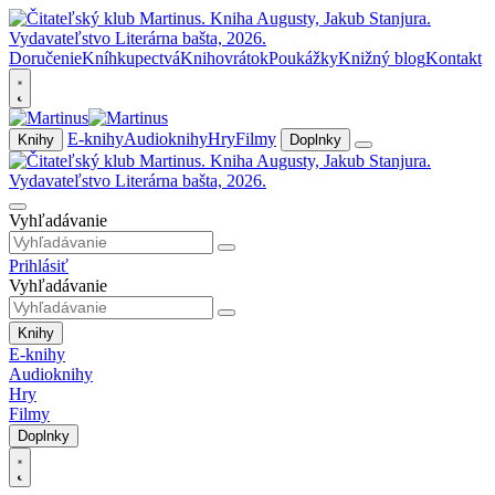
Doručenie
Kníhkupectvá
Knihovrátok
Poukážky
Knižný blog
Kontakt
E-knihy
Audioknihy
Hry
Filmy
Knihy
Doplnky
Vyhľadávanie
Prihlásiť
Vyhľadávanie
Knihy
E-knihy
Audioknihy
Hry
Filmy
Doplnky