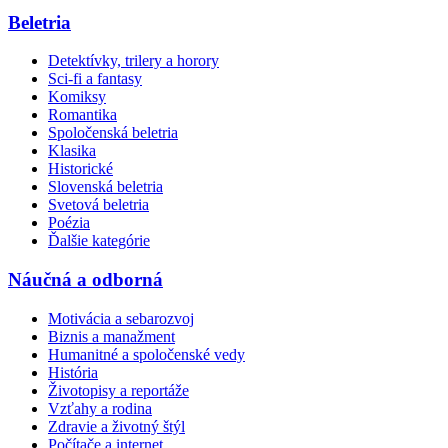
Beletria
Detektívky, trilery a horory
Sci-fi a fantasy
Komiksy
Romantika
Spoločenská beletria
Klasika
Historické
Slovenská beletria
Svetová beletria
Poézia
Ďalšie kategórie
Náučná a odborná
Motivácia a sebarozvoj
Biznis a manažment
Humanitné a spoločenské vedy
História
Životopisy a reportáže
Vzťahy a rodina
Zdravie a životný štýl
Počítače a internet