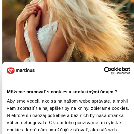
Môžeme pracovať s cookies a kontaktnými údajmi?
Trpká príchuť klamstva
Aby sme vedeli, ako sa na našom webe správate, a mohli
vám zobraziť tie najlepšie tipy na knihy, zbierame cookies.
Viktória Dominová
Niektoré sú naozaj potrebné a bez nich by naša stránka
Ľútosť nie je niečo, čo má Ema vo svojej emocionálnej výbave. Je
vôbec nefungovala. Okrem toho používame analytické
rozmaznaná, prostoreká, krutá a nebojí sa uchýliť aj k šikane.
cookies, ktoré nám umožňujú zisťovať, ako náš web
Napriek tomu sa v nej prebudí súcit, keď jeden večer prichytí