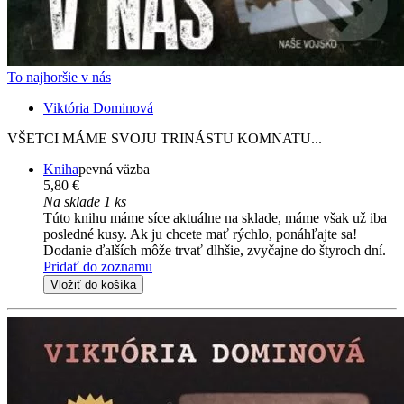
To najhoršie v nás
Viktória Dominová
VŠETCI MÁME SVOJU TRINÁSTU KOMNATU...
Kniha
pevná väzba
5,80 €
Na sklade 1 ks
Túto knihu máme síce aktuálne na sklade, máme však už iba
posledné kusy. Ak ju chcete mať rýchlo, ponáhľajte sa!
Dodanie ďalších môže trvať dlhšie, zvyčajne do štyroch dní.
Pridať do zoznamu
Vložiť do košíka