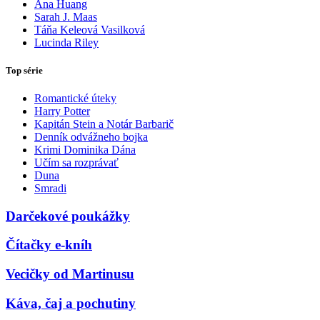
Ana Huang
Sarah J. Maas
Táňa Keleová Vasilková
Lucinda Riley
Top série
Romantické úteky
Harry Potter
Kapitán Stein a Notár Barbarič
Denník odvážneho bojka
Krimi Dominika Dána
Učím sa rozprávať
Duna
Smradi
Darčekové poukážky
Čítačky e-kníh
Vecičky od Martinusu
Káva, čaj a pochutiny