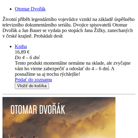
Otomar Dvořák
Životní příběh legendárního vojevůdce vznikl na základě úspěšného
televizního dokumentárního seriálu. Dvojice spisovatelů Otomar
Dvořák a Jan Bauer se vydala po stopách Jana Žižky, zanechaných
v české krajině. Probádali desít
Kniha
16,89 €
Do 4 – 6 dní
Tento produkt momentálne nemáme na sklade, ale zvyčajne
vám ho vieme zabezpečiť a odoslať do 4 – 6 dní. A
posnažíme sa aj trochu rýchlejšie!
Pridať do zoznamu
Vložiť do košíka