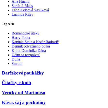
Ana Huang
Sarah J. Maas
Táňa Keleová Vasilková
Lucinda Riley
Top série
Romantické úteky
Harry Potter
Kapitán Stein a Notár Barbarič
Denník odvážneho bojka
Krimi Dominika Dána
Učím sa rozprávať
Duna
Smradi
Darčekové poukážky
Čítačky e-kníh
Vecičky od Martinusu
Káva, čaj a pochutiny