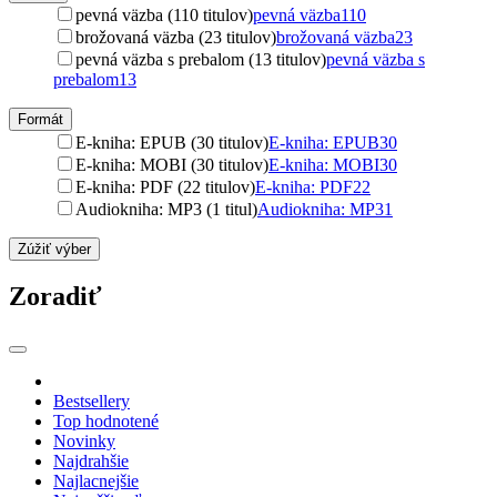
pevná väzba (110 titulov)
pevná väzba
110
brožovaná väzba (23 titulov)
brožovaná väzba
23
pevná väzba s prebalom (13 titulov)
pevná väzba s
prebalom
13
Formát
E-kniha: EPUB (30 titulov)
E-kniha: EPUB
30
E-kniha: MOBI (30 titulov)
E-kniha: MOBI
30
E-kniha: PDF (22 titulov)
E-kniha: PDF
22
Audiokniha: MP3 (1 titul)
Audiokniha: MP3
1
Zúžiť výber
Zoradiť
Bestsellery
Top hodnotené
Novinky
Najdrahšie
Najlacnejšie