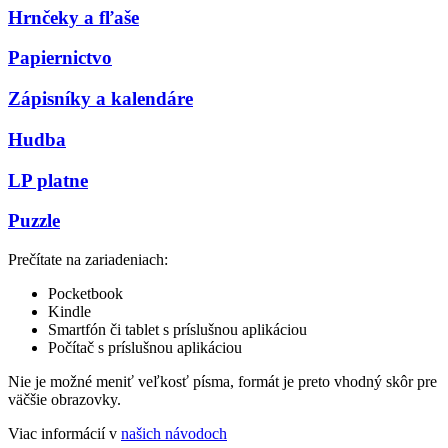
Hrnčeky a fľaše
Papiernictvo
Zápisníky a kalendáre
Hudba
LP platne
Puzzle
Prečítate na zariadeniach:
Pocketbook
Kindle
Smartfón či tablet s príslušnou aplikáciou
Počítač s príslušnou aplikáciou
Nie je možné meniť veľkosť písma, formát je preto vhodný skôr pre
väčšie obrazovky.
Viac informácií v
našich návodoch