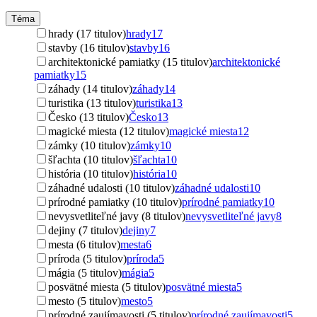
Téma
hrady (17 titulov)
hrady
17
stavby (16 titulov)
stavby
16
architektonické pamiatky (15 titulov)
architektonické
pamiatky
15
záhady (14 titulov)
záhady
14
turistika (13 titulov)
turistika
13
Česko (13 titulov)
Česko
13
magické miesta (12 titulov)
magické miesta
12
zámky (10 titulov)
zámky
10
šľachta (10 titulov)
šľachta
10
história (10 titulov)
história
10
záhadné udalosti (10 titulov)
záhadné udalosti
10
prírodné pamiatky (10 titulov)
prírodné pamiatky
10
nevysvetliteľné javy (8 titulov)
nevysvetliteľné javy
8
dejiny (7 titulov)
dejiny
7
mesta (6 titulov)
mesta
6
príroda (5 titulov)
príroda
5
mágia (5 titulov)
mágia
5
posvätné miesta (5 titulov)
posvätné miesta
5
mesto (5 titulov)
mesto
5
prírodné zaujímavosti (5 titulov)
prírodné zaujímavosti
5