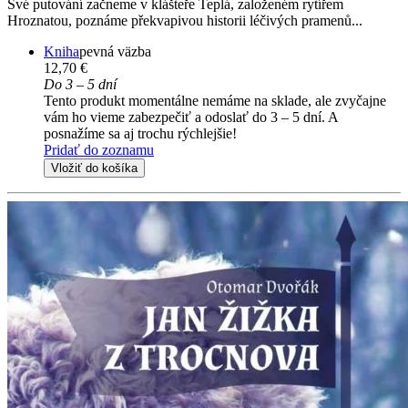
Své putování začneme v klášteře Teplá, založeném rytířem
Hroznatou, poznáme překvapivou historii léčivých pramenů...
Kniha
pevná väzba
12,70 €
Do 3 – 5 dní
Tento produkt momentálne nemáme na sklade, ale zvyčajne
vám ho vieme zabezpečiť a odoslať do 3 – 5 dní. A
posnažíme sa aj trochu rýchlejšie!
Pridať do zoznamu
Vložiť do košíka