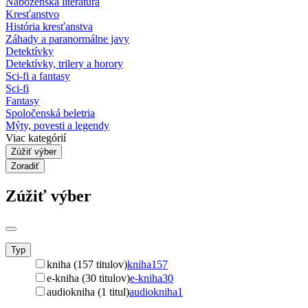
Náboženská literatúra
Kresťanstvo
História kresťanstva
Záhady a paranormálne javy
Detektívky
Detektívky, trilery a horory
Sci-fi a fantasy
Sci-fi
Fantasy
Spoločenská beletria
Mýty, povesti a legendy
Viac kategórií
Zúžiť výber
Zoradiť
Zúžiť výber
Typ
kniha (157 titulov)
kniha
157
e-kniha (30 titulov)
e-kniha
30
audiokniha (1 titul)
audiokniha
1