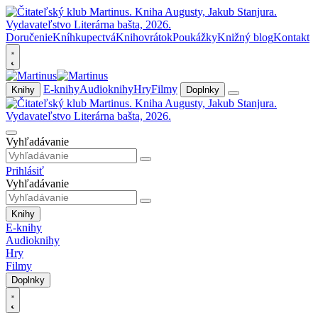
Doručenie
Kníhkupectvá
Knihovrátok
Poukážky
Knižný blog
Kontakt
E-knihy
Audioknihy
Hry
Filmy
Knihy
Doplnky
Vyhľadávanie
Prihlásiť
Vyhľadávanie
Knihy
E-knihy
Audioknihy
Hry
Filmy
Doplnky