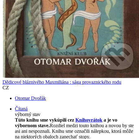
Dědicové bláznivého Maxmiliána : sága provaznického rodu
CZ
Otomar Dvořák
Čítaná
výborný stav
Túto knihu sme vykúpili cez
Knihovrátok
a je vo
výbornom stave.
Rozdiel medzi touto knihou a novou by ste
asi ani nespoznali. Knihu sme označili nálepkou, ktorá môže
na niektorých obaloch zanechať stopy.