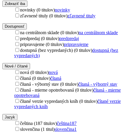
Zobraziť iba
novinky (0 titulov)
novinky
zľavnené tituly (0 titulov)
zľavnené tituly
Dostupnosť
na centrálnom sklade (0 titulov)
na centrálnom sklade
predpredaj (0 titulov)
predpredaj
pripravujeme (0 titulov)
pripravujeme
dostupná (bez vypredaných) (0 titulov)
dostupná (bez
vypredaných)
Nové / čítané
nová (0 titulov)
nová
čítaná (0 titulov)
čítaná
čítaná - výborný stav (0 titulov)
čítaná - výborný stav
čítaná - mierne opotrebovaná (0 titulov)
čítaná - mierne
opotrebovaná
čítané verzie vypredaných kníh (0 titulov)
čítané verzie
vypredaných kníh
Jazyk
čeština (187 titulov)
čeština
187
slovenčina (1 titul)
slovenčina
1