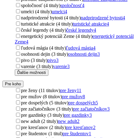
spoločnosť (4 tituly)
spoločnosť
4
umelci (4 tituly)
umelci
4
nadprirodzené bytosti (4 tituly)
nadprirodzené bytosti
4
turistické atrakcie (4 tituly)
turistické atrakcie
4
české legendy (4 tituly)
české legendy
4
energetický potenciál Zeme (4 tituly)
energetický potenciál
Zeme
4
ľudová mágia (4 tituly)
ľudová mágia
4
osobnosti dejin (3 tituly)
osobnosti dejin
3
pivo (3 tituly)
pivo
3
varenie (3 tituly)
varenie
3
Ďalšie možnosti
Pre koho
pre ženy (11 titulov)
pre ženy
11
pre mužov (8 titulov)
pre mužov
8
pre dospelých (5 titulov)
pre dospelých
5
pre začiatočníkov (3 tituly)
pre začiatočníkov
3
pre gazdinky (3 tituly)
pre gazdinky
3
new adult (2 tituly)
new adult
2
pre kresťanov (2 tituly)
pre kresťanov
2
pre študentov (1 titul)
pre študentov
1