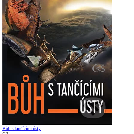
Bůh s tančícími ústy
CZ