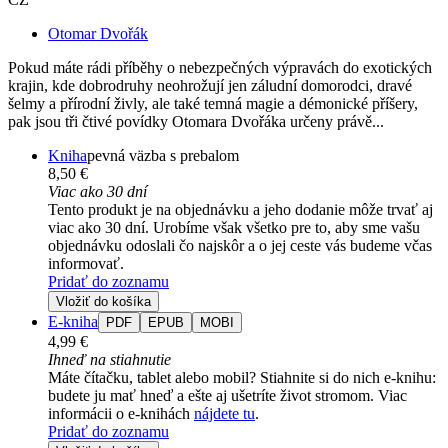
Otomar Dvořák
Pokud máte rádi příběhy o nebezpečných výpravách do exotických
krajin, kde dobrodruhy neohrožují jen záludní domorodci, dravé
šelmy a přírodní živly, ale také temná magie a démonické příšery,
pak jsou tři čtivé povídky Otomara Dvořáka určeny právě...
Kniha
pevná väzba s prebalom
8,50 €
Viac ako 30 dní
Tento produkt je na objednávku a jeho dodanie môže trvať aj
viac ako 30 dní. Urobíme však všetko pre to, aby sme vašu
objednávku odoslali čo najskôr a o jej ceste vás budeme včas
informovať.
Pridať do zoznamu
Vložiť do košíka
E-kniha
PDF
EPUB
MOBI
4,99 €
Ihneď na stiahnutie
Máte čítačku, tablet alebo mobil? Stiahnite si do nich e-knihu:
budete ju mať hneď a ešte aj ušetríte život stromom. Viac
informácii o e-knihách
nájdete tu
.
Pridať do zoznamu