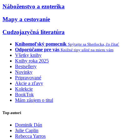
Náboženstvo a ezoterika
Mapy a cestovanie
Cudzojazyčná literatúra
Knihomoľský pomocník
Spýtajte sa Sherlocka, čo čítať
Odporúčame pre vás
Knižné tipy ušité na mieru vám
Všetky knihy
Knihy roka 2025
Bestsellery
Novinky
Pripravované
Akcie a zľavy
Kolekcie
BookTok
Mám záujem o titul
Top autori
Dominik Dán
Julie Caplin
Rebecca Yarros