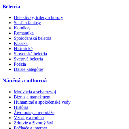
Beletria
Detektívky, trilery a horory
Sci-fi a fantasy
Komiksy
Romantika
Spoločenská beletria
Klasika
Historické
Slovenská beletria
Svetová beletria
Poézia
Ďalšie kategórie
Náučná a odborná
Motivácia a sebarozvoj
Biznis a manažment
Humanitné a spoločenské vedy
História
Životopisy a reportáže
Vzťahy a rodina
Zdravie a životný štýl
Počítače a internet