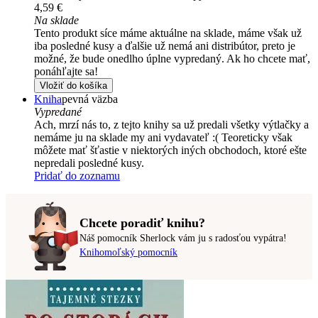
4,59 €
Na sklade
Tento produkt síce máme aktuálne na sklade, máme však už
iba posledné kusy a ďalšie už nemá ani distribútor, preto je
možné, že bude onedlho úplne vypredaný. Ak ho chcete mať,
ponáhľajte sa!
Vložiť do košíka
Kniha
pevná väzba
Vypredané
Ach, mrzí nás to, z tejto knihy sa už predali všetky výtlačky a
nemáme ju na sklade my ani vydavateľ :( Teoreticky však
môžete mať šťastie v niektorých iných obchodoch, ktoré ešte
nepredali posledné kusy.
Pridať do zoznamu
Chcete poradiť knihu?
Náš pomocník Sherlock vám ju s radosťou vypátra!
Knihomoľský pomocník