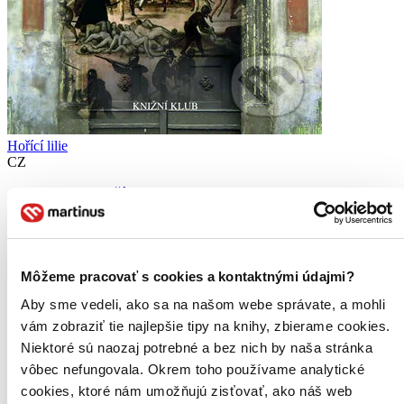
Hořící lilie
CZ
Otomar Dvořák
Ačkoliv jde o román historický, odehrávající se v posledním
desetiletí 17. století, tedy v době slavného Krále slunce Ludvíka
XIV., problémy, před něž jsou postaveni jeho hrdinové, jsou
naprosto současné a aktuální...
Môžeme pracovať s cookies a kontaktnými údajmi?
Čítaná
Aby sme vedeli, ako sa na našom webe správate, a mohli
mierne opotrebovaná
vám zobraziť tie najlepšie tipy na knihy, zbierame cookies.
Túto knihu sme vykúpili cez
Knihovrátok
a je mierne
Niektoré sú naozaj potrebné a bez nich by naša stránka
opotrebovaná.
Na tejto knihe už síce poznať, že ju niekto
čítal, môže jej chýbať prebal, nie je však poškodená tak, aby
vôbec nefungovala. Okrem toho používame analytické
to akokoľvek znižovalo zážitok z jej obsahu. Knihu sme
cookies, ktoré nám umožňujú zisťovať, ako náš web
označili nálepkou, ktorá môže na niektorých obaloch