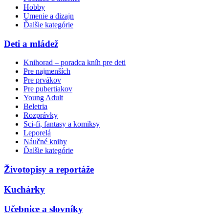
Hobby
Umenie a dizajn
Ďalšie kategórie
Deti a mládež
Knihorad – poradca kníh pre deti
Pre najmenších
Pre prvákov
Pre pubertiakov
Young Adult
Beletria
Rozprávky
Sci-fi, fantasy a komiksy
Leporelá
Náučné knihy
Ďalšie kategórie
Životopisy a reportáže
Kuchárky
Učebnice a slovníky