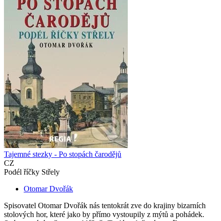
Tajemné stezky - Po stopách čarodějů
CZ
Podél říčky Střely
Otomar Dvořák
Spisovatel Otomar Dvořák nás tentokrát zve do krajiny bizarních
stolových hor, které jako by přímo vystoupily z mýtů a pohádek.