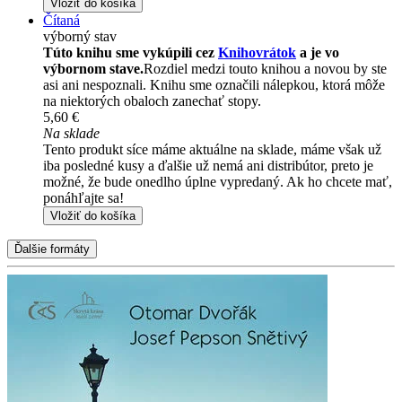
Vložiť do košíka
Čítaná
výborný stav
Túto knihu sme vykúpili cez
Knihovrátok
a je vo
výbornom stave.
Rozdiel medzi touto knihou a novou by ste
asi ani nespoznali. Knihu sme označili nálepkou, ktorá môže
na niektorých obaloch zanechať stopy.
5,60 €
Na sklade
Tento produkt síce máme aktuálne na sklade, máme však už
iba posledné kusy a ďalšie už nemá ani distribútor, preto je
možné, že bude onedlho úplne vypredaný. Ak ho chcete mať,
ponáhľajte sa!
Vložiť do košíka
Ďalšie formáty