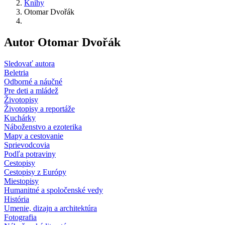
Knihy
Otomar Dvořák
Autor Otomar Dvořák
Sledovať autora
Beletria
Odborné a náučné
Pre deti a mládež
Životopisy
Životopisy a reportáže
Kuchárky
Náboženstvo a ezoterika
Mapy a cestovanie
Sprievodcovia
Podľa potraviny
Cestopisy
Cestopisy z Európy
Miestopisy
Humanitné a spoločenské vedy
História
Umenie, dizajn a architektúra
Fotografia