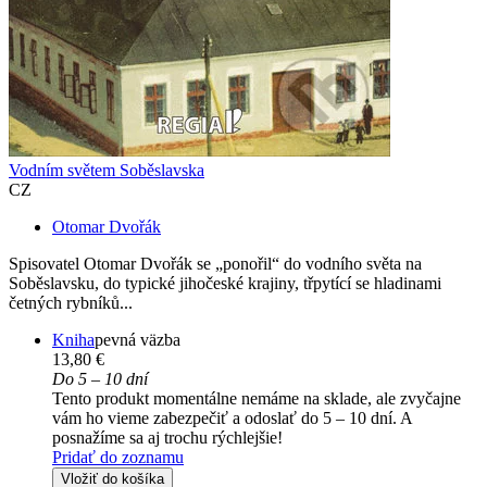
Vodním světem Soběslavska
CZ
Otomar Dvořák
Spisovatel Otomar Dvořák se „ponořil“ do vodního světa na
Soběslavsku, do typické jihočeské krajiny, třpytící se hladinami
četných rybníků...
Kniha
pevná väzba
13,80 €
Do 5 – 10 dní
Tento produkt momentálne nemáme na sklade, ale zvyčajne
vám ho vieme zabezpečiť a odoslať do 5 – 10 dní. A
posnažíme sa aj trochu rýchlejšie!
Pridať do zoznamu
Vložiť do košíka