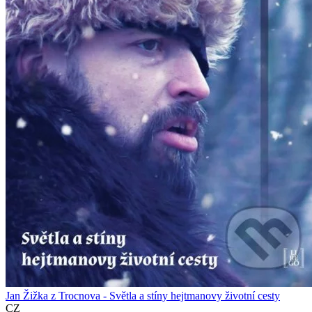
Jan Žižka z Trocnova - Světla a stíny hejtmanovy životní cesty
CZ