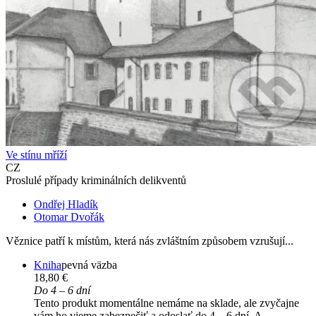
Ve stínu mříží
CZ
Proslulé případy kriminálních delikventů
Ondřej Hladík
Otomar Dvořák
Věznice patří k místům, která nás zvláštním způsobem vzrušují...
Kniha
pevná väzba
18,80 €
Do 4 – 6 dní
Tento produkt momentálne nemáme na sklade, ale zvyčajne
vám ho vieme zabezpečiť a odoslať do 4 – 6 dní. A