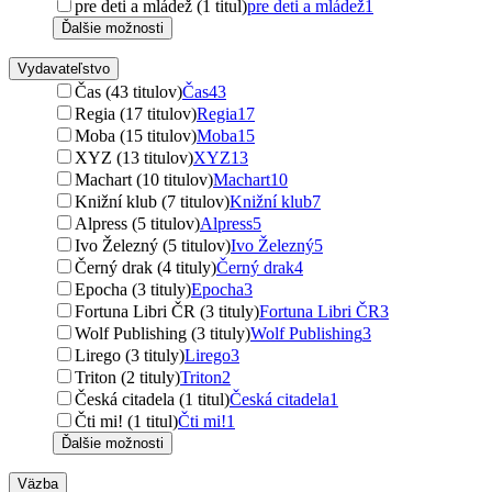
pre deti a mládež (1 titul)
pre deti a mládež
1
Ďalšie možnosti
Vydavateľstvo
Čas (43 titulov)
Čas
43
Regia (17 titulov)
Regia
17
Moba (15 titulov)
Moba
15
XYZ (13 titulov)
XYZ
13
Machart (10 titulov)
Machart
10
Knižní klub (7 titulov)
Knižní klub
7
Alpress (5 titulov)
Alpress
5
Ivo Železný (5 titulov)
Ivo Železný
5
Černý drak (4 tituly)
Černý drak
4
Epocha (3 tituly)
Epocha
3
Fortuna Libri ČR (3 tituly)
Fortuna Libri ČR
3
Wolf Publishing (3 tituly)
Wolf Publishing
3
Lirego (3 tituly)
Lirego
3
Triton (2 tituly)
Triton
2
Česká citadela (1 titul)
Česká citadela
1
Čti mi! (1 titul)
Čti mi!
1
Ďalšie možnosti
Väzba