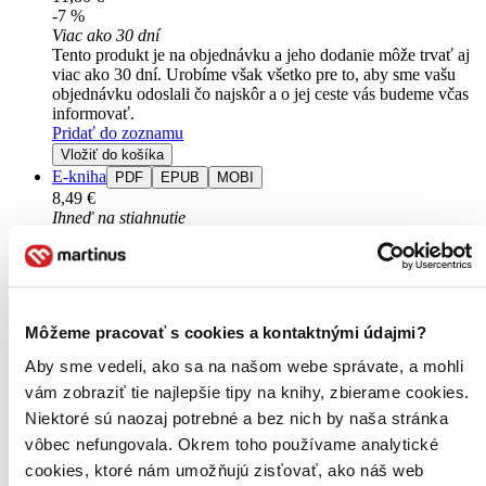
-7 %
Viac ako 30 dní
Tento produkt je na objednávku a jeho dodanie môže trvať aj
viac ako 30 dní. Urobíme však všetko pre to, aby sme vašu
objednávku odoslali čo najskôr a o jej ceste vás budeme včas
informovať.
Pridať do zoznamu
Vložiť do košíka
E-kniha
PDF
EPUB
MOBI
8,49 €
Ihneď na stiahnutie
Máte čítačku, tablet alebo mobil? Stiahnite si do nich e-knihu:
budete ju mať hneď a ešte aj ušetríte život stromom. Viac
informácii o e-knihách
nájdete tu
.
Pridať do zoznamu
Vložiť do košíka
Môžeme pracovať s cookies a kontaktnými údajmi?
Aby sme vedeli, ako sa na našom webe správate, a mohli
vám zobraziť tie najlepšie tipy na knihy, zbierame cookies.
Niektoré sú naozaj potrebné a bez nich by naša stránka
vôbec nefungovala. Okrem toho používame analytické
cookies, ktoré nám umožňujú zisťovať, ako náš web