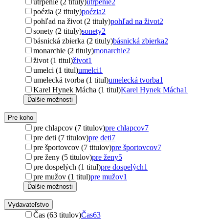
utrpenie (2 tituly)
utrpenie
2
poézia (2 tituly)
poézia
2
pohľad na život (2 tituly)
pohľad na život
2
sonety (2 tituly)
sonety
2
básnická zbierka (2 tituly)
básnická zbierka
2
monarchie (2 tituly)
monarchie
2
život (1 titul)
život
1
umelci (1 titul)
umelci
1
umelecká tvorba (1 titul)
umelecká tvorba
1
Karel Hynek Mácha (1 titul)
Karel Hynek Mácha
1
Ďalšie možnosti
Pre koho
pre chlapcov (7 titulov)
pre chlapcov
7
pre deti (7 titulov)
pre deti
7
pre športovcov (7 titulov)
pre športovcov
7
pre ženy (5 titulov)
pre ženy
5
pre dospelých (1 titul)
pre dospelých
1
pre mužov (1 titul)
pre mužov
1
Ďalšie možnosti
Vydavateľstvo
Čas (63 titulov)
Čas
63