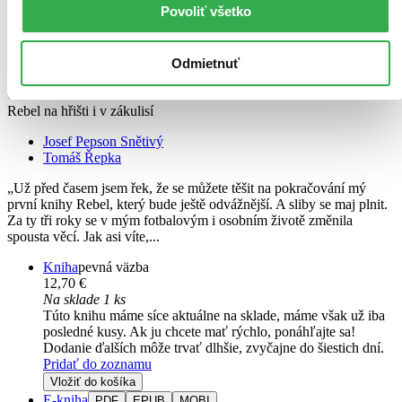
Povoliť všetko
Odmietnuť
Tomáš Řepka - Neuhýbám!
CZ
Rebel na hřišti i v zákulisí
Josef Pepson Snětivý
Tomáš Řepka
„Už před časem jsem řek, že se můžete těšit na pokračování mý
první knihy Rebel, který bude ještě odvážnější. A sliby se maj plnit.
Za ty tři roky se v mým fotbalovým i osobním životě změnila
spousta věcí. Jak asi víte,...
Kniha
pevná väzba
12,70 €
Na sklade 1 ks
Túto knihu máme síce aktuálne na sklade, máme však už iba
posledné kusy. Ak ju chcete mať rýchlo, ponáhľajte sa!
Dodanie ďalších môže trvať dlhšie, zvyčajne do šiestich dní.
Pridať do zoznamu
Vložiť do košíka
E-kniha
PDF
EPUB
MOBI