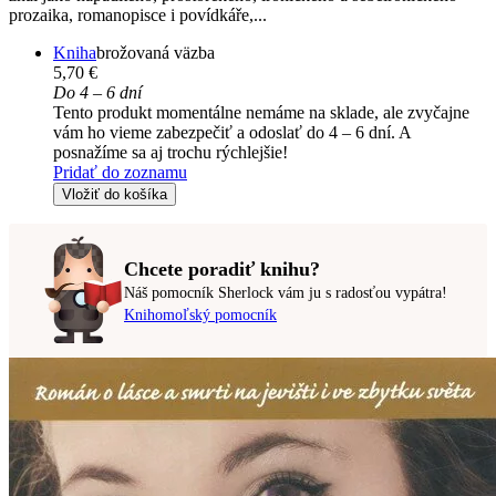
prozaika, romanopisce i povídkáře,...
Kniha
brožovaná väzba
5,70 €
Do 4 – 6 dní
Tento produkt momentálne nemáme na sklade, ale zvyčajne
vám ho vieme zabezpečiť a odoslať do 4 – 6 dní. A
posnažíme sa aj trochu rýchlejšie!
Pridať do zoznamu
Vložiť do košíka
Chcete poradiť knihu?
Náš pomocník Sherlock vám ju s radosťou vypátra!
Knihomoľský pomocník