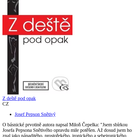
Z deště pod opak
CZ
Josef Pepson Snětivý
O básnické prvotině autora napsal Miloň Čepelka: "Jsem sbírkou
Josefa Pepsona Snětivého opravdu mile potěšen. Až dosud jsem ho
znal jako nápaditého, prostořekého, ironického a sebeironického