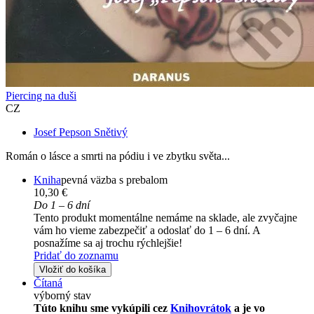
Piercing na duši
CZ
Josef Pepson Snětivý
Román o lásce a smrti na pódiu i ve zbytku světa...
Kniha
pevná väzba s prebalom
10,30 €
Do 1 – 6 dní
Tento produkt momentálne nemáme na sklade, ale zvyčajne
vám ho vieme zabezpečiť a odoslať do 1 – 6 dní. A
posnažíme sa aj trochu rýchlejšie!
Pridať do zoznamu
Vložiť do košíka
Čítaná
výborný stav
Túto knihu sme vykúpili cez
Knihovrátok
a je vo