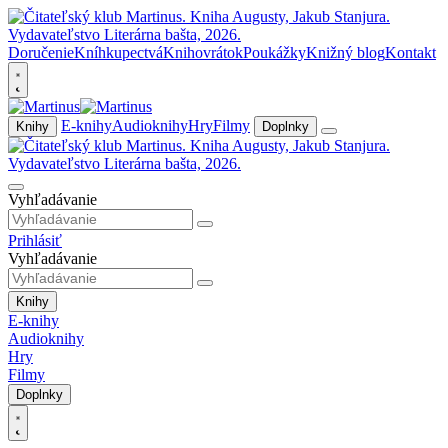
Doručenie
Kníhkupectvá
Knihovrátok
Poukážky
Knižný blog
Kontakt
E-knihy
Audioknihy
Hry
Filmy
Knihy
Doplnky
Vyhľadávanie
Prihlásiť
Vyhľadávanie
Knihy
E-knihy
Audioknihy
Hry
Filmy
Doplnky