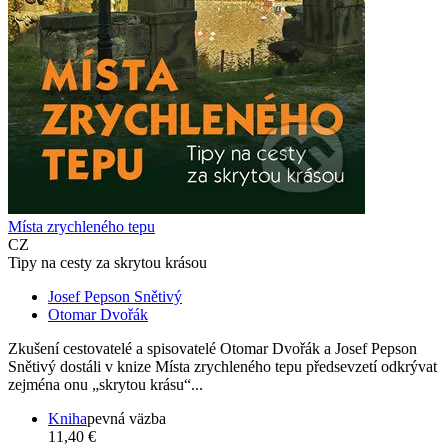
Místa zrychleného tepu
CZ
Tipy na cesty za skrytou krásou
Josef Pepson Snětivý
Otomar Dvořák
Zkušení cestovatelé a spisovatelé Otomar Dvořák a Josef Pepson
Snětivý dostáli v knize Místa zrychleného tepu předsevzetí odkrývat
zejména onu „skrytou krásu“...
Kniha
pevná väzba
11,40 €