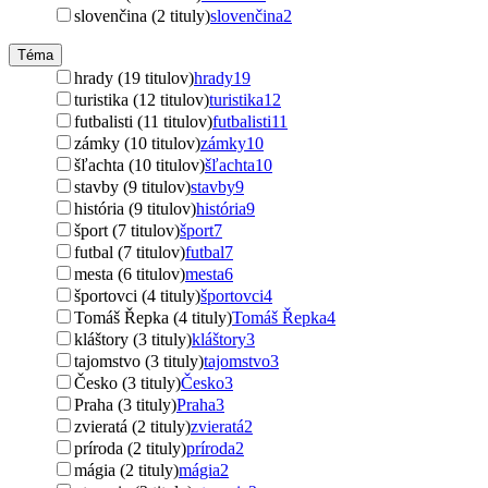
slovenčina (2 tituly)
slovenčina
2
Téma
hrady (19 titulov)
hrady
19
turistika (12 titulov)
turistika
12
futbalisti (11 titulov)
futbalisti
11
zámky (10 titulov)
zámky
10
šľachta (10 titulov)
šľachta
10
stavby (9 titulov)
stavby
9
história (9 titulov)
história
9
šport (7 titulov)
šport
7
futbal (7 titulov)
futbal
7
mesta (6 titulov)
mesta
6
športovci (4 tituly)
športovci
4
Tomáš Řepka (4 tituly)
Tomáš Řepka
4
kláštory (3 tituly)
kláštory
3
tajomstvo (3 tituly)
tajomstvo
3
Česko (3 tituly)
Česko
3
Praha (3 tituly)
Praha
3
zvieratá (2 tituly)
zvieratá
2
príroda (2 tituly)
príroda
2
mágia (2 tituly)
mágia
2