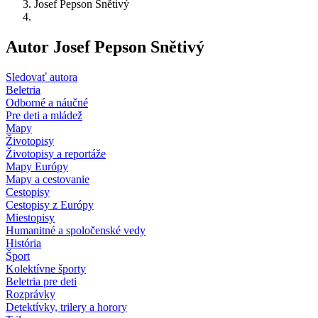
Josef Pepson Snětivý
Autor Josef Pepson Snětivý
Sledovať autora
Beletria
Odborné a náučné
Pre deti a mládež
Mapy
Životopisy
Životopisy a reportáže
Mapy Európy
Mapy a cestovanie
Cestopisy
Cestopisy z Európy
Miestopisy
Humanitné a spoločenské vedy
História
Šport
Kolektívne športy
Beletria pre deti
Rozprávky
Detektívky, trilery a horory