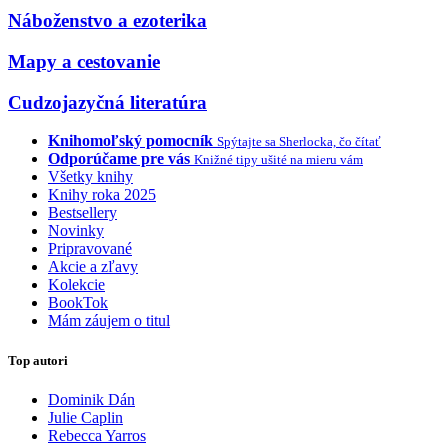
Náboženstvo a ezoterika
Mapy a cestovanie
Cudzojazyčná literatúra
Knihomoľský pomocník
Spýtajte sa Sherlocka, čo čítať
Odporúčame pre vás
Knižné tipy ušité na mieru vám
Všetky knihy
Knihy roka 2025
Bestsellery
Novinky
Pripravované
Akcie a zľavy
Kolekcie
BookTok
Mám záujem o titul
Top autori
Dominik Dán
Julie Caplin
Rebecca Yarros