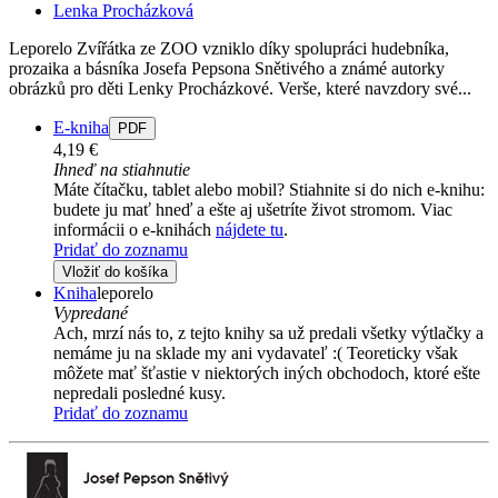
Lenka Procházková
Leporelo Zvířátka ze ZOO vzniklo díky spolupráci hudebníka,
prozaika a básníka Josefa Pepsona Snětivého a známé autorky
obrázků pro děti Lenky Procházkové. Verše, které navzdory své...
E-kniha
PDF
4,19 €
Ihneď na stiahnutie
Máte čítačku, tablet alebo mobil? Stiahnite si do nich e-knihu:
budete ju mať hneď a ešte aj ušetríte život stromom. Viac
informácii o e-knihách
nájdete tu
.
Pridať do zoznamu
Vložiť do košíka
Kniha
leporelo
Vypredané
Ach, mrzí nás to, z tejto knihy sa už predali všetky výtlačky a
nemáme ju na sklade my ani vydavateľ :( Teoreticky však
môžete mať šťastie v niektorých iných obchodoch, ktoré ešte
nepredali posledné kusy.
Pridať do zoznamu