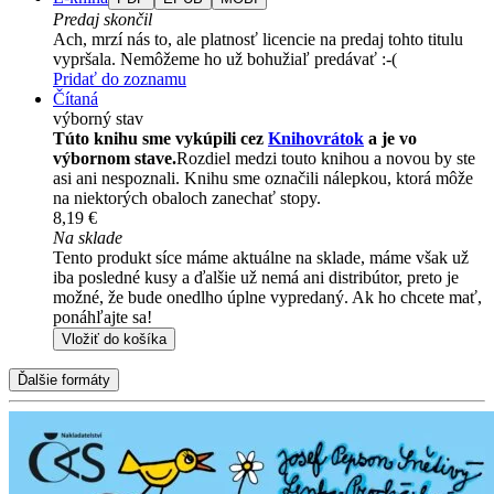
Predaj skončil
Ach, mrzí nás to, ale platnosť licencie na predaj tohto titulu
vypršala. Nemôžeme ho už bohužiaľ predávať :-(
Pridať do zoznamu
Čítaná
výborný stav
Túto knihu sme vykúpili cez
Knihovrátok
a je vo
výbornom stave.
Rozdiel medzi touto knihou a novou by ste
asi ani nespoznali. Knihu sme označili nálepkou, ktorá môže
na niektorých obaloch zanechať stopy.
8,19 €
Na sklade
Tento produkt síce máme aktuálne na sklade, máme však už
iba posledné kusy a ďalšie už nemá ani distribútor, preto je
možné, že bude onedlho úplne vypredaný. Ak ho chcete mať,
ponáhľajte sa!
Vložiť do košíka
Ďalšie formáty