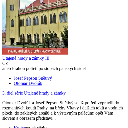
Utajené hrady a zámky III.
CZ
aneb Prahou potřetí po stopách panských sídel
Josef Pepson Snětivý
Otomar Dvořák
3. diel série
Utajené hrady a zámky
Otomar Dvořák a Josef Pepson Snětivý se již potřetí vypravili do
rozmanitých koutů Prahy, na břehy Vltavy i dalších toků a vodních
ploch, do zakletých areálů a k výstavným palácům; opět Vám
slovem a obrazem představí...
Kniha
pevná väzba