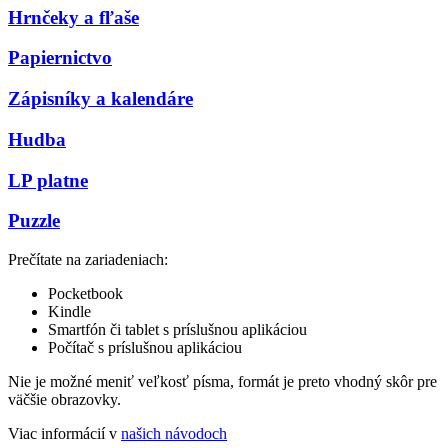
Hrnčeky a fľaše
Papiernictvo
Zápisníky a kalendáre
Hudba
LP platne
Puzzle
Prečítate na zariadeniach:
Pocketbook
Kindle
Smartfón či tablet s príslušnou aplikáciou
Počítač s príslušnou aplikáciou
Nie je možné meniť veľkosť písma, formát je preto vhodný skôr pre
väčšie obrazovky.
Viac informácií v
našich návodoch