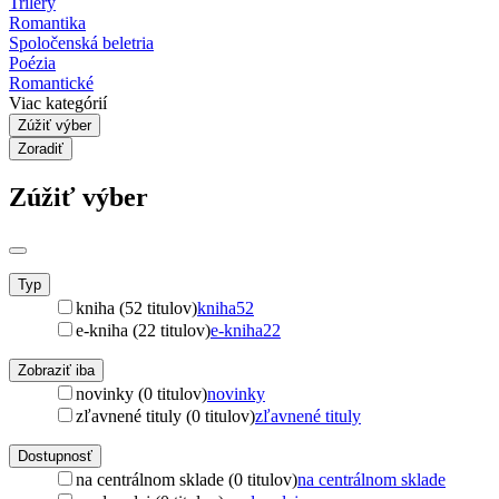
Trilery
Romantika
Spoločenská beletria
Poézia
Romantické
Viac kategórií
Zúžiť výber
Zoradiť
Zúžiť výber
Typ
kniha (52 titulov)
kniha
52
e-kniha (22 titulov)
e-kniha
22
Zobraziť iba
novinky (0 titulov)
novinky
zľavnené tituly (0 titulov)
zľavnené tituly
Dostupnosť
na centrálnom sklade (0 titulov)
na centrálnom sklade