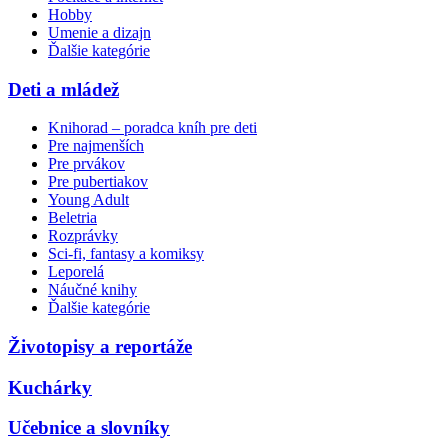
Hobby
Umenie a dizajn
Ďalšie kategórie
Deti a mládež
Knihorad – poradca kníh pre deti
Pre najmenších
Pre prvákov
Pre pubertiakov
Young Adult
Beletria
Rozprávky
Sci-fi, fantasy a komiksy
Leporelá
Náučné knihy
Ďalšie kategórie
Životopisy a reportáže
Kuchárky
Učebnice a slovníky