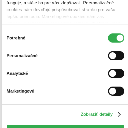
funguje, a stále ho pre vás zlepšovať. Personalizačné
cookies nám dovoľujú prispôsobovať stránku pre vašu
lepšiu orientáciu. Marketingové cookies nám zas
umožňujú zobrazenie relevantnej reklamy. Niektoré údaje
zdieľame aj s tretími stranami. Veľmi by nám pomohlo,
Výber
keby sme mohli používať všetky tieto cookies. Ďakujeme!
Potrebné
súhlasu
Personalizačné
Analytické
Marketingové
Zobraziť detaily