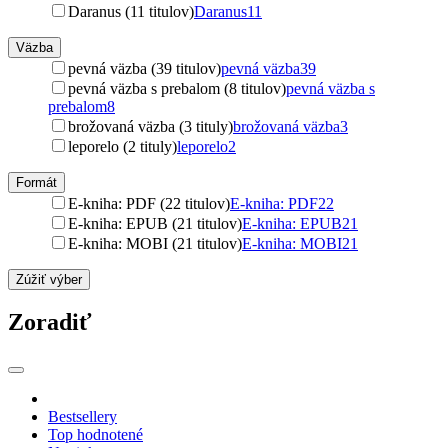
Daranus (11 titulov)
Daranus
11
Väzba
pevná väzba (39 titulov)
pevná väzba
39
pevná väzba s prebalom (8 titulov)
pevná väzba s
prebalom
8
brožovaná väzba (3 tituly)
brožovaná väzba
3
leporelo (2 tituly)
leporelo
2
Formát
E-kniha: PDF (22 titulov)
E-kniha: PDF
22
E-kniha: EPUB (21 titulov)
E-kniha: EPUB
21
E-kniha: MOBI (21 titulov)
E-kniha: MOBI
21
Zúžiť výber
Zoradiť
Bestsellery
Top hodnotené