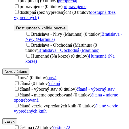
predpredaj (0 titulov)
predpredaj
pripravujeme (0 titulov)
pripravujeme
dostupná (bez vypredaných) (0 titulov)
dostupná (bez
vypredaných)
Dostupnosť v kníhkupectve
Bratislava - Nivy (Martinus) (0 titulov)
Bratislava -
Nivy (Martinus)
Bratislava - Obchodná (Martinus) (0
titulov)
Bratislava - Obchodná (Martinus)
Humenné (Na korze) (0 titulov)
Humenné (Na
korze)
Nové / čítané
nová (0 titulov)
nová
čítaná (0 titulov)
čítaná
čítaná - výborný stav (0 titulov)
čítaná - výborný stav
čítaná - mierne opotrebovaná (0 titulov)
čítaná - mierne
opotrebovaná
čítané verzie vypredaných kníh (0 titulov)
čítané verzie
vypredaných kníh
Jazyk
čeština (72 titulov)
čeština
72