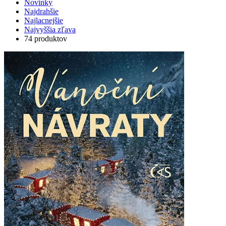
Novinky
Najdrahšie
Najlacnejšie
Najvyššia zľava
74 produktov