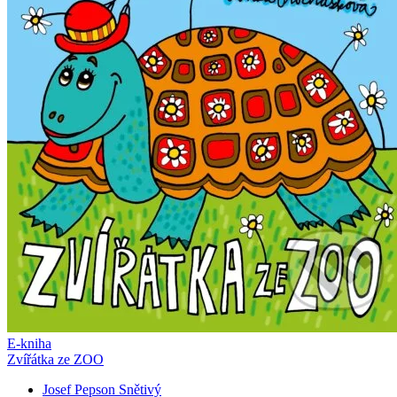
E-kniha
Zvířátka ze ZOO
Josef Pepson Snětivý