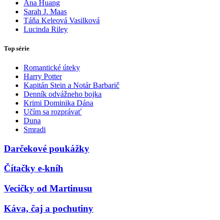
Ana Huang
Sarah J. Maas
Táňa Keleová Vasilková
Lucinda Riley
Top série
Romantické úteky
Harry Potter
Kapitán Stein a Notár Barbarič
Denník odvážneho bojka
Krimi Dominika Dána
Učím sa rozprávať
Duna
Smradi
Darčekové poukážky
Čítačky e-kníh
Vecičky od Martinusu
Káva, čaj a pochutiny