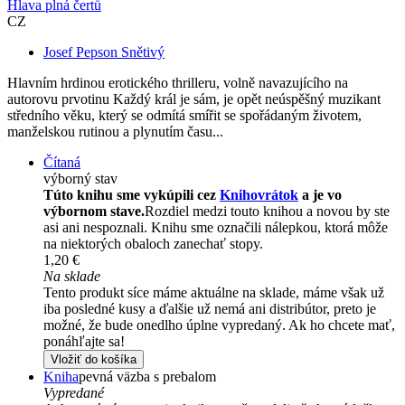
Hlava plná čertů
CZ
Josef Pepson Snětivý
Hlavním hrdinou erotického thrilleru, volně navazujícího na
autorovu prvotinu Každý král je sám, je opět neúspěšný muzikant
středního věku, který se odmítá smířit se spořádaným životem,
manželskou rutinou a plynutím času...
Čítaná
výborný stav
Túto knihu sme vykúpili cez
Knihovrátok
a je vo
výbornom stave.
Rozdiel medzi touto knihou a novou by ste
asi ani nespoznali. Knihu sme označili nálepkou, ktorá môže
na niektorých obaloch zanechať stopy.
1,20 €
Na sklade
Tento produkt síce máme aktuálne na sklade, máme však už
iba posledné kusy a ďalšie už nemá ani distribútor, preto je
možné, že bude onedlho úplne vypredaný. Ak ho chcete mať,
ponáhľajte sa!
Vložiť do košíka
Kniha
pevná väzba s prebalom
Vypredané