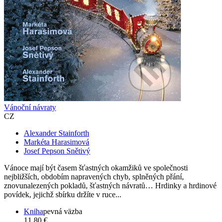
Vánoční návraty
CZ
Alexander Stainforth
Markéta Harasimová
Josef Pepson Snětivý
Vánoce mají být časem šťastných okamžiků ve společnosti
nejbližších, obdobím napravených chyb, splněných přání,
znovunalezených pokladů, šťastných návratů… Hrdinky a hrdinové
povídek, jejichž sbírku držíte v ruce...
Kniha
pevná väzba
11,80 €