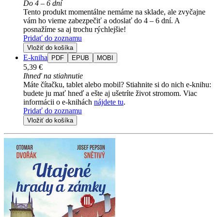
Do 4 – 6 dní
Tento produkt momentálne nemáme na sklade, ale zvyčajne
vám ho vieme zabezpečiť a odoslať do 4 – 6 dní. A
posnažíme sa aj trochu rýchlejšie!
Pridať do zoznamu
Vložiť do košíka
E-kniha
PDF
EPUB
MOBI
5,39 €
Ihneď na stiahnutie
Máte čítačku, tablet alebo mobil? Stiahnite si do nich e-knihu:
budete ju mať hneď a ešte aj ušetríte život stromom. Viac
informácii o e-knihách
nájdete tu
.
Pridať do zoznamu
Vložiť do košíka