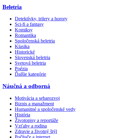
Beletria
Detektívky, trilery a horory
Sci-fi a fantasy
Komiksy
Romantika
Spoločenská beletria
Klasika
Historické
Slovenská beletria
Svetová beletria
Poézia
Ďalšie kategórie
Náučná a odborná
Motivácia a sebarozvoj
Biznis a manažment
Humanitné a spoločenské vedy
História
Životopisy a reportáže
Vzťahy a rodina
Zdravie a životný štýl
Počítače a internet