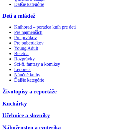
Ďalšie kategórie
Deti a mládež
Knihorad – poradca kníh pre deti
Pre najmenších
Pre prvákov
Pre pubertiakov
Young Adult
Beletria
Rozprávky
Sci-fi, fantasy a komiksy
Leporelá
Náučné knihy
Ďalšie kategórie
Životopisy a reportáže
Kuchárky
Učebnice a slovníky
Náboženstvo a ezoterika