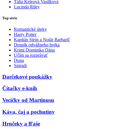
Táňa Keleová Vasilková
Lucinda Riley
Top série
Romantické úteky
Harry Potter
Kapitán Stein a Notár Barbarič
Denník odvážneho bojka
Krimi Dominika Dána
Učím sa rozprávať
Duna
Smradi
Darčekové poukážky
Čítačky e-kníh
Vecičky od Martinusu
Káva, čaj a pochutiny
Hrnčeky a fľaše