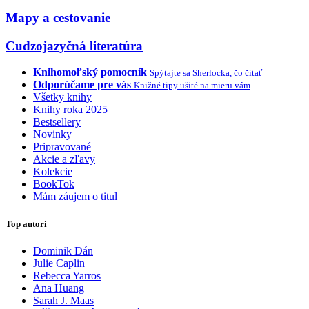
Mapy a cestovanie
Cudzojazyčná literatúra
Knihomoľský pomocník
Spýtajte sa Sherlocka, čo čítať
Odporúčame pre vás
Knižné tipy ušité na mieru vám
Všetky knihy
Knihy roka 2025
Bestsellery
Novinky
Pripravované
Akcie a zľavy
Kolekcie
BookTok
Mám záujem o titul
Top autori
Dominik Dán
Julie Caplin
Rebecca Yarros
Ana Huang
Sarah J. Maas