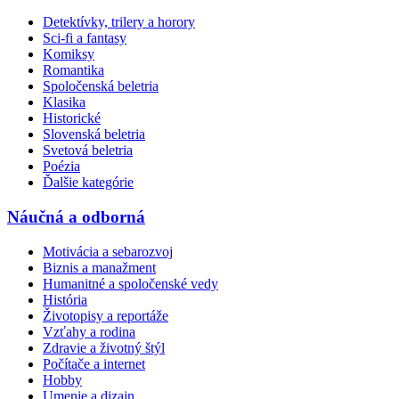
Detektívky, trilery a horory
Sci-fi a fantasy
Komiksy
Romantika
Spoločenská beletria
Klasika
Historické
Slovenská beletria
Svetová beletria
Poézia
Ďalšie kategórie
Náučná a odborná
Motivácia a sebarozvoj
Biznis a manažment
Humanitné a spoločenské vedy
História
Životopisy a reportáže
Vzťahy a rodina
Zdravie a životný štýl
Počítače a internet
Hobby
Umenie a dizajn