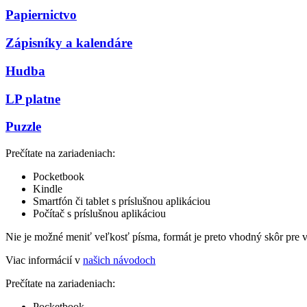
Papiernictvo
Zápisníky a kalendáre
Hudba
LP platne
Puzzle
Prečítate na zariadeniach:
Pocketbook
Kindle
Smartfón či tablet s príslušnou aplikáciou
Počítač s príslušnou aplikáciou
Nie je možné meniť veľkosť písma, formát je preto vhodný skôr pre 
Viac informácií v
našich návodoch
Prečítate na zariadeniach:
Pocketbook