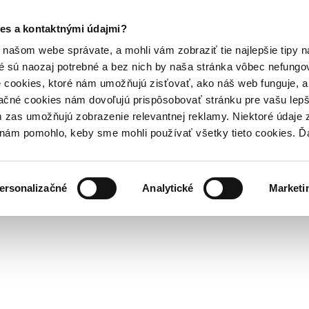
es a kontaktnými údajmi?
našom webe správate, a mohli vám zobraziť tie najlepšie tipy n
é sú naozaj potrebné a bez nich by naša stránka vôbec nefung
 cookies, ktoré nám umožňujú zisťovať, ako náš web funguje, a 
ačné cookies nám dovoľujú prispôsobovať stránku pre vašu lepši
zas umožňujú zobrazenie relevantnej reklamy. Niektoré údaje z
y nám pomohlo, keby sme mohli používať všetky tieto cookies. 
ersonalizačné
Analytické
Marketi