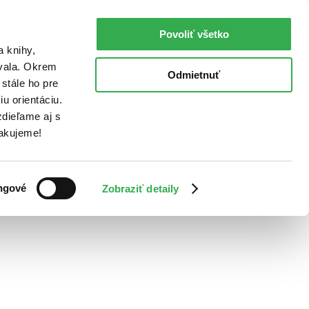
Povoliť všetko
a knihy,
ovala. Okrem
Odmietnuť
stále ho pre
u orientáciu.
dieľame aj s
Ďakujeme!
ngové
Zobraziť detaily