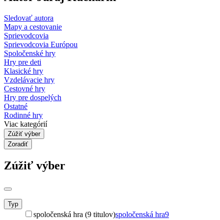
Sledovať autora
Mapy a cestovanie
Sprievodcovia
Sprievodcovia Európou
Spoločenské hry
Hry pre deti
Klasické hry
Vzdelávacie hry
Cestovné hry
Hry pre dospelých
Ostatné
Rodinné hry
Viac kategórií
Zúžiť výber
Zoradiť
Zúžiť výber
Typ
spoločenská hra (9 titulov)
spoločenská hra
9