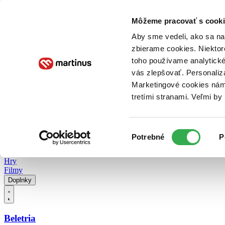
Doručenie
Kníhkupectvá
Knihovrátok
Poukážky
Knižný blog
Kontakt
Môžeme pracovať s cooki
Aby sme vedeli, ako sa na 
zbierame cookies. Niektor
E-knihy
Audioknihy
Hry
Filmy
Knihy
Doplnky
toho používame analytické
vás zlepšovať. Personaliz
Vyhľadávanie
Marketingové cookies nám 
tretími stranami. Veľmi b
Prihlásiť
Vyhľadávanie
Výber
Knihy
Potrebné
P
súhlasu
E-knihy
Audioknihy
Hry
Filmy
Doplnky
Beletria