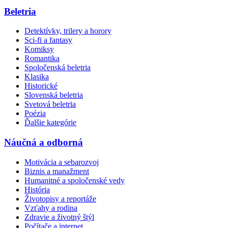
Beletria
Detektívky, trilery a horory
Sci-fi a fantasy
Komiksy
Romantika
Spoločenská beletria
Klasika
Historické
Slovenská beletria
Svetová beletria
Poézia
Ďalšie kategórie
Náučná a odborná
Motivácia a sebarozvoj
Biznis a manažment
Humanitné a spoločenské vedy
História
Životopisy a reportáže
Vzťahy a rodina
Zdravie a životný štýl
Počítače a internet