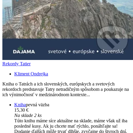
Rekordy Tatier
Kliment Ondrejka
Kniha o Tatrách a ich slovenských, európskych a svetových
rekordoch predstavuje Tatry netradičným spôsobom a poukazuje na
ich výnimočnosť v medzinárodnom kontexte...
Kniha
pevná väzba
15,30 €
Na sklade 2 ks
Túto knihu máme síce aktuálne na sklade, máme však už iba
posledné kusy. Ak ju chcete mať rýchlo, ponáhľajte sa!
Dodanie ďalších môže trvať dlhšie, zvyčajne do štyroch dní.