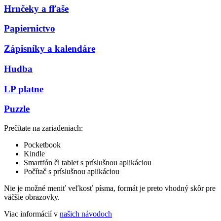
Hrnčeky a fľaše
Papiernictvo
Zápisníky a kalendáre
Hudba
LP platne
Puzzle
Prečítate na zariadeniach:
Pocketbook
Kindle
Smartfón či tablet s príslušnou aplikáciou
Počítač s príslušnou aplikáciou
Nie je možné meniť veľkosť písma, formát je preto vhodný skôr pre
väčšie obrazovky.
Viac informácií v
našich návodoch