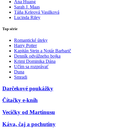
Ana Huang
Sarah J. Maas
Táňa Keleová Vasilková
Lucinda Riley
Top série
Romantické úteky
Harry Potter
Kapitán Stein a Notár Barbarič
Denník odvážneho bojka
Krimi Dominika Dána
Učím sa rozprávať
Duna
Smradi
Darčekové poukážky
Čítačky e-kníh
Vecičky od Martinusu
Káva, čaj a pochutiny