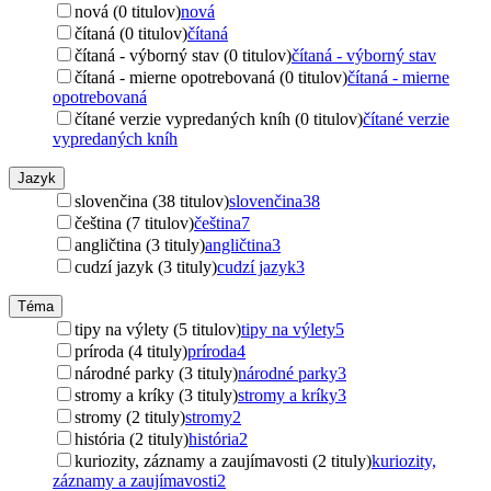
nová (0 titulov)
nová
čítaná (0 titulov)
čítaná
čítaná - výborný stav (0 titulov)
čítaná - výborný stav
čítaná - mierne opotrebovaná (0 titulov)
čítaná - mierne
opotrebovaná
čítané verzie vypredaných kníh (0 titulov)
čítané verzie
vypredaných kníh
Jazyk
slovenčina (38 titulov)
slovenčina
38
čeština (7 titulov)
čeština
7
angličtina (3 tituly)
angličtina
3
cudzí jazyk (3 tituly)
cudzí jazyk
3
Téma
tipy na výlety (5 titulov)
tipy na výlety
5
príroda (4 tituly)
príroda
4
národné parky (3 tituly)
národné parky
3
stromy a kríky (3 tituly)
stromy a kríky
3
stromy (2 tituly)
stromy
2
história (2 tituly)
história
2
kuriozity, záznamy a zaujímavosti (2 tituly)
kuriozity,
záznamy a zaujímavosti
2