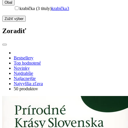
Obal
krabička (3 tituly)
krabička
3
Zúžiť výber
Zoradiť
Bestsellery
Top hodnotené
Novinky
Najdrahšie
Najlacnejšie
Najvyššia zľava
50 produktov