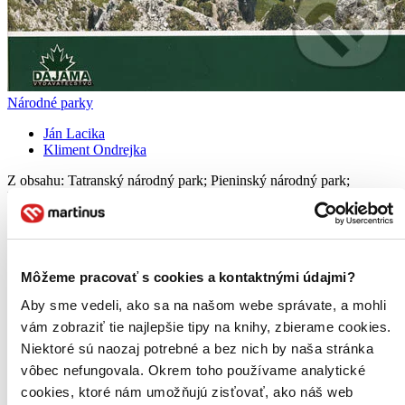
Národné parky
Ján Lacika
Kliment Ondrejka
Z obsahu: Tatranský národný park; Pieninský národný park;
Národný park Nízke Tatry; Národný park Slovenský raj; Národný
park Malá Fatra; Národný park Muránska planina;...
Kniha
brožovaná väzba
8,90 €
Na sklade 1 ks
Môžeme pracovať s cookies a kontaktnými údajmi?
Túto knihu máme síce aktuálne na sklade, máme však už iba
Aby sme vedeli, ako sa na našom webe správate, a mohli
posledné kusy. Ak ju chcete mať rýchlo, ponáhľajte sa!
Dodanie ďalších môže trvať dlhšie, zvyčajne do 24 dní.
vám zobraziť tie najlepšie tipy na knihy, zbierame cookies.
Pridať do zoznamu
Niektoré sú naozaj potrebné a bez nich by naša stránka
Vložiť do košíka
vôbec nefungovala. Okrem toho používame analytické
E-kniha
PDF
cookies, ktoré nám umožňujú zisťovať, ako náš web
8,45 €