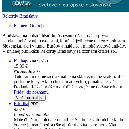
Rekordy Bratislavy
Kliment Ondrejka
Bratislava má bohatú históriu, úspešnú súčasnosť a oplýva
pamiatkami či zaujímavosťami, ktoré sú jedinečné nielen z pohľadu
Slovenska, ale i v rámci Európy a nájdu sa i mnohé svetové unikáty.
V knižnej publikácii Rekordy Bratislavy sa zoznámi čitateľ so..
Kniha
pevná väzba
15,30 €
Na sklade 2 ks
Túto knihu máme síce aktuálne na sklade, máme však už iba
posledné kusy. Ak ju chcete mať rýchlo, ponáhľajte sa!
Dodanie ďalších môže trvať dlhšie, zvyčajne do štyroch dní.
Pridať do zoznamu
Vložiť do košíka
E-kniha
PDF
9,07 €
Ihneď na stiahnutie
Máte čítačku, tablet alebo mobil? Stiahnite si do nich e-knihu:
budete ju mať hneď a ešte aj ušetríte život stromom. Viac