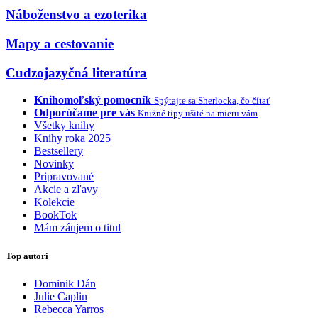
Náboženstvo a ezoterika
Mapy a cestovanie
Cudzojazyčná literatúra
Knihomoľský pomocník
Spýtajte sa Sherlocka, čo čítať
Odporúčame pre vás
Knižné tipy ušité na mieru vám
Všetky knihy
Knihy roka 2025
Bestsellery
Novinky
Pripravované
Akcie a zľavy
Kolekcie
BookTok
Mám záujem o titul
Top autori
Dominik Dán
Julie Caplin
Rebecca Yarros