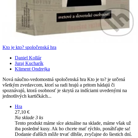
Kto je kto? spoločenská hra
Daniel Kollár
Juraj Kucharík
Kliment Ondrejka
Nová náučno-vedomostná spoločenská hra Kto je to? je určená
všetkým zvedavcom, ktorí sa radi hrajú a pritom hádajú či
spoznávajú, ktorá osobnosť je skrytá za indíciami uvedenými na
jednotlivých kartičkách...
Hra
27,10 €
Na sklade 3 ks
Tento produkt máme síce aktuálne na sklade, máme však už
iba posledné kusy. Ak ho chcete mať rýchlo, ponáhľajte sa!
Dodanie ďalších môže trvať dlhšie, zvyčajne do šiestich dní.