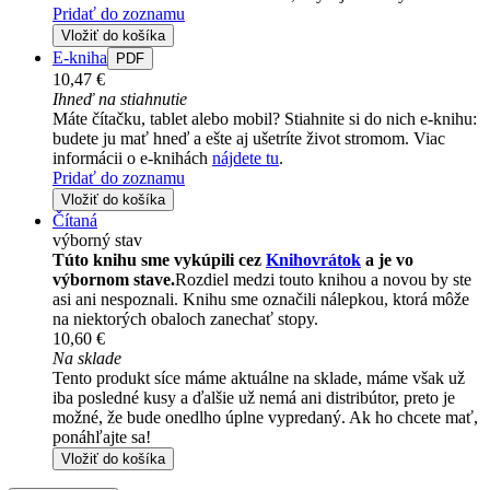
Pridať do zoznamu
Vložiť do košíka
E-kniha
PDF
10,47 €
Ihneď na stiahnutie
Máte čítačku, tablet alebo mobil? Stiahnite si do nich e-knihu:
budete ju mať hneď a ešte aj ušetríte život stromom. Viac
informácii o e-knihách
nájdete tu
.
Pridať do zoznamu
Vložiť do košíka
Čítaná
výborný stav
Túto knihu sme vykúpili cez
Knihovrátok
a je vo
výbornom stave.
Rozdiel medzi touto knihou a novou by ste
asi ani nespoznali. Knihu sme označili nálepkou, ktorá môže
na niektorých obaloch zanechať stopy.
10,60 €
Na sklade
Tento produkt síce máme aktuálne na sklade, máme však už
iba posledné kusy a ďalšie už nemá ani distribútor, preto je
možné, že bude onedlho úplne vypredaný. Ak ho chcete mať,
ponáhľajte sa!
Vložiť do košíka