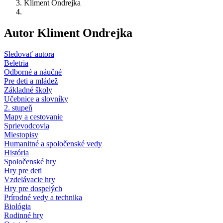
Kliment Ondrejka
Autor Kliment Ondrejka
Sledovať autora
Beletria
Odborné a náučné
Pre deti a mládež
Základné školy
Učebnice a slovníky
2. stupeň
Mapy a cestovanie
Sprievodcovia
Miestopisy
Humanitné a spoločenské vedy
História
Spoločenské hry
Hry pre deti
Vzdelávacie hry
Hry pre dospelých
Prírodné vedy a technika
Biológia
Rodinné hry