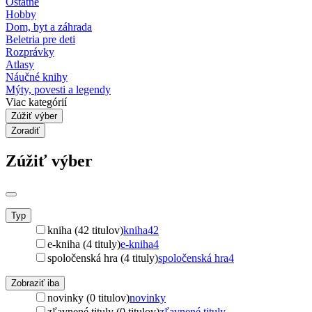
Ostatné
Hobby
Dom, byt a záhrada
Beletria pre deti
Rozprávky
Atlasy
Náučné knihy
Mýty, povesti a legendy
Viac kategórií
Zúžiť výber
Zoradiť
Zúžiť výber
Typ
kniha (42 titulov)
kniha
42
e-kniha (4 tituly)
e-kniha
4
spoločenská hra (4 tituly)
spoločenská hra
4
Zobraziť iba
novinky (0 titulov)
novinky
zľavnené tituly (0 titulov)
zľavnené tituly