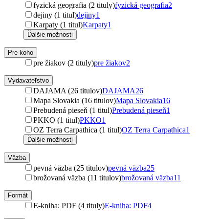
fyzická geografia (2 tituly)
fyzická geografia
2
dejiny (1 titul)
dejiny
1
Karpaty (1 titul)
Karpaty
1
Ďalšie možnosti
Pre koho
pre žiakov (2 tituly)
pre žiakov
2
Vydavateľstvo
DAJAMA (26 titulov)
DAJAMA
26
Mapa Slovakia (16 titulov)
Mapa Slovakia
16
Prebudená pieseň (1 titul)
Prebudená pieseň
1
PKKO (1 titul)
PKKO
1
OZ Terra Carpathica (1 titul)
OZ Terra Carpathica
1
Ďalšie možnosti
Väzba
pevná väzba (25 titulov)
pevná väzba
25
brožovaná väzba (11 titulov)
brožovaná väzba
11
Formát
E-kniha: PDF (4 tituly)
E-kniha: PDF
4