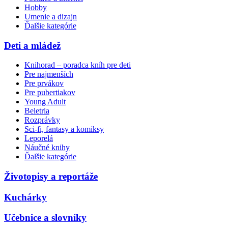
Hobby
Umenie a dizajn
Ďalšie kategórie
Deti a mládež
Knihorad – poradca kníh pre deti
Pre najmenších
Pre prvákov
Pre pubertiakov
Young Adult
Beletria
Rozprávky
Sci-fi, fantasy a komiksy
Leporelá
Náučné knihy
Ďalšie kategórie
Životopisy a reportáže
Kuchárky
Učebnice a slovníky