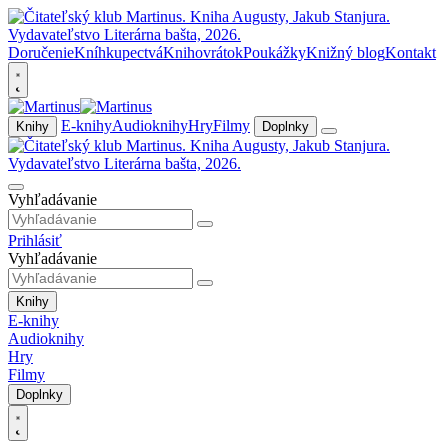
Doručenie
Kníhkupectvá
Knihovrátok
Poukážky
Knižný blog
Kontakt
E-knihy
Audioknihy
Hry
Filmy
Knihy
Doplnky
Vyhľadávanie
Prihlásiť
Vyhľadávanie
Knihy
E-knihy
Audioknihy
Hry
Filmy
Doplnky