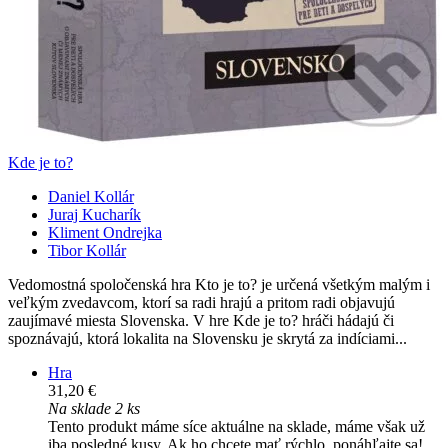
Kde je to?
Daniel Kollár
Juraj Kucharík
Kliment Ondrejka
Tibor Kollár
Vedomostná spoločenská hra Kto je to? je určená všetkým malým i
veľkým zvedavcom, ktorí sa radi hrajú a pritom radi objavujú
zaujímavé miesta Slovenska. V hre Kde je to? hráči hádajú či
spoznávajú, ktorá lokalita na Slovensku je skrytá za indíciami...
Hra
31,20 €
Na sklade 2 ks
Tento produkt máme síce aktuálne na sklade, máme však už
iba posledné kusy. Ak ho chcete mať rýchlo, ponáhľajte sa!