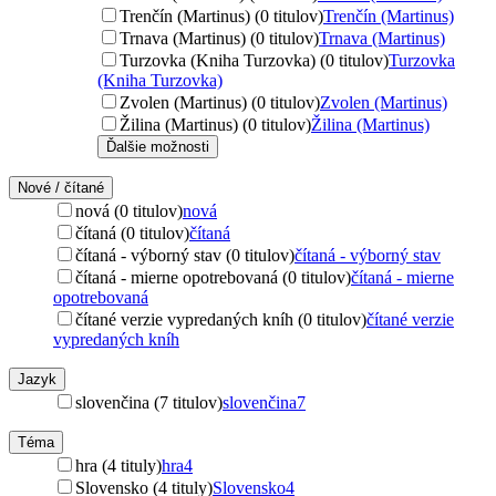
Trenčín (Martinus) (0 titulov)
Trenčín (Martinus)
Trnava (Martinus) (0 titulov)
Trnava (Martinus)
Turzovka (Kniha Turzovka) (0 titulov)
Turzovka
(Kniha Turzovka)
Zvolen (Martinus) (0 titulov)
Zvolen (Martinus)
Žilina (Martinus) (0 titulov)
Žilina (Martinus)
Ďalšie možnosti
Nové / čítané
nová (0 titulov)
nová
čítaná (0 titulov)
čítaná
čítaná - výborný stav (0 titulov)
čítaná - výborný stav
čítaná - mierne opotrebovaná (0 titulov)
čítaná - mierne
opotrebovaná
čítané verzie vypredaných kníh (0 titulov)
čítané verzie
vypredaných kníh
Jazyk
slovenčina (7 titulov)
slovenčina
7
Téma
hra (4 tituly)
hra
4
Slovensko (4 tituly)
Slovensko
4