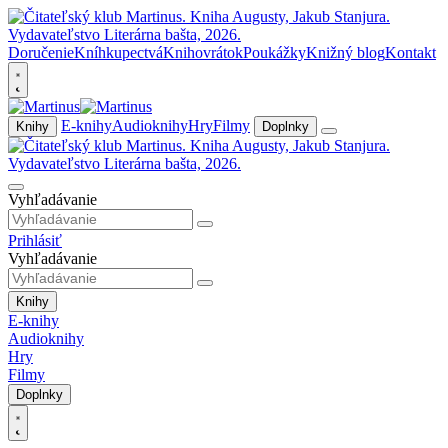
Doručenie
Kníhkupectvá
Knihovrátok
Poukážky
Knižný blog
Kontakt
E-knihy
Audioknihy
Hry
Filmy
Knihy
Doplnky
Vyhľadávanie
Prihlásiť
Vyhľadávanie
Knihy
E-knihy
Audioknihy
Hry
Filmy
Doplnky