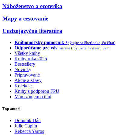
Náboženstvo a ezoterika
Mapy a cestovanie
Cudzojazyčná literatúra
Knihomoľský pomocník
Spýtajte sa Sherlocka, čo čítať
Odporúčame pre vás
Knižné tipy ušité na mieru vám
Všetky knihy
Knihy roka 2025
Bestsellery
Novinky
Pripravované
Akcie a zľavy
Kolekcie
Knihy s podporou FPU
Mám záujem o titul
Top autori
Dominik Dán
Julie Caplin
Rebecca Yarros