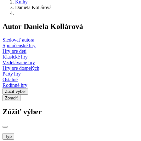
Knihy
Daniela Kollárová
Autor Daniela Kollárová
Sledovať autora
Spoločenské hry
Hry pre deti
Klasické hry
Vzdelávacie hry
Hry pre dospelých
Party hry
Ostatné
Rodinné hry
Zúžiť výber
Zoradiť
Zúžiť výber
Typ