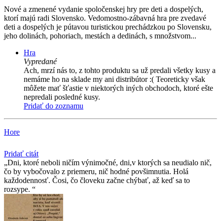
Nové a zmenené vydanie spoločenskej hry pre deti a dospelých,
ktorí majú radi Slovensko. Vedomostno-zábavná hra pre zvedavé
deti a dospelých je pútavou turistickou prechádzkou po Slovensku,
jeho dolinách, pohoriach, mestách a dedinách, s množstvom...
Hra
Vypredané
Ach, mrzí nás to, z tohto produktu sa už predali všetky kusy a
nemáme ho na sklade my ani distribútor :( Teoreticky však
môžete mať šťastie v niektorých iných obchodoch, ktoré ešte
nepredali posledné kusy.
Pridať do zoznamu
Hore
Pridať citát
Dni, ktoré neboli ničím výnimočné, dni,v ktorých sa neudialo nič,
čo by vybočovalo z priemeru, nič hodné povšimnutia. Holá
každodennosť. Čosi, čo človeku začne chýbať, až keď sa to
rozsype.