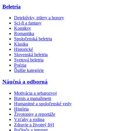
Beletria
Detektívky, trilery a horory
Sci-fi a fantasy
Komiksy
Romantika
Spoločenská beletria
Klasika
Historické
Slovenská beletria
Svetová beletria
Poézia
Ďalšie kategórie
Náučná a odborná
Motivácia a sebarozvoj
Biznis a manažment
Humanitné a spoločenské vedy
História
Životopisy a reportáže
Vzťahy a rodina
Zdravie a životný štýl
Počítače a internet