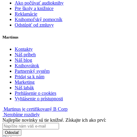
Ako počúvať audioknihy
Pre školy a knižnice
Reklamácie
Knihomoľský pomocník
Odstúpiť od zmluvy
Martinus
Kontakty
Náš príbeh
Náš blog
Knihovrátok
Partnerský systém
Pridaj sa k nám
Marketing
Náš labák
Prehlásenie o cookies
Vyhlásenie o prístupnosti
Martinus je certifikovaný B Corp
Nerobíme rozdiely
Najlepšie novinky sú tie knižné. Získajte ich ako prví:
Odoslať