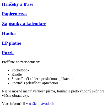
Hrnčeky a fľaše
Papiernictvo
Zápisníky a kalendáre
Hudba
LP platne
Puzzle
Prečítate na zariadeniach:
Pocketbook
Kindle
Smartfón či tablet s príslušnou aplikáciou
Počítač s príslušnou aplikáciou
Nie je možné meniť veľkosť písma, formát je preto vhodný skôr pre
väčšie obrazovky.
Viac informácií v
našich návodoch