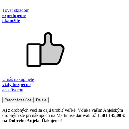
Tovar skladom
expedujeme
okamžite
U nás nakupujete
vždy bezpečne
a s dôverou
Predchádzajúce
Ďalšie
Aj z drobných vecí sa dajú urobiť veľké. Vďaka vašim Anjelským
drobným ste pri nákupoch na Martinuse darovali už
1 501 145,00 €
na Dobrého Anjela
. Ďakujeme!