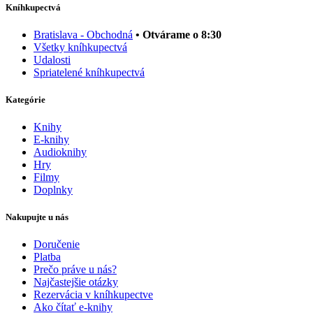
Kníhkupectvá
Bratislava - Obchodná
• Otvárame o 8:30
Všetky kníhkupectvá
Udalosti
Spriatelené kníhkupectvá
Kategórie
Knihy
E-knihy
Audioknihy
Hry
Filmy
Doplnky
Nakupujte u nás
Doručenie
Platba
Prečo práve u nás?
Najčastejšie otázky
Rezervácia v kníhkupectve
Ako čítať e-knihy