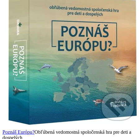
Poznáš Európu?
Obľúbená vedomostná spoločenská hra pre deti a
dospelých