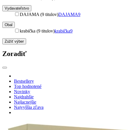
Vydavateľstvo
DAJAMA (9 titulov)
DAJAMA
9
Obal
krabička (9 titulov)
krabička
9
Zúžiť výber
Zoradiť
Bestsellery
Top hodnotené
Novinky
Najdrahšie
Najlacnejšie
Najvyššia zľava