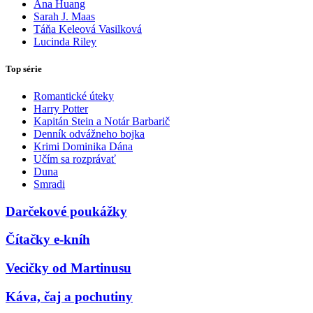
Ana Huang
Sarah J. Maas
Táňa Keleová Vasilková
Lucinda Riley
Top série
Romantické úteky
Harry Potter
Kapitán Stein a Notár Barbarič
Denník odvážneho bojka
Krimi Dominika Dána
Učím sa rozprávať
Duna
Smradi
Darčekové poukážky
Čítačky e-kníh
Vecičky od Martinusu
Káva, čaj a pochutiny