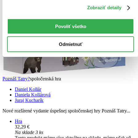
Zobraziť detaily
Povoliť všetko
Odmietnuť
Poznáš Tatry?
spoločenská hra
Daniel Kollár
Daniela Kollárová
Juraj Kucharík
Nové rozšírené vydanie úspešnej spoločenskej hry Poznáš Tatry...
Hra
32,29 €
Na sklade 3 ks
Tento produkt máme síce aktuálne na sklade, máme však už