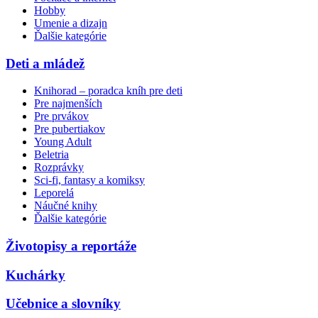
Hobby
Umenie a dizajn
Ďalšie kategórie
Deti a mládež
Knihorad – poradca kníh pre deti
Pre najmenších
Pre prvákov
Pre pubertiakov
Young Adult
Beletria
Rozprávky
Sci-fi, fantasy a komiksy
Leporelá
Náučné knihy
Ďalšie kategórie
Životopisy a reportáže
Kuchárky
Učebnice a slovníky