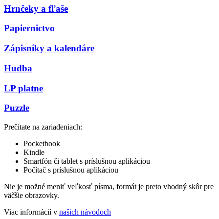
Hrnčeky a fľaše
Papiernictvo
Zápisníky a kalendáre
Hudba
LP platne
Puzzle
Prečítate na zariadeniach:
Pocketbook
Kindle
Smartfón či tablet s príslušnou aplikáciou
Počítač s príslušnou aplikáciou
Nie je možné meniť veľkosť písma, formát je preto vhodný skôr pre
väčšie obrazovky.
Viac informácií v
našich návodoch