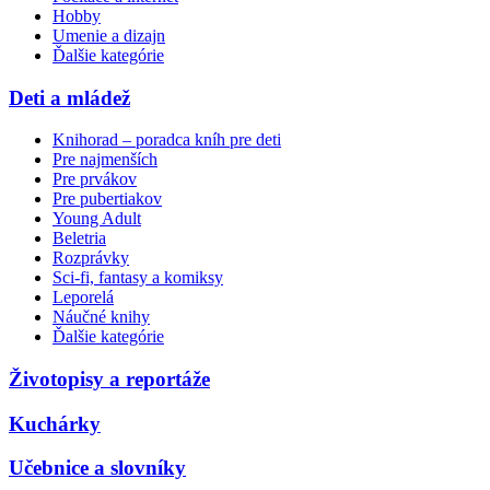
Hobby
Umenie a dizajn
Ďalšie kategórie
Deti a mládež
Knihorad – poradca kníh pre deti
Pre najmenších
Pre prvákov
Pre pubertiakov
Young Adult
Beletria
Rozprávky
Sci-fi, fantasy a komiksy
Leporelá
Náučné knihy
Ďalšie kategórie
Životopisy a reportáže
Kuchárky
Učebnice a slovníky