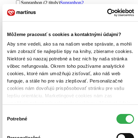
Supraphon (2 tituly)
Supraphon
2
Formát
Audiokniha: CD (1 titul)
Audiokniha: CD
1
Audiokniha: MP3 (1 titul)
Audiokniha: MP3
1
Môžeme pracovať s cookies a kontaktnými údajmi?
Zúžiť výber
Aby sme vedeli, ako sa na našom webe správate, a mohli
Zoradiť
vám zobraziť tie najlepšie tipy na knihy, zbierame cookies.
Niektoré sú naozaj potrebné a bez nich by naša stránka
vôbec nefungovala. Okrem toho používame analytické
cookies, ktoré nám umožňujú zisťovať, ako náš web
Bestsellery
funguje, a stále ho pre vás zlepšovať. Personalizačné
Top hodnotené
cookies nám dovoľujú prispôsobovať stránku pre vašu
Novinky
lepšiu orientáciu. Marketingové cookies nám zas
Najdrahšie
Najlacnejšie
umožňujú zobrazenie relevantnej reklamy. Niektoré údaje
Najvyššia zľava
zdieľame aj s tretími stranami. Veľmi by nám pomohlo,
Výber
keby sme mohli používať všetky tieto cookies. Ďakujeme!
Potrebné
súhlasu
Personalizačné