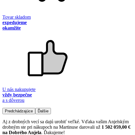
Tovar skladom
expedujeme
okamžite
U nás nakupujete
vždy bezpečne
a s dôverou
Predchádzajúce
Ďalšie
Aj z drobných vecí sa dajú urobiť veľké. Vďaka vašim Anjelským
drobným ste pri nákupoch na Martinuse darovali už
1 502 059,00 €
na Dobrého Anjela
. Ďakujeme!