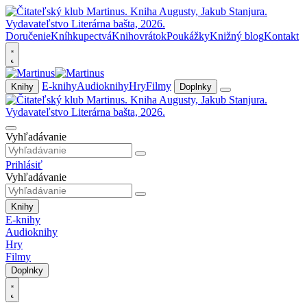
Doručenie
Kníhkupectvá
Knihovrátok
Poukážky
Knižný blog
Kontakt
E-knihy
Audioknihy
Hry
Filmy
Knihy
Doplnky
Vyhľadávanie
Prihlásiť
Vyhľadávanie
Knihy
E-knihy
Audioknihy
Hry
Filmy
Doplnky