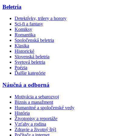
Beletria
Detektívky, trilery a horory
Sci-fi a fantasy
Komiksy
Romantika
Spoločenská beletria
Klasika
Historické
Slovenská beletria
Svetová beletria
Poézia
Ďalšie kategórie
Náučná a odborná
Motivácia a sebarozvoj
Biznis a manažment
Humanitné a spoločenské vedy
História
Životopisy a reportáže
Vzťahy a rodina
Zdravie a životný štýl
Počítače a internet