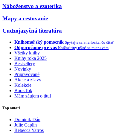
Náboženstvo a ezoterika
Mapy a cestovanie
Cudzojazyčná literatúra
Knihomoľský pomocník
Spýtajte sa Sherlocka, čo čítať
Odporúčame pre vás
Knižné tipy ušité na mieru vám
Všetky knihy
Knihy roka 2025
Bestsellery
Novinky
Pripravované
Akcie a zľavy
Kolekcie
BookTok
Mám záujem o titul
Top autori
Dominik Dán
Julie Caplin
Rebecca Yarros