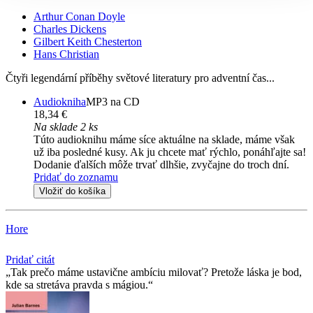
Arthur Conan Doyle
Charles Dickens
Gilbert Keith Chesterton
Hans Christian
Čtyři legendární příběhy světové literatury pro adventní čas...
Audiokniha
MP3 na CD
18,34 €
Na sklade 2 ks
Túto audioknihu máme síce aktuálne na sklade, máme však
už iba posledné kusy. Ak ju chcete mať rýchlo, ponáhľajte sa!
Dodanie ďalších môže trvať dlhšie, zvyčajne do troch dní.
Pridať do zoznamu
Vložiť do košíka
Hore
Pridať citát
Tak prečo máme ustavične ambíciu milovať? Pretože láska je bod,
kde sa stretáva pravda s mágiou.