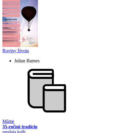
Roviny života
Julian Barnes
Máme
35-ročnú tradíciu
predaja kníh