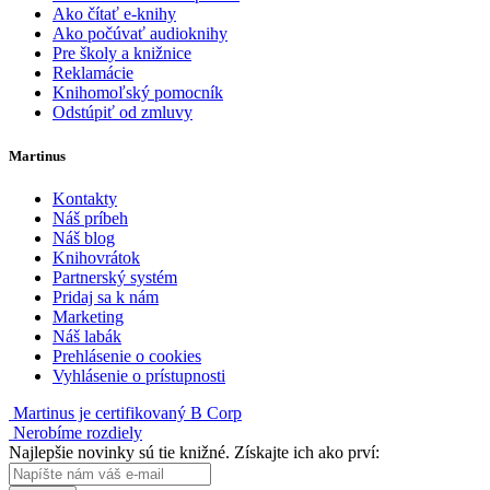
Ako čítať e-knihy
Ako počúvať audioknihy
Pre školy a knižnice
Reklamácie
Knihomoľský pomocník
Odstúpiť od zmluvy
Martinus
Kontakty
Náš príbeh
Náš blog
Knihovrátok
Partnerský systém
Pridaj sa k nám
Marketing
Náš labák
Prehlásenie o cookies
Vyhlásenie o prístupnosti
Martinus je certifikovaný B Corp
Nerobíme rozdiely
Najlepšie novinky sú tie knižné. Získajte ich ako prví: