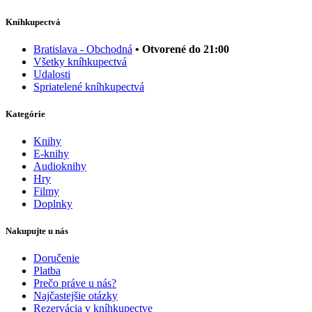
Kníhkupectvá
Bratislava - Obchodná
• Otvorené do 21:00
Všetky kníhkupectvá
Udalosti
Spriatelené kníhkupectvá
Kategórie
Knihy
E-knihy
Audioknihy
Hry
Filmy
Doplnky
Nakupujte u nás
Doručenie
Platba
Prečo práve u nás?
Najčastejšie otázky
Rezervácia v kníhkupectve