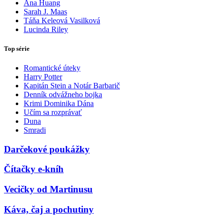
Ana Huang
Sarah J. Maas
Táňa Keleová Vasilková
Lucinda Riley
Top série
Romantické úteky
Harry Potter
Kapitán Stein a Notár Barbarič
Denník odvážneho bojka
Krimi Dominika Dána
Učím sa rozprávať
Duna
Smradi
Darčekové poukážky
Čítačky e-kníh
Vecičky od Martinusu
Káva, čaj a pochutiny