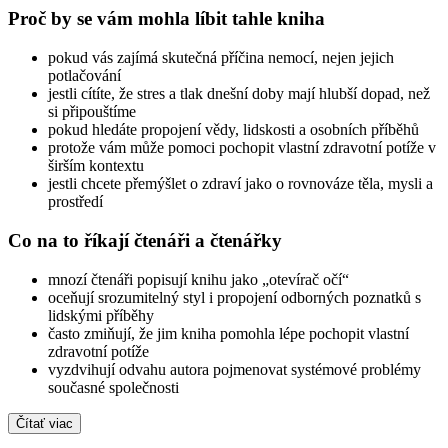
Proč by se vám mohla líbit tahle kniha
pokud vás zajímá skutečná příčina nemocí, nejen jejich
potlačování
jestli cítíte, že stres a tlak dnešní doby mají hlubší dopad, než
si připouštíme
pokud hledáte propojení vědy, lidskosti a osobních příběhů
protože vám může pomoci pochopit vlastní zdravotní potíže v
širším kontextu
jestli chcete přemýšlet o zdraví jako o rovnováze těla, mysli a
prostředí
Co na to říkají čtenáři a čtenářky
mnozí čtenáři popisují knihu jako „otevírač očí“
oceňují srozumitelný styl i propojení odborných poznatků s
lidskými příběhy
často zmiňují, že jim kniha pomohla lépe pochopit vlastní
zdravotní potíže
vyzdvihují odvahu autora pojmenovat systémové problémy
současné společnosti
Čítať viac