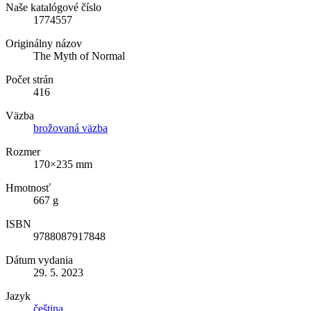
Naše katalógové číslo
1774557
Originálny názov
The Myth of Normal
Počet strán
416
Väzba
brožovaná väzba
Rozmer
170×235 mm
Hmotnosť
667 g
ISBN
9788087917848
Dátum vydania
29. 5. 2023
Jazyk
čeština