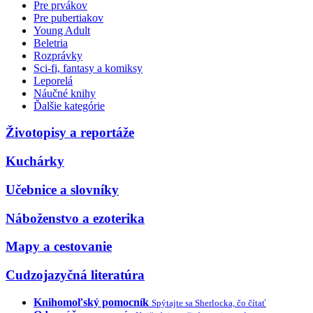
Pre prvákov
Pre pubertiakov
Young Adult
Beletria
Rozprávky
Sci-fi, fantasy a komiksy
Leporelá
Náučné knihy
Ďalšie kategórie
Životopisy a reportáže
Kuchárky
Učebnice a slovníky
Náboženstvo a ezoterika
Mapy a cestovanie
Cudzojazyčná literatúra
Knihomoľský pomocník
Spýtajte sa Sherlocka, čo čítať