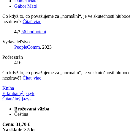
Daniel Maté
Gábor Maté
Co když to, co považujeme za „normální“, je ve skutečnosti hluboce
nezdravé?
Čítať viac
4,7
56 hodnotení
Vydavateľstvo
PeopleComm
, 2023
Počet strán
416
Co když to, co považujeme za „normální“, je ve skutečnosti hluboce
nezdravé?
Čítať viac
Kniha
E-kniha
iný jazyk
Čítaná
iný jazyk
Brožovaná väzba
Čeština
Cena:
31,70 €
Na sklade > 5 ks