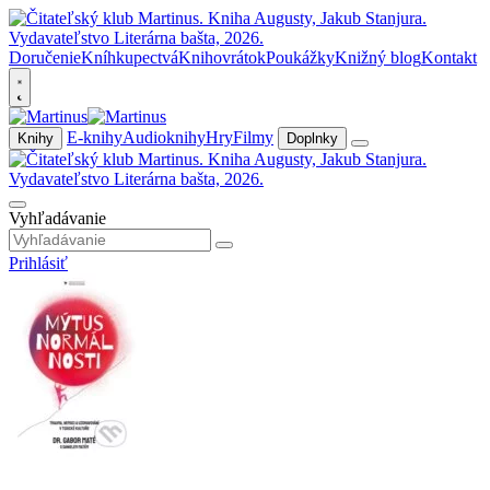
Doručenie
Kníhkupectvá
Knihovrátok
Poukážky
Knižný blog
Kontakt
E-knihy
Audioknihy
Hry
Filmy
Knihy
Doplnky
Vyhľadávanie
Prihlásiť