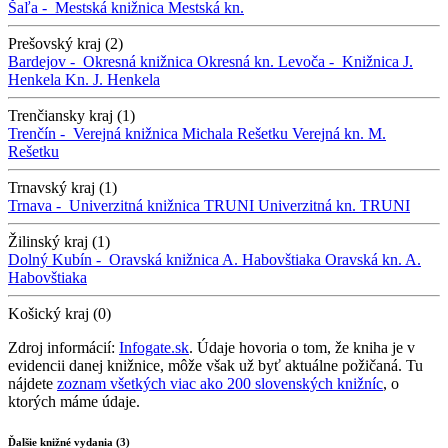
Šaľa -
Mestská knižnica
Mestská kn.
Prešovský kraj (2)
Bardejov -
Okresná knižnica
Okresná kn.
Levoča -
Knižnica J.
Henkela
Kn. J. Henkela
Trenčiansky kraj (1)
Trenčín -
Verejná knižnica Michala Rešetku
Verejná kn. M.
Rešetku
Trnavský kraj (1)
Trnava -
Univerzitná knižnica TRUNI
Univerzitná kn. TRUNI
Žilinský kraj (1)
Dolný Kubín -
Oravská knižnica A. Habovštiaka
Oravská kn. A.
Habovštiaka
Košický kraj (0)
Zdroj informácií:
Infogate.sk
. Údaje hovoria o tom, že kniha je v
evidencii danej knižnice, môže však už byť aktuálne požičaná. Tu
nájdete
zoznam všetkých viac ako 200 slovenských knižníc
, o
ktorých máme údaje.
Ďalšie knižné vydania (3)