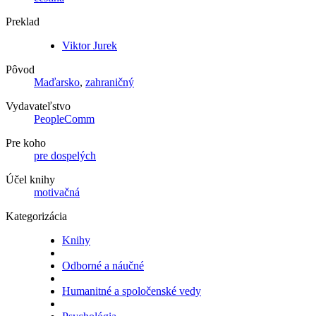
Preklad
Viktor Jurek
Pôvod
Maďarsko
,
zahraničný
Vydavateľstvo
PeopleComm
Pre koho
pre dospelých
Účel knihy
motivačná
Kategorizácia
Knihy
Odborné a náučné
Humanitné a spoločenské vedy