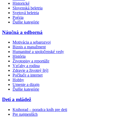
Historické
Slovenská beletria
Svetová beletria
Poézia
Ďalšie kategórie
Náučná a odborná
Motivácia a sebarozvoj
Biznis a manažment
Humanitné a spoločenské vedy
História
Životopisy a reportáže
Vzťahy a rodina
Zdravie a životný štýl
Počítače a internet
Hobby
Umenie a dizajn
Ďalšie kategórie
Deti a mládež
Knihorad – poradca kníh pre deti
Pre najmenších