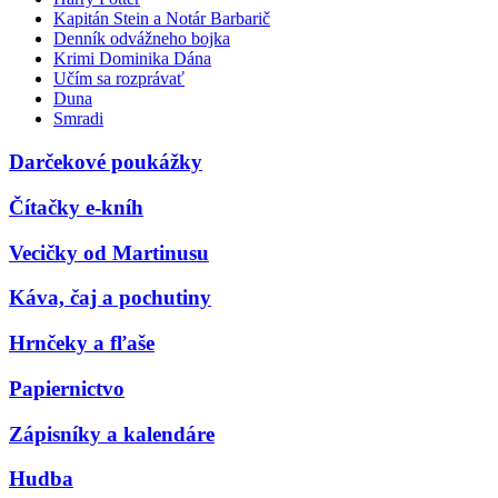
Kapitán Stein a Notár Barbarič
Denník odvážneho bojka
Krimi Dominika Dána
Učím sa rozprávať
Duna
Smradi
Darčekové poukážky
Čítačky e-kníh
Vecičky od Martinusu
Káva, čaj a pochutiny
Hrnčeky a fľaše
Papiernictvo
Zápisníky a kalendáre
Hudba