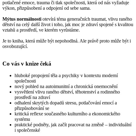
potlačené emoce, trauma či tlak společnosti, která od nás vyžaduje
výkon, přizpůsobení a odpojení od sebe sama.
Mýtus normálnosti
otevírá téma generačních traumat, vlivu raného
dětství na celý další život i toho, jak moc je zdraví spojené s kvalitou
vztahů a prostředí, ve kterém vyrůstáme.
Je to kniha, která může být nepohodlná. Ale právě proto může být i
osvobozující.
Co vás v knize čeká
hluboké propojení těla a psychiky v kontextu moderní
společnosti
nový pohled na autoimunitní a chronická onemocnění
vysvětlení vlivu raného dětství, těhotenství a rodinného
prostředí na zdraví
odhalení skrytých dopadů stresu, potlačování emocí a
přizpůsobování se
kritická reflexe současného kulturního a ekonomického
systému
praktické podněty, jak začít pracovat na změně – individuální
i společenské