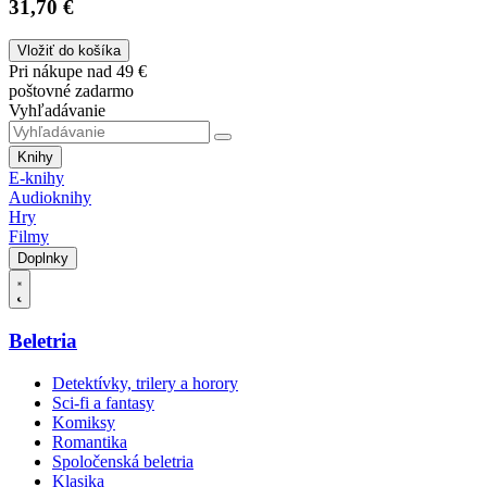
31,70 €
Vložiť do košíka
Pri nákupe nad 49 €
poštovné zadarmo
Vyhľadávanie
Knihy
E-knihy
Audioknihy
Hry
Filmy
Doplnky
Beletria
Detektívky, trilery a horory
Sci-fi a fantasy
Komiksy
Romantika
Spoločenská beletria
Klasika