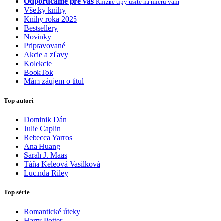
Odporúčame pre vás
Knižné tipy ušité na mieru vám
Všetky knihy
Knihy roka 2025
Bestsellery
Novinky
Pripravované
Akcie a zľavy
Kolekcie
BookTok
Mám záujem o titul
Top autori
Dominik Dán
Julie Caplin
Rebecca Yarros
Ana Huang
Sarah J. Maas
Táňa Keleová Vasilková
Lucinda Riley
Top série
Romantické úteky
Harry Potter