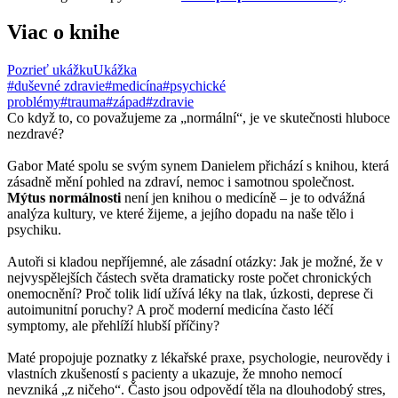
Viac o knihe
Pozrieť ukážku
Ukážka
#duševné zdravie
#medicína
#psychické
problémy
#trauma
#západ
#zdravie
Co když to, co považujeme za „normální“, je ve skutečnosti hluboce
nezdravé?
Gabor Maté spolu se svým synem Danielem přichází s knihou, která
zásadně mění pohled na zdraví, nemoc i samotnou společnost.
Mýtus normálnosti
není jen knihou o medicíně – je to odvážná
analýza kultury, ve které žijeme, a jejího dopadu na naše tělo i
psychiku.
Autoři si kladou nepříjemné, ale zásadní otázky: Jak je možné, že v
nejvyspělejších částech světa dramaticky roste počet chronických
onemocnění? Proč tolik lidí užívá léky na tlak, úzkosti, deprese či
autoimunitní poruchy? A proč moderní medicína často léčí
symptomy, ale přehlíží hlubší příčiny?
Maté propojuje poznatky z lékařské praxe, psychologie, neurovědy i
vlastních zkušeností s pacienty a ukazuje, že mnoho nemocí
nevzniká „z ničeho“. Často jsou odpovědí těla na dlouhodobý stres,