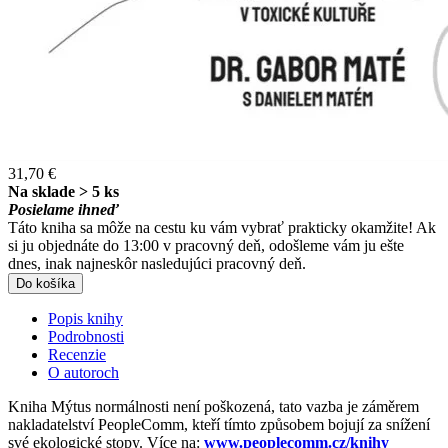
31,70 €
Na sklade > 5 ks
Posielame ihneď
Táto kniha sa môže na cestu ku vám vybrať prakticky okamžite! Ak
si ju objednáte do 13:00 v pracovný deň, odošleme vám ju ešte
dnes, inak najneskôr nasledujúci pracovný deň.
Do košíka
Popis knihy
Podrobnosti
Recenzie
O autoroch
Kniha Mýtus normálnosti není poškozená, tato vazba je záměrem
nakladatelství PeopleComm, kteří tímto způsobem bojují za snížení
své ekologické stopy. Více na:
www.peoplecomm.cz/knihy