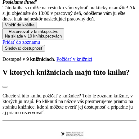
Posielame ihneď
Táto kniha sa môže na cestu ku vám vybrať prakticky okamžite! Ak
si ju objednáte do 13:00 v pracovný deň, odošleme vám ju ešte
dnes, inak najneskôr nasledujúci pracovný deň.
Vložiť do košíka
Rezervovať v kníhkupectve
Na sklade v 10 kníhkupectvách
Pridať do zoznamu
Sledovať dostupnosť
Dostupné v
9 knižniciach
.
Požičať v knižnici
V ktorých knižniciach majú túto knihu?
Chcete si túto knihu požičať z knižnice? Toto je zoznam knižníc, v
ktorých ju majú. Po kliknutí na názov vás presmerujeme priamo na
stránku knižnice, kde si môžete overiť jej dostupnosť a prípadne ju
aj priamo rezervovať.