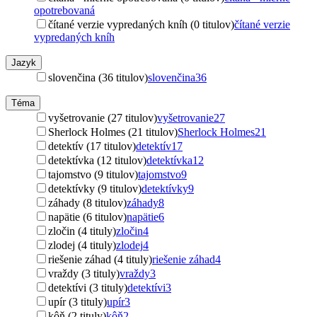
opotrebovaná
čítané verzie vypredaných kníh (0 titulov)
čítané verzie
vypredaných kníh
Jazyk
slovenčina (36 titulov)
slovenčina
36
Téma
vyšetrovanie (27 titulov)
vyšetrovanie
27
Sherlock Holmes (21 titulov)
Sherlock Holmes
21
detektív (17 titulov)
detektív
17
detektívka (12 titulov)
detektívka
12
tajomstvo (9 titulov)
tajomstvo
9
detektívky (9 titulov)
detektívky
9
záhady (8 titulov)
záhady
8
napätie (6 titulov)
napätie
6
zločin (4 tituly)
zločin
4
zlodej (4 tituly)
zlodej
4
riešenie záhad (4 tituly)
riešenie záhad
4
vraždy (3 tituly)
vraždy
3
detektívi (3 tituly)
detektívi
3
upír (3 tituly)
upír
3
kôň (2 tituly)
kôň
2