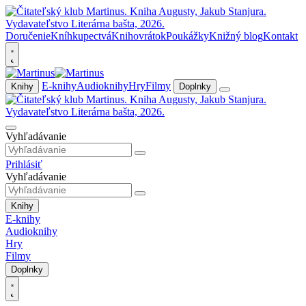
Doručenie
Kníhkupectvá
Knihovrátok
Poukážky
Knižný blog
Kontakt
E-knihy
Audioknihy
Hry
Filmy
Knihy
Doplnky
Vyhľadávanie
Prihlásiť
Vyhľadávanie
Knihy
E-knihy
Audioknihy
Hry
Filmy
Doplnky