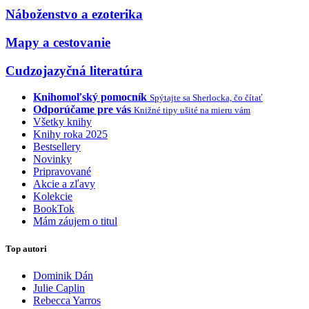
Náboženstvo a ezoterika
Mapy a cestovanie
Cudzojazyčná literatúra
Knihomoľský pomocník
Spýtajte sa Sherlocka, čo čítať
Odporúčame pre vás
Knižné tipy ušité na mieru vám
Všetky knihy
Knihy roka 2025
Bestsellery
Novinky
Pripravované
Akcie a zľavy
Kolekcie
BookTok
Mám záujem o titul
Top autori
Dominik Dán
Julie Caplin
Rebecca Yarros