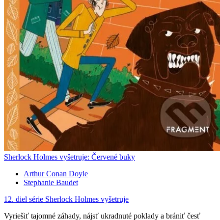
Sherlock Holmes vyšetruje: Červené buky
Arthur Conan Doyle
Stephanie Baudet
12. diel série
Sherlock Holmes vyšetruje
Vyriešiť tajomné záhady, nájsť ukradnuté poklady a brániť česť