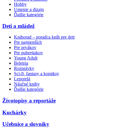
Hobby
Umenie a dizajn
Ďalšie kategórie
Deti a mládež
Knihorad – poradca kníh pre deti
Pre najmenších
Pre prvákov
Pre pubertiakov
Young Adult
Beletria
Rozprávky
Sci-fi, fantasy a komiksy
Leporelá
Náučné knihy
Ďalšie kategórie
Životopisy a reportáže
Kuchárky
Učebnice a slovníky