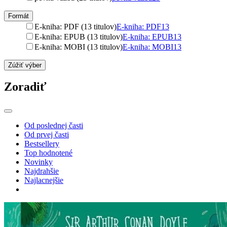
Formát
E-kniha: PDF (13 titulov)
E-kniha: PDF
13
E-kniha: EPUB (13 titulov)
E-kniha: EPUB
13
E-kniha: MOBI (13 titulov)
E-kniha: MOBI
13
Zúžiť výber
Zoradiť
Od poslednej časti
Od prvej časti
Bestsellery
Top hodnotené
Novinky
Najdrahšie
Najlacnejšie