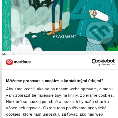
Novinka
Sherlock Holmes vyšetruje: Posledný prípad
Stephanie Baudet
Arthur Conan Doyle
Môžeme pracovať s cookies a kontaktnými údajmi?
14. diel série
Sherlock Holmes vyšetruje
Aby sme vedeli, ako sa na našom webe správate, a mohli
Holmes čelí veľkému problému. Je v pätách svojmu doteraz
vám zobraziť tie najlepšie tipy na knihy, zbierame cookies.
najnebezpečnejšiemu protivníkovi, zločineckému profesorovi
Moriartymu, no zdá sa, že ten je stále o krok vpred. Dokáže slávny
Niektoré sú naozaj potrebné a bez nich by naša stránka
detektív rozmotať Moriartyho sieť zločinov, kým nebude neskoro?
vôbec nefungovala. Okrem toho používame analytické
Alebo...
cookies, ktoré nám umožňujú zisťovať, ako náš web