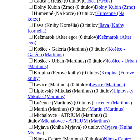
Čadca (Arcus) (0 titulov)
Čadca (Arcus)
Dolný Kubín (Zrno) (0 titulov)
Dolný Kubín (Zrno)
Humenné (Na korze) (0 titulov)
Humenné (Na
korze)
Ilava (Knihy Kornélia) (0 titulov)
Ilava (Knihy
Kornélia)
Kežmarok (Alter ego) (0 titulov)
Kežmarok (Alter
ego)
Košice - Galéria (Martinus) (0 titulov)
Košice -
Galéria (Martinus)
Košice - Urban (Martinus) (0 titulov)
Košice - Urban
(Martinus)
Krupina (Ferove knihy) (0 titulov)
Krupina (Ferove
knihy)
Levice (Martinus) (0 titulov)
Levice (Martinus)
Liptovský Mikuláš (Martinus) (0 titulov)
Liptovský
Mikuláš (Martinus)
Lučenec (Martinus) (0 titulov)
Lučenec (Martinus)
Martin (Martinus) (0 titulov)
Martin (Martinus)
Michalovce - ATRIUM (Martinus) (0
titulov)
Michalovce - ATRIUM (Martinus)
Myjava (Kniha Myjava) (0 titulov)
Myjava (Kniha
Myjava)
Nitra - Centro (Martinus) (0 titulov)
Nitra - Centro