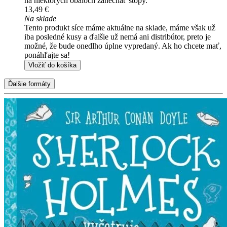
na niektorých obaloch zanechať stopy.
13,49 €
Na sklade
Tento produkt síce máme aktuálne na sklade, máme však už
iba posledné kusy a ďalšie už nemá ani distribútor, preto je
možné, že bude onedlho úplne vypredaný. Ak ho chcete mať,
ponáhľajte sa!
Vložiť do košíka
Ďalšie formáty