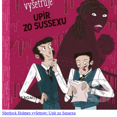
Sherlock Holmes vyšetruje: Upír zo Sussexu