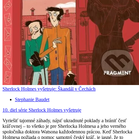
Sherlock Holmes vyšetruje: Škandál v Čechách
Stephanie Baudet
10. diel série
Sherlock Holmes vyšetruje
Vyriešiť tajomné záhady, nájsť ukradnuté poklady a brániť česť
kráľovnej – to všetko je pre Sherlocka Holmesa a jeho verného
spoločníka doktora Watsona každodennou prácou. Keď Sherlocka
Holmesa požiada o pomoc samotný český kráľ, je jasné, že to