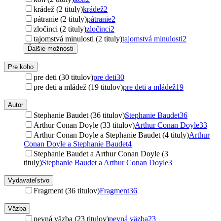
krádež (2 tituly)
krádež
2
pátranie (2 tituly)
pátranie
2
zločinci (2 tituly)
zločinci
2
tajomstvá minulosti (2 tituly)
tajomstvá minulosti
2
Ďalšie možnosti
Pre koho
pre deti (30 titulov)
pre deti
30
pre deti a mládež (19 titulov)
pre deti a mládež
19
Autor
Stephanie Baudet (36 titulov)
Stephanie Baudet
36
Arthur Conan Doyle (33 titulov)
Arthur Conan Doyle
33
Arthur Conan Doyle a Stephanie Baudet (4 tituly)
Arthur
Conan Doyle a Stephanie Baudet
4
Stephanie Baudet a Arthur Conan Doyle (3
tituly)
Stephanie Baudet a Arthur Conan Doyle
3
Vydavateľstvo
Fragment (36 titulov)
Fragment
36
Väzba
pevná väzba (23 titulov)
pevná väzba
23