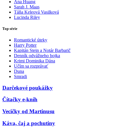
Ana Huang
Sarah J. Maas
Táňa Keleová Vasilková
Lucinda Riley
Top série
Romantické úteky
Harry Potter
Kapitán Stein a Notár Barbarič
Denník odvážneho bojka
Krimi Dominika Dána
Učím sa rozprávať
Duna
Smradi
Darčekové poukážky
Čítačky e-kníh
Vecičky od Martinusu
Káva, čaj a pochutiny