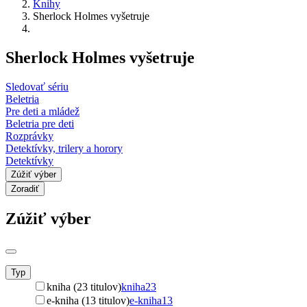
Knihy
Sherlock Holmes vyšetruje
Sherlock Holmes vyšetruje
Sledovať sériu
Beletria
Pre deti a mládež
Beletria pre deti
Rozprávky
Detektívky, trilery a horory
Detektívky
Zúžiť výber
Zoradiť
Zúžiť výber
Typ
kniha (23 titulov)
kniha
23
e-kniha (13 titulov)
e-kniha
13