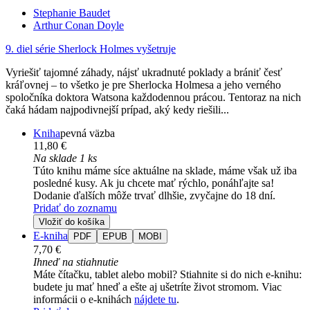
Stephanie Baudet
Arthur Conan Doyle
9. diel série
Sherlock Holmes vyšetruje
Vyriešiť tajomné záhady, nájsť ukradnuté poklady a brániť česť
kráľovnej – to všetko je pre Sherlocka Holmesa a jeho verného
spoločníka doktora Watsona každodennou prácou. Tentoraz na nich
čaká hádam najpodivnejší prípad, aký kedy riešili...
Kniha
pevná väzba
11,80 €
Na sklade 1 ks
Túto knihu máme síce aktuálne na sklade, máme však už iba
posledné kusy. Ak ju chcete mať rýchlo, ponáhľajte sa!
Dodanie ďalších môže trvať dlhšie, zvyčajne do 18 dní.
Pridať do zoznamu
Vložiť do košíka
E-kniha
PDF
EPUB
MOBI
7,70 €
Ihneď na stiahnutie
Máte čítačku, tablet alebo mobil? Stiahnite si do nich e-knihu:
budete ju mať hneď a ešte aj ušetríte život stromom. Viac
informácii o e-knihách
nájdete tu
.