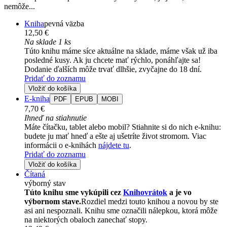
nemôže...
Kniha
pevná väzba
12,50 €
Na sklade 1 ks
Túto knihu máme síce aktuálne na sklade, máme však už iba
posledné kusy. Ak ju chcete mať rýchlo, ponáhľajte sa!
Dodanie ďalších môže trvať dlhšie, zvyčajne do 18 dní.
Pridať do zoznamu
Vložiť do košíka
E-kniha
PDF
EPUB
MOBI
7,70 €
Ihneď na stiahnutie
Máte čítačku, tablet alebo mobil? Stiahnite si do nich e-knihu:
budete ju mať hneď a ešte aj ušetríte život stromom. Viac
informácii o e-knihách
nájdete tu
.
Pridať do zoznamu
Vložiť do košíka
Čítaná
výborný stav
Túto knihu sme vykúpili cez
Knihovrátok
a je vo
výbornom stave.
Rozdiel medzi touto knihou a novou by ste
asi ani nespoznali. Knihu sme označili nálepkou, ktorá môže
na niektorých obaloch zanechať stopy.