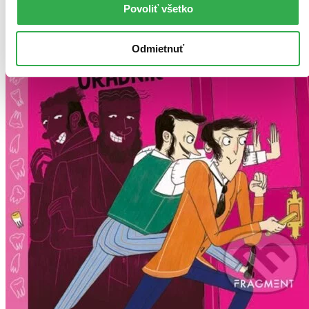
Povoliť všetko
Odmietnuť