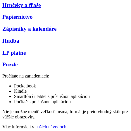
Hrnčeky a fľaše
Papiernictvo
Zápisníky a kalendáre
Hudba
LP platne
Puzzle
Prečítate na zariadeniach:
Pocketbook
Kindle
Smartfón či tablet s príslušnou aplikáciou
Počítač s príslušnou aplikáciou
Nie je možné meniť veľkosť písma, formát je preto vhodný skôr pre
väčšie obrazovky.
Viac informácií v
našich návodoch