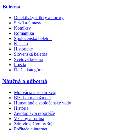
Beletria
Detektívky, trilery a horory
Sci-fi a fantasy
Komiksy
Romantika
Spoločenská beletria
Klasika
Historické
Slovenská beletria
Svetová beletria
Poézia
Ďalšie kategórie
Náučná a odborná
Motivácia a sebarozvoj
Biznis a manažment
Humanitné a spoločenské vedy
História
Životopisy a reportáže
Vzťahy a rodina
Zdravie a životný štýl
Počítače a internet