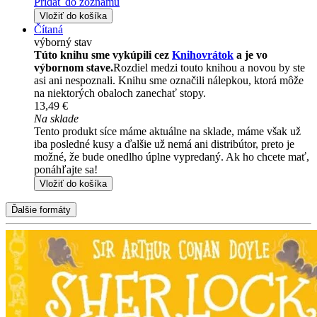
Pridať do zoznamu
Vložiť do košíka
Čítaná
výborný stav
Túto knihu sme vykúpili cez
Knihovrátok
a je vo
výbornom stave.
Rozdiel medzi touto knihou a novou by ste
asi ani nespoznali. Knihu sme označili nálepkou, ktorá môže
na niektorých obaloch zanechať stopy.
13,49 €
Na sklade
Tento produkt síce máme aktuálne na sklade, máme však už
iba posledné kusy a ďalšie už nemá ani distribútor, preto je
možné, že bude onedlho úplne vypredaný. Ak ho chcete mať,
ponáhľajte sa!
Vložiť do košíka
Ďalšie formáty