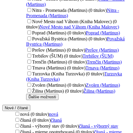
(Martinus)
Nitra - Promenada (Martinus) (0 titulov)
Nitra -
Promenada (Martinus)
Nové Mesto nad Váhom (Kniha Malovec) (0
titulov)
Nové Mesto nad Váhom (Kniha Malovec)
Poprad (Martinus) (0 titulov)
Poprad (Martinus)
Považská Bystrica (Martinus) (0 titulov)
Považská
Bystrica (Martinus)
Prešov (Martinus) (0 titulov)
Prešov (Martinus)
Trebišov (ŠUM) (0 titulov)
Trebišov (ŠUM)
Trenčín (Martinus) (0 titulov)
Trenčín (Martinus)
Trnava (Martinus) (0 titulov)
Trnava (Martinus)
Turzovka (Kniha Turzovka) (0 titulov)
Turzovka
(Kniha Turzovka)
Zvolen (Martinus) (0 titulov)
Zvolen (Martinus)
Žilina (Martinus) (0 titulov)
Žilina (Martinus)
Ďalšie možnosti
Nové / čítané
nová (0 titulov)
nová
čítaná (0 titulov)
čítaná
čítaná - výborný stav (0 titulov)
čítaná - výborný stav
čítaná - mierne opotrebovaná (0 titulov)
čítaná - mierne