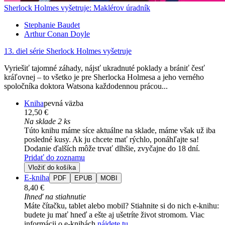
Sherlock Holmes vyšetruje: Maklérov úradník
Stephanie Baudet
Arthur Conan Doyle
13. diel série
Sherlock Holmes vyšetruje
Vyriešiť tajomné záhady, nájsť ukradnuté poklady a brániť česť
kráľovnej – to všetko je pre Sherlocka Holmesa a jeho verného
spoločníka doktora Watsona každodennou prácou...
Kniha
pevná väzba
12,50 €
Na sklade 2 ks
Túto knihu máme síce aktuálne na sklade, máme však už iba
posledné kusy. Ak ju chcete mať rýchlo, ponáhľajte sa!
Dodanie ďalších môže trvať dlhšie, zvyčajne do 18 dní.
Pridať do zoznamu
Vložiť do košíka
E-kniha
PDF
EPUB
MOBI
8,40 €
Ihneď na stiahnutie
Máte čítačku, tablet alebo mobil? Stiahnite si do nich e-knihu:
budete ju mať hneď a ešte aj ušetríte život stromom. Viac
informácii o e-knihách
nájdete tu
.