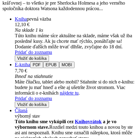
kráľovnej – to všetko je pre Sherlocka Holmesa a jeho verného
spoločníka doktora Watsona každodennou prácou...
Kniha
pevná väzba
12,10 €
Na sklade 1 ks
Túto knihu máme síce aktuálne na sklade, máme však už iba
posledné kusy. Ak ju chcete mať rýchlo, ponáhľajte sa!
Dodanie ďalších môže trvať dlhšie, zvyčajne do 18 dní.
Pridať do zoznamu
Vložiť do košíka
E-kniha
PDF
EPUB
MOBI
7,70 €
Ihneď na stiahnutie
Máte čítačku, tablet alebo mobil? Stiahnite si do nich e-knihu:
budete ju mať hneď a ešte aj ušetríte život stromom. Viac
informácii o e-knihách
nájdete tu
.
Pridať do zoznamu
Vložiť do košíka
Čítaná
výborný stav
Túto knihu sme vykúpili cez
Knihovrátok
a je vo
výbornom stave.
Rozdiel medzi touto knihou a novou by ste
asi ani nespoznali. Knihu sme označili nálepkou, ktorá môže