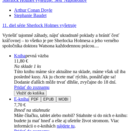
Sherlock Holmes vyšetruje: Šesť Napoleonov
Arthur Conan Doyle
Stephanie Baudet
11. diel série
Sherlock Holmes vyšetruje
Vyriešiť tajomné záhady, nájsť ukradnuté poklady a brániť česť
kráľovnej – to všetko je pre Sherlocka Holmesa a jeho verného
spoločníka doktora Watsona každodennou prácou....
Kniha
pevná väzba
11,80 €
Na sklade 1 ks
Túto knihu máme síce aktuálne na sklade, máme však už iba
posledné kusy. Ak ju chcete mať rýchlo, ponáhľajte sa!
Dodanie ďalších môže trvať dlhšie, zvyčajne do 18 dní.
Pridať do zoznamu
Vložiť do košíka
E-kniha
PDF
EPUB
MOBI
7,70 €
Ihneď na stiahnutie
Máte čítačku, tablet alebo mobil? Stiahnite si do nich e-knihu:
budete ju mať hneď a ešte aj ušetríte život stromom. Viac
informácii o e-knihách
nájdete tu
.