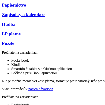
Papiernictvo
Zápisníky a kalendáre
Hudba
LP platne
Puzzle
Prečítate na zariadeniach:
Pocketbook
Kindle
Smartfón či tablet s príslušnou aplikáciou
Počítač s príslušnou aplikáciou
Nie je možné meniť veľkosť písma, formát je preto vhodný skôr pre 
Viac informácií v
našich návodoch
Prečítate na zariadeniach:
Pocketbook