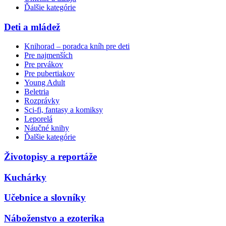
Ďalšie kategórie
Deti a mládež
Knihorad – poradca kníh pre deti
Pre najmenších
Pre prvákov
Pre pubertiakov
Young Adult
Beletria
Rozprávky
Sci-fi, fantasy a komiksy
Leporelá
Náučné knihy
Ďalšie kategórie
Životopisy a reportáže
Kuchárky
Učebnice a slovníky
Náboženstvo a ezoterika