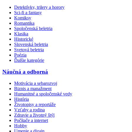
Detektívky, trilery a horory
Sci-fi a fantasy
Komiksy
Romantika
Spoločenská beletria
Klasika
Historické
Slovenská beletria
Svetová beletria
Poézia
Ďalšie kategórie
Náučná a odborná
Motivácia a sebarozvoj
Biznis a manažment
Humanitné a spoločenské vedy
História
Životopisy a reportáže
Vzťahy a rodina
Zdravie a životný štýl
Počítače a internet
Hobby
Umenie a dizajn