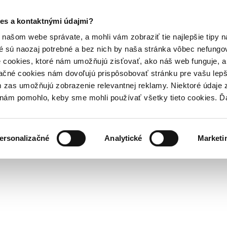
es a kontaktnými údajmi?
našom webe správate, a mohli vám zobraziť tie najlepšie tipy n
é sú naozaj potrebné a bez nich by naša stránka vôbec nefung
 cookies, ktoré nám umožňujú zisťovať, ako náš web funguje, a 
ačné cookies nám dovoľujú prispôsobovať stránku pre vašu lepši
zas umožňujú zobrazenie relevantnej reklamy. Niektoré údaje z
y nám pomohlo, keby sme mohli používať všetky tieto cookies. 
ersonalizačné
Analytické
Marketi