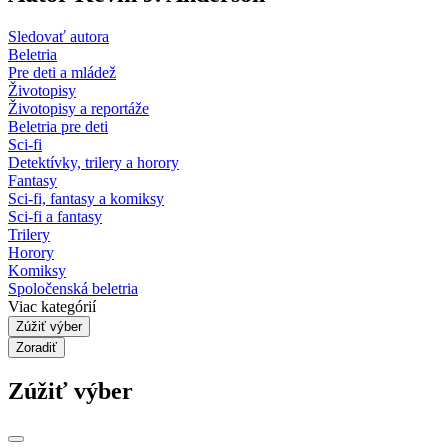
Sledovať autora
Beletria
Pre deti a mládež
Životopisy
Životopisy a reportáže
Beletria pre deti
Sci-fi
Detektívky, trilery a horory
Fantasy
Sci-fi, fantasy a komiksy
Sci-fi a fantasy
Trilery
Horory
Komiksy
Spoločenská beletria
Viac kategórií
Zúžiť výber
Zoradiť
Zúžiť výber