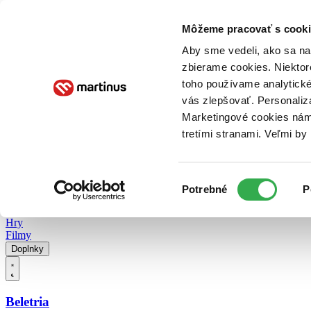
Doručenie
Kníhkupectvá
Knihovrátok
Poukážky
Knižný blog
Kontakt
Môžeme pracovať s cooki
Aby sme vedeli, ako sa na 
zbierame cookies. Niektor
E-knihy
Audioknihy
Hry
Filmy
Knihy
Doplnky
toho používame analytické
vás zlepšovať. Personaliz
Vyhľadávanie
Marketingové cookies nám 
tretími stranami. Veľmi b
Prihlásiť
Vyhľadávanie
Výber
Knihy
Potrebné
P
súhlasu
E-knihy
Audioknihy
Hry
Filmy
Doplnky
Beletria