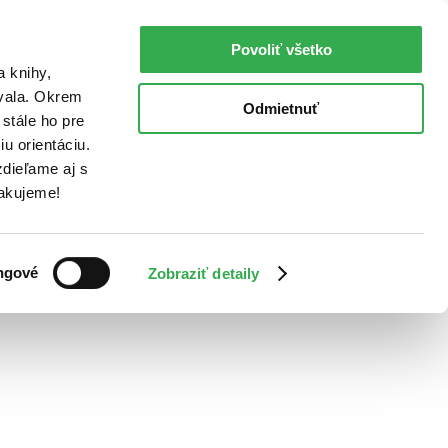
Povoliť všetko
a knihy,
ovala. Okrem
Odmietnuť
stále ho pre
u orientáciu.
dieľame aj s
Ďakujeme!
ngové
Zobraziť detaily