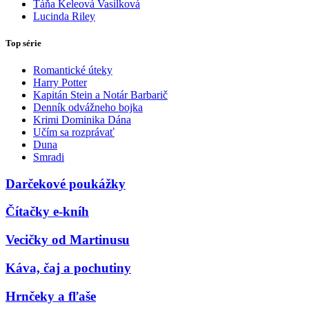
Táňa Keleová Vasilková
Lucinda Riley
Top série
Romantické úteky
Harry Potter
Kapitán Stein a Notár Barbarič
Denník odvážneho bojka
Krimi Dominika Dána
Učím sa rozprávať
Duna
Smradi
Darčekové poukážky
Čítačky e-kníh
Vecičky od Martinusu
Káva, čaj a pochutiny
Hrnčeky a fľaše