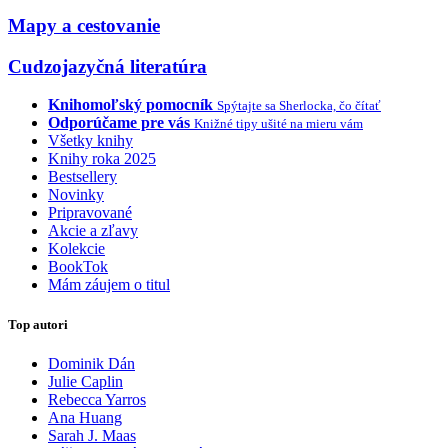
Mapy a cestovanie
Cudzojazyčná literatúra
Knihomoľský pomocník
Spýtajte sa Sherlocka, čo čítať
Odporúčame pre vás
Knižné tipy ušité na mieru vám
Všetky knihy
Knihy roka 2025
Bestsellery
Novinky
Pripravované
Akcie a zľavy
Kolekcie
BookTok
Mám záujem o titul
Top autori
Dominik Dán
Julie Caplin
Rebecca Yarros
Ana Huang
Sarah J. Maas