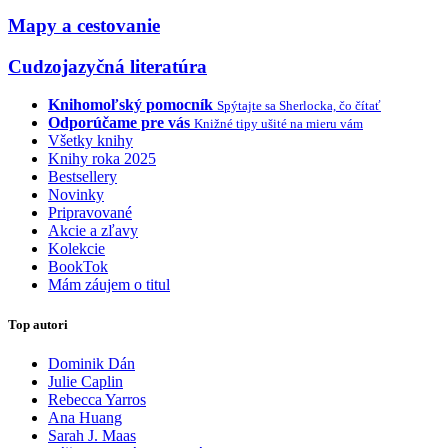
Mapy a cestovanie
Cudzojazyčná literatúra
Knihomoľský pomocník
Spýtajte sa Sherlocka, čo čítať
Odporúčame pre vás
Knižné tipy ušité na mieru vám
Všetky knihy
Knihy roka 2025
Bestsellery
Novinky
Pripravované
Akcie a zľavy
Kolekcie
BookTok
Mám záujem o titul
Top autori
Dominik Dán
Julie Caplin
Rebecca Yarros
Ana Huang
Sarah J. Maas