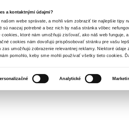
es a kontaktnými údajmi?
našom webe správate, a mohli vám zobraziť tie najlepšie tipy n
é sú naozaj potrebné a bez nich by naša stránka vôbec nefung
 cookies, ktoré nám umožňujú zisťovať, ako náš web funguje, a 
ačné cookies nám dovoľujú prispôsobovať stránku pre vašu lepši
zas umožňujú zobrazenie relevantnej reklamy. Niektoré údaje z
y nám pomohlo, keby sme mohli používať všetky tieto cookies. 
ersonalizačné
Analytické
Marketi