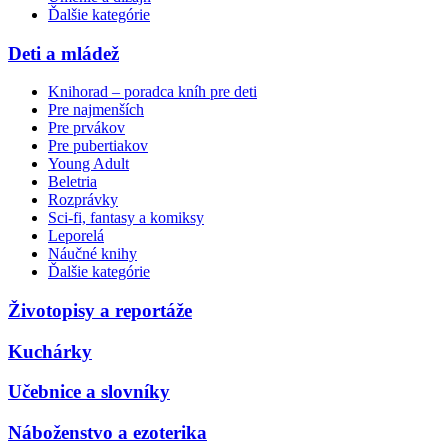
Ďalšie kategórie
Deti a mládež
Knihorad – poradca kníh pre deti
Pre najmenších
Pre prvákov
Pre pubertiakov
Young Adult
Beletria
Rozprávky
Sci-fi, fantasy a komiksy
Leporelá
Náučné knihy
Ďalšie kategórie
Životopisy a reportáže
Kuchárky
Učebnice a slovníky
Náboženstvo a ezoterika