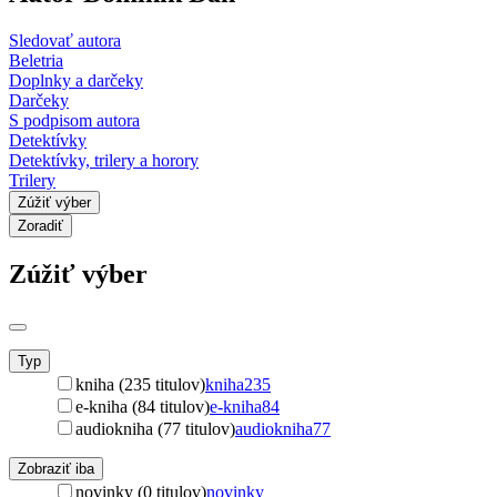
Sledovať autora
Beletria
Doplnky a darčeky
Darčeky
S podpisom autora
Detektívky
Detektívky, trilery a horory
Trilery
Zúžiť výber
Zoradiť
Zúžiť výber
Typ
kniha (235 titulov)
kniha
235
e-kniha (84 titulov)
e-kniha
84
audiokniha (77 titulov)
audiokniha
77
Zobraziť iba
novinky (0 titulov)
novinky