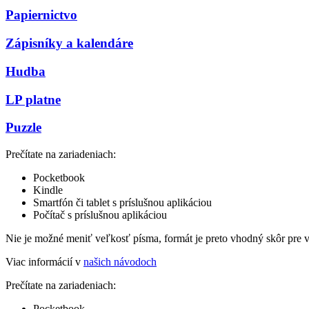
Papiernictvo
Zápisníky a kalendáre
Hudba
LP platne
Puzzle
Prečítate na zariadeniach:
Pocketbook
Kindle
Smartfón či tablet s príslušnou aplikáciou
Počítač s príslušnou aplikáciou
Nie je možné meniť veľkosť písma, formát je preto vhodný skôr pre 
Viac informácií v
našich návodoch
Prečítate na zariadeniach:
Pocketbook