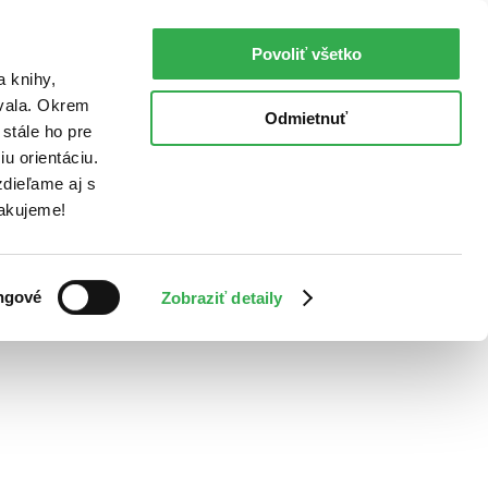
Povoliť všetko
a knihy,
ovala. Okrem
Odmietnuť
stále ho pre
u orientáciu.
dieľame aj s
Ďakujeme!
ngové
Zobraziť detaily