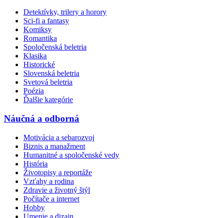
Detektívky, trilery a horory
Sci-fi a fantasy
Komiksy
Romantika
Spoločenská beletria
Klasika
Historické
Slovenská beletria
Svetová beletria
Poézia
Ďalšie kategórie
Náučná a odborná
Motivácia a sebarozvoj
Biznis a manažment
Humanitné a spoločenské vedy
História
Životopisy a reportáže
Vzťahy a rodina
Zdravie a životný štýl
Počítače a internet
Hobby
Umenie a dizajn