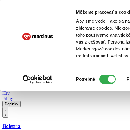
Doručenie
Kníhkupectvá
Knihovrátok
Poukážky
Knižný blog
Kontakt
Môžeme pracovať s cooki
Aby sme vedeli, ako sa na 
zbierame cookies. Niektor
E-knihy
Audioknihy
Hry
Filmy
Knihy
Doplnky
toho používame analytické
vás zlepšovať. Personaliz
Vyhľadávanie
Marketingové cookies nám 
tretími stranami. Veľmi b
Prihlásiť
Vyhľadávanie
Výber
Knihy
Potrebné
P
súhlasu
E-knihy
Audioknihy
Hry
Filmy
Doplnky
Beletria