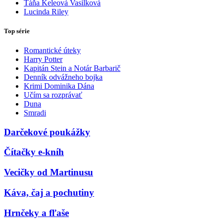
Táňa Keleová Vasilková
Lucinda Riley
Top série
Romantické úteky
Harry Potter
Kapitán Stein a Notár Barbarič
Denník odvážneho bojka
Krimi Dominika Dána
Učím sa rozprávať
Duna
Smradi
Darčekové poukážky
Čítačky e-kníh
Vecičky od Martinusu
Káva, čaj a pochutiny
Hrnčeky a fľaše