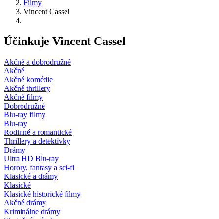
Filmy
Vincent Cassel
Účinkuje Vincent Cassel
Akčné a dobrodružné
Akčné
Akčné komédie
Akčné thrillery
Akčné filmy
Dobrodružné
Blu-ray filmy
Blu-ray
Rodinné a romantické
Thrillery a detektívky
Drámy
Ultra HD Blu-ray
Horory, fantasy a sci-fi
Klasické a drámy
Klasické
Klasické historické filmy
Akčné drámy
Kriminálne drámy