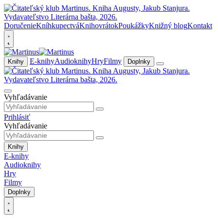
Doručenie
Kníhkupectvá
Knihovrátok
Poukážky
Knižný blog
Kontakt
E-knihy
Audioknihy
Hry
Filmy
Knihy
Doplnky
Vyhľadávanie
Prihlásiť
Vyhľadávanie
Knihy
E-knihy
Audioknihy
Hry
Filmy
Doplnky