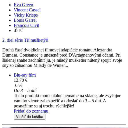
Eva Green
Vincent Cassel
Vicky Krieps
Louis Garrel
François Civil
ďalší
2. diel série
Tři mušketýři
Druhá časť dvojdielnej filmovej adaptácie románu Alexandra
Dumasa. Constance je unesená pred D'Artagnanovými očami. Pri
šialenej snahe zachrániť ju, je mladý mušketier nútený spojiť svoje
sily so záhadnou Milady de Winter...
Blu-ray film
13,70 €
-6 %
Do 3 – 5 dní
Tento produkt momentálne nemáme na sklade, ale zvyčajne
vám ho vieme zabezpečiť a odoslať do 3 – 5 dní. A
posnažíme sa aj trochu rýchlejšie!
Pridať do zoznamu
Vložiť do košíka