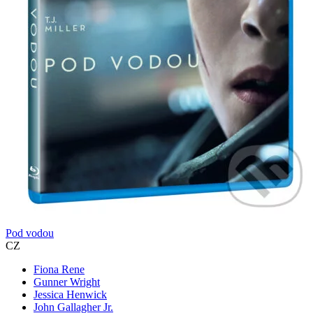
Pod vodou
CZ
Fiona Rene
Gunner Wright
Jessica Henwick
John Gallagher Jr.