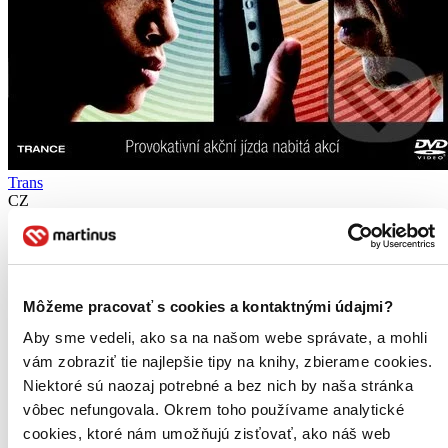
Trans
CZ
James McAvoy
Vincent Cassel
Rosario Dawson
Tuppence Middleton
Môžeme pracovať s cookies a kontaktnými údajmi?
Sam Creed
ďalší
Aby sme vedeli, ako sa na našom webe správate, a mohli
Držitel Ceny Akademie® režisér Danny Boyle* (Milionář z chatrče)
vám zobraziť tie najlepšie tipy na knihy, zbierame cookies.
uvádí “vzrušující filmový hlavolam” (New York Post)...
Niektoré sú naozaj potrebné a bez nich by naša stránka
vôbec nefungovala. Okrem toho používame analytické
DVD film
9,35 €
cookies, ktoré nám umožňujú zisťovať, ako náš web
Viac ako 30 dní