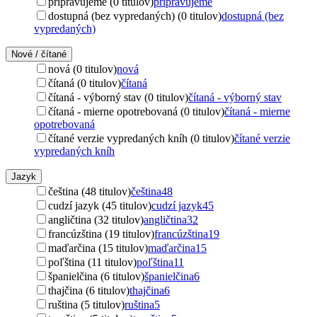
pripravujeme (0 titulov)
pripravujeme
dostupná (bez vypredaných) (0 titulov)
dostupná (bez
vypredaných)
Nové / čítané
nová (0 titulov)
nová
čítaná (0 titulov)
čítaná
čítaná - výborný stav (0 titulov)
čítaná - výborný stav
čítaná - mierne opotrebovaná (0 titulov)
čítaná - mierne
opotrebovaná
čítané verzie vypredaných kníh (0 titulov)
čítané verzie
vypredaných kníh
Jazyk
čeština (48 titulov)
čeština
48
cudzí jazyk (45 titulov)
cudzí jazyk
45
angličtina (32 titulov)
angličtina
32
francúzština (19 titulov)
francúzština
19
maďarčina (15 titulov)
maďarčina
15
poľština (11 titulov)
poľština
11
španielčina (6 titulov)
španielčina
6
thajčina (6 titulov)
thajčina
6
ruština (5 titulov)
ruština
5