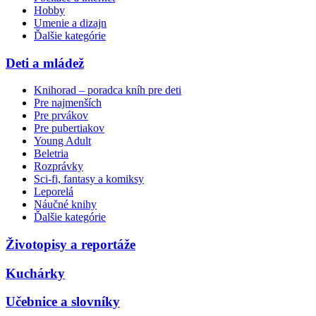
Hobby
Umenie a dizajn
Ďalšie kategórie
Deti a mládež
Knihorad – poradca kníh pre deti
Pre najmenších
Pre prvákov
Pre pubertiakov
Young Adult
Beletria
Rozprávky
Sci-fi, fantasy a komiksy
Leporelá
Náučné knihy
Ďalšie kategórie
Životopisy a reportáže
Kuchárky
Učebnice a slovníky