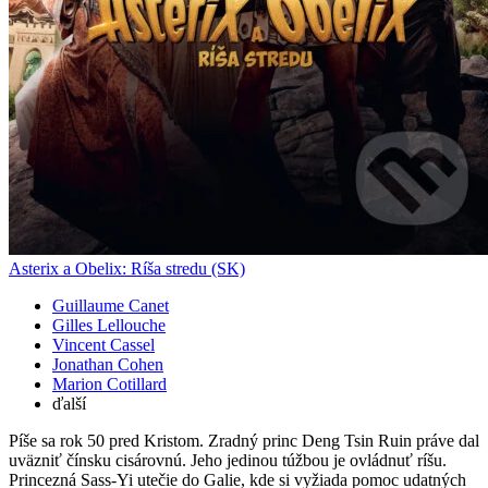
Asterix a Obelix: Ríša stredu (SK)
Guillaume Canet
Gilles Lellouche
Vincent Cassel
Jonathan Cohen
Marion Cotillard
ďalší
Píše sa rok 50 pred Kristom. Zradný princ Deng Tsin Ruin práve dal
uväzniť čínsku cisárovnú. Jeho jedinou túžbou je ovládnuť ríšu.
Princezná Sass-Yi utečie do Galie, kde si vyžiada pomoc udatných