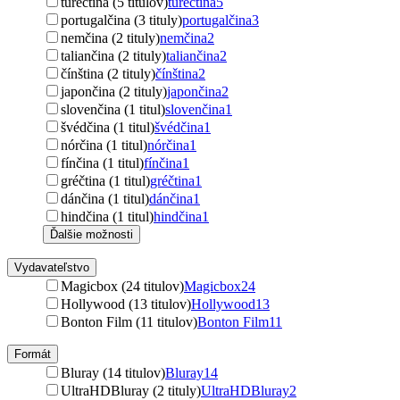
turečtina (5 titulov)
turečtina
5
portugalčina (3 tituly)
portugalčina
3
nemčina (2 tituly)
nemčina
2
taliančina (2 tituly)
taliančina
2
čínština (2 tituly)
čínština
2
japončina (2 tituly)
japončina
2
slovenčina (1 titul)
slovenčina
1
švédčina (1 titul)
švédčina
1
nórčina (1 titul)
nórčina
1
fínčina (1 titul)
fínčina
1
gréčtina (1 titul)
gréčtina
1
dánčina (1 titul)
dánčina
1
hindčina (1 titul)
hindčina
1
Ďalšie možnosti
Vydavateľstvo
Magicbox (24 titulov)
Magicbox
24
Hollywood (13 titulov)
Hollywood
13
Bonton Film (11 titulov)
Bonton Film
11
Formát
Bluray (14 titulov)
Bluray
14
UltraHDBluray (2 tituly)
UltraHDBluray
2