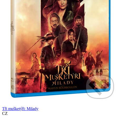
Tři mušketýři: Milady
CZ