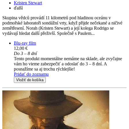
Kristen Stewart
ďalší
Skupina vědců provádí 11 kilometrů pod hladinou oceánu v
podmořské laboratoři sondážní vrty, když přijde nečekané a ničivé
zemětřesení. Norah (Kristen Stewart) a její kolega Rodrigo se
vydávají hledat další přeživší. Společně s Paulem...
Blu-ray film
12,00 €
Do 3 – 8 dní
Tento produkt momentálne nemáme na sklade, ale zvyčajne
vám ho vieme zabezpečiť a odoslať do 3 – 8 dní. A
posnažíme sa aj trochu rýchlejšie!
Pridať do zoznamu
Vložiť do košíka