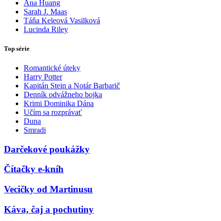
Ana Huang
Sarah J. Maas
Táňa Keleová Vasilková
Lucinda Riley
Top série
Romantické úteky
Harry Potter
Kapitán Stein a Notár Barbarič
Denník odvážneho bojka
Krimi Dominika Dána
Učím sa rozprávať
Duna
Smradi
Darčekové poukážky
Čítačky e-kníh
Vecičky od Martinusu
Káva, čaj a pochutiny