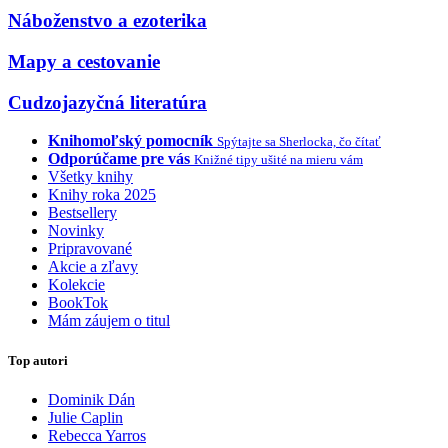
Náboženstvo a ezoterika
Mapy a cestovanie
Cudzojazyčná literatúra
Knihomoľský pomocník
Spýtajte sa Sherlocka, čo čítať
Odporúčame pre vás
Knižné tipy ušité na mieru vám
Všetky knihy
Knihy roka 2025
Bestsellery
Novinky
Pripravované
Akcie a zľavy
Kolekcie
BookTok
Mám záujem o titul
Top autori
Dominik Dán
Julie Caplin
Rebecca Yarros