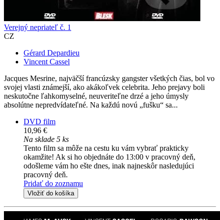
Verejný nepriateľ č. 1
CZ
Gérard Depardieu
Vincent Cassel
Jacques Mesrine, najväčší francúzsky gangster všetkých čias, bol vo
svojej vlasti známejší, ako akákoľvek celebrita. Jeho prejavy boli
neskutočne ľahkomyselné, neuveriteľne drzé a jeho úmysly
absolútne nepredvídateľné. Na každú novú „fušku“ sa...
DVD film
10,96 €
Na sklade 5 ks
Tento film sa môže na cestu ku vám vybrať prakticky
okamžite! Ak si ho objednáte do 13:00 v pracovný deň,
odošleme vám ho ešte dnes, inak najneskôr nasledujúci
pracovný deň.
Pridať do zoznamu
Vložiť do košíka