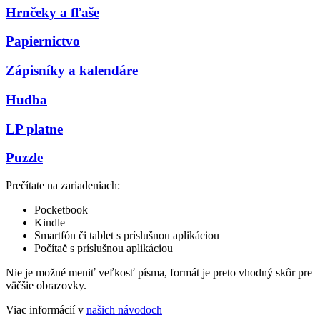
Hrnčeky a fľaše
Papiernictvo
Zápisníky a kalendáre
Hudba
LP platne
Puzzle
Prečítate na zariadeniach:
Pocketbook
Kindle
Smartfón či tablet s príslušnou aplikáciou
Počítač s príslušnou aplikáciou
Nie je možné meniť veľkosť písma, formát je preto vhodný skôr pre
väčšie obrazovky.
Viac informácií v
našich návodoch