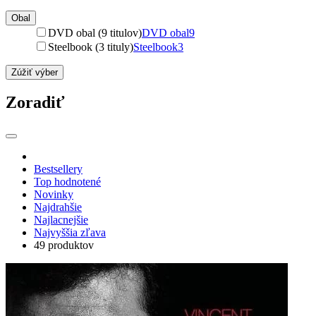
Obal
DVD obal (9 titulov)
DVD obal
9
Steelbook (3 tituly)
Steelbook
3
Zúžiť výber
Zoradiť
Bestsellery
Top hodnotené
Novinky
Najdrahšie
Najlacnejšie
Najvyššia zľava
49 produktov