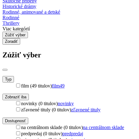
Skutočné príbehy
Historické drámy
Rodinné, animované a detské
Rodinné
Thrillery
Viac kategórií
Zúžiť výber
Zoradiť
Zúžiť výber
Typ
film (49 titulov)
film
49
Zobraziť iba
novinky (0 titulov)
novinky
zľavnené tituly (0 titulov)
zľavnené tituly
Dostupnosť
na centrálnom sklade (0 titulov)
na centrálnom sklade
predpredaj (0 titulov)
predpredaj