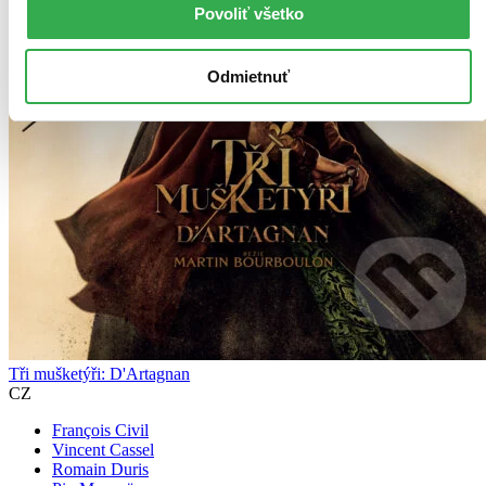
Povoliť všetko
Odmietnuť
Tři mušketýři: D'Artagnan
CZ
François Civil
Vincent Cassel
Romain Duris