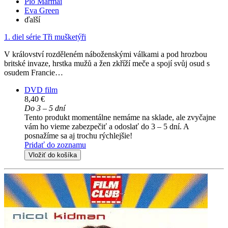
Pio Marmaï
Eva Green
ďalší
1. diel série
Tři mušketýři
V království rozděleném náboženskými válkami a pod hrozbou
britské invaze, hrstka mužů a žen zkříží meče a spojí svůj osud s
osudem Francie…
DVD film
8,40 €
Do 3 – 5 dní
Tento produkt momentálne nemáme na sklade, ale zvyčajne
vám ho vieme zabezpečiť a odoslať do 3 – 5 dní. A
posnažíme sa aj trochu rýchlejšie!
Pridať do zoznamu
Vložiť do košíka