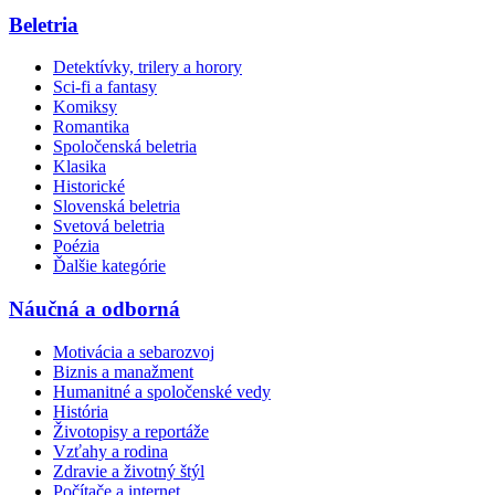
Beletria
Detektívky, trilery a horory
Sci-fi a fantasy
Komiksy
Romantika
Spoločenská beletria
Klasika
Historické
Slovenská beletria
Svetová beletria
Poézia
Ďalšie kategórie
Náučná a odborná
Motivácia a sebarozvoj
Biznis a manažment
Humanitné a spoločenské vedy
História
Životopisy a reportáže
Vzťahy a rodina
Zdravie a životný štýl
Počítače a internet