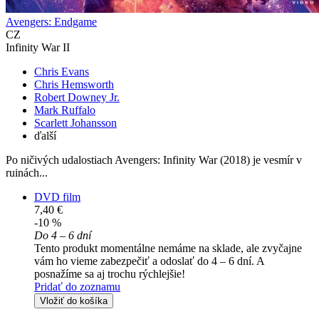
Avengers: Endgame
CZ
Infinity War II
Chris Evans
Chris Hemsworth
Robert Downey Jr.
Mark Ruffalo
Scarlett Johansson
ďalší
Po ničivých udalostiach Avengers: Infinity War (2018) je vesmír v
ruinách...
DVD film
7,40 €
-10 %
Do 4 – 6 dní
Tento produkt momentálne nemáme na sklade, ale zvyčajne
vám ho vieme zabezpečiť a odoslať do 4 – 6 dní. A
posnažíme sa aj trochu rýchlejšie!
Pridať do zoznamu
Vložiť do košíka