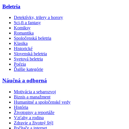
Beletria
Detektívky, trilery a horory
Sci-fi a fantasy
Komiksy
Romantika
Spoločenská beletria
Klasika
Historické
Slovenská beletria
Svetová beletria
Poézia
Ďalšie kategórie
Náučná a odborná
Motivácia a sebarozvoj
Biznis a manažment
Humanitné a spoločenské vedy
História
Životopisy a reportáže
Vzťahy a rodina
Zdravie a životný štýl
Počítače a internet