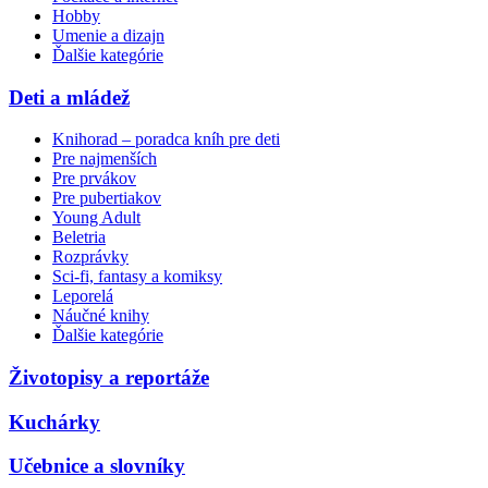
Hobby
Umenie a dizajn
Ďalšie kategórie
Deti a mládež
Knihorad – poradca kníh pre deti
Pre najmenších
Pre prvákov
Pre pubertiakov
Young Adult
Beletria
Rozprávky
Sci-fi, fantasy a komiksy
Leporelá
Náučné knihy
Ďalšie kategórie
Životopisy a reportáže
Kuchárky
Učebnice a slovníky