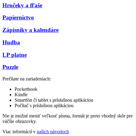
Hrnčeky a fľaše
Papiernictvo
Zápisníky a kalendáre
Hudba
LP platne
Puzzle
Prečítate na zariadeniach:
Pocketbook
Kindle
Smartfón či tablet s príslušnou aplikáciou
Počítač s príslušnou aplikáciou
Nie je možné meniť veľkosť písma, formát je preto vhodný skôr pre
väčšie obrazovky.
Viac informácií v
našich návodoch