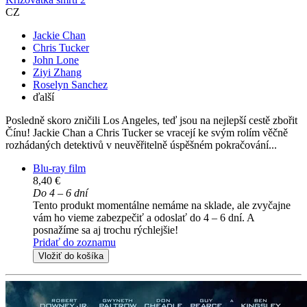
CZ
Jackie Chan
Chris Tucker
John Lone
Ziyi Zhang
Roselyn Sanchez
ďalší
Posledně skoro zničili Los Angeles, teď jsou na nejlepší cestě zbořit
Čínu! Jackie Chan a Chris Tucker se vracejí ke svým rolím věčně
rozhádaných detektivů v neuvěřitelně úspěšném pokračování...
Blu-ray film
8,40 €
Do 4 – 6 dní
Tento produkt momentálne nemáme na sklade, ale zvyčajne
vám ho vieme zabezpečiť a odoslať do 4 – 6 dní. A
posnažíme sa aj trochu rýchlejšie!
Pridať do zoznamu
Vložiť do košíka