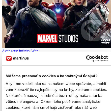
Avengers: Infinity War
CZ
Marvel 10 let
Josh Brolin
Robert Downey Jr.
Môžeme pracovať s cookies a kontaktnými údajmi?
Chris Hemsworth
Mark Ruffalo
Aby sme vedeli, ako sa na našom webe správate, a mohli
Chris Evans
vám zobraziť tie najlepšie tipy na knihy, zbierame cookies.
ďalší
Niektoré sú naozaj potrebné a bez nich by naša stránka
Snímek Avengers: Infinity War završuje neuvěřitelnou desetiletou
vôbec nefungovala. Okrem toho používame analytické
cestu filmovým světem studia Marvel a přináší na stříbrná plátna
cookies, ktoré nám umožňujú zisťovať, ako náš web
nejsmrtonosnější a nejultimátnější válku všech dob...