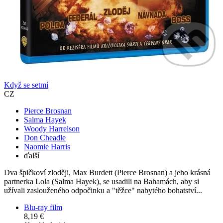
Když se setmí
CZ
Pierce Brosnan
Salma Hayek
Woody Harrelson
Don Cheadle
Naomie Harris
ďalší
Dva špičkoví zloději, Max Burdett (Pierce Brosnan) a jeho krásná
partnerka Lola (Salma Hayek), se usadili na Bahamách, aby si
užívali zaslouženého odpočinku a "těžce" nabytého bohatství...
Blu-ray film
8,19 €