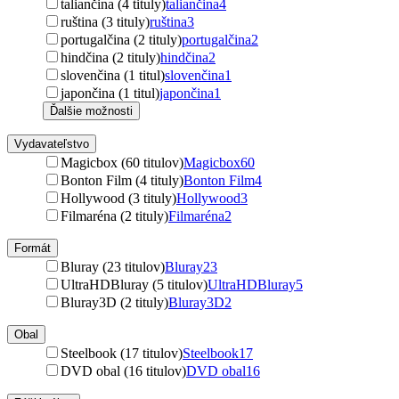
taliančina (4 tituly)
taliančina
4
ruština (3 tituly)
ruština
3
portugalčina (2 tituly)
portugalčina
2
hindčina (2 tituly)
hindčina
2
slovenčina (1 titul)
slovenčina
1
japončina (1 titul)
japončina
1
Ďalšie možnosti
Vydavateľstvo
Magicbox (60 titulov)
Magicbox
60
Bonton Film (4 tituly)
Bonton Film
4
Hollywood (3 tituly)
Hollywood
3
Filmaréna (2 tituly)
Filmaréna
2
Formát
Bluray (23 titulov)
Bluray
23
UltraHDBluray (5 titulov)
UltraHDBluray
5
Bluray3D (2 tituly)
Bluray3D
2
Obal
Steelbook (17 titulov)
Steelbook
17
DVD obal (16 titulov)
DVD obal
16