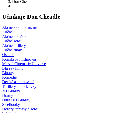
Don Cheadle
Účinkuje Don Cheadle
Akčné a dobrodružné
Akčné
Akčné komédie
Akčné sci-fi
Akčné thrillery
Akčné filmy
Ostatné
Komiksoví hrdinovia
Marvel Cinematic Universe
Blu-ray filmy
Blu-ray
Komédie
Detské a animované
Thrillery a detektívky
3D Blu-ray
Drámy
Ultra HD Blu-ray
Steelbooky
Horory, fantasy a sci-fi