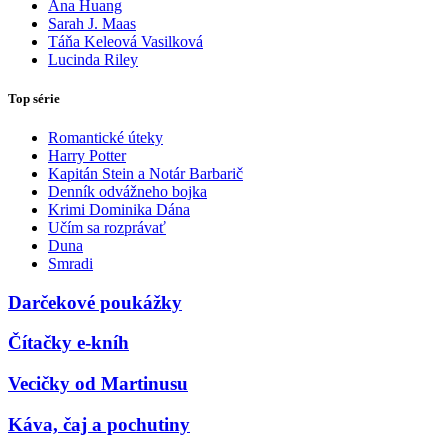
Ana Huang
Sarah J. Maas
Táňa Keleová Vasilková
Lucinda Riley
Top série
Romantické úteky
Harry Potter
Kapitán Stein a Notár Barbarič
Denník odvážneho bojka
Krimi Dominika Dána
Učím sa rozprávať
Duna
Smradi
Darčekové poukážky
Čítačky e-kníh
Vecičky od Martinusu
Káva, čaj a pochutiny