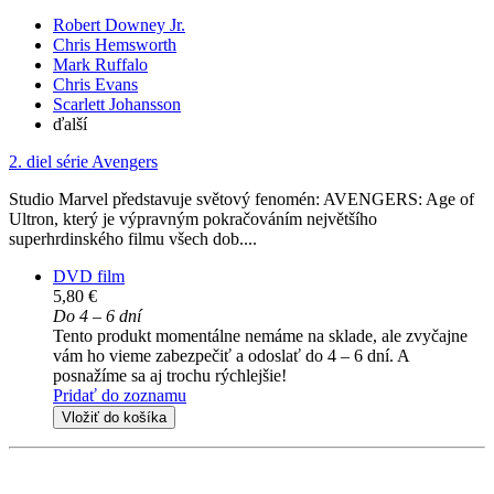
Robert Downey Jr.
Chris Hemsworth
Mark Ruffalo
Chris Evans
Scarlett Johansson
ďalší
2. diel série
Avengers
Studio Marvel představuje světový fenomén: AVENGERS: Age of
Ultron, který je výpravným pokračováním největšího
superhrdinského filmu všech dob....
DVD film
5,80 €
Do 4 – 6 dní
Tento produkt momentálne nemáme na sklade, ale zvyčajne
vám ho vieme zabezpečiť a odoslať do 4 – 6 dní. A
posnažíme sa aj trochu rýchlejšie!
Pridať do zoznamu
Vložiť do košíka