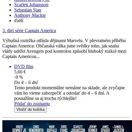
Scarlett Johansson
Sebastian Stan
Anthony Mackie
ďalší
3. diel série
Captain America
Výbušná roztržka otřásla dějinami Marvelu. V převratném příběhu
Captain America: Občanská válka jsme svědky toho, jak snaha
vlády udržet Avengers pod kontrolou způsobí hluboký rozkol mezi
Captain Americou...
DVD film
5,60 €
-9 %
Do 4 – 6 dní
Tento produkt momentálne nemáme na sklade, ale zvyčajne
vám ho vieme zabezpečiť a odoslať do 4 – 6 dní. A
posnažíme sa aj trochu rýchlejšie!
Pridať do zoznamu
Vložiť do košíka