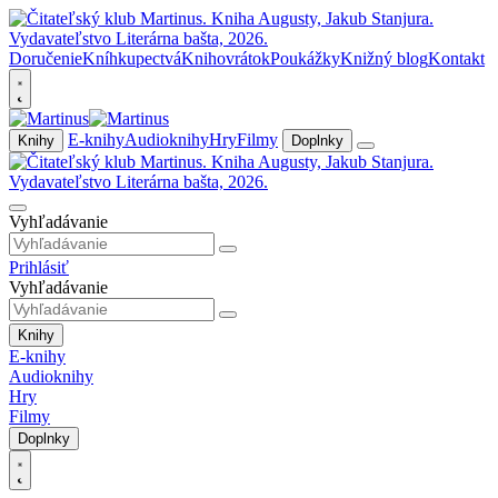
Doručenie
Kníhkupectvá
Knihovrátok
Poukážky
Knižný blog
Kontakt
E-knihy
Audioknihy
Hry
Filmy
Knihy
Doplnky
Vyhľadávanie
Prihlásiť
Vyhľadávanie
Knihy
E-knihy
Audioknihy
Hry
Filmy
Doplnky