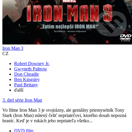
Iron Man 3
CZ
Robert Downey Jr.
Gwyneth Paltrow
Don Cheadle
Ben Kingsley
Paul Bettany
ďalší
3. diel série
Iron Man
Vo filme Iron Man 3 je svojrázny, ale geniálny priemyselník Tony
Stark (Iron Man) nútený čeliť nepriateľovi, ktorého dosah nepozná
hraníc. Keď je v rukách jeho nepriateľa všetko...
DVD film