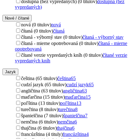
dostupná (bez vypredaných) (0 titulov)
dostupná (bez
vypredaných)
Nové / čítané
nová (0 titulov)
nová
čítaná (0 titulov)
čítaná
čítaná - výborný stav (0 titulov)
čítaná - výborný stav
čítaná - mierne opotrebovaná (0 titulov)
čítaná - mierne
opotrebovaná
čítané verzie vypredaných kníh (0 titulov)
čítané verzie
vypredaných kníh
Jazyk
čeština (65 titulov)
čeština
65
cudzí jazyk (65 titulov)
cudzí jazyk
65
angličtina (63 titulov)
angličtina
63
maďarčina (15 titulov)
maďarčina
15
poľština (13 titulov)
poľština
13
turečtina (8 titulov)
turečtina
8
španielčina (7 titulov)
španielčina
7
nemčina (6 titulov)
nemčina
6
thajčina (6 titulov)
thajčina
6
francúzština (4 tituly)
francúzština
4