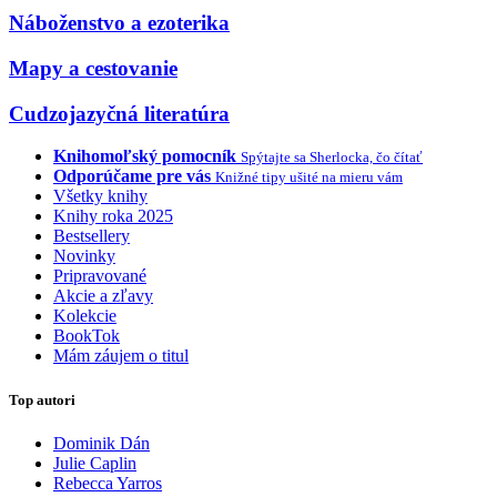
Náboženstvo a ezoterika
Mapy a cestovanie
Cudzojazyčná literatúra
Knihomoľský pomocník
Spýtajte sa Sherlocka, čo čítať
Odporúčame pre vás
Knižné tipy ušité na mieru vám
Všetky knihy
Knihy roka 2025
Bestsellery
Novinky
Pripravované
Akcie a zľavy
Kolekcie
BookTok
Mám záujem o titul
Top autori
Dominik Dán
Julie Caplin
Rebecca Yarros