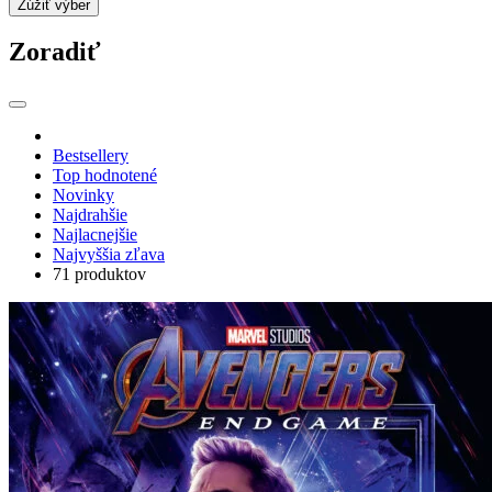
Zúžiť výber
Zoradiť
Bestsellery
Top hodnotené
Novinky
Najdrahšie
Najlacnejšie
Najvyššia zľava
71 produktov