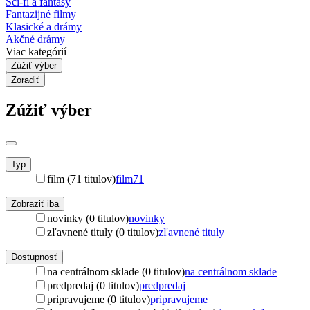
Sci-fi a fantasy
Fantazijné filmy
Klasické a drámy
Akčné drámy
Viac kategórií
Zúžiť výber
Zoradiť
Zúžiť výber
Typ
film (71 titulov)
film
71
Zobraziť iba
novinky (0 titulov)
novinky
zľavnené tituly (0 titulov)
zľavnené tituly
Dostupnosť
na centrálnom sklade (0 titulov)
na centrálnom sklade
predpredaj (0 titulov)
predpredaj
pripravujeme (0 titulov)
pripravujeme