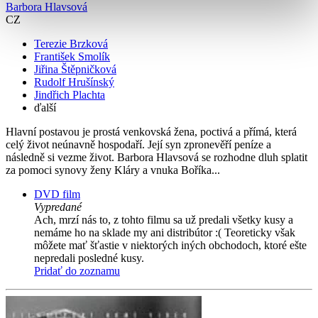
Barbora Hlavsová
CZ
Terezie Brzková
František Smolík
Jiřina Štěpničková
Rudolf Hrušínský
Jindřich Plachta
ďalší
Hlavní postavou je prostá venkovská žena, poctivá a přímá, která
celý život neúnavně hospodaří. Její syn zpronevěří peníze a
následně si vezme život. Barbora Hlavsová se rozhodne dluh splatit
za pomoci synovy ženy Kláry a vnuka Boříka...
DVD film
Vypredané
Ach, mrzí nás to, z tohto filmu sa už predali všetky kusy a
nemáme ho na sklade my ani distribútor :( Teoreticky však
môžete mať šťastie v niektorých iných obchodoch, ktoré ešte
nepredali posledné kusy.
Pridať do zoznamu