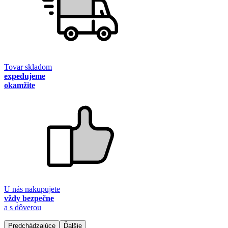
Tovar skladom
expedujeme
okamžite
U nás nakupujete
vždy bezpečne
a s dôverou
Predchádzajúce
Ďalšie