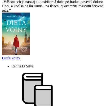
Váš smiech je naozaj ako nádherná dúha po búrke, povedal doktor
Goel, a keď sa na ňu usmial, na lícach jej okamžite rozkvitli červené
ruže.
Dieťa vojny
Renita D´Silva