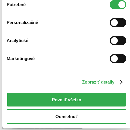
Pridať do zoznamu
keby sme mohli používať všetky tieto cookies. Ďakujeme!
Potrebné
súhlasu
Personalizačné
Analytické
Marketingové
Zobraziť detaily
Povoliť všetko
Odmietnuť