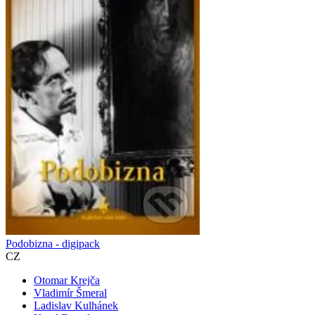
Podobizna - digipack
CZ
Otomar Krejča
Vladimír Šmeral
Ladislav Kulhánek