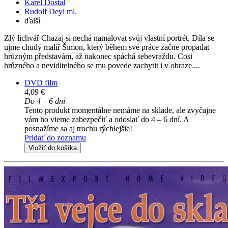
Karel Dostal
Rudolf Deyl ml.
ďalší
Zlý lichvář Chazaj si nechá namalovat svůj vlastní portrét. Díla se
ujme chudý malíř Šimon, který během své práce začne propadat
hrůzným představám, až nakonec spáchá sebevraždu. Cosi
hrůzného a neviditelného se mu povede zachytit i v obraze....
DVD film
4,09 €
Do 4 – 6 dní
Tento produkt momentálne nemáme na sklade, ale zvyčajne
vám ho vieme zabezpečiť a odoslať do 4 – 6 dní. A
posnažíme sa aj trochu rýchlejšie!
Pridať do zoznamu
Vložiť do košíka