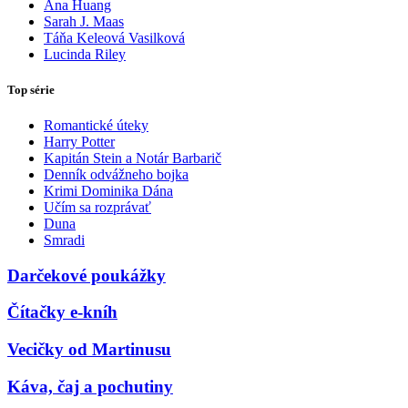
Ana Huang
Sarah J. Maas
Táňa Keleová Vasilková
Lucinda Riley
Top série
Romantické úteky
Harry Potter
Kapitán Stein a Notár Barbarič
Denník odvážneho bojka
Krimi Dominika Dána
Učím sa rozprávať
Duna
Smradi
Darčekové poukážky
Čítačky e-kníh
Vecičky od Martinusu
Káva, čaj a pochutiny