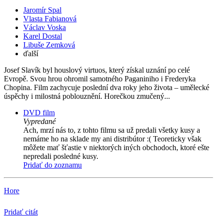
Jaromír Spal
Vlasta Fabianová
Václav Voska
Karel Dostal
Libuše Zemková
ďalší
Josef Slavík byl houslový virtuos, který získal uznání po celé
Evropě. Svou hrou ohromil samotného Paganiniho i Frederyka
Chopina. Film zachycuje poslední dva roky jeho života – umělecké
úspěchy i milostná poblouznění. Horečkou zmučený...
DVD film
Vypredané
Ach, mrzí nás to, z tohto filmu sa už predali všetky kusy a
nemáme ho na sklade my ani distribútor :( Teoreticky však
môžete mať šťastie v niektorých iných obchodoch, ktoré ešte
nepredali posledné kusy.
Pridať do zoznamu
Hore
Pridať citát