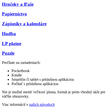
Hrnčeky a fľaše
Papiernictvo
Zápisníky a kalendáre
Hudba
LP platne
Puzzle
Prečítate na zariadeniach:
Pocketbook
Kindle
Smartfón či tablet s príslušnou aplikáciou
Počítač s príslušnou aplikáciou
Nie je možné meniť veľkosť písma, formát je preto vhodný skôr pre
väčšie obrazovky.
Viac informácií v
našich návodoch