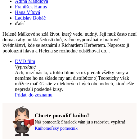
Adina Mandlová
František Hanus
Hana Vítová
Ladislav Boháč
ďalší
Heleně Málkové se zdá život, který vede, nudný. Její muž často není
doma a aby unikla šedosti dnů, začne vypomáhat v bratrově
květinářství, kde se seznámí s Richardem Herbertem. Naprosto ji
poblouzní hlavu a Helena se rozhodne odstěhovat do...
DVD film
Vypredané
Ach, mrzí nás to, z tohto filmu sa už predali všetky kusy a
nemáme ho na sklade my ani distribútor :( Teoreticky však
môžete mať šťastie v niektorých iných obchodoch, ktoré ešte
nepredali posledné kusy.
Pridať do zoznamu
Chcete poradiť knihu?
Náš pomocník Sherlock vám ju s radosťou vypátra!
Knihomoľský pomocník