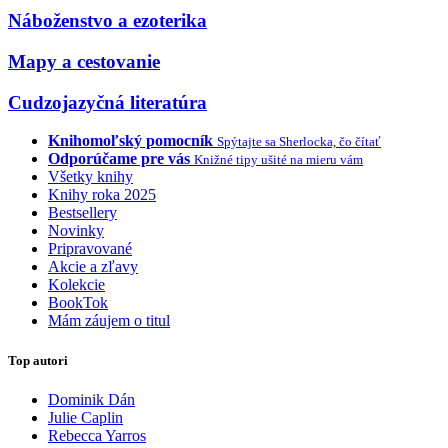
Náboženstvo a ezoterika
Mapy a cestovanie
Cudzojazyčná literatúra
Knihomoľský pomocník
Spýtajte sa Sherlocka, čo čítať
Odporúčame pre vás
Knižné tipy ušité na mieru vám
Všetky knihy
Knihy roka 2025
Bestsellery
Novinky
Pripravované
Akcie a zľavy
Kolekcie
BookTok
Mám záujem o titul
Top autori
Dominik Dán
Julie Caplin
Rebecca Yarros