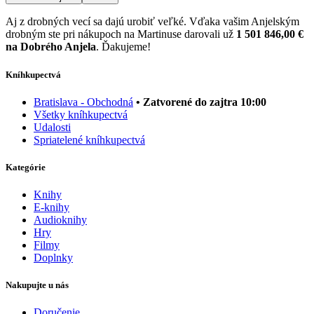
Aj z drobných vecí sa dajú urobiť veľké. Vďaka vašim Anjelským
drobným ste pri nákupoch na Martinuse darovali už
1 501 846,00 €
na Dobrého Anjela
. Ďakujeme!
Kníhkupectvá
Bratislava - Obchodná
• Zatvorené do zajtra 10:00
Všetky kníhkupectvá
Udalosti
Spriatelené kníhkupectvá
Kategórie
Knihy
E-knihy
Audioknihy
Hry
Filmy
Doplnky
Nakupujte u nás
Doručenie