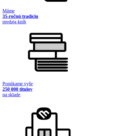
Máme
35-ročnú tradíciu
predaja kníh
Ponúkame vyše
250 000 titulov
na sklade