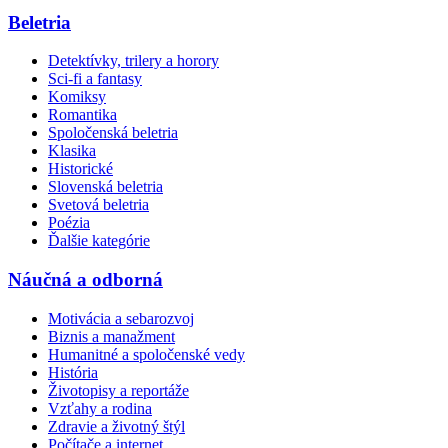
Beletria
Detektívky, trilery a horory
Sci-fi a fantasy
Komiksy
Romantika
Spoločenská beletria
Klasika
Historické
Slovenská beletria
Svetová beletria
Poézia
Ďalšie kategórie
Náučná a odborná
Motivácia a sebarozvoj
Biznis a manažment
Humanitné a spoločenské vedy
História
Životopisy a reportáže
Vzťahy a rodina
Zdravie a životný štýl
Počítače a internet