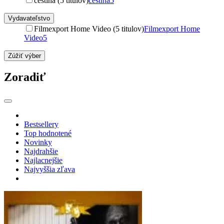
čeština (5 titulov)
čeština
5
Vydavateľstvo
Filmexport Home Video (5 titulov)
Filmexport Home
Video
5
Zúžiť výber
Zoradiť
Bestsellery
Top hodnotené
Novinky
Najdrahšie
Najlacnejšie
Najvyššia zľava