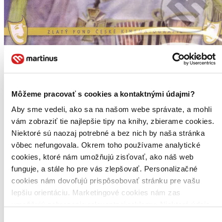
Tři vejce do skla
CZ
Vlasta Burian
Rudolf Kadlec
Môžeme pracovať s cookies a kontaktnými údajmi?
Karel Dostal
Helena Bušová
Aby sme vedeli, ako sa na našom webe správate, a mohli
Antonín Novotný
vám zobraziť tie najlepšie tipy na knihy, zbierame cookies.
ďalší
Niektoré sú naozaj potrebné a bez nich by naša stránka
Detektivu Vincenci Babočkovi je přidělována jen podřadná práce.
vôbec nefungovala. Okrem toho používame analytické
On sám však touží být slavným jako Nick Carter nebo Sherlock
Holmes. Jednoho dne se však na něj usměje štěstí...
cookies, ktoré nám umožňujú zisťovať, ako náš web
funguje, a stále ho pre vás zlepšovať. Personalizačné
DVD film
cookies nám dovoľujú prispôsobovať stránku pre vašu
Vypredané
Ach, mrzí nás to, z tohto filmu sa už predali všetky kusy a
lepšiu orientáciu. Marketingové cookies nám zas
nemáme ho na sklade my ani distribútor :( Teoreticky však
umožňujú zobrazenie relevantnej reklamy. Niektoré údaje
môžete mať šťastie v niektorých iných obchodoch, ktoré ešte
zdieľame aj s tretími stranami. Veľmi by nám pomohlo,
nepredali posledné kusy.
Výber