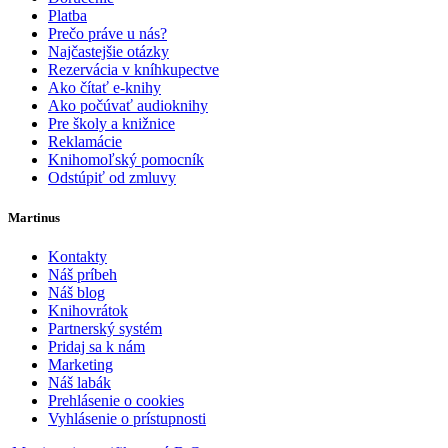
Platba
Prečo práve u nás?
Najčastejšie otázky
Rezervácia v kníhkupectve
Ako čítať e-knihy
Ako počúvať audioknihy
Pre školy a knižnice
Reklamácie
Knihomoľský pomocník
Odstúpiť od zmluvy
Martinus
Kontakty
Náš príbeh
Náš blog
Knihovrátok
Partnerský systém
Pridaj sa k nám
Marketing
Náš labák
Prehlásenie o cookies
Vyhlásenie o prístupnosti