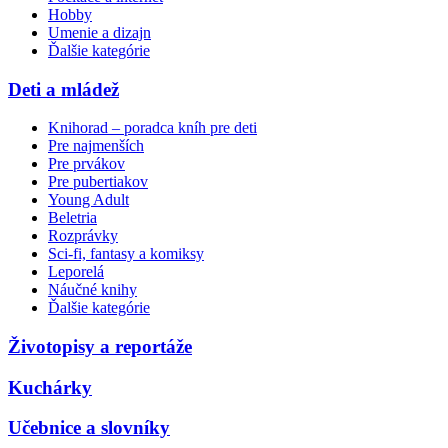
Hobby
Umenie a dizajn
Ďalšie kategórie
Deti a mládež
Knihorad – poradca kníh pre deti
Pre najmenších
Pre prvákov
Pre pubertiakov
Young Adult
Beletria
Rozprávky
Sci-fi, fantasy a komiksy
Leporelá
Náučné knihy
Ďalšie kategórie
Životopisy a reportáže
Kuchárky
Učebnice a slovníky