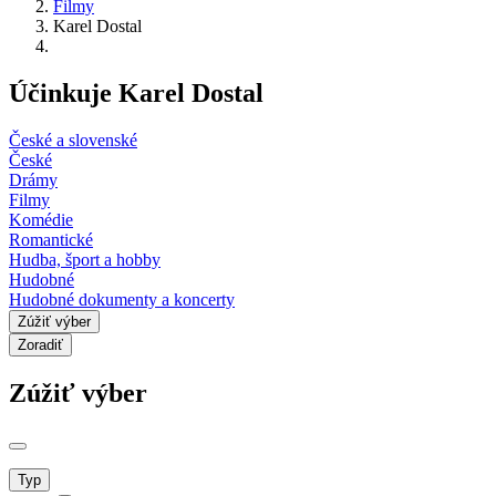
Filmy
Karel Dostal
Účinkuje Karel Dostal
České a slovenské
České
Drámy
Filmy
Komédie
Romantické
Hudba, šport a hobby
Hudobné
Hudobné dokumenty a koncerty
Zúžiť výber
Zoradiť
Zúžiť výber
Typ