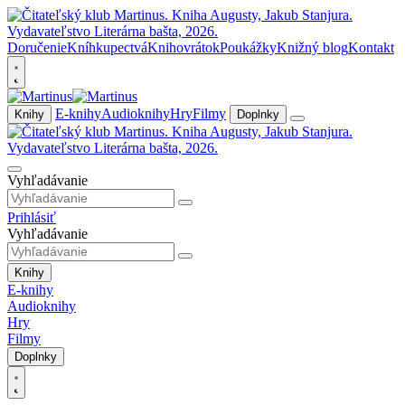
Doručenie
Kníhkupectvá
Knihovrátok
Poukážky
Knižný blog
Kontakt
E-knihy
Audioknihy
Hry
Filmy
Knihy
Doplnky
Vyhľadávanie
Prihlásiť
Vyhľadávanie
Knihy
E-knihy
Audioknihy
Hry
Filmy
Doplnky