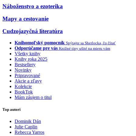
Náboženstvo a ezoterika
Mapy a cestovanie
Cudzojazyčná literatúra
Knihomoľský pomocník
Spýtajte sa Sherlocka, čo čítať
Odporúčame pre vás
Knižné tipy ušité na mieru vám
Všetky knihy
Knihy roka 2025
Bestsellery
Novinky
Pripravované
Akcie a zľavy
Kolekcie
BookTok
Mám záujem o titul
Top autori
Dominik Dán
Julie Caplin
Rebecca Yarros