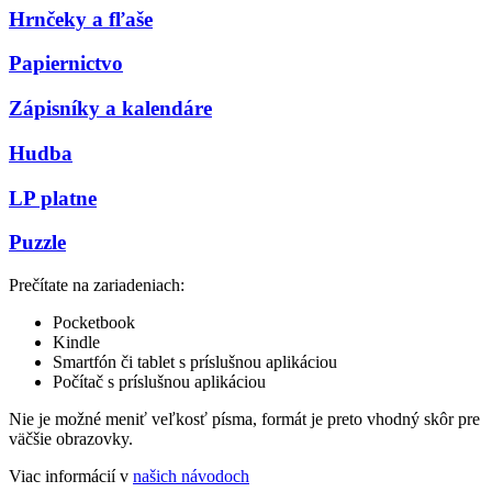
Hrnčeky a fľaše
Papiernictvo
Zápisníky a kalendáre
Hudba
LP platne
Puzzle
Prečítate na zariadeniach:
Pocketbook
Kindle
Smartfón či tablet s príslušnou aplikáciou
Počítač s príslušnou aplikáciou
Nie je možné meniť veľkosť písma, formát je preto vhodný skôr pre
väčšie obrazovky.
Viac informácií v
našich návodoch