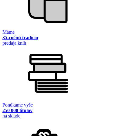
Máme
35-ročnú tradíciu
predaja kníh
Ponúkame vyše
250 000 titulov
na sklade