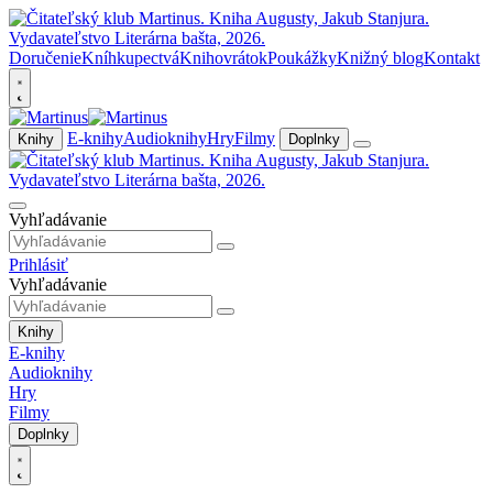
Doručenie
Kníhkupectvá
Knihovrátok
Poukážky
Knižný blog
Kontakt
E-knihy
Audioknihy
Hry
Filmy
Knihy
Doplnky
Vyhľadávanie
Prihlásiť
Vyhľadávanie
Knihy
E-knihy
Audioknihy
Hry
Filmy
Doplnky