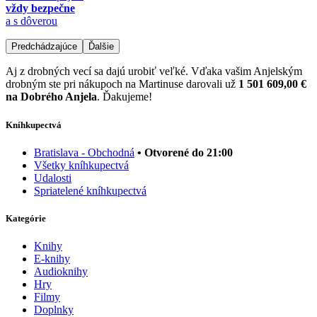
vždy bezpečne
a s dôverou
Predchádzajúce
Ďalšie
Aj z drobných vecí sa dajú urobiť veľké. Vďaka vašim Anjelským
drobným ste pri nákupoch na Martinuse darovali už
1 501 609,00 €
na Dobrého Anjela
. Ďakujeme!
Kníhkupectvá
Bratislava - Obchodná
• Otvorené do 21:00
Všetky kníhkupectvá
Udalosti
Spriatelené kníhkupectvá
Kategórie
Knihy
E-knihy
Audioknihy
Hry
Filmy
Doplnky