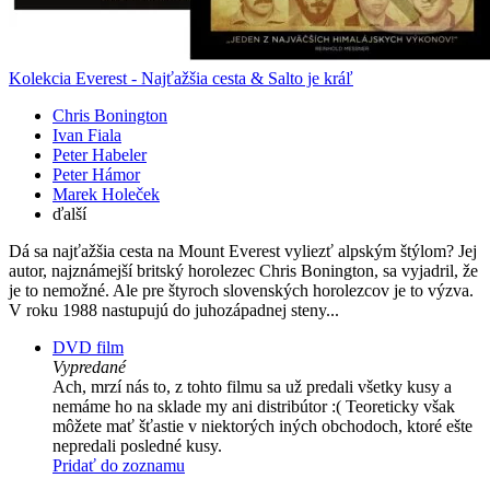
Kolekcia Everest - Najťažšia cesta & Salto je kráľ
Chris Bonington
Ivan Fiala
Peter Habeler
Peter Hámor
Marek Holeček
ďalší
Dá sa najťažšia cesta na Mount Everest vyliezť alpským štýlom? Jej
autor, najznámejší britský horolezec Chris Bonington, sa vyjadril, že
je to nemožné. Ale pre štyroch slovenských horolezcov je to výzva.
V roku 1988 nastupujú do juhozápadnej steny...
DVD film
Vypredané
Ach, mrzí nás to, z tohto filmu sa už predali všetky kusy a
nemáme ho na sklade my ani distribútor :( Teoreticky však
môžete mať šťastie v niektorých iných obchodoch, ktoré ešte
nepredali posledné kusy.
Pridať do zoznamu