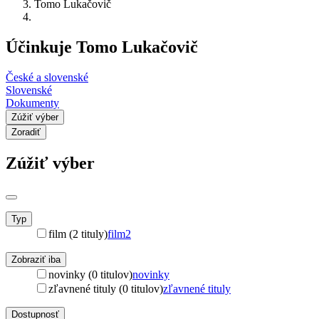
Tomo Lukačovič
Účinkuje Tomo Lukačovič
České a slovenské
Slovenské
Dokumenty
Zúžiť výber
Zoradiť
Zúžiť výber
Typ
film (2 tituly)
film
2
Zobraziť iba
novinky (0 titulov)
novinky
zľavnené tituly (0 titulov)
zľavnené tituly
Dostupnosť