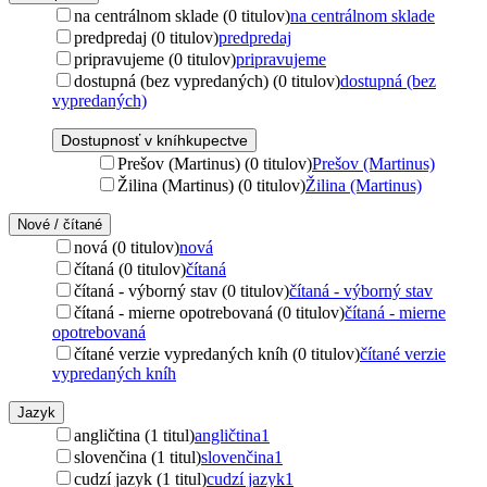
na centrálnom sklade (0 titulov)
na centrálnom sklade
predpredaj (0 titulov)
predpredaj
pripravujeme (0 titulov)
pripravujeme
dostupná (bez vypredaných) (0 titulov)
dostupná (bez
vypredaných)
Dostupnosť v kníhkupectve
Prešov (Martinus) (0 titulov)
Prešov (Martinus)
Žilina (Martinus) (0 titulov)
Žilina (Martinus)
Nové / čítané
nová (0 titulov)
nová
čítaná (0 titulov)
čítaná
čítaná - výborný stav (0 titulov)
čítaná - výborný stav
čítaná - mierne opotrebovaná (0 titulov)
čítaná - mierne
opotrebovaná
čítané verzie vypredaných kníh (0 titulov)
čítané verzie
vypredaných kníh
Jazyk
angličtina (1 titul)
angličtina
1
slovenčina (1 titul)
slovenčina
1
cudzí jazyk (1 titul)
cudzí jazyk
1