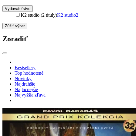
Vydavateľstvo
K2 studio (2 tituly)
K2 studio
2
Zúžiť výber
Zoradiť
Bestsellery
Top hodnotené
Novinky
Najdrahšie
Najlacnejšie
Najvyššia zľava