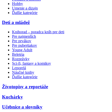
Hobby
Umenie a dizajn
Ďalšie kategórie
Deti a mládež
Knihorad – poradca kníh pre deti
Pre najmenších
Pre prvákov
Pre pubertiakov
Young Adult
Beletria
Rozprávky
Sci-fi, fantasy a komiksy
Leporelá
Náučné knihy
Ďalšie kategórie
Životopisy a reportáže
Kuchárky
Učebnice a slovníky