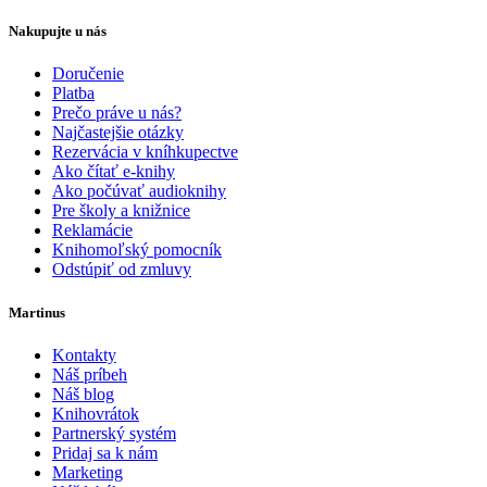
Nakupujte u nás
Doručenie
Platba
Prečo práve u nás?
Najčastejšie otázky
Rezervácia v kníhkupectve
Ako čítať e-knihy
Ako počúvať audioknihy
Pre školy a knižnice
Reklamácie
Knihomoľský pomocník
Odstúpiť od zmluvy
Martinus
Kontakty
Náš príbeh
Náš blog
Knihovrátok
Partnerský systém
Pridaj sa k nám
Marketing