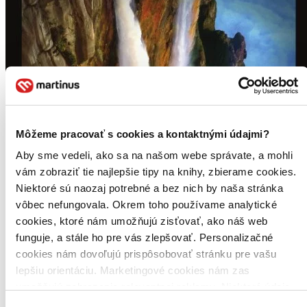
Môžeme pracovať s cookies a kontaktnými údajmi?
Aby sme vedeli, ako sa na našom webe správate, a mohli
vám zobraziť tie najlepšie tipy na knihy, zbierame cookies.
Niektoré sú naozaj potrebné a bez nich by naša stránka
vôbec nefungovala. Okrem toho používame analytické
cookies, ktoré nám umožňujú zisťovať, ako náš web
funguje, a stále ho pre vás zlepšovať. Personalizačné
cookies nám dovoľujú prispôsobovať stránku pre vašu
lepšiu orientáciu. Marketingové cookies nám zas
umožňujú zobrazenie relevantnej reklamy. Niektoré údaje
zdieľame aj s tretími stranami. Veľmi by nám pomohlo,