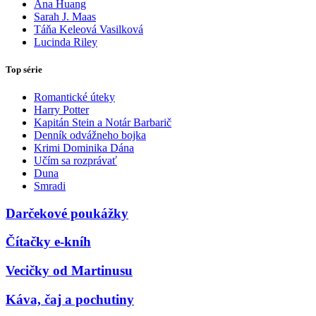
Ana Huang
Sarah J. Maas
Táňa Keleová Vasilková
Lucinda Riley
Top série
Romantické úteky
Harry Potter
Kapitán Stein a Notár Barbarič
Denník odvážneho bojka
Krimi Dominika Dána
Učím sa rozprávať
Duna
Smradi
Darčekové poukážky
Čítačky e-kníh
Vecičky od Martinusu
Káva, čaj a pochutiny