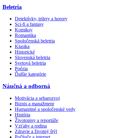
Beletria
Detektívky, trilery a horory
Sci-fi a fantasy
Komiksy
Romantika
Spoločenská beletria
Klasika
Historické
Slovenská beletria
Svetová beletria
Poézia
Ďalšie kategórie
Náučná a odborná
Motivácia a sebarozvoj
Biznis a manažment
Humanitné a spoločenské vedy
História
Životopisy a reportáže
Vzťahy a rodina
Zdravie a životný štýl
Počítače a internet