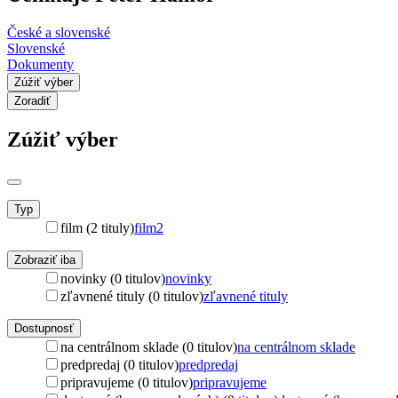
České a slovenské
Slovenské
Dokumenty
Zúžiť výber
Zoradiť
Zúžiť výber
Typ
film (2 tituly)
film
2
Zobraziť iba
novinky (0 titulov)
novinky
zľavnené tituly (0 titulov)
zľavnené tituly
Dostupnosť
na centrálnom sklade (0 titulov)
na centrálnom sklade
predpredaj (0 titulov)
predpredaj
pripravujeme (0 titulov)
pripravujeme