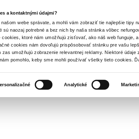
es a kontaktnými údajmi?
našom webe správate, a mohli vám zobraziť tie najlepšie tipy n
é sú naozaj potrebné a bez nich by naša stránka vôbec nefung
 cookies, ktoré nám umožňujú zisťovať, ako náš web funguje, a 
ačné cookies nám dovoľujú prispôsobovať stránku pre vašu lepši
zas umožňujú zobrazenie relevantnej reklamy. Niektoré údaje z
y nám pomohlo, keby sme mohli používať všetky tieto cookies. 
ersonalizačné
Analytické
Marketi