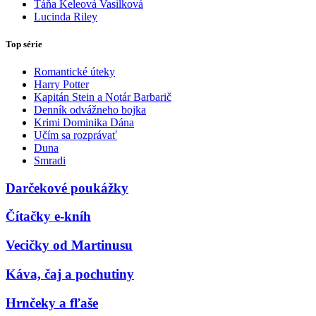
Táňa Keleová Vasilková
Lucinda Riley
Top série
Romantické úteky
Harry Potter
Kapitán Stein a Notár Barbarič
Denník odvážneho bojka
Krimi Dominika Dána
Učím sa rozprávať
Duna
Smradi
Darčekové poukážky
Čítačky e-kníh
Vecičky od Martinusu
Káva, čaj a pochutiny
Hrnčeky a fľaše