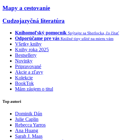
Mapy a cestovanie
Cudzojazyčná literatúra
Knihomoľský pomocník
Spýtajte sa Sherlocka, čo čítať
Odporúčame pre vás
Knižné tipy ušité na mieru vám
Všetky knihy
Knihy roka 2025
Bestsellery
Novinky
Pripravované
Akcie a zľavy
Kolekcie
BookTok
Mám záujem o titul
Top autori
Dominik Dán
Julie Caplin
Rebecca Yarros
Ana Huang
Sarah J. Maas