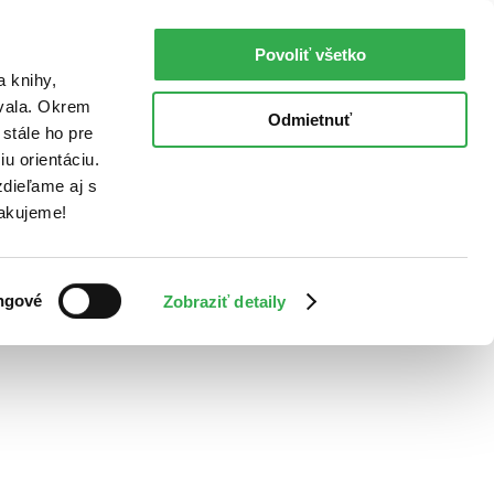
Povoliť všetko
a knihy,
ovala. Okrem
Odmietnuť
stále ho pre
u orientáciu.
dieľame aj s
Ďakujeme!
ngové
Zobraziť detaily