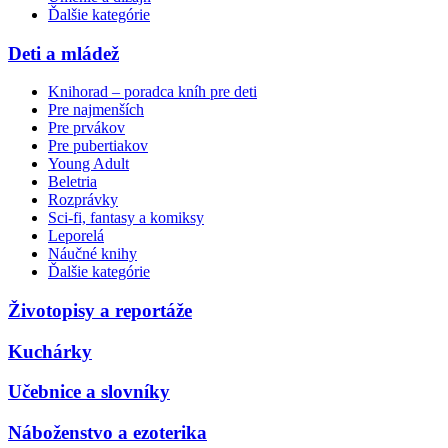
Ďalšie kategórie
Deti a mládež
Knihorad – poradca kníh pre deti
Pre najmenších
Pre prvákov
Pre pubertiakov
Young Adult
Beletria
Rozprávky
Sci-fi, fantasy a komiksy
Leporelá
Náučné knihy
Ďalšie kategórie
Životopisy a reportáže
Kuchárky
Učebnice a slovníky
Náboženstvo a ezoterika