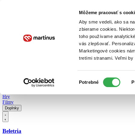
Doručenie
Kníhkupectvá
Knihovrátok
Poukážky
Knižný blog
Kontakt
Môžeme pracovať s cooki
Aby sme vedeli, ako sa na 
zbierame cookies. Niektor
E-knihy
Audioknihy
Hry
Filmy
Knihy
Doplnky
toho používame analytické
vás zlepšovať. Personaliz
Vyhľadávanie
Marketingové cookies nám 
tretími stranami. Veľmi b
Prihlásiť
Vyhľadávanie
Výber
Knihy
Potrebné
P
súhlasu
E-knihy
Audioknihy
Hry
Filmy
Doplnky
Beletria