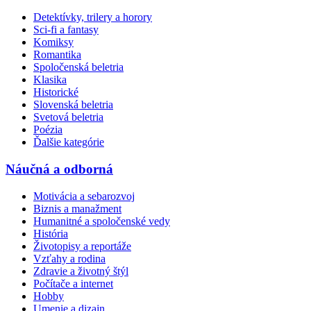
Detektívky, trilery a horory
Sci-fi a fantasy
Komiksy
Romantika
Spoločenská beletria
Klasika
Historické
Slovenská beletria
Svetová beletria
Poézia
Ďalšie kategórie
Náučná a odborná
Motivácia a sebarozvoj
Biznis a manažment
Humanitné a spoločenské vedy
História
Životopisy a reportáže
Vzťahy a rodina
Zdravie a životný štýl
Počítače a internet
Hobby
Umenie a dizajn