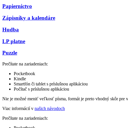
Papiernictvo
Zápisníky a kalendáre
Hudba
LP platne
Puzzle
Prečítate na zariadeniach:
Pocketbook
Kindle
Smartfón či tablet s príslušnou aplikáciou
Počítač s príslušnou aplikáciou
Nie je možné meniť veľkosť písma, formát je preto vhodný skôr pre 
Viac informácií v
našich návodoch
Prečítate na zariadeniach:
Pocketbook