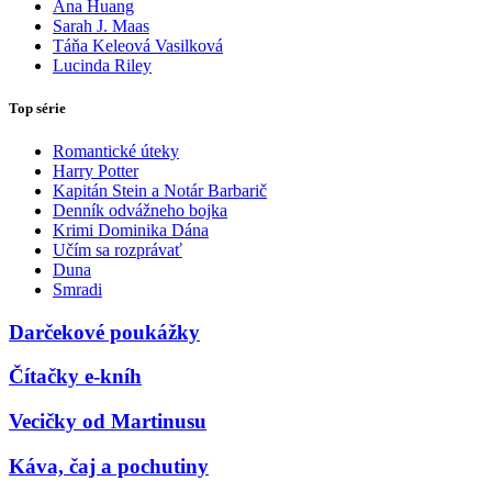
Ana Huang
Sarah J. Maas
Táňa Keleová Vasilková
Lucinda Riley
Top série
Romantické úteky
Harry Potter
Kapitán Stein a Notár Barbarič
Denník odvážneho bojka
Krimi Dominika Dána
Učím sa rozprávať
Duna
Smradi
Darčekové poukážky
Čítačky e-kníh
Vecičky od Martinusu
Káva, čaj a pochutiny