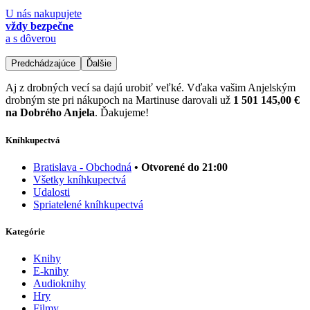
U nás nakupujete
vždy bezpečne
a s dôverou
Predchádzajúce
Ďalšie
Aj z drobných vecí sa dajú urobiť veľké. Vďaka vašim Anjelským
drobným ste pri nákupoch na Martinuse darovali už
1 501 145,00 €
na Dobrého Anjela
. Ďakujeme!
Kníhkupectvá
Bratislava - Obchodná
• Otvorené do 21:00
Všetky kníhkupectvá
Udalosti
Spriatelené kníhkupectvá
Kategórie
Knihy
E-knihy
Audioknihy
Hry
Filmy