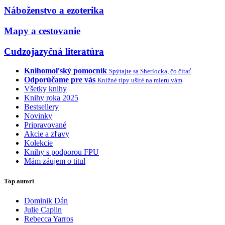
Náboženstvo a ezoterika
Mapy a cestovanie
Cudzojazyčná literatúra
Knihomoľský pomocník
Spýtajte sa Sherlocka, čo čítať
Odporúčame pre vás
Knižné tipy ušité na mieru vám
Všetky knihy
Knihy roka 2025
Bestsellery
Novinky
Pripravované
Akcie a zľavy
Kolekcie
Knihy s podporou FPU
Mám záujem o titul
Top autori
Dominik Dán
Julie Caplin
Rebecca Yarros