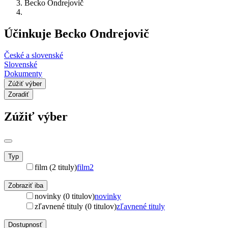
Becko Ondrejovič
Účinkuje Becko Ondrejovič
České a slovenské
Slovenské
Dokumenty
Zúžiť výber
Zoradiť
Zúžiť výber
Typ
film (2 tituly)
film
2
Zobraziť iba
novinky (0 titulov)
novinky
zľavnené tituly (0 titulov)
zľavnené tituly
Dostupnosť