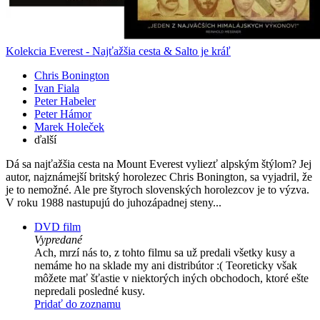
Kolekcia Everest - Najťažšia cesta & Salto je kráľ
Chris Bonington
Ivan Fiala
Peter Habeler
Peter Hámor
Marek Holeček
ďalší
Dá sa najťažšia cesta na Mount Everest vyliezť alpským štýlom? Jej
autor, najznámejší britský horolezec Chris Bonington, sa vyjadril, že
je to nemožné. Ale pre štyroch slovenských horolezcov je to výzva.
V roku 1988 nastupujú do juhozápadnej steny...
DVD film
Vypredané
Ach, mrzí nás to, z tohto filmu sa už predali všetky kusy a
nemáme ho na sklade my ani distribútor :( Teoreticky však
môžete mať šťastie v niektorých iných obchodoch, ktoré ešte
nepredali posledné kusy.
Pridať do zoznamu