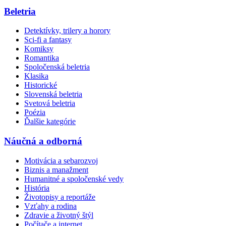
Beletria
Detektívky, trilery a horory
Sci-fi a fantasy
Komiksy
Romantika
Spoločenská beletria
Klasika
Historické
Slovenská beletria
Svetová beletria
Poézia
Ďalšie kategórie
Náučná a odborná
Motivácia a sebarozvoj
Biznis a manažment
Humanitné a spoločenské vedy
História
Životopisy a reportáže
Vzťahy a rodina
Zdravie a životný štýl
Počítače a internet