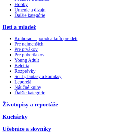
Hobby
Umenie a dizajn
Ďalšie kategórie
Deti a mládež
Knihorad – poradca kníh pre deti
Pre najmenších
Pre prvákov
Pre pubertiakov
Young Adult
Beletria
Rozprávky
Sci-fi, fantasy a komiksy
Leporelá
Náučné knihy
Ďalšie kategórie
Životopisy a reportáže
Kuchárky
Učebnice a slovníky