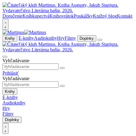
Doručenie
Kníhkupectvá
Knihovrátok
Poukážky
Knižný blog
Kontakt
E-knihy
Audioknihy
Hry
Filmy
Knihy
Doplnky
Vyhľadávanie
Prihlásiť
Vyhľadávanie
Knihy
E-knihy
Audioknihy
Hry
Filmy
Doplnky