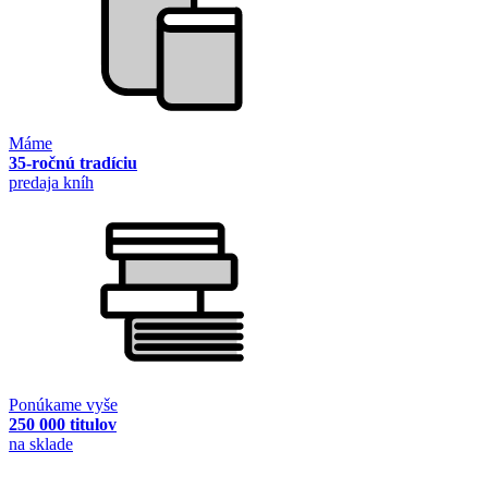
Máme
35-ročnú tradíciu
predaja kníh
Ponúkame vyše
250 000 titulov
na sklade