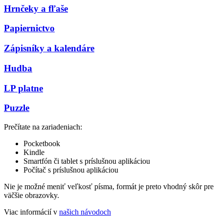
Hrnčeky a fľaše
Papiernictvo
Zápisníky a kalendáre
Hudba
LP platne
Puzzle
Prečítate na zariadeniach:
Pocketbook
Kindle
Smartfón či tablet s príslušnou aplikáciou
Počítač s príslušnou aplikáciou
Nie je možné meniť veľkosť písma, formát je preto vhodný skôr pre
väčšie obrazovky.
Viac informácií v
našich návodoch