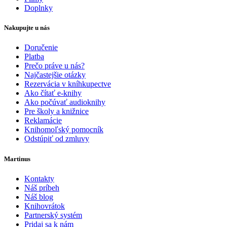
Doplnky
Nakupujte u nás
Doručenie
Platba
Prečo práve u nás?
Najčastejšie otázky
Rezervácia v kníhkupectve
Ako čítať e-knihy
Ako počúvať audioknihy
Pre školy a knižnice
Reklamácie
Knihomoľský pomocník
Odstúpiť od zmluvy
Martinus
Kontakty
Náš príbeh
Náš blog
Knihovrátok
Partnerský systém
Pridaj sa k nám