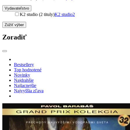
Vydavateľstvo
K2 studio (2 tituly)
K2 studio
2
Zúžiť výber
Zoradiť
Bestsellery
Top hodnotené
Novinky
Najdrahšie
Najlacnejšie
Najvyššia zľava