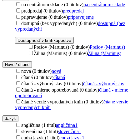
na centrálnom sklade (0 titulov)
na centrálnom sklade
predpredaj (0 titulov)
predpredaj
pripravujeme (0 titulov)
pripravujeme
dostupná (bez vypredaných) (0 titulov)
dostupná (bez
vypredaných)
Dostupnosť v kníhkupectve
Prešov (Martinus) (0 titulov)
Prešov (Martinus)
Žilina (Martinus) (0 titulov)
Žilina (Martinus)
Nové / čítané
nová (0 titulov)
nová
čítaná (0 titulov)
čítaná
čítaná - výborný stav (0 titulov)
čítaná - výborný stav
čítaná - mierne opotrebovaná (0 titulov)
čítaná - mierne
opotrebovaná
čítané verzie vypredaných kníh (0 titulov)
čítané verzie
vypredaných kníh
Jazyk
angličtina (1 titul)
angličtina
1
slovenčina (1 titul)
slovenčina
1
cudzí jazyk (1 titul)
cudzí jazyk
1