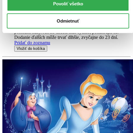
zanedlouho záhadně zmizí a nezbývá než uveřejnit...
Povoliť všetko
DVD film
4,00 €
Odmietnuť
Na sklade 2 ks
Tento film máme síce aktuálne na sklade, máme však už iba
posledné kusy. Ak ho chcete mať rýchlo, ponáhľajte sa!
Dodanie ďalších môže trvať dlhšie, zvyčajne do 23 dní.
Pridať do zoznamu
Vložiť do košíka