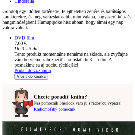
Cinderella
Gondolj egy időtlen történetre, felejthetetlen zenére és barátságos
karakterekre, és még varázslatosabb, mint valaha, nagyszerű kép- és
hangminőségben! Hamupipőke hisz abban, hogy álmai egy nap
valóra válnak...
DVD film
7,60 €
Do 3 – 5 dní
Tento produkt momentálne nemáme na sklade, ale zvyčajne
vám ho vieme zabezpečiť a odoslať do 3 – 5 dní. A
posnažíme sa aj trochu rýchlejšie!
Pridať do zoznamu
Vložiť do košíka
Chcete poradiť knihu?
Náš pomocník Sherlock vám ju s radosťou vypátra!
Knihomoľský pomocník