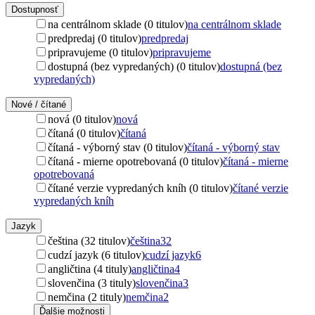
Dostupnosť
na centrálnom sklade (0 titulov)
na centrálnom sklade
predpredaj (0 titulov)
predpredaj
pripravujeme (0 titulov)
pripravujeme
dostupná (bez vypredaných) (0 titulov)
dostupná (bez
vypredaných)
Nové / čítané
nová (0 titulov)
nová
čítaná (0 titulov)
čítaná
čítaná - výborný stav (0 titulov)
čítaná - výborný stav
čítaná - mierne opotrebovaná (0 titulov)
čítaná - mierne
opotrebovaná
čítané verzie vypredaných kníh (0 titulov)
čítané verzie
vypredaných kníh
Jazyk
čeština (32 titulov)
čeština
32
cudzí jazyk (6 titulov)
cudzí jazyk
6
angličtina (4 tituly)
angličtina
4
slovenčina (3 tituly)
slovenčina
3
nemčina (2 tituly)
nemčina
2
Ďalšie možnosti