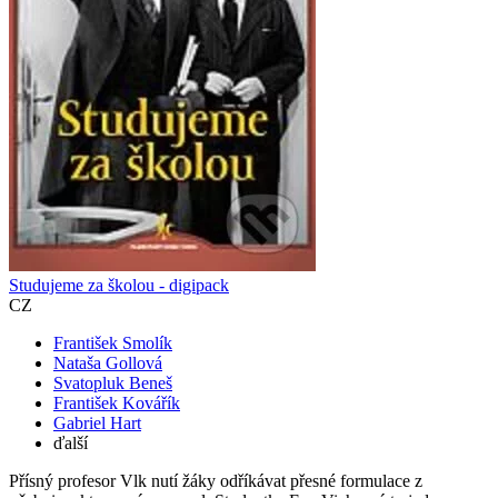
Studujeme za školou - digipack
CZ
František Smolík
Nataša Gollová
Svatopluk Beneš
František Kovářík
Gabriel Hart
ďalší
Přísný profesor Vlk nutí žáky odříkávat přesné formulace z