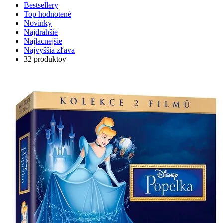
Bestsellery
Top hodnotené
Novinky
Najdrahšie
Najlacnejšie
Najvyššia zľava
32 produktov