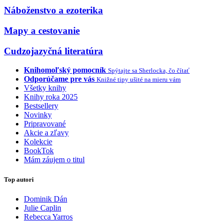
Náboženstvo a ezoterika
Mapy a cestovanie
Cudzojazyčná literatúra
Knihomoľský pomocník
Spýtajte sa Sherlocka, čo čítať
Odporúčame pre vás
Knižné tipy ušité na mieru vám
Všetky knihy
Knihy roka 2025
Bestsellery
Novinky
Pripravované
Akcie a zľavy
Kolekcie
BookTok
Mám záujem o titul
Top autori
Dominik Dán
Julie Caplin
Rebecca Yarros