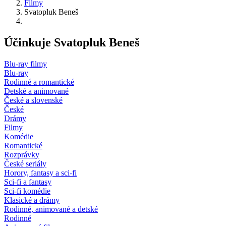
Filmy
Svatopluk Beneš
Účinkuje Svatopluk Beneš
Blu-ray filmy
Blu-ray
Rodinné a romantické
Detské a animované
České a slovenské
České
Drámy
Filmy
Komédie
Romantické
Rozprávky
České seriály
Horory, fantasy a sci-fi
Sci-fi a fantasy
Sci-fi komédie
Klasické a drámy
Rodinné, animované a detské
Rodinné