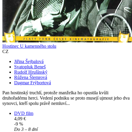
Hostinec U kamenného stolu
CZ
Jiřina Šejbalová
Svatopluk Beneš
Rudolf Hrušínský
Růžena Šlemrová
Dagmar Frýbortová
Pan hostinský truchlí, protože manželka ho opustila kvůli
druhořadému herci. Vedení podniku se proto musejí ujmout jeho dva
synovci, kteří spolu právě nemluví...
DVD film
4,09 €
-9 %
Do 3 – 8 dní