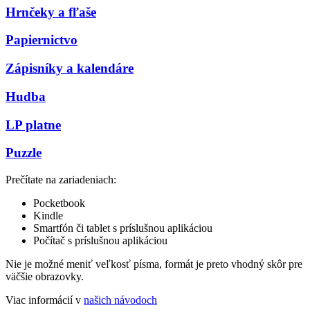
Hrnčeky a fľaše
Papiernictvo
Zápisníky a kalendáre
Hudba
LP platne
Puzzle
Prečítate na zariadeniach:
Pocketbook
Kindle
Smartfón či tablet s príslušnou aplikáciou
Počítač s príslušnou aplikáciou
Nie je možné meniť veľkosť písma, formát je preto vhodný skôr pre
väčšie obrazovky.
Viac informácií v
našich návodoch