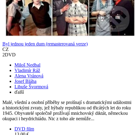
Byl jednou jeden dum (remasterovaná verze)
CZ
2DVD
Miloš Nedbal
Vladimír Ráž
Alena Vránová
Josef Bláha
Libuše Švormová
ďalší
Malé, všední a osobní příběhy se prolínají s dramatickými událostmi
a historickými zvraty, jež hýbaly republikou od třicátých let do roku
1945. Obyvatelé společně prožívají mnichovský diktát, německou
okupaci i heydrichiádu. Nic z toho ale nemůže...
DVD film
13,00 €