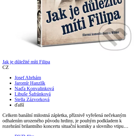
Jak je důležité míti Filipa
CZ
Josef Abrhám
Jaromír Hanzlík
Naďa Konvalinková
Libuše Šafránková
Stella Zázvorková
ďalší
Celkem banální milostná zápletka, příznivě vyřešená nečekaným
odhalením urozeného původu hrdiny, je pouhým podkladem k
rozehrání brilantního koncertu situační komiky a slovního vtipu…