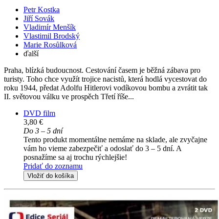
Petr Kostka
Jiří Sovák
Vladimír Menšík
Vlastimil Brodský
Marie Rosůlková
ďalší
Praha, blízká budoucnost. Cestování časem je běžná zábava pro
turisty. Toho chce využít trojice nacistů, která hodlá vycestovat do
roku 1944, předat Adolfu Hitlerovi vodíkovou bombu a zvrátit tak
II. světovou válku ve prospěch Třetí říše...
DVD film
3,80 €
Do 3 – 5 dní
Tento produkt momentálne nemáme na sklade, ale zvyčajne
vám ho vieme zabezpečiť a odoslať do 3 – 5 dní. A
posnažíme sa aj trochu rýchlejšie!
Pridať do zoznamu
Vložiť do košíka