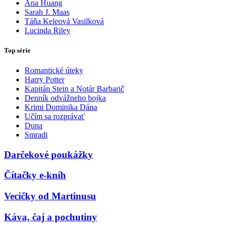
Ana Huang
Sarah J. Maas
Táňa Keleová Vasilková
Lucinda Riley
Top série
Romantické úteky
Harry Potter
Kapitán Stein a Notár Barbarič
Denník odvážneho bojka
Krimi Dominika Dána
Učím sa rozprávať
Duna
Smradi
Darčekové poukážky
Čítačky e-kníh
Vecičky od Martinusu
Káva, čaj a pochutiny