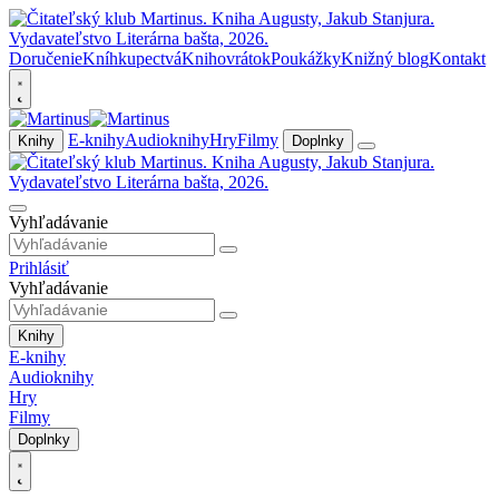
Doručenie
Kníhkupectvá
Knihovrátok
Poukážky
Knižný blog
Kontakt
E-knihy
Audioknihy
Hry
Filmy
Knihy
Doplnky
Vyhľadávanie
Prihlásiť
Vyhľadávanie
Knihy
E-knihy
Audioknihy
Hry
Filmy
Doplnky