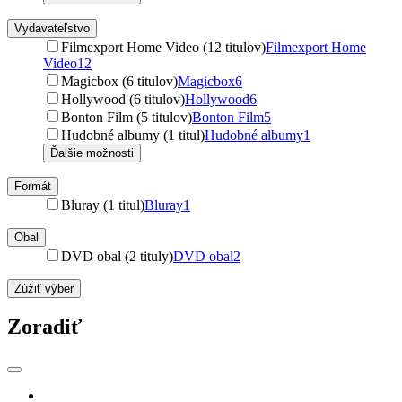
Vydavateľstvo
Filmexport Home Video (12 titulov)
Filmexport Home
Video
12
Magicbox (6 titulov)
Magicbox
6
Hollywood (6 titulov)
Hollywood
6
Bonton Film (5 titulov)
Bonton Film
5
Hudobné albumy (1 titul)
Hudobné albumy
1
Ďalšie možnosti
Formát
Bluray (1 titul)
Bluray
1
Obal
DVD obal (2 tituly)
DVD obal
2
Zúžiť výber
Zoradiť