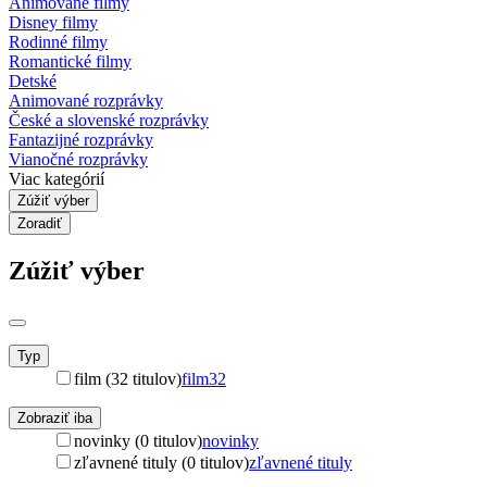
Animované filmy
Disney filmy
Rodinné filmy
Romantické filmy
Detské
Animované rozprávky
České a slovenské rozprávky
Fantazijné rozprávky
Vianočné rozprávky
Viac kategórií
Zúžiť výber
Zoradiť
Zúžiť výber
Typ
film (32 titulov)
film
32
Zobraziť iba
novinky (0 titulov)
novinky
zľavnené tituly (0 titulov)
zľavnené tituly