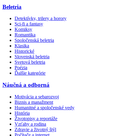
Beletria
Detektívky, trilery a horory
Sci-fi a fantasy
Komiksy
Romantika
Spoločenská beletria
Klasika
Historické
Slovenská beletria
Svetová beletria
Poézia
Ďalšie kategórie
Náučná a odborná
Motivácia a sebarozvoj
Biznis a manažment
Humanitné a spoločenské vedy
História
Životopisy a reportáže
Vzťahy a rodina
Zdravie a životný štýl
Počítače a internet