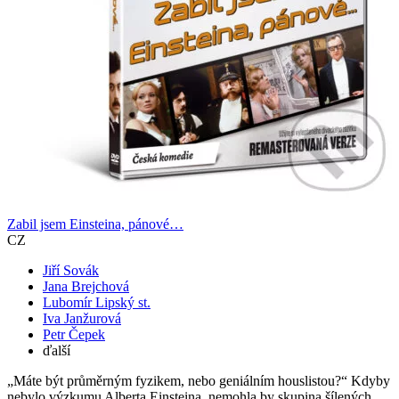
Zabil jsem Einsteina, pánové…
CZ
Jiří Sovák
Jana Brejchová
Lubomír Lipský st.
Iva Janžurová
Petr Čepek
ďalší
„Máte být průměrným fyzikem, nebo geniálním houslistou?“ Kdyby
nebylo výzkumu Alberta Einsteina, nemohla by skupina šílených