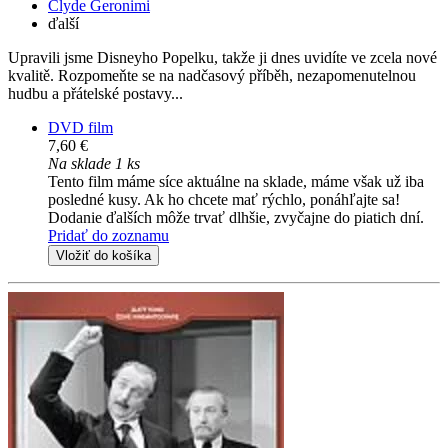
Clyde Geronimi
ďalší
Upravili jsme Disneyho Popelku, takže ji dnes uvidíte ve zcela nové
kvalitě. Rozpomeňte se na nadčasový příběh, nezapomenutelnou
hudbu a přátelské postavy...
DVD film
7,60 €
Na sklade 1 ks
Tento film máme síce aktuálne na sklade, máme však už iba
posledné kusy. Ak ho chcete mať rýchlo, ponáhľajte sa!
Dodanie ďalších môže trvať dlhšie, zvyčajne do piatich dní.
Pridať do zoznamu
Vložiť do košíka