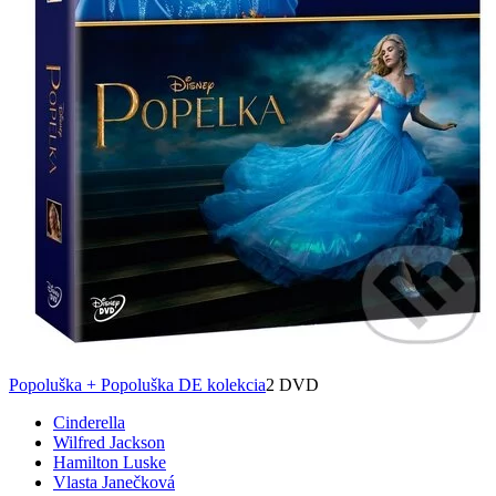
Popoluška + Popoluška DE kolekcia
2 DVD
Cinderella
Wilfred Jackson
Hamilton Luske
Vlasta Janečková