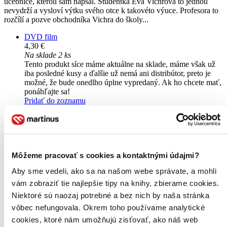
učebnice, kterou sám napsal. Studentka Eva Vichrová to jednou
nevydrží a vysloví výtku svého otce k takovéto výuce. Profesora to
rozčílí a pozve obchodníka Vichra do školy...
DVD film
4,30 €
Na sklade 2 ks
Tento produkt síce máme aktuálne na sklade, máme však už
iba posledné kusy a ďalšie už nemá ani distribútor, preto je
možné, že bude onedlho úplne vypredaný. Ak ho chcete mať,
ponáhľajte sa!
Pridať do zoznamu
Vložiť do košíka
Môžeme pracovať s cookies a kontaktnými údajmi?
Aby sme vedeli, ako sa na našom webe správate, a mohli
vám zobraziť tie najlepšie tipy na knihy, zbierame cookies.
Niektoré sú naozaj potrebné a bez nich by naša stránka
vôbec nefungovala. Okrem toho používame analytické
cookies, ktoré nám umožňujú zisťovať, ako náš web