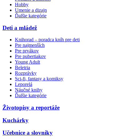
Hobby
Umenie a dizajn
Ďalšie kategórie
Deti a mládež
Knihorad – poradca kníh pre deti
Pre najmenších
Pre prvákov
Pre pubertiakov
Young Adult
Beletria
Rozprávky
Sci-fi, fantasy a komiksy
Leporelá
Náučné knihy
Ďalšie kategórie
Životopisy a reportáže
Kuchárky
Učebnice a slovníky