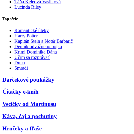
Táňa Keleová Vasilková
Lucinda Riley
Top série
Romantické úteky
Harry Potter
Kapitán Stein a Notár Barbarič
Denník odvážneho bojka
Krimi Dominika Dána
Učím sa rozprávať
Duna
Smradi
Darčekové poukážky
Čítačky e-kníh
Vecičky od Martinusu
Káva, čaj a pochutiny
Hrnčeky a fľaše