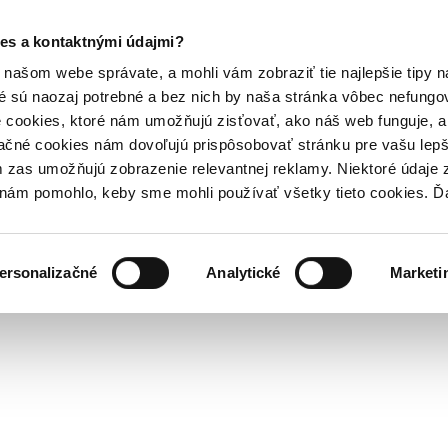
es a kontaktnými údajmi?
našom webe správate, a mohli vám zobraziť tie najlepšie tipy n
é sú naozaj potrebné a bez nich by naša stránka vôbec nefung
 cookies, ktoré nám umožňujú zisťovať, ako náš web funguje, a 
ačné cookies nám dovoľujú prispôsobovať stránku pre vašu lepši
zas umožňujú zobrazenie relevantnej reklamy. Niektoré údaje z
y nám pomohlo, keby sme mohli používať všetky tieto cookies. 
ersonalizačné
Analytické
Marketi