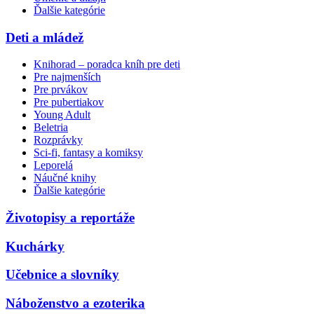
Ďalšie kategórie
Deti a mládež
Knihorad – poradca kníh pre deti
Pre najmenších
Pre prvákov
Pre pubertiakov
Young Adult
Beletria
Rozprávky
Sci-fi, fantasy a komiksy
Leporelá
Náučné knihy
Ďalšie kategórie
Životopisy a reportáže
Kuchárky
Učebnice a slovníky
Náboženstvo a ezoterika