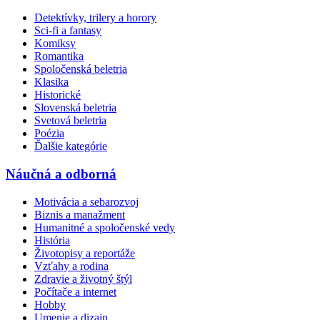
Detektívky, trilery a horory
Sci-fi a fantasy
Komiksy
Romantika
Spoločenská beletria
Klasika
Historické
Slovenská beletria
Svetová beletria
Poézia
Ďalšie kategórie
Náučná a odborná
Motivácia a sebarozvoj
Biznis a manažment
Humanitné a spoločenské vedy
História
Životopisy a reportáže
Vzťahy a rodina
Zdravie a životný štýl
Počítače a internet
Hobby
Umenie a dizajn