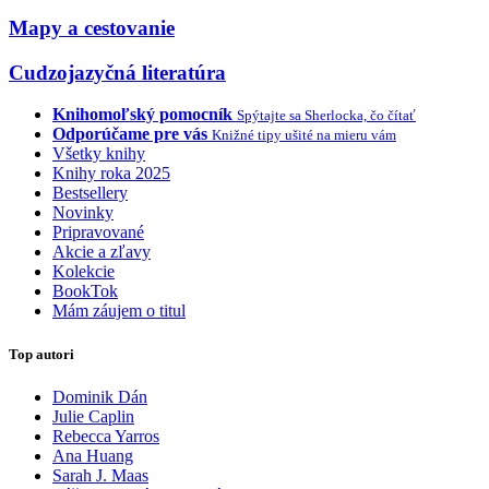
Mapy a cestovanie
Cudzojazyčná literatúra
Knihomoľský pomocník
Spýtajte sa Sherlocka, čo čítať
Odporúčame pre vás
Knižné tipy ušité na mieru vám
Všetky knihy
Knihy roka 2025
Bestsellery
Novinky
Pripravované
Akcie a zľavy
Kolekcie
BookTok
Mám záujem o titul
Top autori
Dominik Dán
Julie Caplin
Rebecca Yarros
Ana Huang
Sarah J. Maas