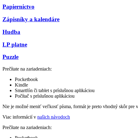
Papiernictvo
Zápisníky a kalendáre
Hudba
LP platne
Puzzle
Prečítate na zariadeniach:
Pocketbook
Kindle
Smartfón či tablet s príslušnou aplikáciou
Počítač s príslušnou aplikáciou
Nie je možné meniť veľkosť písma, formát je preto vhodný skôr pre 
Viac informácií v
našich návodoch
Prečítate na zariadeniach:
Pocketbook