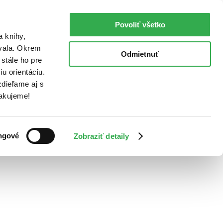
Povoliť všetko
a knihy,
ovala. Okrem
Odmietnuť
stále ho pre
u orientáciu.
dieľame aj s
Ďakujeme!
ngové
Zobraziť detaily