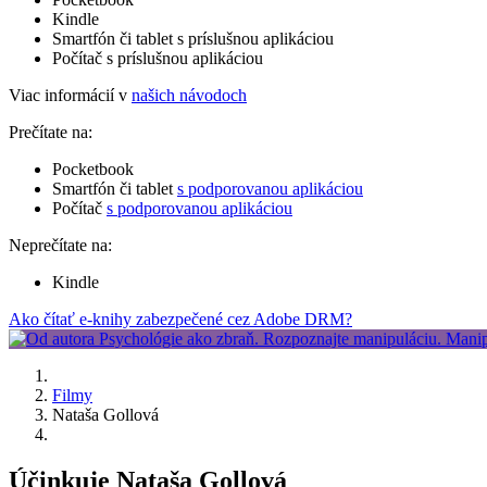
Kindle
Smartfón či tablet s príslušnou aplikáciou
Počítač s príslušnou aplikáciou
Viac informácií v
našich návodoch
Prečítate na:
Pocketbook
Smartfón či tablet
s podporovanou aplikáciou
Počítač
s podporovanou aplikáciou
Neprečítate na:
Kindle
Ako čítať e-knihy zabezpečené cez Adobe DRM?
Filmy
Nataša Gollová
Účinkuje Nataša Gollová