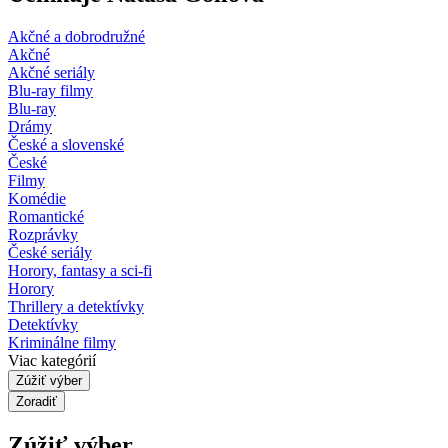
Akčné a dobrodružné
Akčné
Akčné seriály
Blu-ray filmy
Blu-ray
Drámy
České a slovenské
České
Filmy
Komédie
Romantické
Rozprávky
České seriály
Horory, fantasy a sci-fi
Horory
Thrillery a detektívky
Detektívky
Kriminálne filmy
Viac kategórií
Zúžiť výber
Zoradiť
Zúžiť výber