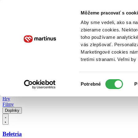
Doručenie
Kníhkupectvá
Knihovrátok
Poukážky
Knižný blog
Kontakt
Môžeme pracovať s cooki
Aby sme vedeli, ako sa na 
zbierame cookies. Niektor
E-knihy
Audioknihy
Hry
Filmy
Knihy
Doplnky
toho používame analytické
vás zlepšovať. Personaliz
Vyhľadávanie
Marketingové cookies nám 
tretími stranami. Veľmi b
Prihlásiť
Vyhľadávanie
Výber
Knihy
Potrebné
P
súhlasu
E-knihy
Audioknihy
Hry
Filmy
Doplnky
Beletria