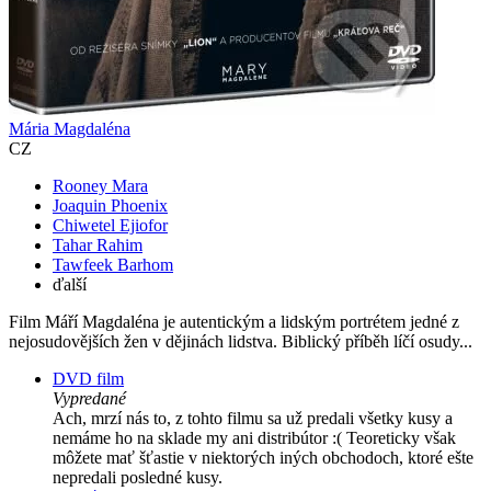
Mária Magdaléna
CZ
Rooney Mara
Joaquin Phoenix
Chiwetel Ejiofor
Tahar Rahim
Tawfeek Barhom
ďalší
Film Máří Magdaléna je autentickým a lidským portrétem jedné z
nejosudovějších žen v dějinách lidstva. Biblický příběh líčí osudy...
DVD film
Vypredané
Ach, mrzí nás to, z tohto filmu sa už predali všetky kusy a
nemáme ho na sklade my ani distribútor :( Teoreticky však
môžete mať šťastie v niektorých iných obchodoch, ktoré ešte
nepredali posledné kusy.