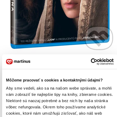
Máří Magdaléna
CZ
Rooney Mara
Joaquin Phoenix
Môžeme pracovať s cookies a kontaktnými údajmi?
Chiwetel Ejiofor
Tahar Rahim
Aby sme vedeli, ako sa na našom webe správate, a mohli
Tawfeek Barhom
vám zobraziť tie najlepšie tipy na knihy, zbierame cookies.
ďalší
Niektoré sú naozaj potrebné a bez nich by naša stránka
Ve snímku režiséra Gartha Davise (Lion a TV seriál Na jezeře),
vôbec nefungovala. Okrem toho používame analytické
který se odehrává v prvním století našeho letopočtu ve Svaté zemi,
cookies, ktoré nám umožňujú zisťovať, ako náš web
mladá dívka (Rooney Mara) opouští svou rodnou rybářskou