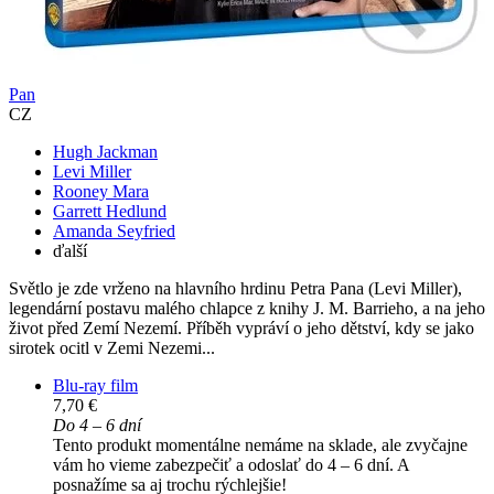
Pan
CZ
Hugh Jackman
Levi Miller
Rooney Mara
Garrett Hedlund
Amanda Seyfried
ďalší
Světlo je zde vrženo na hlavního hrdinu Petra Pana (Levi Miller),
legendární postavu malého chlapce z knihy J. M. Barrieho, a na jeho
život před Zemí Nezemí. Příběh vypráví o jeho dětství, kdy se jako
sirotek ocitl v Zemi Nezemi...
Blu-ray film
7,70 €
Do 4 – 6 dní
Tento produkt momentálne nemáme na sklade, ale zvyčajne
vám ho vieme zabezpečiť a odoslať do 4 – 6 dní. A
posnažíme sa aj trochu rýchlejšie!