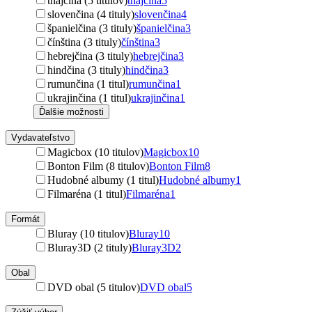
thajčina (5 titulov)
thajčina
5
slovenčina (4 tituly)
slovenčina
4
španielčina (3 tituly)
španielčina
3
čínština (3 tituly)
čínština
3
hebrejčina (3 tituly)
hebrejčina
3
hindčina (3 tituly)
hindčina
3
rumunčina (1 titul)
rumunčina
1
ukrajinčina (1 titul)
ukrajinčina
1
Ďalšie možnosti
Vydavateľstvo
Magicbox (10 titulov)
Magicbox
10
Bonton Film (8 titulov)
Bonton Film
8
Hudobné albumy (1 titul)
Hudobné albumy
1
Filmaréna (1 titul)
Filmaréna
1
Formát
Bluray (10 titulov)
Bluray
10
Bluray3D (2 tituly)
Bluray3D
2
Obal
DVD obal (5 titulov)
DVD obal
5