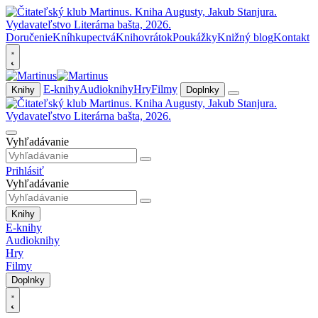
Doručenie
Kníhkupectvá
Knihovrátok
Poukážky
Knižný blog
Kontakt
E-knihy
Audioknihy
Hry
Filmy
Knihy
Doplnky
Vyhľadávanie
Prihlásiť
Vyhľadávanie
Knihy
E-knihy
Audioknihy
Hry
Filmy
Doplnky