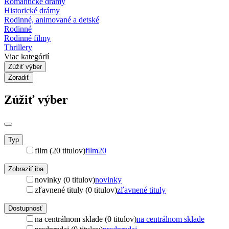
Romantické drámy
Historické drámy
Rodinné, animované a detské
Rodinné
Rodinné filmy
Thrillery
Viac kategórií
Zúžiť výber
Zoradiť
Zúžiť výber
Typ
film (20 titulov)
film
20
Zobraziť iba
novinky (0 titulov)
novinky
zľavnené tituly (0 titulov)
zľavnené tituly
Dostupnosť
na centrálnom sklade (0 titulov)
na centrálnom sklade