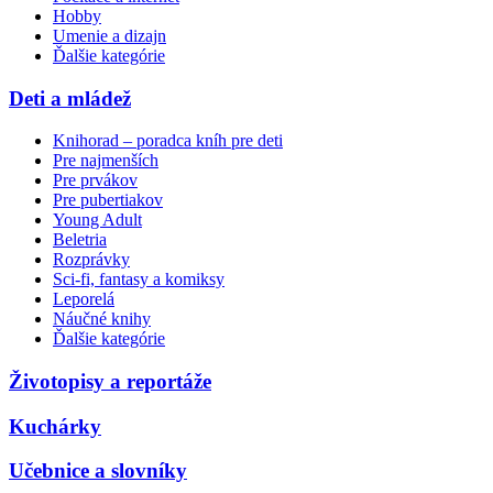
Hobby
Umenie a dizajn
Ďalšie kategórie
Deti a mládež
Knihorad – poradca kníh pre deti
Pre najmenších
Pre prvákov
Pre pubertiakov
Young Adult
Beletria
Rozprávky
Sci-fi, fantasy a komiksy
Leporelá
Náučné knihy
Ďalšie kategórie
Životopisy a reportáže
Kuchárky
Učebnice a slovníky