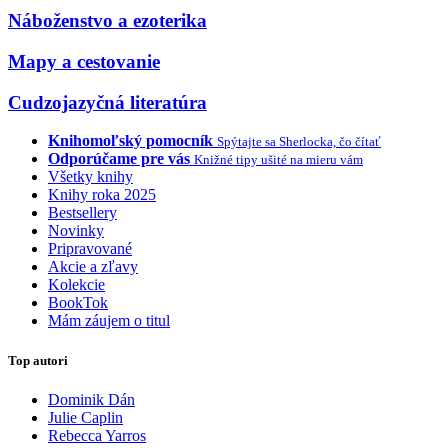
Náboženstvo a ezoterika
Mapy a cestovanie
Cudzojazyčná literatúra
Knihomoľský pomocník
Spýtajte sa Sherlocka, čo čítať
Odporúčame pre vás
Knižné tipy ušité na mieru vám
Všetky knihy
Knihy roka 2025
Bestsellery
Novinky
Pripravované
Akcie a zľavy
Kolekcie
BookTok
Mám záujem o titul
Top autori
Dominik Dán
Julie Caplin
Rebecca Yarros