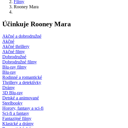
Filmy
Rooney Mara
Účinkuje Rooney Mara
Akčné a dobrodružné
Akčné
Akčné thrillery
Akčné filmy
Dobrodružné
Dobrodružné filmy
Blu-ray filmy
Blu-ray
Rodinné a romantické
Thrillery a detektívky
Drámy
3D Blu-ray
Detské a animované
Steelbooky
Horory, fantasy a sci-fi
Sci-fi a fantasy
Fantazijné filmy
Klasické a drámy