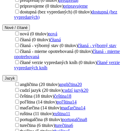
predpredaj (0 titulov)
predpredaj
pripravujeme (0 titulov)
pripravujeme
dostupná (bez vypredaných) (0 titulov)
dostupná (bez
vypredaných)
Nové / čítané
nová (0 titulov)
nová
čítaná (0 titulov)
čítaná
čítaná - výborný stav (0 titulov)
čítaná - výborný stav
čítaná - mierne opotrebovaná (0 titulov)
čítaná - mierne
opotrebovaná
čítané verzie vypredaných kníh (0 titulov)
čítané verzie
vypredaných kníh
Jazyk
angličtina (20 titulov)
angličtina
20
cudzí jazyk (20 titulov)
cudzí jazyk
20
čeština (18 titulov)
čeština
18
poľština (14 titulov)
poľština
14
maďarčina (14 titulov)
maďarčina
14
ruština (11 titulov)
ruština
11
portugalčina (8 titulov)
portugalčina
8
turečtina (6 titulov)
turečtina
6