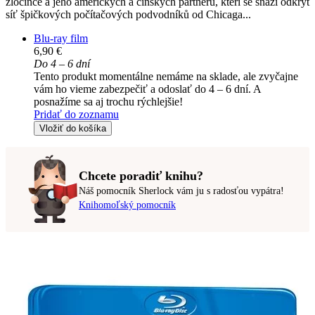
zločince a jeho amerických a čínských partnerů, kteří se snaží odkrýt
síť špičkových počítačových podvodníků od Chicaga...
Blu-ray film
6,90 €
Do 4 – 6 dní
Tento produkt momentálne nemáme na sklade, ale zvyčajne
vám ho vieme zabezpečiť a odoslať do 4 – 6 dní. A
posnažíme sa aj trochu rýchlejšie!
Pridať do zoznamu
Vložiť do košíka
Chcete poradiť knihu?
Náš pomocník Sherlock vám ju s radosťou vypátra!
Knihomoľský pomocník