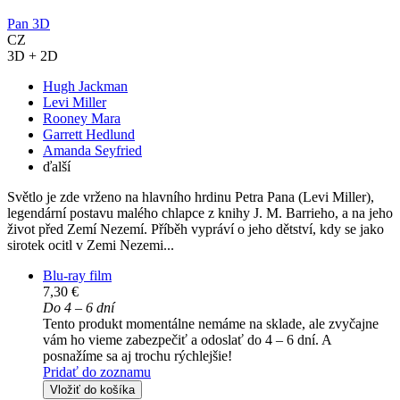
Pan 3D
CZ
3D + 2D
Hugh Jackman
Levi Miller
Rooney Mara
Garrett Hedlund
Amanda Seyfried
ďalší
Světlo je zde vrženo na hlavního hrdinu Petra Pana (Levi Miller),
legendární postavu malého chlapce z knihy J. M. Barrieho, a na jeho
život před Zemí Nezemí. Příběh vypráví o jeho dětství, kdy se jako
sirotek ocitl v Zemi Nezemi...
Blu-ray film
7,30 €
Do 4 – 6 dní
Tento produkt momentálne nemáme na sklade, ale zvyčajne
vám ho vieme zabezpečiť a odoslať do 4 – 6 dní. A
posnažíme sa aj trochu rýchlejšie!
Pridať do zoznamu
Vložiť do košíka