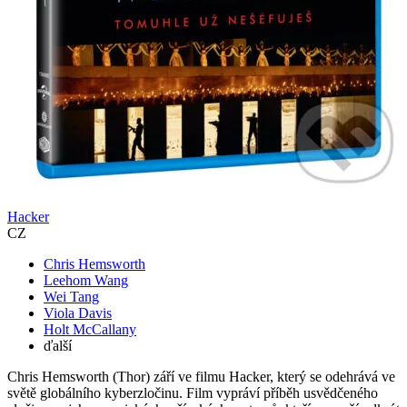
Hacker
CZ
Chris Hemsworth
Leehom Wang
Wei Tang
Viola Davis
Holt McCallany
ďalší
Chris Hemsworth (Thor) září ve filmu Hacker, který se odehrává ve
světě globálního kyberzločinu. Film vypráví příběh usvědčeného