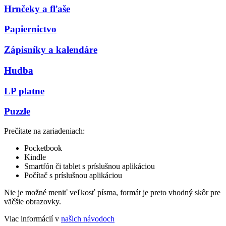
Hrnčeky a fľaše
Papiernictvo
Zápisníky a kalendáre
Hudba
LP platne
Puzzle
Prečítate na zariadeniach:
Pocketbook
Kindle
Smartfón či tablet s príslušnou aplikáciou
Počítač s príslušnou aplikáciou
Nie je možné meniť veľkosť písma, formát je preto vhodný skôr pre
väčšie obrazovky.
Viac informácií v
našich návodoch