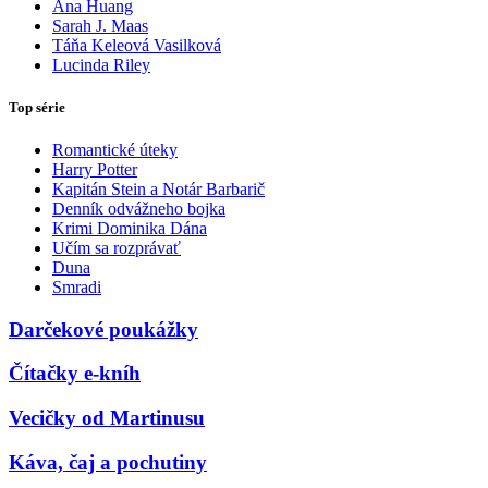
Ana Huang
Sarah J. Maas
Táňa Keleová Vasilková
Lucinda Riley
Top série
Romantické úteky
Harry Potter
Kapitán Stein a Notár Barbarič
Denník odvážneho bojka
Krimi Dominika Dána
Učím sa rozprávať
Duna
Smradi
Darčekové poukážky
Čítačky e-kníh
Vecičky od Martinusu
Káva, čaj a pochutiny