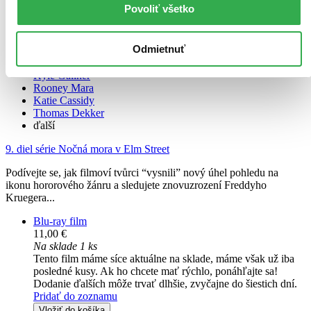
Povoliť všetko
Noční můra v Elm Street
EN
Odmietnuť
Jackie Earle Haley
Kyle Gallner
Rooney Mara
Katie Cassidy
Thomas Dekker
ďalší
9. diel série
Nočná mora v Elm Street
Podívejte se, jak filmoví tvůrci “vysnili” nový úhel pohledu na
ikonu hororového žánru a sledujete znovuzrození Freddyho
Kruegera...
Blu-ray film
11,00 €
Na sklade 1 ks
Tento film máme síce aktuálne na sklade, máme však už iba
posledné kusy. Ak ho chcete mať rýchlo, ponáhľajte sa!
Dodanie ďalších môže trvať dlhšie, zvyčajne do šiestich dní.
Pridať do zoznamu
Vložiť do košíka