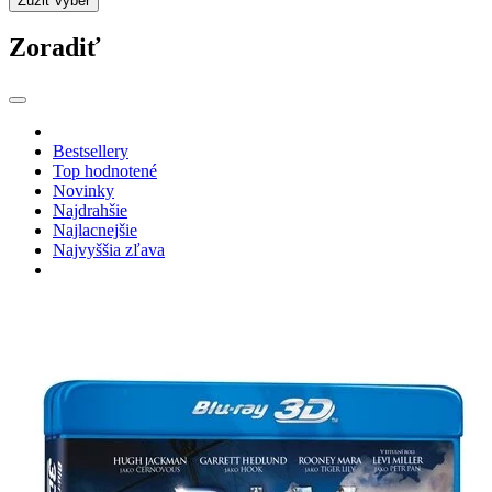
Zúžiť výber
Zoradiť
Bestsellery
Top hodnotené
Novinky
Najdrahšie
Najlacnejšie
Najvyššia zľava