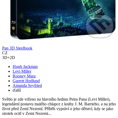
Pan 3D Steelbook
CZ
3D+2D
Hugh Jackman
Levi Miller
Rooney Mara
Garrett Hedlund
Amanda Seyfried
ďalší
Světlo je zde vrženo na hlavního hrdinu Petra Pana (Levi Miller),
legendární postavu malého chlapce z knihy J. M. Barrieho, a na jeho
život před Zemí Nezemí. Příběh vypráví o jeho dětství, kdy se jako
sirotek ocitl v Zemi Nezemi...