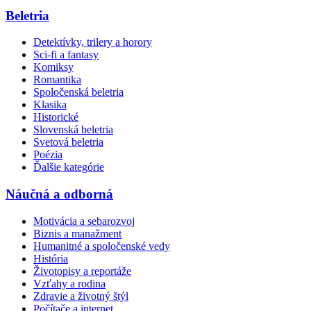
Beletria
Detektívky, trilery a horory
Sci-fi a fantasy
Komiksy
Romantika
Spoločenská beletria
Klasika
Historické
Slovenská beletria
Svetová beletria
Poézia
Ďalšie kategórie
Náučná a odborná
Motivácia a sebarozvoj
Biznis a manažment
Humanitné a spoločenské vedy
História
Životopisy a reportáže
Vzťahy a rodina
Zdravie a životný štýl
Počítače a internet