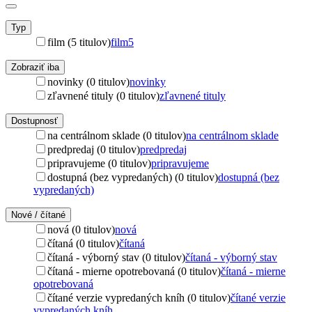
Typ
film (5 titulov)
film
5
Zobraziť iba
novinky (0 titulov)
novinky
zľavnené tituly (0 titulov)
zľavnené tituly
Dostupnosť
na centrálnom sklade (0 titulov)
na centrálnom sklade
predpredaj (0 titulov)
predpredaj
pripravujeme (0 titulov)
pripravujeme
dostupná (bez vypredaných) (0 titulov)
dostupná (bez
vypredaných)
Nové / čítané
nová (0 titulov)
nová
čítaná (0 titulov)
čítaná
čítaná - výborný stav (0 titulov)
čítaná - výborný stav
čítaná - mierne opotrebovaná (0 titulov)
čítaná - mierne
opotrebovaná
čítané verzie vypredaných kníh (0 titulov)
čítané verzie
vypredaných kníh