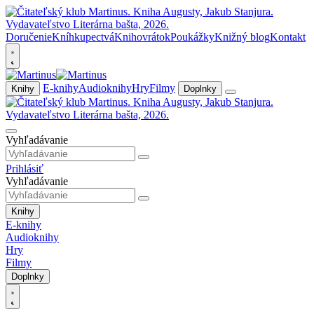
Doručenie
Kníhkupectvá
Knihovrátok
Poukážky
Knižný blog
Kontakt
E-knihy
Audioknihy
Hry
Filmy
Knihy
Doplnky
Vyhľadávanie
Prihlásiť
Vyhľadávanie
Knihy
E-knihy
Audioknihy
Hry
Filmy
Doplnky