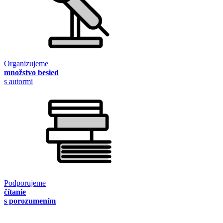
Organizujeme
množstvo besied
s autormi
Podporujeme
čítanie
s porozumením