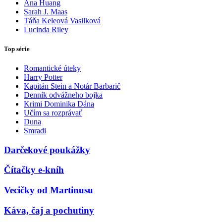
Ana Huang
Sarah J. Maas
Táňa Keleová Vasilková
Lucinda Riley
Top série
Romantické úteky
Harry Potter
Kapitán Stein a Notár Barbarič
Denník odvážneho bojka
Krimi Dominika Dána
Učím sa rozprávať
Duna
Smradi
Darčekové poukážky
Čítačky e-kníh
Vecičky od Martinusu
Káva, čaj a pochutiny