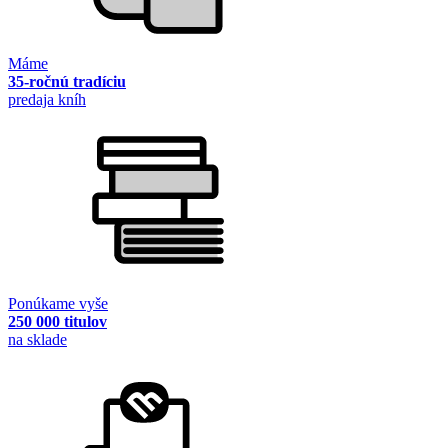
Máme
35-ročnú tradíciu
predaja kníh
Ponúkame vyše
250 000 titulov
na sklade