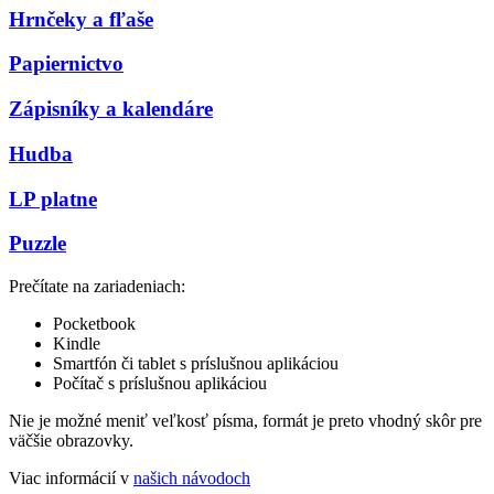
Hrnčeky a fľaše
Papiernictvo
Zápisníky a kalendáre
Hudba
LP platne
Puzzle
Prečítate na zariadeniach:
Pocketbook
Kindle
Smartfón či tablet s príslušnou aplikáciou
Počítač s príslušnou aplikáciou
Nie je možné meniť veľkosť písma, formát je preto vhodný skôr pre
väčšie obrazovky.
Viac informácií v
našich návodoch