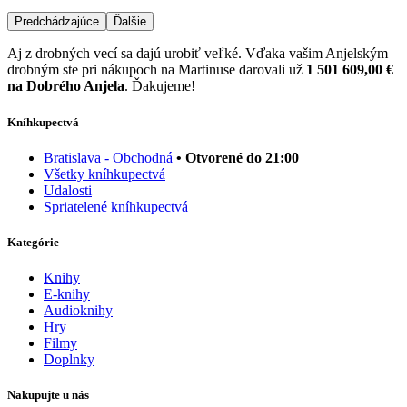
Predchádzajúce
Ďalšie
Aj z drobných vecí sa dajú urobiť veľké. Vďaka vašim Anjelským
drobným ste pri nákupoch na Martinuse darovali už
1 501 609,00 €
na Dobrého Anjela
. Ďakujeme!
Kníhkupectvá
Bratislava - Obchodná
• Otvorené do 21:00
Všetky kníhkupectvá
Udalosti
Spriatelené kníhkupectvá
Kategórie
Knihy
E-knihy
Audioknihy
Hry
Filmy
Doplnky
Nakupujte u nás