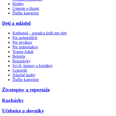
Hobby
Umenie a dizajn
Ďalšie kategórie
Deti a mládež
Knihorad – poradca kníh pre deti
Pre najmenších
Pre prvákov
Pre pubertiakov
Young Adult
Beletria
Rozprávky
Sci-fi, fantasy a komiksy
Leporelá
Náučné knihy
Ďalšie kategórie
Životopisy a reportáže
Kuchárky
Učebnice a slovníky