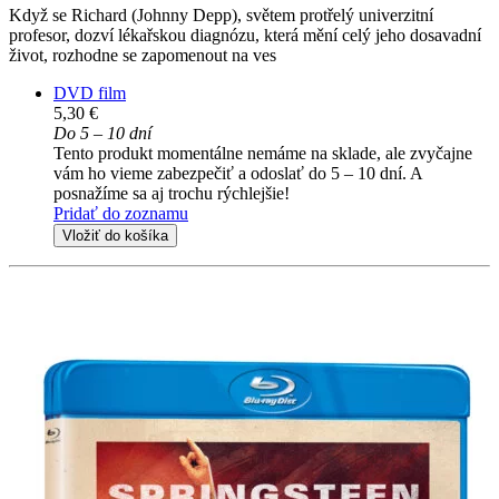
Když se Richard (Johnny Depp), světem protřelý univerzitní
profesor, dozví lékařskou diagnózu, která mění celý jeho dosavadní
život, rozhodne se zapomenout na ves
DVD film
5,30 €
Do 5 – 10 dní
Tento produkt momentálne nemáme na sklade, ale zvyčajne
vám ho vieme zabezpečiť a odoslať do 5 – 10 dní. A
posnažíme sa aj trochu rýchlejšie!
Pridať do zoznamu
Vložiť do košíka