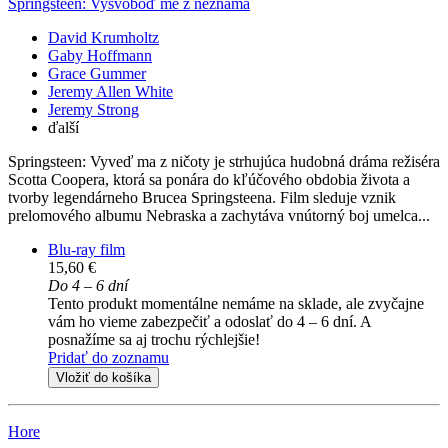
Springsteen: Vysvoboď mě z neznáma
David Krumholtz
Gaby Hoffmann
Grace Gummer
Jeremy Allen White
Jeremy Strong
ďalší
Springsteen: Vyveď ma z ničoty je strhujúca hudobná dráma režiséra
Scotta Coopera, ktorá sa ponára do kľúčového obdobia života a
tvorby legendárneho Brucea Springsteena. Film sleduje vznik
prelomového albumu Nebraska a zachytáva vnútorný boj umelca...
Blu-ray film
15,60 €
Do 4 – 6 dní
Tento produkt momentálne nemáme na sklade, ale zvyčajne
vám ho vieme zabezpečiť a odoslať do 4 – 6 dní. A
posnažíme sa aj trochu rýchlejšie!
Pridať do zoznamu
Vložiť do košíka
Hore