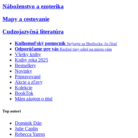
Náboženstvo a ezoterika
Mapy a cestovanie
Cudzojazyčná literatúra
Knihomoľský pomocník
Spýtajte sa Sherlocka, čo čítať
Odporúčame pre vás
Knižné tipy ušité na mieru vám
Všetky knihy
Knihy roka 2025
Bestsellery
Novinky
Pripravované
Akcie a zľavy
Kolekcie
BookTok
Mám záujem o titul
Top autori
Dominik Dán
Julie Caplin
Rebecca Yarros