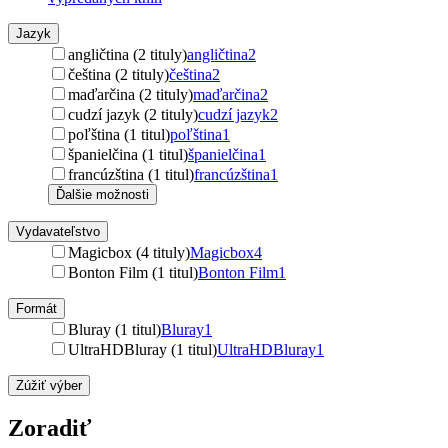
Jazyk
angličtina (2 tituly)
angličtina
2
čeština (2 tituly)
čeština
2
maďarčina (2 tituly)
maďarčina
2
cudzí jazyk (2 tituly)
cudzí jazyk
2
poľština (1 titul)
poľština
1
španielčina (1 titul)
španielčina
1
francúzština (1 titul)
francúzština
1
Ďalšie možnosti
Vydavateľstvo
Magicbox (4 tituly)
Magicbox
4
Bonton Film (1 titul)
Bonton Film
1
Formát
Bluray (1 titul)
Bluray
1
UltraHDBluray (1 titul)
UltraHDBluray
1
Zúžiť výber
Zoradiť