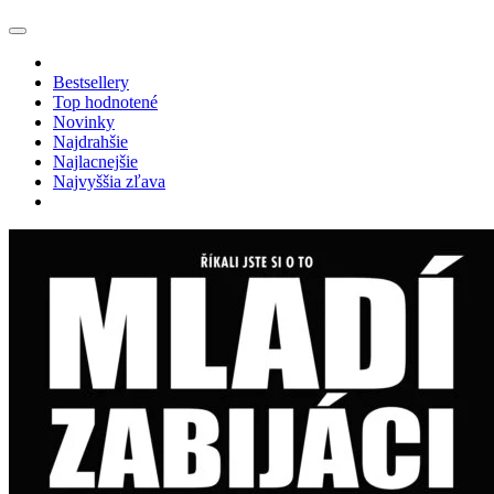
Bestsellery
Top hodnotené
Novinky
Najdrahšie
Najlacnejšie
Najvyššia zľava