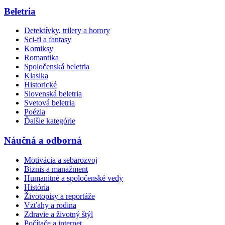
Beletria
Detektívky, trilery a horory
Sci-fi a fantasy
Komiksy
Romantika
Spoločenská beletria
Klasika
Historické
Slovenská beletria
Svetová beletria
Poézia
Ďalšie kategórie
Náučná a odborná
Motivácia a sebarozvoj
Biznis a manažment
Humanitné a spoločenské vedy
História
Životopisy a reportáže
Vzťahy a rodina
Zdravie a životný štýl
Počítače a internet