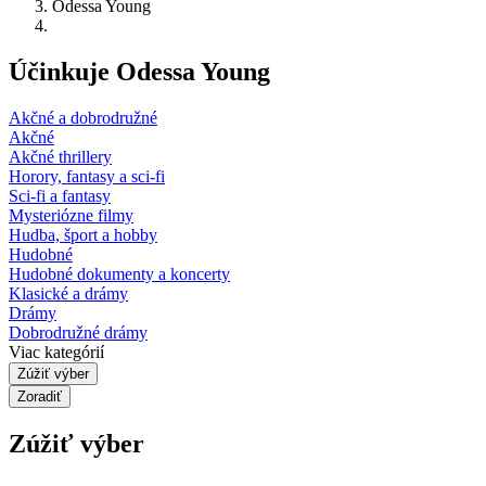
Odessa Young
Účinkuje Odessa Young
Akčné a dobrodružné
Akčné
Akčné thrillery
Horory, fantasy a sci-fi
Sci-fi a fantasy
Mysteriózne filmy
Hudba, šport a hobby
Hudobné
Hudobné dokumenty a koncerty
Klasické a drámy
Drámy
Dobrodružné drámy
Viac kategórií
Zúžiť výber
Zoradiť
Zúžiť výber