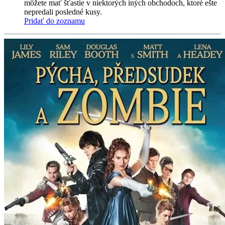
môžete mať šťastie v niektorých iných obchodoch, ktoré ešte
nepredali posledné kusy.
Pridať do zoznamu