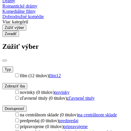
Drámy
Romantické drámy
Komediálne filmy
Dobrodružné komédie
Viac kategórií
Zúžiť výber
Zoradiť
Zúžiť výber
Typ
film (12 titulov)
film
12
Zobraziť iba
novinky (0 titulov)
novinky
zľavnené tituly (0 titulov)
zľavnené tituly
Dostupnosť
na centrálnom sklade (0 titulov)
na centrálnom sklade
predpredaj (0 titulov)
predpredaj
pripravujeme (0 titulov)
pripravujeme