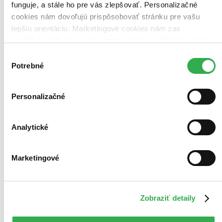
Dodanie ďalších môže trvať dlhšie, zvyčajne do piatich dní.
funguje, a stále ho pre vás zlepšovať. Personalizačné
Pridať do zoznamu
cookies nám dovoľujú prispôsobovať stránku pre vašu
Vložiť do košíka
lepšiu orientáciu. Marketingové cookies nám zas
umožňujú zobrazenie relevantnej reklamy. Niektoré údaje
zdieľame aj s tretími stranami. Veľmi by nám pomohlo,
Výber
keby sme mohli používať všetky tieto cookies. Ďakujeme!
Potrebné
súhlasu
Personalizačné
Analytické
Marketingové
Zobraziť detaily