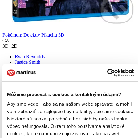
Pokémon: Detektiv Pikachu 3D
CZ
3D+2D
Ryan Reynolds
Justice Smith
Kathryn Newton
Bill Nighy
Ken Watanabe
ďalší
Môžeme pracovať s cookies a kontaktnými údajmi?
Historicky první hraný film o Pokémonech s názvem Pokémon:
Detektiv Pikachu vychází z fenoménu Pokémon...
Aby sme vedeli, ako sa na našom webe správate, a mohli
Blu-ray film
vám zobraziť tie najlepšie tipy na knihy, zbierame cookies.
20,50 €
Niektoré sú naozaj potrebné a bez nich by naša stránka
Na sklade 1 ks
vôbec nefungovala. Okrem toho používame analytické
Tento film máme síce aktuálne na sklade, máme však už iba
posledné kusy. Ak ho chcete mať rýchlo, ponáhľajte sa!
cookies, ktoré nám umožňujú zisťovať, ako náš web