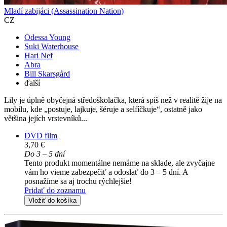
Mladí zabijáci (Assassination Nation)
CZ
Odessa Young
Suki Waterhouse
Hari Nef
Abra
Bill Skarsgård
ďalší
Lily je úplně obyčejná středoškolačka, která spíš než v realitě žije na
mobilu, kde „postuje, lajkuje, šéruje a selfíčkuje“, ostatně jako
většina jejích vrstevníků...
DVD film
3,70 €
Do 3 – 5 dní
Tento produkt momentálne nemáme na sklade, ale zvyčajne
vám ho vieme zabezpečiť a odoslať do 3 – 5 dní. A
posnažíme sa aj trochu rýchlejšie!
Pridať do zoznamu
Vložiť do košíka