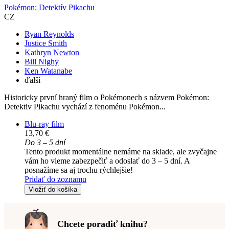
Pokémon: Detektív Pikachu
CZ
Ryan Reynolds
Justice Smith
Kathryn Newton
Bill Nighy
Ken Watanabe
ďalší
Historicky první hraný film o Pokémonech s názvem Pokémon:
Detektiv Pikachu vychází z fenoménu Pokémon...
Blu-ray film
13,70 €
Do 3 – 5 dní
Tento produkt momentálne nemáme na sklade, ale zvyčajne
vám ho vieme zabezpečiť a odoslať do 3 – 5 dní. A
posnažíme sa aj trochu rýchlejšie!
Pridať do zoznamu
Vložiť do košíka
Chcete poradiť knihu?