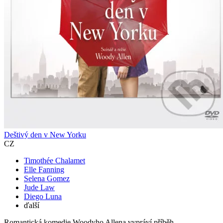
Deštivý den v New Yorku
CZ
Timothée Chalamet
Elle Fanning
Selena Gomez
Jude Law
Diego Luna
ďalší
Romantická komedie Woodyho Allena vypráví příběh