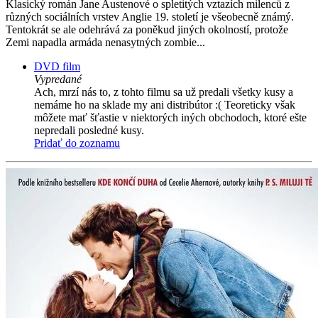
Klasický román Jane Austenové o spletitých vztazích milenců z
různých sociálních vrstev Anglie 19. století je všeobecně známý.
Tentokrát se ale odehrává za poněkud jiných okolností, protože
Zemi napadla armáda nenasytných zombie...
DVD film
Vypredané
Ach, mrzí nás to, z tohto filmu sa už predali všetky kusy a
nemáme ho na sklade my ani distribútor :( Teoreticky však
môžete mať šťastie v niektorých iných obchodoch, ktoré ešte
nepredali posledné kusy.
Pridať do zoznamu