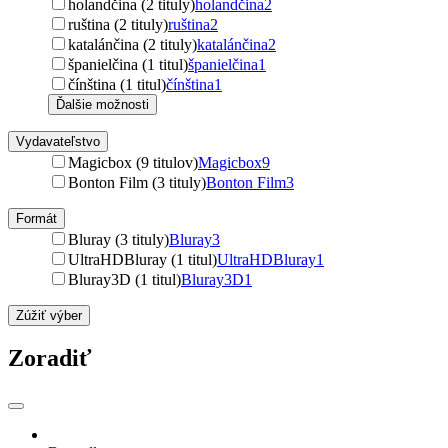
holandčina (2 tituly)
holandčina
2
ruština (2 tituly)
ruština
2
katalánčina (2 tituly)
katalánčina
2
španielčina (1 titul)
španielčina
1
čínština (1 titul)
čínština
1
Ďalšie možnosti
Vydavateľstvo
Magicbox (9 titulov)
Magicbox
9
Bonton Film (3 tituly)
Bonton Film
3
Formát
Bluray (3 tituly)
Bluray
3
UltraHDBluray (1 titul)
UltraHDBluray
1
Bluray3D (1 titul)
Bluray3D
1
Zúžiť výber
Zoradiť