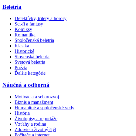
Beletria
Detektívky, trilery a horory
Sci-fi a fantasy
Komiksy
Romantika
Spoločenská beletria
Klasika
Historické
Slovenská beletria
Svetová beletria
Poézia
Ďalšie kategórie
Náučná a odborná
Motivácia a sebarozvoj
Biznis a manažment
Humanitné a spoločenské vedy
História
Životopisy a reportáže
Vzťahy a rodina
Zdravie a životný štýl
Počítače a internet