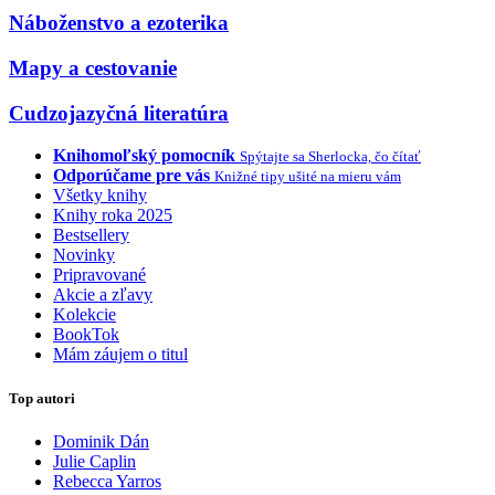
Náboženstvo a ezoterika
Mapy a cestovanie
Cudzojazyčná literatúra
Knihomoľský pomocník
Spýtajte sa Sherlocka, čo čítať
Odporúčame pre vás
Knižné tipy ušité na mieru vám
Všetky knihy
Knihy roka 2025
Bestsellery
Novinky
Pripravované
Akcie a zľavy
Kolekcie
BookTok
Mám záujem o titul
Top autori
Dominik Dán
Julie Caplin
Rebecca Yarros