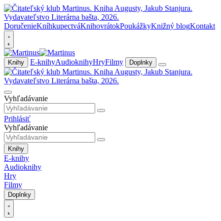
Doručenie
Kníhkupectvá
Knihovrátok
Poukážky
Knižný blog
Kontakt
E-knihy
Audioknihy
Hry
Filmy
Knihy
Doplnky
Vyhľadávanie
Prihlásiť
Vyhľadávanie
Knihy
E-knihy
Audioknihy
Hry
Filmy
Doplnky