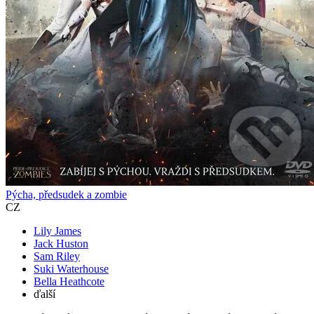
Pýcha, předsudek a zombie
CZ
Lily James
Jack Huston
Sam Riley
Suki Waterhouse
Bella Heathcote
ďalší