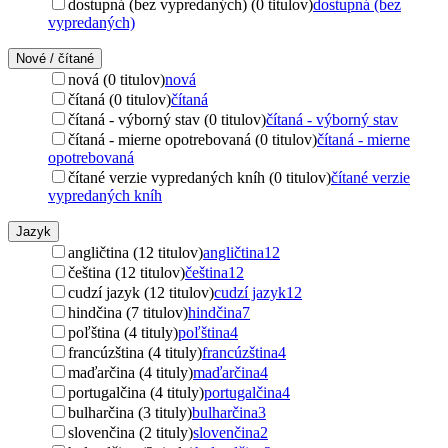
dostupná (bez vypredaných) (0 titulov)
dostupná (bez
vypredaných)
Nové / čítané
nová (0 titulov)
nová
čítaná (0 titulov)
čítaná
čítaná - výborný stav (0 titulov)
čítaná - výborný stav
čítaná - mierne opotrebovaná (0 titulov)
čítaná - mierne
opotrebovaná
čítané verzie vypredaných kníh (0 titulov)
čítané verzie
vypredaných kníh
Jazyk
angličtina (12 titulov)
angličtina
12
čeština (12 titulov)
čeština
12
cudzí jazyk (12 titulov)
cudzí jazyk
12
hindčina (7 titulov)
hindčina
7
poľština (4 tituly)
poľština
4
francúzština (4 tituly)
francúzština
4
maďarčina (4 tituly)
maďarčina
4
portugalčina (4 tituly)
portugalčina
4
bulharčina (3 tituly)
bulharčina
3
slovenčina (2 tituly)
slovenčina
2