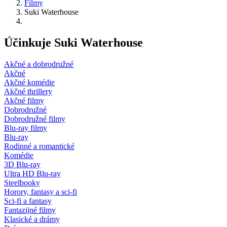
Filmy
Suki Waterhouse
Účinkuje Suki Waterhouse
Akčné a dobrodružné
Akčné
Akčné komédie
Akčné thrillery
Akčné filmy
Dobrodružné
Dobrodružné filmy
Blu-ray filmy
Blu-ray
Rodinné a romantické
Komédie
3D Blu-ray
Ultra HD Blu-ray
Steelbooky
Horory, fantasy a sci-fi
Sci-fi a fantasy
Fantazijné filmy
Klasické a drámy