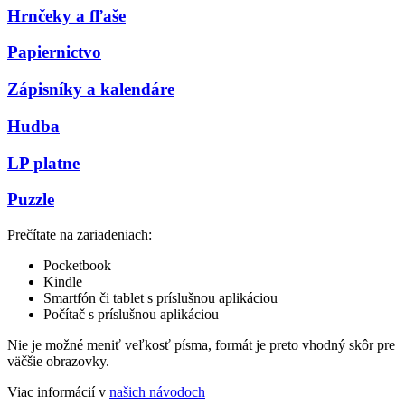
Hrnčeky a fľaše
Papiernictvo
Zápisníky a kalendáre
Hudba
LP platne
Puzzle
Prečítate na zariadeniach:
Pocketbook
Kindle
Smartfón či tablet s príslušnou aplikáciou
Počítač s príslušnou aplikáciou
Nie je možné meniť veľkosť písma, formát je preto vhodný skôr pre
väčšie obrazovky.
Viac informácií v
našich návodoch