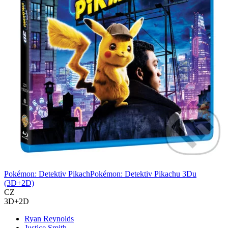
Pokémon: Detektiv PikachPokémon: Detektiv Pikachu 3Du
(3D+2D)
CZ
3D+2D
Ryan Reynolds
Justice Smith