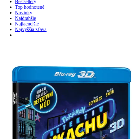
Bestsellery
Top hodnotené
Novinky
Najdrahšie
Najlacnejšie
Najvyššia zľava