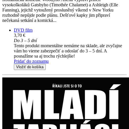
vysokoškoláků Gatsbyho (Timothée Chalamet) a Ashleigh (Elle
Fanning), jejichž vytoužený prosluněný víkend v New Yorku
rozhodně nepůjde podle plánu. Dešťové kapky jim připraví
nečekaná setkání a komická...
DVD film
3,70 €
Do 3 – 5 dní
Tento produkt momentálne nemáme na sklade, ale zvyčajne
vám ho vieme zabezpečiť a odoslať do 3 – 5 dní. A
posnažíme sa aj trochu rýchlejšie!
Pridať do zoznamu
Vložiť do košíka