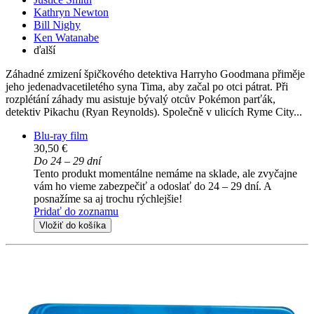
Kathryn Newton
Bill Nighy
Ken Watanabe
ďalší
Záhadné zmizení špičkového detektiva Harryho Goodmana přiměje
jeho jedenadvacetiletého syna Tima, aby začal po otci pátrat. Při
rozplétání záhady mu asistuje bývalý otcův Pokémon parťák,
detektiv Pikachu (Ryan Reynolds). Společně v ulicích Ryme City...
Blu-ray film
30,50 €
Do 24 – 29 dní
Tento produkt momentálne nemáme na sklade, ale zvyčajne
vám ho vieme zabezpečiť a odoslať do 24 – 29 dní. A
posnažíme sa aj trochu rýchlejšie!
Pridať do zoznamu
Vložiť do košíka