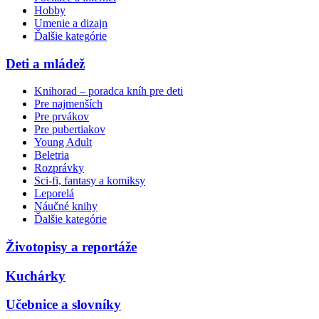
Hobby
Umenie a dizajn
Ďalšie kategórie
Deti a mládež
Knihorad – poradca kníh pre deti
Pre najmenších
Pre prvákov
Pre pubertiakov
Young Adult
Beletria
Rozprávky
Sci-fi, fantasy a komiksy
Leporelá
Náučné knihy
Ďalšie kategórie
Životopisy a reportáže
Kuchárky
Učebnice a slovníky