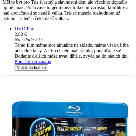
Měl to být pro Tris šťastný a slavnostní den, ale všechno dopadlo
úplně jinak. Po krvavé tragédii mezi frakcemi vzrůstají konflikty a
nad společností se vznáší válka. Tris se musela rozhodnout už
jednou – a teď ji čeká další volba...
DVD film
2,80 €
Na sklade 2 ks
Tento film máme síce aktuálne na sklade, máme však už iba
posledné kusy. Ak ho chcete mať rýchlo, ponáhľajte sa!
Dodanie ďalších môže trvať dlhšie, zvyčajne do piatich dní.
Pridať do zoznamu
Vložiť do košíka