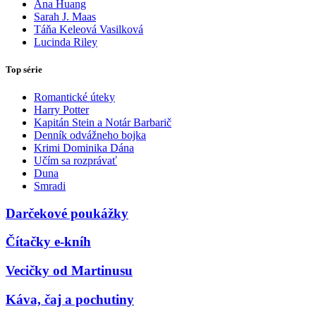
Ana Huang
Sarah J. Maas
Táňa Keleová Vasilková
Lucinda Riley
Top série
Romantické úteky
Harry Potter
Kapitán Stein a Notár Barbarič
Denník odvážneho bojka
Krimi Dominika Dána
Učím sa rozprávať
Duna
Smradi
Darčekové poukážky
Čítačky e-kníh
Vecičky od Martinusu
Káva, čaj a pochutiny