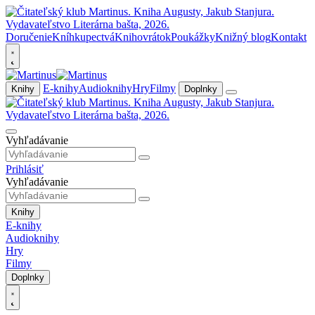
Doručenie
Kníhkupectvá
Knihovrátok
Poukážky
Knižný blog
Kontakt
E-knihy
Audioknihy
Hry
Filmy
Knihy
Doplnky
Vyhľadávanie
Prihlásiť
Vyhľadávanie
Knihy
E-knihy
Audioknihy
Hry
Filmy
Doplnky