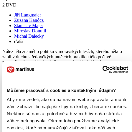
2 DVD
Jiří Langmajer
Zuzana Kanócz
Stanislav Majer
Miroslav Donutil
Michal Dalecký
ďalší
Nález těla známého politika v moravských lesích, kterého někdo
zabil v duchu středověkých mučících praktik a tělo pečlivě
naaranžoval v podivné scéně, rozpoutá policejní honbu na
sadistického vraha. V tuto chvíli ještě nikdo z policistů netuší, jak
moc...
DVD film
14,10 €
Môžeme pracovať s cookies a kontaktnými údajmi?
Na sklade 1 ks
Tento film máme síce aktuálne na sklade, máme však už iba
Aby sme vedeli, ako sa na našom webe správate, a mohli
posledné kusy. Ak ho chcete mať rýchlo, ponáhľajte sa!
vám zobraziť tie najlepšie tipy na knihy, zbierame cookies.
Dodanie ďalších môže trvať dlhšie, zvyčajne do 9 dní.
Niektoré sú naozaj potrebné a bez nich by naša stránka
Pridať do zoznamu
vôbec nefungovala. Okrem toho používame analytické
Vložiť do košíka
cookies, ktoré nám umožňujú zisťovať, ako náš web