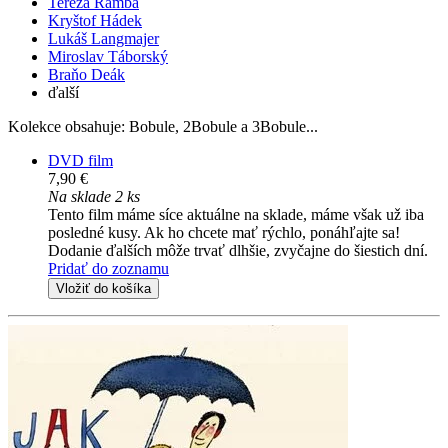
Tereza Ramba
Kryštof Hádek
Lukáš Langmajer
Miroslav Táborský
Braňo Deák
ďalší
Kolekce obsahuje: Bobule, 2Bobule a 3Bobule...
DVD film
7,90 €
Na sklade 2 ks
Tento film máme síce aktuálne na sklade, máme však už iba
posledné kusy. Ak ho chcete mať rýchlo, ponáhľajte sa!
Dodanie ďalších môže trvať dlhšie, zvyčajne do šiestich dní.
Pridať do zoznamu
Vložiť do košíka