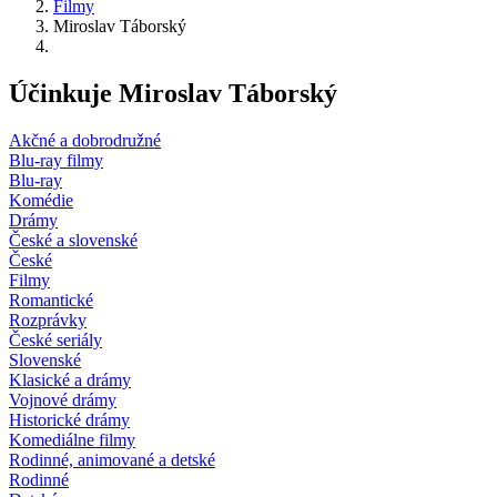
Filmy
Miroslav Táborský
Účinkuje Miroslav Táborský
Akčné a dobrodružné
Blu-ray filmy
Blu-ray
Komédie
Drámy
České a slovenské
České
Filmy
Romantické
Rozprávky
České seriály
Slovenské
Klasické a drámy
Vojnové drámy
Historické drámy
Komediálne filmy
Rodinné, animované a detské
Rodinné