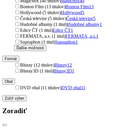
Magicbox (40 titulov)
Magicbox
40
Bonton Film (13 titulov)
Bonton Film
13
Hollywood (5 titulov)
Hollywood
5
Česká televize (5 titulov)
Česká televize
5
Hudobné albumy (1 titul)
Hudobné albumy
1
Edice ČT (1 titul)
Edice ČT
1
FERMATA, a.s. (1 titul)
FERMATA, a.s.
1
Supraphon (1 titul)
Supraphon
1
Ďalšie možnosti
Formát
Bluray (12 titulov)
Bluray
12
Bluray3D (1 titul)
Bluray3D
1
Obal
DVD obal (11 titulov)
DVD obal
11
Zúžiť výber
Zoradiť