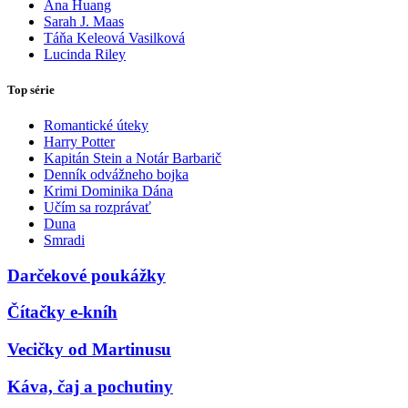
Ana Huang
Sarah J. Maas
Táňa Keleová Vasilková
Lucinda Riley
Top série
Romantické úteky
Harry Potter
Kapitán Stein a Notár Barbarič
Denník odvážneho bojka
Krimi Dominika Dána
Učím sa rozprávať
Duna
Smradi
Darčekové poukážky
Čítačky e-kníh
Vecičky od Martinusu
Káva, čaj a pochutiny