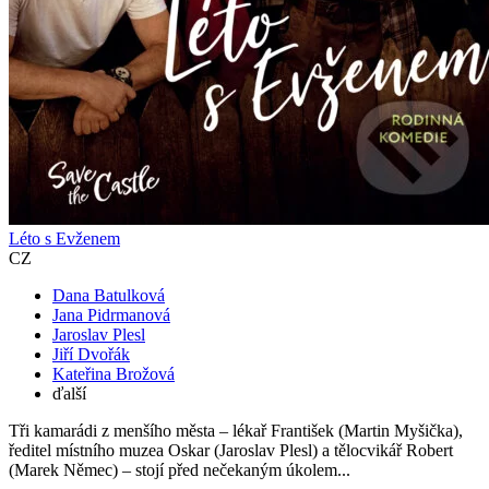
Léto s Evženem
CZ
Dana Batulková
Jana Pidrmanová
Jaroslav Plesl
Jiří Dvořák
Kateřina Brožová
ďalší
Tři kamarádi z menšího města – lékař František (Martin Myšička),
ředitel místního muzea Oskar (Jaroslav Plesl) a tělocvikář Robert
(Marek Němec) – stojí před nečekaným úkolem...