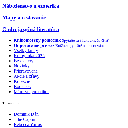
Náboženstvo a ezoterika
Mapy a cestovanie
Cudzojazyčná literatúra
Knihomoľský pomocník
Spýtajte sa Sherlocka, čo čítať
Odporúčame pre vás
Knižné tipy ušité na mieru vám
Všetky knihy
Knihy roka 2025
Bestsellery
Novinky
Pripravované
Akcie a zľavy
Kolekcie
BookTok
Mám záujem o titul
Top autori
Dominik Dán
Julie Caplin
Rebecca Yarros