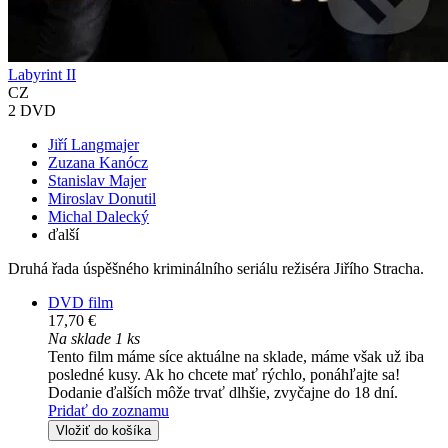
Labyrint II
CZ
2 DVD
Jiří Langmajer
Zuzana Kanócz
Stanislav Majer
Miroslav Donutil
Michal Dalecký
ďalší
Druhá řada úspěšného kriminálního seriálu režiséra Jiřího Stracha.
DVD film
17,70 €
Na sklade 1 ks
Tento film máme síce aktuálne na sklade, máme však už iba
posledné kusy. Ak ho chcete mať rýchlo, ponáhľajte sa!
Dodanie ďalších môže trvať dlhšie, zvyčajne do 18 dní.
Pridať do zoznamu
Vložiť do košíka