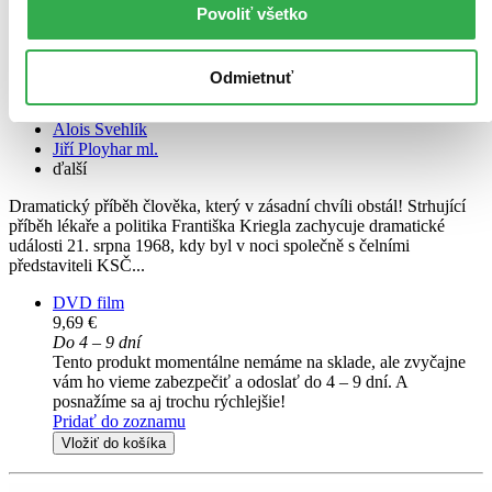
Muž, který stál v cestě
Povoliť všetko
CZ
Tomáš Töpfer
Odmietnuť
Zuzana Mauréry
Adrian Jastraban
Alois Švehlík
Jiří Ployhar ml.
ďalší
Dramatický příběh člověka, který v zásadní chvíli obstál! Strhující
příběh lékaře a politika Františka Kriegla zachycuje dramatické
události 21. srpna 1968, kdy byl v noci společně s čelními
představiteli KSČ...
DVD film
9,69 €
Do 4 – 9 dní
Tento produkt momentálne nemáme na sklade, ale zvyčajne
vám ho vieme zabezpečiť a odoslať do 4 – 9 dní. A
posnažíme sa aj trochu rýchlejšie!
Pridať do zoznamu
Vložiť do košíka