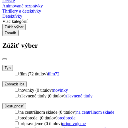
Detské
Animované rozprávky
Thrillery a detektívky
Detektívky
Viac kategórií
Zúžiť výber
Zoradiť
Zúžiť výber
Typ
film (72 titulov)
film
72
Zobraziť iba
novinky (0 titulov)
novinky
zľavnené tituly (0 titulov)
zľavnené tituly
Dostupnosť
na centrálnom sklade (0 titulov)
na centrálnom sklade
predpredaj (0 titulov)
predpredaj
pripravujeme (0 titulov)
pripravujeme