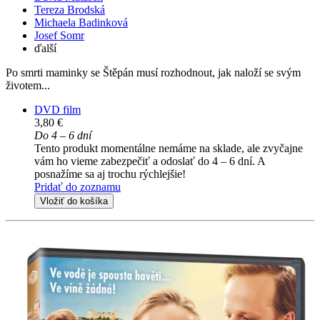
Tereza Brodská
Michaela Badinková
Josef Somr
ďalší
Po smrti maminky se Štěpán musí rozhodnout, jak naloží se svým
životem...
DVD film
3,80 €
Do 4 – 6 dní
Tento produkt momentálne nemáme na sklade, ale zvyčajne
vám ho vieme zabezpečiť a odoslať do 4 – 6 dní. A
posnažíme sa aj trochu rýchlejšie!
Pridať do zoznamu
Vložiť do košíka