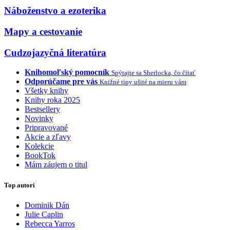
Náboženstvo a ezoterika
Mapy a cestovanie
Cudzojazyčná literatúra
Knihomoľský pomocník
Spýtajte sa Sherlocka, čo čítať
Odporúčame pre vás
Knižné tipy ušité na mieru vám
Všetky knihy
Knihy roka 2025
Bestsellery
Novinky
Pripravované
Akcie a zľavy
Kolekcie
BookTok
Mám záujem o titul
Top autori
Dominik Dán
Julie Caplin
Rebecca Yarros