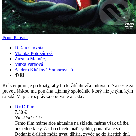
Princ Krasoň
Dušan Cinkota
Monika Potokárová
Zuzana Mauréry
Mirka Partlová
Andrea Kiráľová Somorovská
ďalší
Krásny princ je prekliaty, aby ho každé dievča milovalo. Na ceste za
pravou láskou mu pomáha tajomný spoločník, ktorý nie je tým, kým
sa zdá. Vtipná rozprávka o odvahe a láske.
DVD film
7,30 €
Na sklade 1 ks
Tento film máme síce aktuálne na sklade, máme však už iba
posledné kusy. Ak ho chcete mať rýchlo, ponáhľajte sa!
Dodanie ďalších môže trvať dlhšie, zvyčajne do šiestich dní.