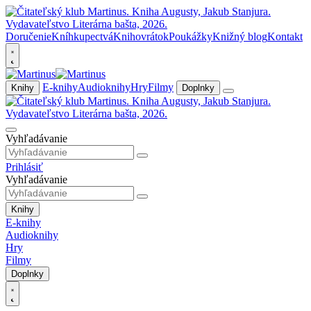
Doručenie
Kníhkupectvá
Knihovrátok
Poukážky
Knižný blog
Kontakt
E-knihy
Audioknihy
Hry
Filmy
Knihy
Doplnky
Vyhľadávanie
Prihlásiť
Vyhľadávanie
Knihy
E-knihy
Audioknihy
Hry
Filmy
Doplnky