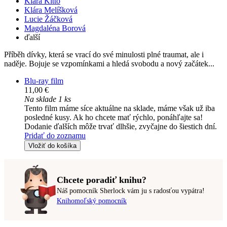
Klára Kitto
Klára Melíšková
Lucie Žáčková
Magdaléna Borová
ďalší
Příběh dívky, která se vrací do své minulosti plné traumat, ale i
naděje. Bojuje se vzpomínkami a hledá svobodu a nový začátek...
Blu-ray film
11,00 €
Na sklade 1 ks
Tento film máme síce aktuálne na sklade, máme však už iba
posledné kusy. Ak ho chcete mať rýchlo, ponáhľajte sa!
Dodanie ďalších môže trvať dlhšie, zvyčajne do šiestich dní.
Pridať do zoznamu
Vložiť do košíka
Chcete poradiť knihu?
Náš pomocník Sherlock vám ju s radosťou vypátra!
Knihomoľský pomocník