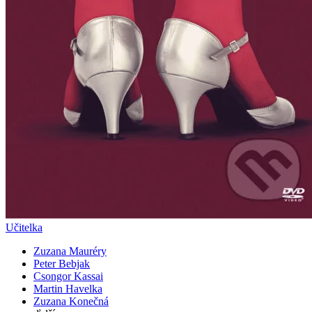
Učitelka
Zuzana Mauréry
Peter Bebjak
Csongor Kassai
Martin Havelka
Zuzana Konečná