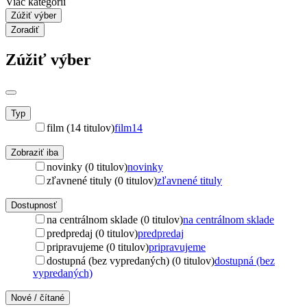
Viac kategórií
Zúžiť výber
Zoradiť
Zúžiť výber
Typ
film (14 titulov)
film
14
Zobraziť iba
novinky (0 titulov)
novinky
zľavnené tituly (0 titulov)
zľavnené tituly
Dostupnosť
na centrálnom sklade (0 titulov)
na centrálnom sklade
predpredaj (0 titulov)
predpredaj
pripravujeme (0 titulov)
pripravujeme
dostupná (bez vypredaných) (0 titulov)
dostupná (bez
vypredaných)
Nové / čítané