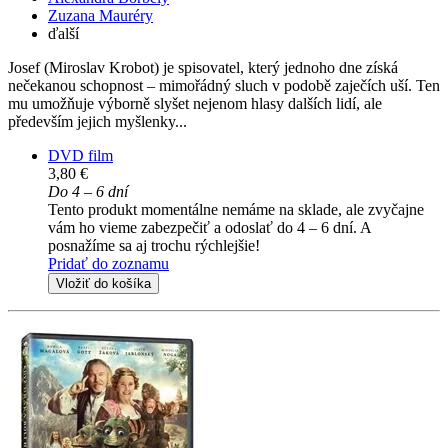
Zuzana Mauréry
ďalší
Josef (Miroslav Krobot) je spisovatel, který jednoho dne získá
nečekanou schopnost – mimořádný sluch v podobě zaječích uší. Ten
mu umožňuje výborně slyšet nejenom hlasy dalších lidí, ale
především jejich myšlenky...
DVD film
3,80 €
Do 4 – 6 dní
Tento produkt momentálne nemáme na sklade, ale zvyčajne
vám ho vieme zabezpečiť a odoslať do 4 – 6 dní. A
posnažíme sa aj trochu rýchlejšie!
Pridať do zoznamu
Vložiť do košíka