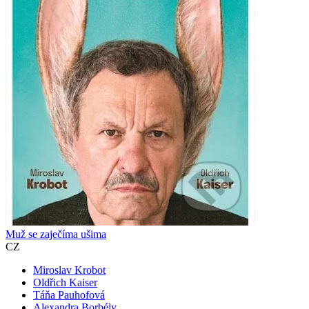
Muž se zaječíma ušima
CZ
Miroslav Krobot
Oldřich Kaiser
Táňa Pauhofová
Alexandra Borbély