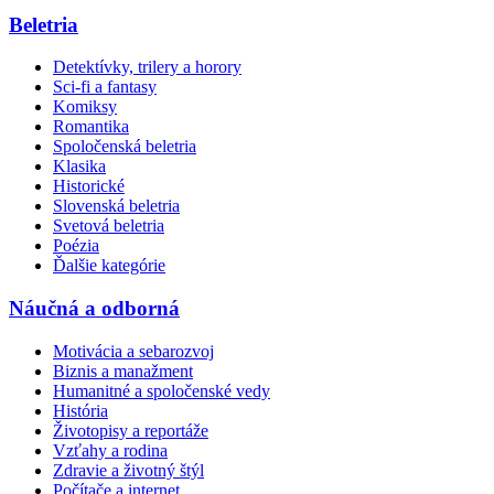
Beletria
Detektívky, trilery a horory
Sci-fi a fantasy
Komiksy
Romantika
Spoločenská beletria
Klasika
Historické
Slovenská beletria
Svetová beletria
Poézia
Ďalšie kategórie
Náučná a odborná
Motivácia a sebarozvoj
Biznis a manažment
Humanitné a spoločenské vedy
História
Životopisy a reportáže
Vzťahy a rodina
Zdravie a životný štýl
Počítače a internet