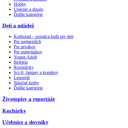
Hobby
Umenie a dizajn
Ďalšie kategórie
Deti a mládež
Knihorad – poradca kníh pre deti
Pre najmenších
Pre prvákov
Pre pubertiakov
Young Adult
Beletria
Rozprávky
Sci-fi, fantasy a komiksy
Leporelá
Náučné knihy
Ďalšie kategórie
Životopisy a reportáže
Kuchárky
Učebnice a slovníky