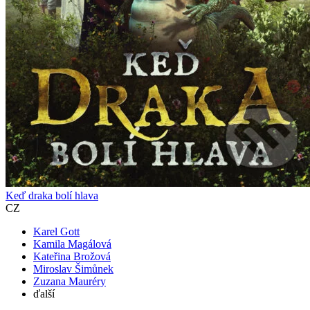
Keď draka bolí hlava
CZ
Karel Gott
Kamila Magálová
Kateřina Brožová
Miroslav Šimůnek
Zuzana Mauréry
ďalší