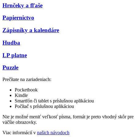
Hrnčeky a fľaše
Papiernictvo
Zápisníky a kalendáre
Hudba
LP platne
Puzzle
Prečítate na zariadeniach:
Pocketbook
Kindle
Smartfón či tablet s príslušnou aplikáciou
Počítač s príslušnou aplikáciou
Nie je možné meniť veľkosť písma, formát je preto vhodný skôr pre
väčšie obrazovky.
Viac informácií v
našich návodoch