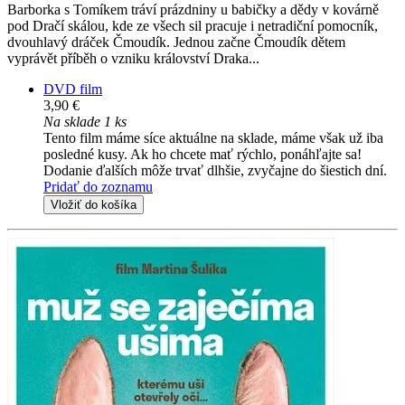
Barborka s Tomíkem tráví prázdniny u babičky a dědy v kovárně
pod Dračí skálou, kde ze všech sil pracuje i netradiční pomocník,
dvouhlavý dráček Čmoudík. Jednou začne Čmoudík dětem
vyprávět příběh o vzniku království Draka...
DVD film
3,90 €
Na sklade 1 ks
Tento film máme síce aktuálne na sklade, máme však už iba
posledné kusy. Ak ho chcete mať rýchlo, ponáhľajte sa!
Dodanie ďalších môže trvať dlhšie, zvyčajne do šiestich dní.
Pridať do zoznamu
Vložiť do košíka