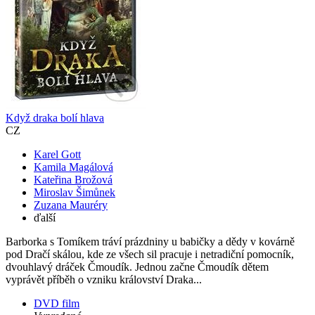
Když draka bolí hlava
CZ
Karel Gott
Kamila Magálová
Kateřina Brožová
Miroslav Šimůnek
Zuzana Mauréry
ďalší
Barborka s Tomíkem tráví prázdniny u babičky a dědy v kovárně
pod Dračí skálou, kde ze všech sil pracuje i netradiční pomocník,
dvouhlavý dráček Čmoudík. Jednou začne Čmoudík dětem
vyprávět příběh o vzniku království Draka...
DVD film