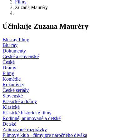
Filmy
Zuzana Mauréry
Účinkuje Zuzana Mauréry
Blu-ray filmy
Blu-ray
Dokumenty
České a slovenské
České
Drámy
Filmy
Komédie
Rozprávky
České seriály
Slovenské
Klasické a drámy
Klasické
Klasické historické filmy
Rodinné, animované a detské
Detské
Animované rozprávky
Filmový klub - filmy pre náročného diváka