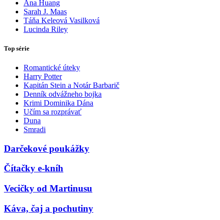
Ana Huang
Sarah J. Maas
Táňa Keleová Vasilková
Lucinda Riley
Top série
Romantické úteky
Harry Potter
Kapitán Stein a Notár Barbarič
Denník odvážneho bojka
Krimi Dominika Dána
Učím sa rozprávať
Duna
Smradi
Darčekové poukážky
Čítačky e-kníh
Vecičky od Martinusu
Káva, čaj a pochutiny