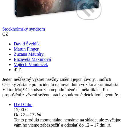
Stockholmský syndrom
CZ
David Švehlík
Martin Finger
Zuzana Mauréry
Elizaveta Maximová
Vojtěch Vondráček
ďalší
Jeden nešťastný výstřel navždy změnil jejich životy. Jindřich
Osecký zůstane po incidentu na invalidním vozíku a kriminalista
Viktor Mojžíš je odsouzen nepodmíněně na několik let. Po
propuštění z vězení sežene práci v soukromé detektivní agentuře...
DVD film
15,00 €
Do 12 – 17 dní
Tento produkt momentálne nemáme na sklade, ale zvyčajne
vám ho vieme zabezpečiť a odoslať do 12 – 17 dní. A