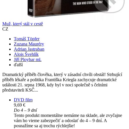
Muž, který stál v cestě
CZ
Tomáš Töpfer
Zuzana Mauréry
Adrian Jastraban
Alois Švehlík
Jiří Ployhar ml.
ďalší
Dramatický příběh člověka, který v zásadní chvíli obstál! Strhující
příběh lékaře a politika Františka Kriegla zachycuje dramatické
události 21. srpna 1968, kdy byl v noci společně s čelními
představiteli KSČ...
DVD film
9,69 €
Do 4 – 9 dní
Tento produkt momentálne nemáme na sklade, ale zvyčajne
vám ho vieme zabezpečiť a odoslať do 4 – 9 dní. A
posnažíme sa aj trochu rýchlejšie!