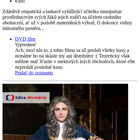
ďalší
Zdánlivě empatická a laskavě vyhlížející učitelka manipuluje
prostřednictvím svých žáků jejich rodiči za účelem osobního
obohacení, ať už v podobě materiálních výhod, či dokonce vidiny
milostného poměru...
DVD film
Vypredané
Ach, mrzí nás to, z tohto filmu sa už predali všetky kusy a
nemáme ho na sklade my ani distribútor :( Teoreticky však
môžete mať šťastie v niektorých iných obchodoch, ktoré ešte
nepredali posledné kusy.
Pridať do zoznamu