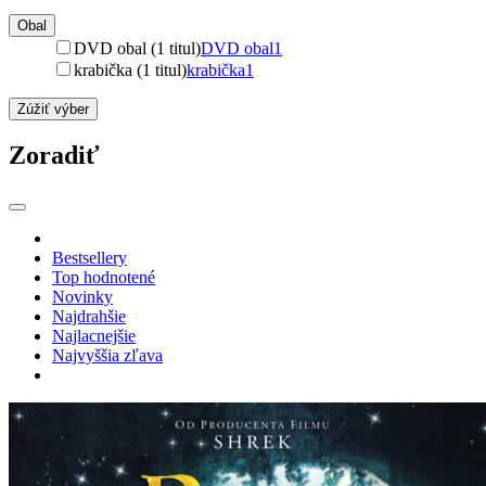
Obal
DVD obal (1 titul)
DVD obal
1
krabička (1 titul)
krabička
1
Zúžiť výber
Zoradiť
Bestsellery
Top hodnotené
Novinky
Najdrahšie
Najlacnejšie
Najvyššia zľava