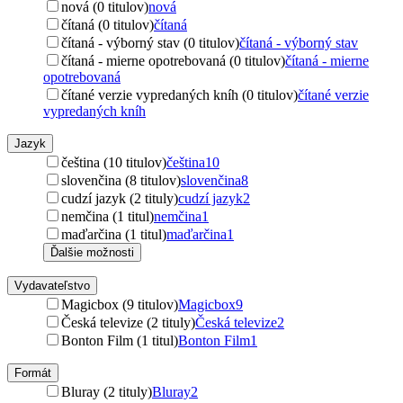
nová (0 titulov)
nová
čítaná (0 titulov)
čítaná
čítaná - výborný stav (0 titulov)
čítaná - výborný stav
čítaná - mierne opotrebovaná (0 titulov)
čítaná - mierne
opotrebovaná
čítané verzie vypredaných kníh (0 titulov)
čítané verzie
vypredaných kníh
Jazyk
čeština (10 titulov)
čeština
10
slovenčina (8 titulov)
slovenčina
8
cudzí jazyk (2 tituly)
cudzí jazyk
2
nemčina (1 titul)
nemčina
1
maďarčina (1 titul)
maďarčina
1
Ďalšie možnosti
Vydavateľstvo
Magicbox (9 titulov)
Magicbox
9
Česká televize (2 tituly)
Česká televize
2
Bonton Film (1 titul)
Bonton Film
1
Formát
Bluray (2 tituly)
Bluray
2