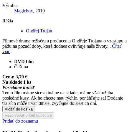
Výrobca
Magicbox
, 2019
Réžia
Ondřej Trojan
Filmové drama režiséra a producenta Ondřeje Trojana o vzestupu a
pádu na pozadí doby, která dodnes ovlivňuje naše životy...
Čítať
viac
DVD film
Čeština
Cena:
3,70 €
Na sklade 1 ks
Posielame ihneď
Tento film máme síce aktuálne na sklade, máme však už iba
posledné kusy. Ak ho chcete mať rýchlo, ponáhľajte sa! Dodanie
ďalších môže trvať dlhšie, zvyčajne do šiestich dní.
Vložiť do košíka
Rezervovať v kníhkupectve
Pridať do zoznamu