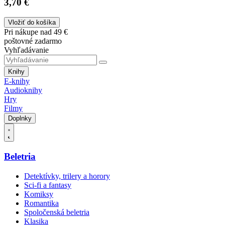
3,70 €
Vložiť do košíka
Pri nákupe nad 49 €
poštovné zadarmo
Vyhľadávanie
Knihy
E-knihy
Audioknihy
Hry
Filmy
Doplnky
Beletria
Detektívky, trilery a horory
Sci-fi a fantasy
Komiksy
Romantika
Spoločenská beletria
Klasika