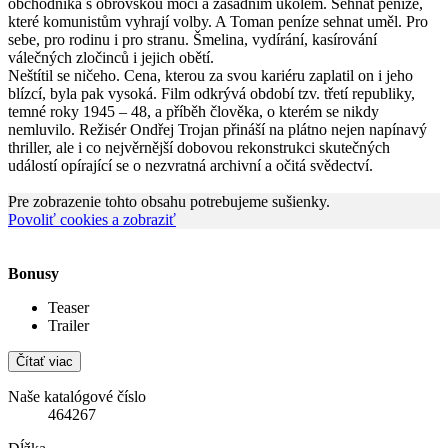
obchodníka s obrovskou mocí a zásadním úkolem. Sehnat peníze,
které komunistům vyhrají volby. A Toman peníze sehnat uměl. Pro
sebe, pro rodinu i pro stranu. Šmelina, vydírání, kasírování
válečných zločinců i jejich obětí.
Neštítil se ničeho. Cena, kterou za svou kariéru zaplatil on i jeho
blízcí, byla pak vysoká. Film odkrývá období tzv. třetí republiky,
temné roky 1945 – 48, a příběh člověka, o kterém se nikdy
nemluvilo. Režisér Ondřej Trojan přináší na plátno nejen napínavý
thriller, ale i co nejvěrnější dobovou rekonstrukci skutečných
událostí opírající se o nezvratná archivní a očitá svědectví.
Pre zobrazenie tohto obsahu potrebujeme sušienky.
Povoliť cookies a zobraziť
Bonusy
Teaser
Trailer
Čítať viac
Naše katalógové číslo
464267