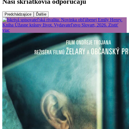
Naši škriatkovia odporúčajú
Predchádzajúce
Ďalšie