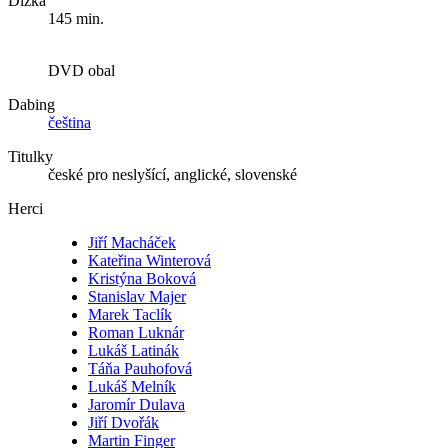
Dĺžka
145 min.
DVD obal
Dabing
čeština
Titulky
české pro neslyšící, anglické, slovenské
Herci
Jiří Macháček
Kateřina Winterová
Kristýna Boková
Stanislav Majer
Marek Taclík
Roman Luknár
Lukáš Latinák
Táňa Pauhofová
Lukáš Melník
Jaromír Dulava
Jiří Dvořák
Martin Finger