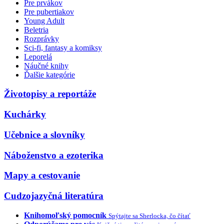
Pre prvákov
Pre pubertiakov
Young Adult
Beletria
Rozprávky
Sci-fi, fantasy a komiksy
Leporelá
Náučné knihy
Ďalšie kategórie
Životopisy a reportáže
Kuchárky
Učebnice a slovníky
Náboženstvo a ezoterika
Mapy a cestovanie
Cudzojazyčná literatúra
Knihomoľský pomocník
Spýtajte sa Sherlocka, čo čítať