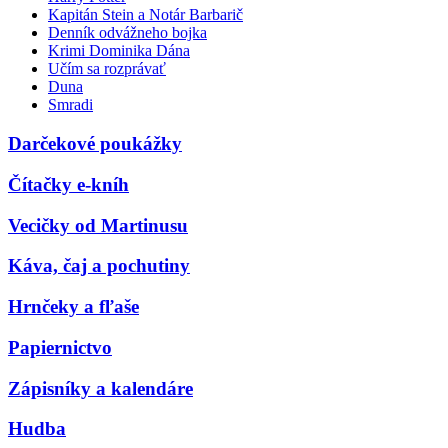
Kapitán Stein a Notár Barbarič
Denník odvážneho bojka
Krimi Dominika Dána
Učím sa rozprávať
Duna
Smradi
Darčekové poukážky
Čítačky e-kníh
Vecičky od Martinusu
Káva, čaj a pochutiny
Hrnčeky a fľaše
Papiernictvo
Zápisníky a kalendáre
Hudba