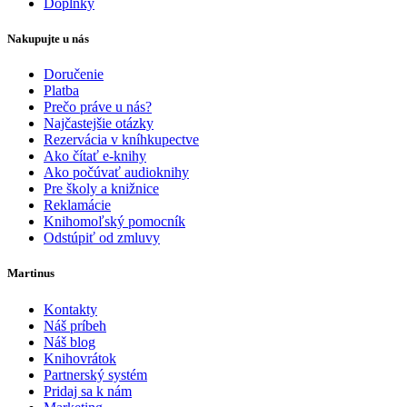
Doplnky
Nakupujte u nás
Doručenie
Platba
Prečo práve u nás?
Najčastejšie otázky
Rezervácia v kníhkupectve
Ako čítať e-knihy
Ako počúvať audioknihy
Pre školy a knižnice
Reklamácie
Knihomoľský pomocník
Odstúpiť od zmluvy
Martinus
Kontakty
Náš príbeh
Náš blog
Knihovrátok
Partnerský systém
Pridaj sa k nám