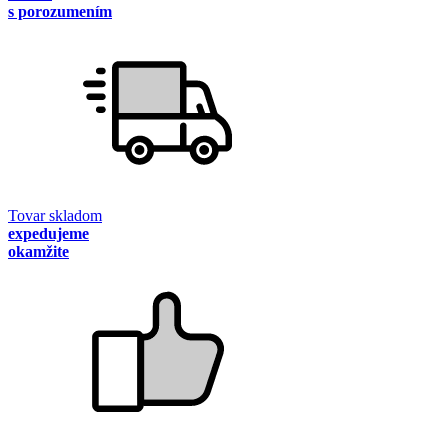
s porozumením
Tovar skladom
expedujeme
okamžite