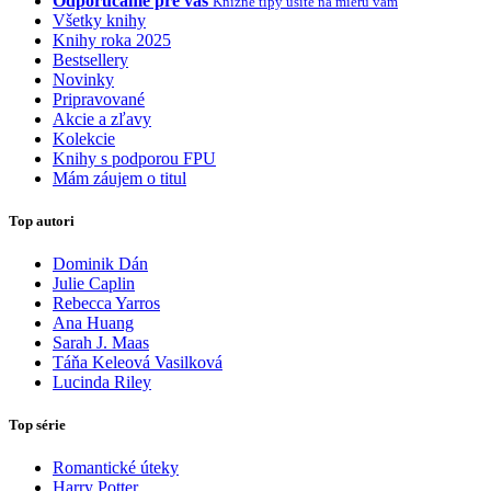
Odporúčame pre vás
Knižné tipy ušité na mieru vám
Všetky knihy
Knihy roka 2025
Bestsellery
Novinky
Pripravované
Akcie a zľavy
Kolekcie
Knihy s podporou FPU
Mám záujem o titul
Top autori
Dominik Dán
Julie Caplin
Rebecca Yarros
Ana Huang
Sarah J. Maas
Táňa Keleová Vasilková
Lucinda Riley
Top série
Romantické úteky
Harry Potter