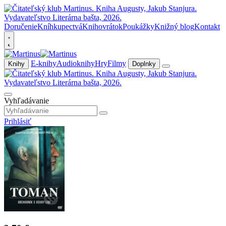
Doručenie
Kníhkupectvá
Knihovrátok
Poukážky
Knižný blog
Kontakt
E-knihy
Audioknihy
Hry
Filmy
Knihy
Doplnky
Vyhľadávanie
Prihlásiť