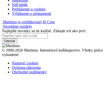
Marketing
Náš labák
Prehlásenie o cookies
Vyhlásenie o prístupnosti
Martinus je certifikovaný B Corp
Nerobíme rozdiely
Najlepšie novinky sú tie knižné. Získajte ich ako prví:
Odoslať
© 2000-2026 Martinus. Internetové kníhkupectvo. Všetky práva
vyhradené.
Nastaviť cookies
Ochrana súkromia
Obchodné podmienky