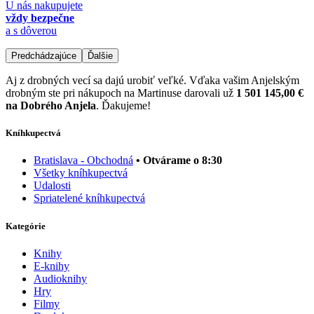
U nás nakupujete
vždy bezpečne
a s dôverou
Predchádzajúce
Ďalšie
Aj z drobných vecí sa dajú urobiť veľké. Vďaka vašim Anjelským
drobným ste pri nákupoch na Martinuse darovali už
1 501 145,00 €
na Dobrého Anjela
. Ďakujeme!
Kníhkupectvá
Bratislava - Obchodná
• Otvárame o 8:30
Všetky kníhkupectvá
Udalosti
Spriatelené kníhkupectvá
Kategórie
Knihy
E-knihy
Audioknihy
Hry
Filmy