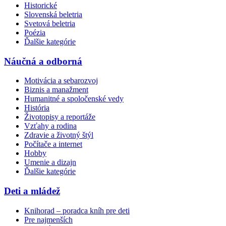
Historické
Slovenská beletria
Svetová beletria
Poézia
Ďalšie kategórie
Náučná a odborná
Motivácia a sebarozvoj
Biznis a manažment
Humanitné a spoločenské vedy
História
Životopisy a reportáže
Vzťahy a rodina
Zdravie a životný štýl
Počítače a internet
Hobby
Umenie a dizajn
Ďalšie kategórie
Deti a mládež
Knihorad – poradca kníh pre deti
Pre najmenších