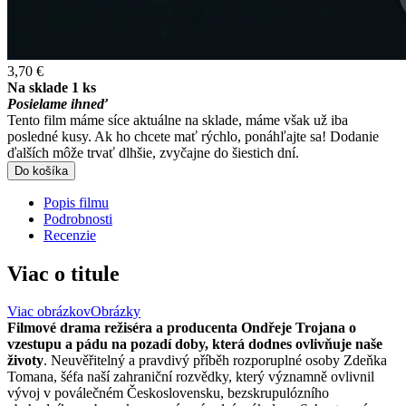
3,70 €
Na sklade 1 ks
Posielame ihneď
Tento film máme síce aktuálne na sklade, máme však už iba
posledné kusy. Ak ho chcete mať rýchlo, ponáhľajte sa! Dodanie
ďalších môže trvať dlhšie, zvyčajne do šiestich dní.
Do košíka
Popis filmu
Podrobnosti
Recenzie
Viac o titule
Viac obrázkov
Obrázky
Filmové drama režiséra a producenta Ondřeje Trojana o
vzestupu a pádu na pozadí doby, která dodnes ovlivňuje naše
životy
. Neuvěřitelný a pravdivý příběh rozporuplné osoby Zdeňka
Tomana, šéfa naší zahraniční rozvědky, který významně ovlivnil
vývoj v poválečném Československu, bezskrupulózního