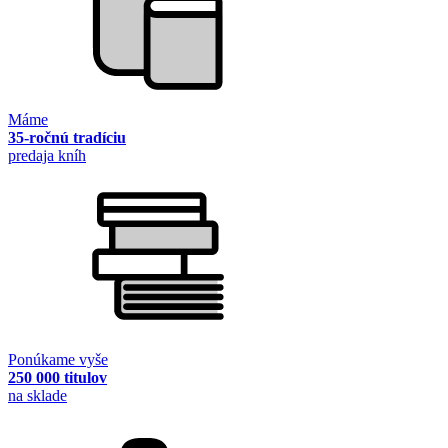
Máme
35-ročnú tradíciu
predaja kníh
Ponúkame vyše
250 000 titulov
na sklade