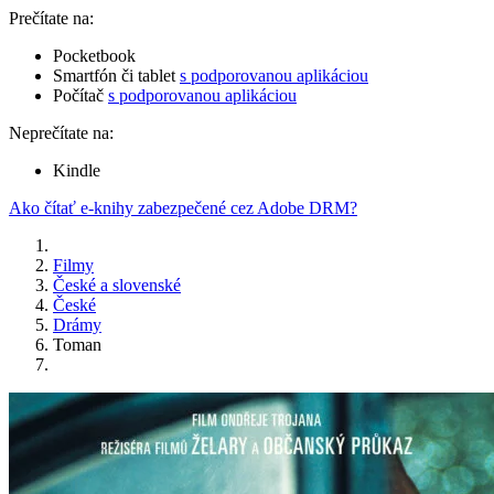
Prečítate na:
Pocketbook
Smartfón či tablet
s podporovanou aplikáciou
Počítač
s podporovanou aplikáciou
Neprečítate na:
Kindle
Ako čítať e-knihy zabezpečené cez Adobe DRM?
Filmy
České a slovenské
České
Drámy
Toman