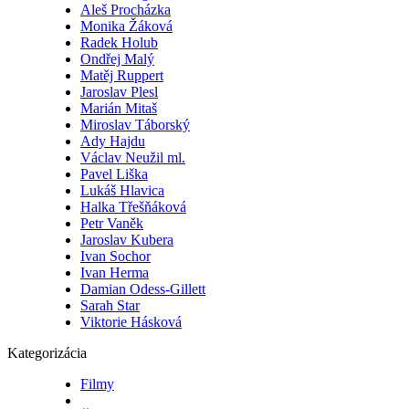
Aleš Procházka
Monika Žáková
Radek Holub
Ondřej Malý
Matěj Ruppert
Jaroslav Plesl
Marián Mitaš
Miroslav Táborský
Ady Hajdu
Václav Neužil ml.
Pavel Liška
Lukáš Hlavica
Halka Třešňáková
Petr Vaněk
Jaroslav Kubera
Ivan Sochor
Ivan Herma
Damian Odess-Gillett
Sarah Star
Viktorie Hásková
Kategorizácia
Filmy