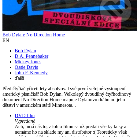
Bob Dylan: No Direction Home
EN
Bob Dylan
D.A. Pennebaker
Mickey Jones
Ossie Davis
John F. Kennedy
ďalší
Před čtyřiačtyřiceti lety absolvoval své první veřejné vystoupení
americký písničkář Bob Dylan. Velkolepý dvoudílný čtyřhodinový
dokument No Direction Home mapuje Dylanovu dráhu od jeho
dětství v americkém státě Minnesota...
DVD film
Vypredané
Ach, mrzí nás to, z tohto filmu sa už predali všetky kusy a
nemáme ho na sklade my ani distribútor :( Teoreticky však