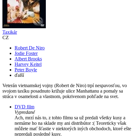
Taxikár
CZ
Robert De Niro
Jodie Foster
Albert Brooks
Harvey Keitel
Peter Boyle
ďalší
Veterán vietnamskej vojny (Robert de Niro) trpí nespavosťou, vo
svojom taxíku posadnuto križuje ulice Manhattanu a pomaly sa
stráca v osamelosti a vlastnom, pokrivenom pohľade na svet.
DVD film
Vypredané
Ach, mrzí nás to, z tohto filmu sa už predali všetky kusy a
nemáme ho na sklade my ani distribútor :( Teoreticky však
môžete mať šťastie v niektorých iných obchodoch, ktoré ešte
nepredali posledné kusy.