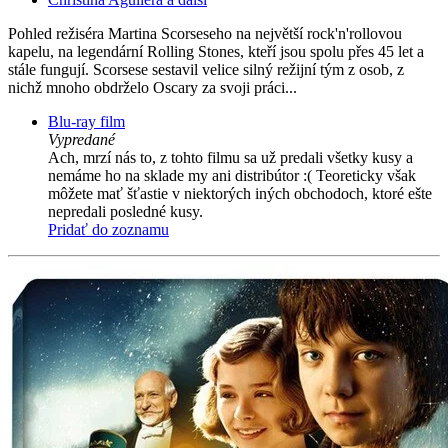
Pohled režiséra Martina Scorseseho na největší rock'n'rollovou
kapelu, na legendární Rolling Stones, kteří jsou spolu přes 45 let a
stále fungují. Scorsese sestavil velice silný režijní tým z osob, z
nichž mnoho obdrželo Oscary za svoji práci...
Blu-ray film
Vypredané
Ach, mrzí nás to, z tohto filmu sa už predali všetky kusy a
nemáme ho na sklade my ani distribútor :( Teoreticky však
môžete mať šťastie v niektorých iných obchodoch, ktoré ešte
nepredali posledné kusy.
Pridať do zoznamu