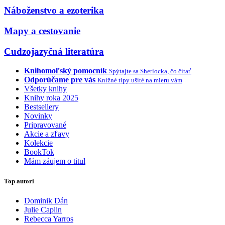
Náboženstvo a ezoterika
Mapy a cestovanie
Cudzojazyčná literatúra
Knihomoľský pomocník
Spýtajte sa Sherlocka, čo čítať
Odporúčame pre vás
Knižné tipy ušité na mieru vám
Všetky knihy
Knihy roka 2025
Bestsellery
Novinky
Pripravované
Akcie a zľavy
Kolekcie
BookTok
Mám záujem o titul
Top autori
Dominik Dán
Julie Caplin
Rebecca Yarros