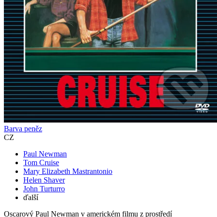
Barva peněz
CZ
Paul Newman
Tom Cruise
Mary Elizabeth Mastrantonio
Helen Shaver
John Turturro
ďalší
Oscarový Paul Newman v americkém filmu z prostředí