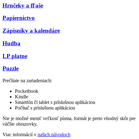
Hrnčeky a fľaše
Papiernictvo
Zápisníky a kalendáre
Hudba
LP platne
Puzzle
Prečítate na zariadeniach:
Pocketbook
Kindle
Smartfón či tablet s príslušnou aplikáciou
Počítač s príslušnou aplikáciou
Nie je možné meniť veľkosť písma, formát je preto vhodný skôr pre
väčšie obrazovky.
Viac informácií v
našich návodoch