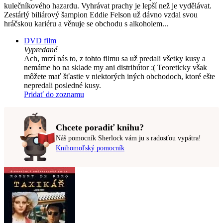
kulečníkového hazardu. Vyhrávat prachy je lepší než je vydělávat.
Zestárlý biliárový šampion Eddie Felson už dávno vzdal svou
hráčskou kariéru a věnuje se obchodu s alkoholem...
DVD film
Vypredané
Ach, mrzí nás to, z tohto filmu sa už predali všetky kusy a
nemáme ho na sklade my ani distribútor :( Teoreticky však
môžete mať šťastie v niektorých iných obchodoch, ktoré ešte
nepredali posledné kusy.
Pridať do zoznamu
Chcete poradiť knihu?
Náš pomocník Sherlock vám ju s radosťou vypátra!
Knihomoľský pomocník