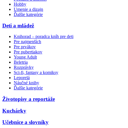
Hobby
Umenie a dizajn
Ďalšie kategórie
Deti a mládež
Knihorad – poradca kníh pre deti
Pre najmenších
Pre prvákov
Pre pubertiakov
Young Adult
Beletria
Rozprávky
Sci-fi, fantasy a komiksy
Leporelá
Náučné knihy
Ďalšie kategórie
Životopisy a reportáže
Kuchárky
Učebnice a slovníky