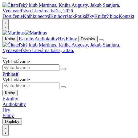
Doručenie
Kníhkupectvá
Knihovrátok
Poukážky
Knižný blog
Kontakt
E-knihy
Audioknihy
Hry
Filmy
Knihy
Doplnky
Vyhľadávanie
Prihlásiť
Vyhľadávanie
Knihy
E-knihy
Audioknihy
Hry
Filmy
Doplnky