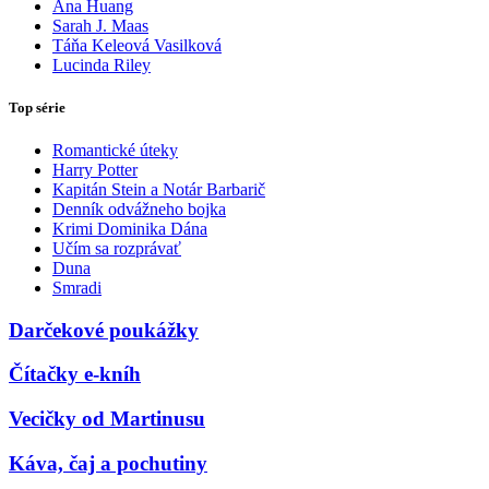
Ana Huang
Sarah J. Maas
Táňa Keleová Vasilková
Lucinda Riley
Top série
Romantické úteky
Harry Potter
Kapitán Stein a Notár Barbarič
Denník odvážneho bojka
Krimi Dominika Dána
Učím sa rozprávať
Duna
Smradi
Darčekové poukážky
Čítačky e-kníh
Vecičky od Martinusu
Káva, čaj a pochutiny