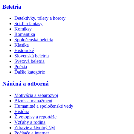
Beletria
Detektívky, trilery a horory
Sci-fi a fantasy
Komiksy
Romantika
Spoločenská beletria
Klasika
Historické
Slovenská beletria
Svetová beletria
Poézia
Ďalšie kategórie
Náučná a odborná
Motivácia a sebarozvoj
Biznis a manažment
Humanitné a spoločenské vedy
História
Životopisy a reportáže
Vzťahy a rodina
Zdravie a životný štýl
Počítače a internet