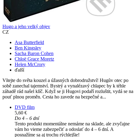
Hugo a jeho velký objev
CZ
Asa Butterfield
Ben Kingsley
Sacha Baron Cohen
Chloë Grace Moretz
Helen McCrory
ďalší
Vítejte do světa kouzel a úžasných dobrodružství! Hugův otec po
sobě zanechal tajemství. Bystrý a vynalézavý chlapec by k téhle
záhadě rád našel klíč. Když se ji Hugovi podaří rozluštit, vydá se na
pouť plnou proměn. Cesta ho zavede na bezpečné a...
DVD film
5,60 €
Do 4 – 6 dní
Tento produkt momentálne nemáme na sklade, ale zvyčajne
vám ho vieme zabezpečiť a odoslať do 4 – 6 dní. A
posnažíme sa aj trochu rýchlejšie!