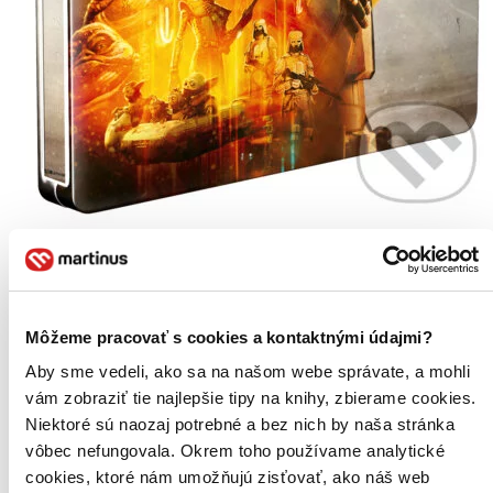
TOP #9
Novinka
Star Wars: Mandalorian a Grogu - Limitovaná sběratelská edice -
steelbook
CZ
Môžeme pracovať s cookies a kontaktnými údajmi?
2BD (UHD+BD)
Aby sme vedeli, ako sa na našom webe správate, a mohli
Hemky Madera
vám zobraziť tie najlepšie tipy na knihy, zbierame cookies.
Jeremy Allen White
Jonny Coyne
Niektoré sú naozaj potrebné a bez nich by naša stránka
Martin Scorsese
vôbec nefungovala. Okrem toho používame analytické
Matthew Willig
cookies, ktoré nám umožňujú zisťovať, ako náš web
ďalší