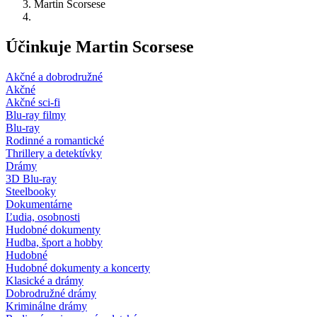
Martin Scorsese
Účinkuje Martin Scorsese
Akčné a dobrodružné
Akčné
Akčné sci-fi
Blu-ray filmy
Blu-ray
Rodinné a romantické
Thrillery a detektívky
Drámy
3D Blu-ray
Steelbooky
Dokumentárne
Ľudia, osobnosti
Hudobné dokumenty
Hudba, šport a hobby
Hudobné
Hudobné dokumenty a koncerty
Klasické a drámy
Dobrodružné drámy
Kriminálne drámy