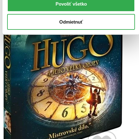
Povoliť všetko
Odmietnuť