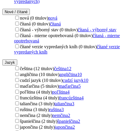
vypredaných)
Nové / čítané
nová (0 titulov)
nová
čítaná (0 titulov)
čítaná
čítaná - výborný stav (0 titulov)
čítaná - výborný stav
čítaná - mierne opotrebovaná (0 titulov)
čítaná - mierne
opotrebovaná
čítané verzie vypredaných kníh (0 titulov)
čítané verzie
vypredaných kníh
Jazyk
čeština (12 titulov)
čeština
12
angličtina (10 titulov)
angličtina
10
cudzí jazyk (10 titulov)
cudzí jazyk
10
maďarčina (5 titulov)
maďarčina
5
poľština (4 tituly)
poľština
4
francúzština (4 tituly)
francúzština
4
taliančina (3 tituly)
taliančina
3
ruština (3 tituly)
ruština
3
nemčina (2 tituly)
nemčina
2
španielčina (2 tituly)
španielčina
2
japončina (2 tituly)
japončina
2