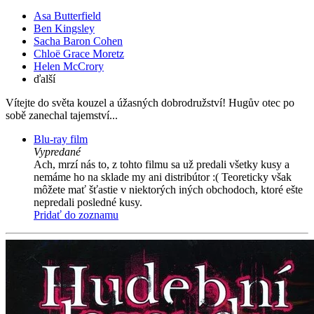
Asa Butterfield
Ben Kingsley
Sacha Baron Cohen
Chloë Grace Moretz
Helen McCrory
ďalší
Vítejte do světa kouzel a úžasných dobrodružství! Hugův otec po
sobě zanechal tajemství...
Blu-ray film
Vypredané
Ach, mrzí nás to, z tohto filmu sa už predali všetky kusy a
nemáme ho na sklade my ani distribútor :( Teoreticky však
môžete mať šťastie v niektorých iných obchodoch, ktoré ešte
nepredali posledné kusy.
Pridať do zoznamu