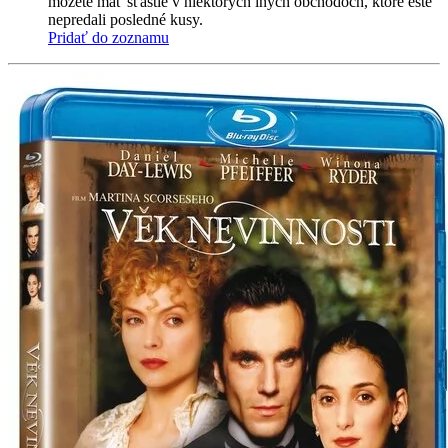
môžete mať šťastie v niektorých iných obchodoch, ktoré ešte
nepredali posledné kusy.
Pridať do zoznamu