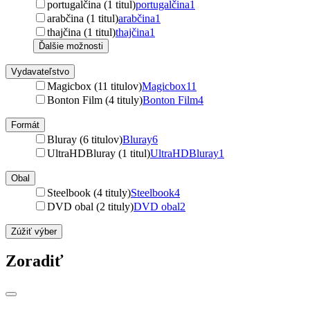
portugalčina (1 titul)
portugalčina
1
arabčina (1 titul)
arabčina
1
thajčina (1 titul)
thajčina
1
Ďalšie možnosti
Vydavateľstvo
Magicbox (11 titulov)
Magicbox
11
Bonton Film (4 tituly)
Bonton Film
4
Formát
Bluray (6 titulov)
Bluray
6
UltraHDBluray (1 titul)
UltraHDBluray
1
Obal
Steelbook (4 tituly)
Steelbook
4
DVD obal (2 tituly)
DVD obal
2
Zúžiť výber
Zoradiť