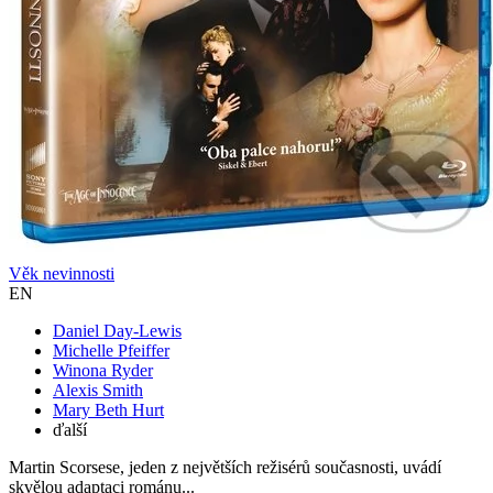
Věk nevinnosti
EN
Daniel Day-Lewis
Michelle Pfeiffer
Winona Ryder
Alexis Smith
Mary Beth Hurt
ďalší
Martin Scorsese, jeden z největších režisérů současnosti, uvádí
skvělou adaptaci románu...