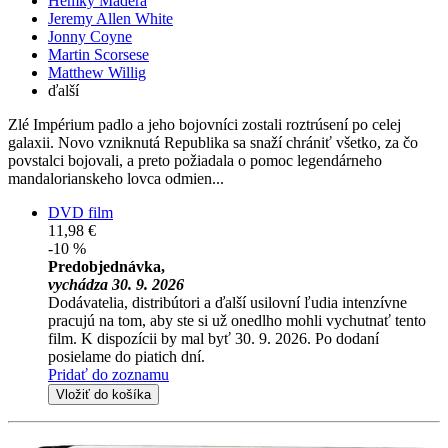
Hemky Madera
Jeremy Allen White
Jonny Coyne
Martin Scorsese
Matthew Willig
ďalší
Zlé Impérium padlo a jeho bojovníci zostali roztrúsení po celej
galaxii. Novo vzniknutá Republika sa snaží chrániť všetko, za čo
povstalci bojovali, a preto požiadala o pomoc legendárneho
mandalorianskeho lovca odmien...
DVD film
11,98 €
-10 %
Predobjednávka,
vychádza 30. 9. 2026
Dodávatelia, distribútori a ďalší usilovní ľudia intenzívne
pracujú na tom, aby ste si už onedlho mohli vychutnať tento
film. K dispozícii by mal byť 30. 9. 2026. Po dodaní
posielame do piatich dní.
Pridať do zoznamu
Vložiť do košíka