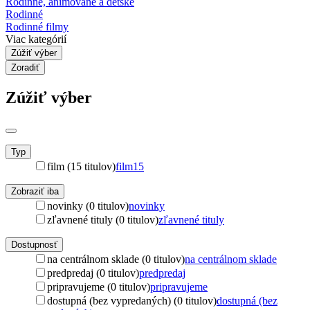
Rodinné, animované a detské
Rodinné
Rodinné filmy
Viac kategórií
Zúžiť výber
Zoradiť
Zúžiť výber
Typ
film (15 titulov)
film
15
Zobraziť iba
novinky (0 titulov)
novinky
zľavnené tituly (0 titulov)
zľavnené tituly
Dostupnosť
na centrálnom sklade (0 titulov)
na centrálnom sklade
predpredaj (0 titulov)
predpredaj
pripravujeme (0 titulov)
pripravujeme
dostupná (bez vypredaných) (0 titulov)
dostupná (bez