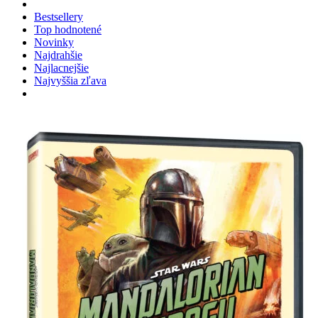
Bestsellery
Top hodnotené
Novinky
Najdrahšie
Najlacnejšie
Najvyššia zľava