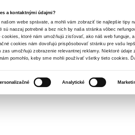
es a kontaktnými údajmi?
našom webe správate, a mohli vám zobraziť tie najlepšie tipy n
é sú naozaj potrebné a bez nich by naša stránka vôbec nefung
 cookies, ktoré nám umožňujú zisťovať, ako náš web funguje, a 
ačné cookies nám dovoľujú prispôsobovať stránku pre vašu lepši
zas umožňujú zobrazenie relevantnej reklamy. Niektoré údaje z
y nám pomohlo, keby sme mohli používať všetky tieto cookies. 
ersonalizačné
Analytické
Marketi