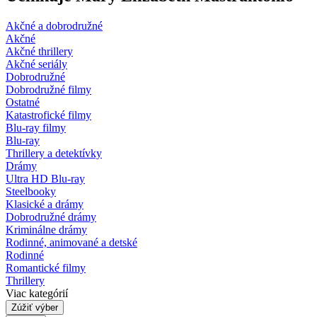
Akčné a dobrodružné
Akčné
Akčné thrillery
Akčné seriály
Dobrodružné
Dobrodružné filmy
Ostatné
Katastrofické filmy
Blu-ray filmy
Blu-ray
Thrillery a detektívky
Drámy
Ultra HD Blu-ray
Steelbooky
Klasické a drámy
Dobrodružné drámy
Kriminálne drámy
Rodinné, animované a detské
Rodinné
Romantické filmy
Thrillery
Viac kategórií
Zúžiť výber