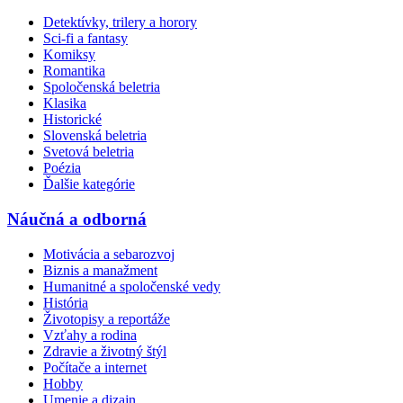
Detektívky, trilery a horory
Sci-fi a fantasy
Komiksy
Romantika
Spoločenská beletria
Klasika
Historické
Slovenská beletria
Svetová beletria
Poézia
Ďalšie kategórie
Náučná a odborná
Motivácia a sebarozvoj
Biznis a manažment
Humanitné a spoločenské vedy
História
Životopisy a reportáže
Vzťahy a rodina
Zdravie a životný štýl
Počítače a internet
Hobby
Umenie a dizajn