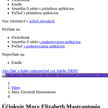
Kindle
Smartfón či tablet s príslušnou aplikáciou
Počítač s príslušnou aplikáciou
Viac informácií v
našich návodoch
Prečítate na:
Pocketbook
Smartfón či tablet
s podporovanou aplikáciou
Počítač
s podporovanou aplikáciou
Neprečítate na:
Kindle
Ako čítať e-knihy zabezpečené cez Adobe DRM?
Filmy
Mary Elizabeth Mastrantonio
Účinkuje Mary Elizabeth Mastrantonio