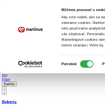
Doručenie
Kníhkupectvá
Knihovrátok
Poukážky
Knižný blog
Kontakt
Môžeme pracovať s cooki
Aby sme vedeli, ako sa na 
zbierame cookies. Niektor
E-knihy
Audioknihy
Hry
Filmy
Knihy
Doplnky
toho používame analytické
vás zlepšovať. Personaliz
Vyhľadávanie
Marketingové cookies nám 
tretími stranami. Veľmi b
Prihlásiť
Vyhľadávanie
Výber
Knihy
Potrebné
P
súhlasu
E-knihy
Audioknihy
Hry
Filmy
Doplnky
Beletria