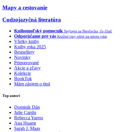
Mapy a cestovanie
Cudzojazyčná literatúra
Knihomoľský pomocník
Spýtajte sa Sherlocka, čo čítať
Odporúčame pre vás
Knižné tipy ušité na mieru vám
Všetky knihy
Knihy roka 2025
Bestsellery
Novinky
Pripravované
Akcie a zľavy
Kolekcie
BookTok
Mám záujem o titul
Top autori
Dominik Dán
Julie Caplin
Rebecca Yarros
Ana Huang
Sarah J. Maas