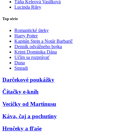
Táňa Keleová Vasilková
Lucinda Riley
Top série
Romantické úteky
Harry Potter
Kapitán Stein a Notár Barbarič
Denník odvážneho bojka
Krimi Dominika Dána
Učím sa rozprávať
Duna
Smradi
Darčekové poukážky
Čítačky e-kníh
Vecičky od Martinusu
Káva, čaj a pochutiny
Hrnčeky a fľaše