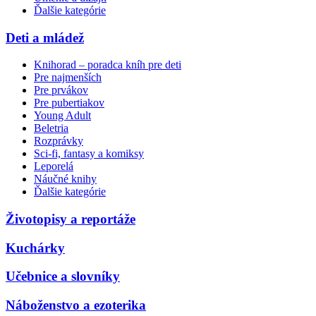
Ďalšie kategórie
Deti a mládež
Knihorad – poradca kníh pre deti
Pre najmenších
Pre prvákov
Pre pubertiakov
Young Adult
Beletria
Rozprávky
Sci-fi, fantasy a komiksy
Leporelá
Náučné knihy
Ďalšie kategórie
Životopisy a reportáže
Kuchárky
Učebnice a slovníky
Náboženstvo a ezoterika