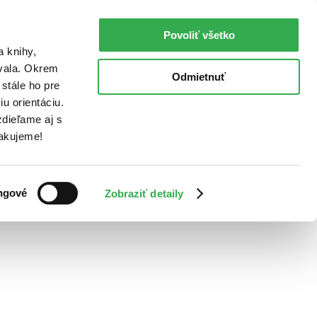
Povoliť všetko
a knihy,
ovala. Okrem
Odmietnuť
stále ho pre
u orientáciu.
dieľame aj s
Ďakujeme!
ngové
Zobraziť detaily