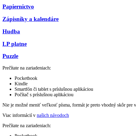
Papiernictvo
Zápisníky a kalendáre
Hudba
LP platne
Puzzle
Prečítate na zariadeniach:
Pocketbook
Kindle
Smartfón či tablet s príslušnou aplikáciou
Počítač s príslušnou aplikáciou
Nie je možné meniť veľkosť písma, formát je preto vhodný skôr pre 
Viac informácií v
našich návodoch
Prečítate na zariadeniach:
Pocketbook