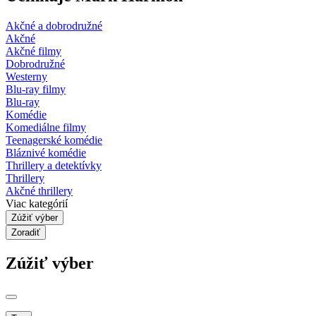
Akčné a dobrodružné
Akčné
Akčné filmy
Dobrodružné
Westerny
Blu-ray filmy
Blu-ray
Komédie
Komediálne filmy
Teenagerské komédie
Bláznivé komédie
Thrillery a detektívky
Thrillery
Akčné thrillery
Viac kategórií
Zúžiť výber
Zoradiť
Zúžiť výber