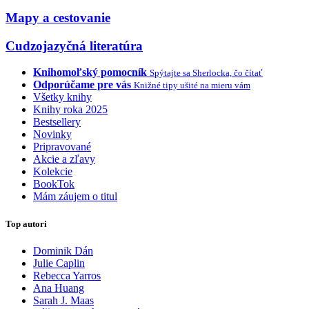
Mapy a cestovanie
Cudzojazyčná literatúra
Knihomoľský pomocník
Spýtajte sa Sherlocka, čo čítať
Odporúčame pre vás
Knižné tipy ušité na mieru vám
Všetky knihy
Knihy roka 2025
Bestsellery
Novinky
Pripravované
Akcie a zľavy
Kolekcie
BookTok
Mám záujem o titul
Top autori
Dominik Dán
Julie Caplin
Rebecca Yarros
Ana Huang
Sarah J. Maas