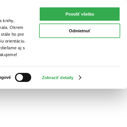
Povoliť všetko
a knihy,
ovala. Okrem
Odmietnuť
stále ho pre
u orientáciu.
dieľame aj s
Ďakujeme!
ngové
Zobraziť detaily