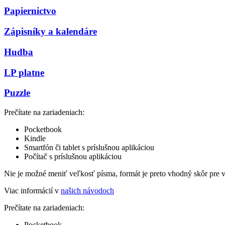
Papiernictvo
Zápisníky a kalendáre
Hudba
LP platne
Puzzle
Prečítate na zariadeniach:
Pocketbook
Kindle
Smartfón či tablet s príslušnou aplikáciou
Počítač s príslušnou aplikáciou
Nie je možné meniť veľkosť písma, formát je preto vhodný skôr pre 
Viac informácií v
našich návodoch
Prečítate na zariadeniach:
Pocketbook