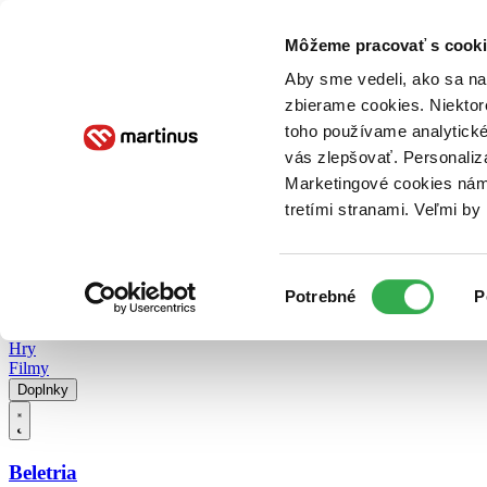
Doručenie
Kníhkupectvá
Knihovrátok
Poukážky
Knižný blog
Kontakt
Môžeme pracovať s cooki
Aby sme vedeli, ako sa na 
zbierame cookies. Niektor
E-knihy
Audioknihy
Hry
Filmy
Knihy
Doplnky
toho používame analytické
vás zlepšovať. Personaliz
Vyhľadávanie
Marketingové cookies nám 
tretími stranami. Veľmi b
Prihlásiť
Vyhľadávanie
Výber
Knihy
Potrebné
P
súhlasu
E-knihy
Audioknihy
Hry
Filmy
Doplnky
Beletria