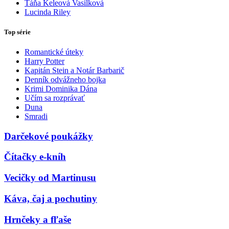
Táňa Keleová Vasilková
Lucinda Riley
Top série
Romantické úteky
Harry Potter
Kapitán Stein a Notár Barbarič
Denník odvážneho bojka
Krimi Dominika Dána
Učím sa rozprávať
Duna
Smradi
Darčekové poukážky
Čítačky e-kníh
Vecičky od Martinusu
Káva, čaj a pochutiny
Hrnčeky a fľaše