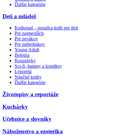
Ďalšie kategórie
Deti a mládež
Knihorad – poradca kníh pre deti
Pre najmenších
Pre prvákov
Pre pubertiakov
Young Adult
Beletria
Rozprávky
Sci-fi, fantasy a komiksy
Leporelá
Náučné knihy
Ďalšie kategórie
Životopisy a reportáže
Kuchárky
Učebnice a slovníky
Náboženstvo a ezoterika