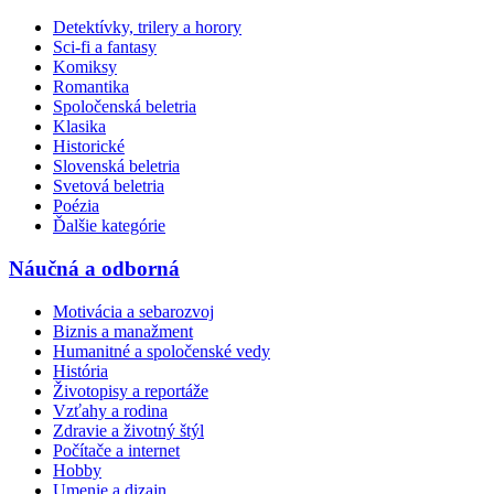
Detektívky, trilery a horory
Sci-fi a fantasy
Komiksy
Romantika
Spoločenská beletria
Klasika
Historické
Slovenská beletria
Svetová beletria
Poézia
Ďalšie kategórie
Náučná a odborná
Motivácia a sebarozvoj
Biznis a manažment
Humanitné a spoločenské vedy
História
Životopisy a reportáže
Vzťahy a rodina
Zdravie a životný štýl
Počítače a internet
Hobby
Umenie a dizajn