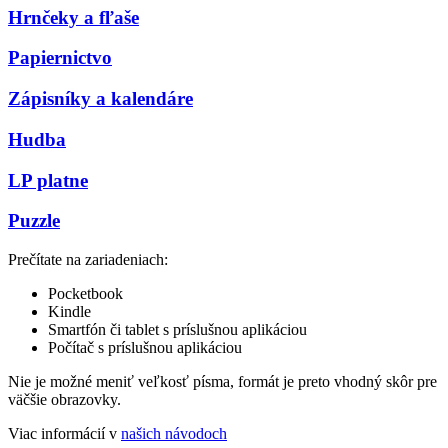
Hrnčeky a fľaše
Papiernictvo
Zápisníky a kalendáre
Hudba
LP platne
Puzzle
Prečítate na zariadeniach:
Pocketbook
Kindle
Smartfón či tablet s príslušnou aplikáciou
Počítač s príslušnou aplikáciou
Nie je možné meniť veľkosť písma, formát je preto vhodný skôr pre
väčšie obrazovky.
Viac informácií v
našich návodoch