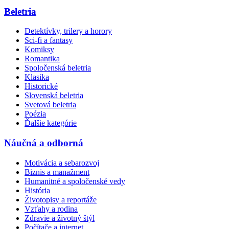
Beletria
Detektívky, trilery a horory
Sci-fi a fantasy
Komiksy
Romantika
Spoločenská beletria
Klasika
Historické
Slovenská beletria
Svetová beletria
Poézia
Ďalšie kategórie
Náučná a odborná
Motivácia a sebarozvoj
Biznis a manažment
Humanitné a spoločenské vedy
História
Životopisy a reportáže
Vzťahy a rodina
Zdravie a životný štýl
Počítače a internet