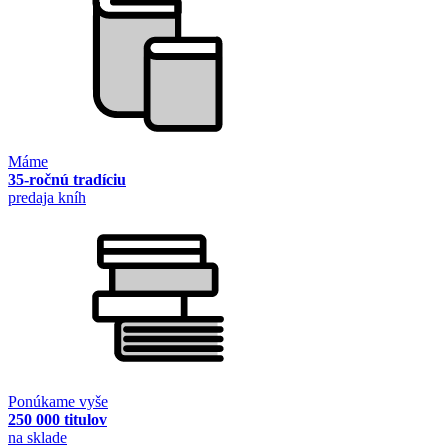
Máme
35-ročnú tradíciu
predaja kníh
Ponúkame vyše
250 000 titulov
na sklade