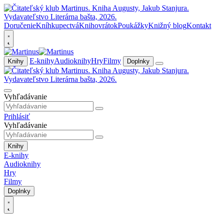
Doručenie
Kníhkupectvá
Knihovrátok
Poukážky
Knižný blog
Kontakt
E-knihy
Audioknihy
Hry
Filmy
Knihy
Doplnky
Vyhľadávanie
Prihlásiť
Vyhľadávanie
Knihy
E-knihy
Audioknihy
Hry
Filmy
Doplnky