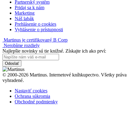
Partnerský systém
Pridaj sa k nám
Marketing
Náš labák
Prehlásenie o cookies
Vyhlásenie o prístupnosti
Martinus je certifikovaný B Corp
Nerobíme rozdiely
Najlepšie novinky sú tie knižné. Získajte ich ako prví:
Odoslať
© 2000-2026 Martinus. Internetové kníhkupectvo. Všetky práva
vyhradené.
Nastaviť cookies
Ochrana súkromia
Obchodné podmienky