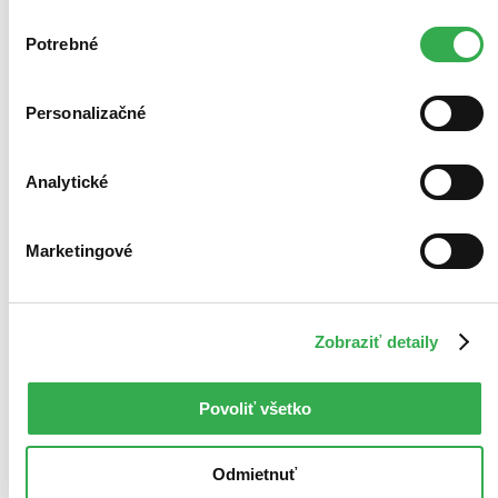
zdieľame aj s tretími stranami. Veľmi by nám pomohlo,
Výber
keby sme mohli používať všetky tieto cookies. Ďakujeme!
Potrebné
súhlasu
Personalizačné
Analytické
Marketingové
Zobraziť detaily
Povoliť všetko
Odmietnuť