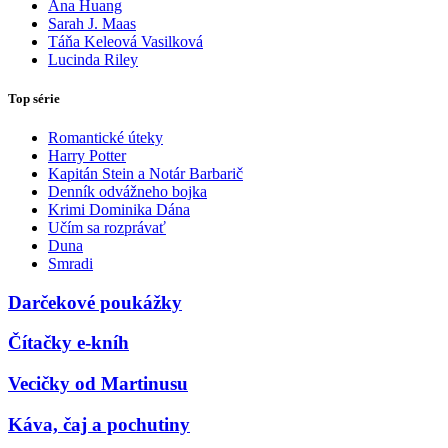
Ana Huang
Sarah J. Maas
Táňa Keleová Vasilková
Lucinda Riley
Top série
Romantické úteky
Harry Potter
Kapitán Stein a Notár Barbarič
Denník odvážneho bojka
Krimi Dominika Dána
Učím sa rozprávať
Duna
Smradi
Darčekové poukážky
Čítačky e-kníh
Vecičky od Martinusu
Káva, čaj a pochutiny