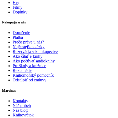
Hry
Filmy
Doplnky
Nakupujte u nás
Doručenie
Platba
Prečo práve u nás?
Najčastejšie otázky
Rezervácia v kníhkupectve
Ako čítať e-knihy
Ako počúvať audioknihy
Pre školy a knižnice
Reklamácie
Knihomoľský pomocník
Odstúpiť od zmluvy
Martinus
Kontakty
Náš príbeh
Náš blog
Knihovrátok