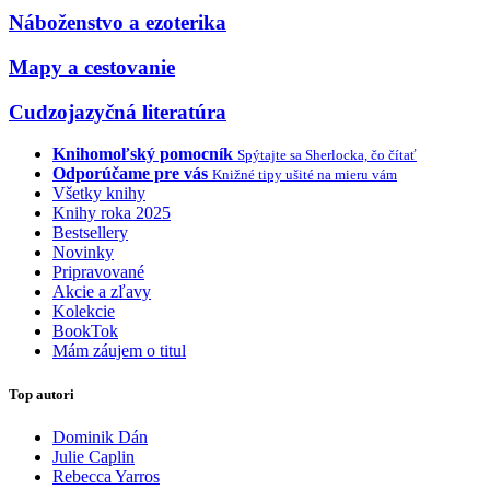
Náboženstvo a ezoterika
Mapy a cestovanie
Cudzojazyčná literatúra
Knihomoľský pomocník
Spýtajte sa Sherlocka, čo čítať
Odporúčame pre vás
Knižné tipy ušité na mieru vám
Všetky knihy
Knihy roka 2025
Bestsellery
Novinky
Pripravované
Akcie a zľavy
Kolekcie
BookTok
Mám záujem o titul
Top autori
Dominik Dán
Julie Caplin
Rebecca Yarros