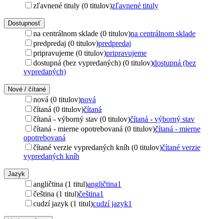
zľavnené tituly (0 titulov)
zľavnené tituly
Dostupnosť
na centrálnom sklade (0 titulov)
na centrálnom sklade
predpredaj (0 titulov)
predpredaj
pripravujeme (0 titulov)
pripravujeme
dostupná (bez vypredaných) (0 titulov)
dostupná (bez
vypredaných)
Nové / čítané
nová (0 titulov)
nová
čítaná (0 titulov)
čítaná
čítaná - výborný stav (0 titulov)
čítaná - výborný stav
čítaná - mierne opotrebovaná (0 titulov)
čítaná - mierne
opotrebovaná
čítané verzie vypredaných kníh (0 titulov)
čítané verzie
vypredaných kníh
Jazyk
angličtina (1 titul)
angličtina
1
čeština (1 titul)
čeština
1
cudzí jazyk (1 titul)
cudzí jazyk
1