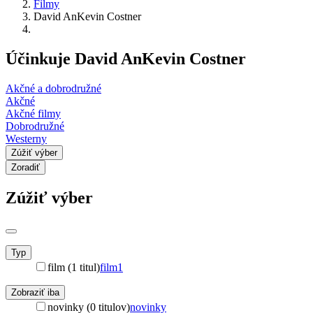
Filmy
David AnKevin Costner
Účinkuje David AnKevin Costner
Akčné a dobrodružné
Akčné
Akčné filmy
Dobrodružné
Westerny
Zúžiť výber
Zoradiť
Zúžiť výber
Typ
film (1 titul)
film
1
Zobraziť iba
novinky (0 titulov)
novinky