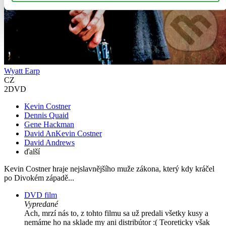
Wyatt Earp
CZ
2DVD
Kevin Costner
Dennis Quaid
Gene Hackman
David AnKevin Costner
David Andrews
ďalší
Kevin Costner hraje nejslavnějšího muže zákona, který kdy kráčel
po Divokém západě...
DVD film
Vypredané
Ach, mrzí nás to, z tohto filmu sa už predali všetky kusy a
nemáme ho na sklade my ani distribútor :( Teoreticky však