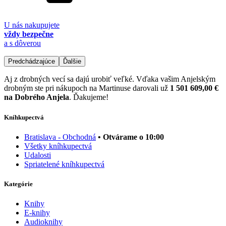
U nás nakupujete
vždy bezpečne
a s dôverou
Predchádzajúce
Ďalšie
Aj z drobných vecí sa dajú urobiť veľké. Vďaka vašim Anjelským
drobným ste pri nákupoch na Martinuse darovali už
1 501 609,00 €
na Dobrého Anjela
. Ďakujeme!
Kníhkupectvá
Bratislava - Obchodná
• Otvárame o 10:00
Všetky kníhkupectvá
Udalosti
Spriatelené kníhkupectvá
Kategórie
Knihy
E-knihy
Audioknihy