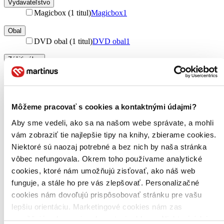
Vydavateľstvo
Magicbox (1 titul)
Magicbox
1
Obal
DVD obal (1 titul)
DVD obal
1
Zúžiť výber
Zoradiť
Môžeme pracovať s cookies a kontaktnými údajmi?
Aby sme vedeli, ako sa na našom webe správate, a mohli
Bestsellery
vám zobraziť tie najlepšie tipy na knihy, zbierame cookies.
Top hodnotené
Novinky
Niektoré sú naozaj potrebné a bez nich by naša stránka
Najdrahšie
vôbec nefungovala. Okrem toho používame analytické
Najlacnejšie
cookies, ktoré nám umožňujú zisťovať, ako náš web
Najvyššia zľava
funguje, a stále ho pre vás zlepšovať. Personalizačné
cookies nám dovoľujú prispôsobovať stránku pre vašu
lepšiu orientáciu. Marketingové cookies nám zas
umožňujú zobrazenie relevantnej reklamy. Niektoré údaje