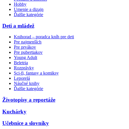
Hobby
Umenie a dizajn
Ďalšie kategórie
Deti a mládež
Knihorad – poradca kníh pre deti
Pre najmenších
Pre prvákov
Pre pubertiakov
Young Adult
Beletria
Rozprávky
Sci-fi, fantasy a komiksy
Leporelá
Náučné knihy
Ďalšie kategórie
Životopisy a reportáže
Kuchárky
Učebnice a slovníky