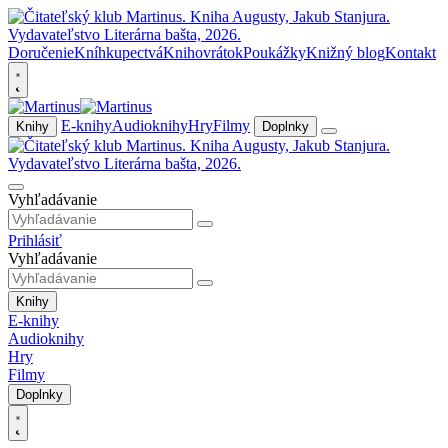
Doručenie
Kníhkupectvá
Knihovrátok
Poukážky
Knižný blog
Kontakt
E-knihy
Audioknihy
Hry
Filmy
Knihy
Doplnky
Vyhľadávanie
Prihlásiť
Vyhľadávanie
Knihy
E-knihy
Audioknihy
Hry
Filmy
Doplnky