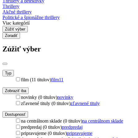
Thrillery a detektívky
Thrillery
Akčné thrillery
Politické a špionážne thrillery
Viac kategórií
Zúžiť výber
Zoradiť
Zúžiť výber
Typ
film (11 titulov)
film
11
Zobraziť iba
novinky (0 titulov)
novinky
zľavnené tituly (0 titulov)
zľavnené tituly
Dostupnosť
na centrálnom sklade (0 titulov)
na centrálnom sklade
predpredaj (0 titulov)
predpredaj
pripravujeme (0 titulov)
pripravujeme