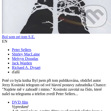
Bol som pri tom S.E.
EN
Peter Sellers
Shirley MacLaine
Melvyn Douglas
Jack Warden
Richard A. Dysart
ďalší
Poté co byla kniha Byl jsem při tom publikována, obdržel autor
Jerzy Kosinski telegram od své hlavní postavy zahradníka Chance:
"Najdete mě v zahradě i mimo." Kosinski zavolal na číslo, které
našel na telegramu a telefon zvedl Peter Sellers...
DVD film
Vypredané