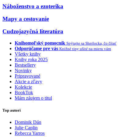
Náboženstvo a ezoterika
Mapy a cestovanie
Cudzojazyčná literatúra
Knihomoľský pomocník
Spýtajte sa Sherlocka, čo čítať
Odporúčame pre vás
Knižné tipy ušité na mieru vám
Všetky knihy
Knihy roka 2025
Bestsellery
Novinky
Pripravované
Akcie a zľavy
Kolekcie
BookTok
Mám záujem o titul
Top autori
Dominik Dán
Julie Caplin
Rebecca Yarros