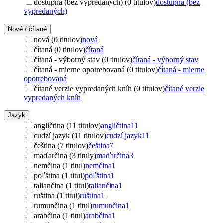
dostupná (bez vypredaných) (0 titulov)
dostupná (bez
vypredaných)
Nové / čítané
nová (0 titulov)
nová
čítaná (0 titulov)
čítaná
čítaná - výborný stav (0 titulov)
čítaná - výborný stav
čítaná - mierne opotrebovaná (0 titulov)
čítaná - mierne
opotrebovaná
čítané verzie vypredaných kníh (0 titulov)
čítané verzie
vypredaných kníh
Jazyk
angličtina (11 titulov)
angličtina
11
cudzí jazyk (11 titulov)
cudzí jazyk
11
čeština (7 titulov)
čeština
7
maďarčina (3 tituly)
maďarčina
3
nemčina (1 titul)
nemčina
1
poľština (1 titul)
poľština
1
taliančina (1 titul)
taliančina
1
ruština (1 titul)
ruština
1
rumunčina (1 titul)
rumunčina
1
arabčina (1 titul)
arabčina
1