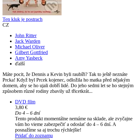
Ten kluk je postrach
CZ
John Ritter
Jack Warden
Michael Oliver
Gilbert Gottfried
Amy Yasbeck
ďalší
Máte pocit, že Dennis a Kevin byli raubíři? Tak to ještě neznáte
Prcka! Když byl Prcek kojenec, odložila ho matka před nějakým
domem, aby se ho ujali dobří lidé. Do jeho sedmi let se ho stejným
způsobem různé rodiny zbavily už třicetkrát...
DVD film
3,80 €
Do 4 – 6 dní
Tento produkt momentálne nemáme na sklade, ale zvyčajne
vám ho vieme zabezpečiť a odoslať do 4 – 6 dní. A
posnažíme sa aj trochu rýchlejšie!
Pridať do zoznamu