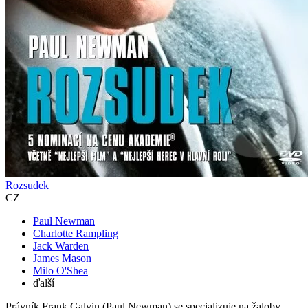
Rozsudek
CZ
Paul Newman
Charlotte Rampling
Jack Warden
James Mason
Milo O'Shea
ďalší
Právník Frank Galvin (Paul Newman) se specializuje na žaloby