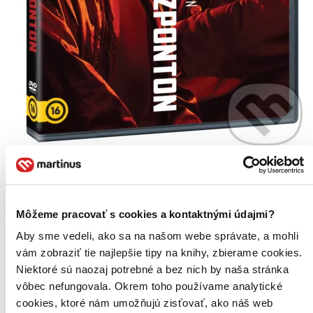
Novinka
Bűntény a támaszponton (HU)
EN
Môžeme pracovať s cookies a kontaktnými údajmi?
Dana Gladstone
Jack Warden
Aby sme vedeli, ako sa na našom webe správate, a mohli
Jenette Goldstein
vám zobraziť tie najlepšie tipy na knihy, zbierame cookies.
Mark Blum
Niektoré sú naozaj potrebné a bez nich by naša stránka
Mark Harmon
ďalší
vôbec nefungovala. Okrem toho používame analytické
cookies, ktoré nám umožňujú zisťovať, ako náš web
Vyšetřování vraždy zavede mladého policistu na vojenskou