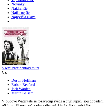
Novinky
Najdrahšie
Najlacnejšie
Najvyššia zľava
Všetci prezidentovi muži
CZ
Dustin Hoffman
Robert Redford
Jack Warden
Martin Balsam
V budově Watergate se rozsvěcují světla a čtyři lupiči jsou dopadeni
při činu. Té noci začla vlna odhalení, která stála amerického