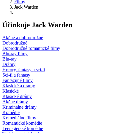
Filmy
Jack Warden
Účinkuje Jack Warden
Akčné a dobrodružné
Dobrodružné
Dobrodružné romantické filmy
Blu-ray filmy
Blu-ray
Drámy
Horory, fantasy a sci-fi
Sci-fi a fantasy
Fantazijné filmy
Klasické a drámy
Klasické
Klasické drámy
Akčné drámy
Kriminálne drámy
Komédie
Komediálne filmy
Romantické komédie
Teenagerské komédie