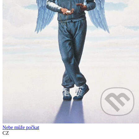
Nebe může počkat
CZ