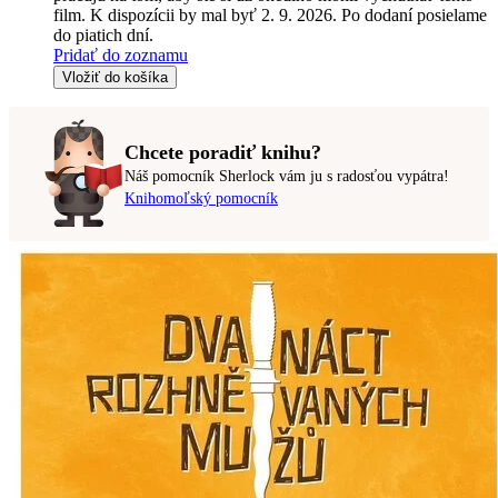
film. K dispozícii by mal byť 2. 9. 2026. Po dodaní posielame
do piatich dní.
Pridať do zoznamu
Vložiť do košíka
Chcete poradiť knihu?
Náš pomocník Sherlock vám ju s radosťou vypátra!
Knihomoľský pomocník