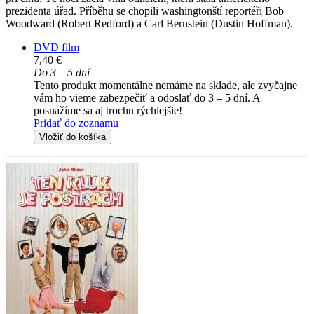
prezidenta úřad. Příběhu se chopili washingtonští reportéři Bob
Woodward (Robert Redford) a Carl Bernstein (Dustin Hoffman).
DVD film
7,40 €
Do 3 – 5 dní
Tento produkt momentálne nemáme na sklade, ale zvyčajne
vám ho vieme zabezpečiť a odoslať do 3 – 5 dní. A
posnažíme sa aj trochu rýchlejšie!
Pridať do zoznamu
Vložiť do košíka