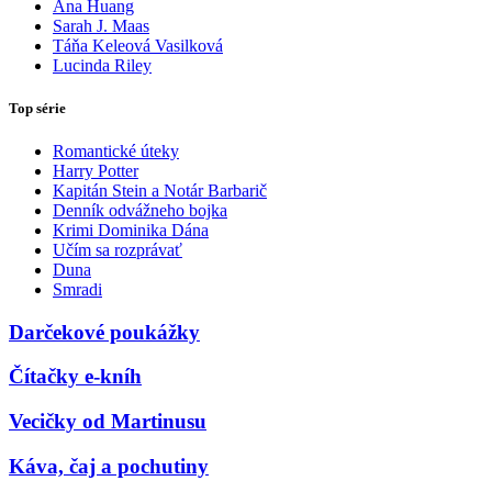
Ana Huang
Sarah J. Maas
Táňa Keleová Vasilková
Lucinda Riley
Top série
Romantické úteky
Harry Potter
Kapitán Stein a Notár Barbarič
Denník odvážneho bojka
Krimi Dominika Dána
Učím sa rozprávať
Duna
Smradi
Darčekové poukážky
Čítačky e-kníh
Vecičky od Martinusu
Káva, čaj a pochutiny