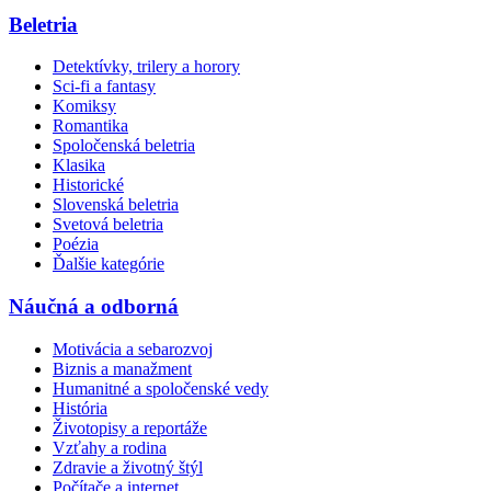
Beletria
Detektívky, trilery a horory
Sci-fi a fantasy
Komiksy
Romantika
Spoločenská beletria
Klasika
Historické
Slovenská beletria
Svetová beletria
Poézia
Ďalšie kategórie
Náučná a odborná
Motivácia a sebarozvoj
Biznis a manažment
Humanitné a spoločenské vedy
História
Životopisy a reportáže
Vzťahy a rodina
Zdravie a životný štýl
Počítače a internet