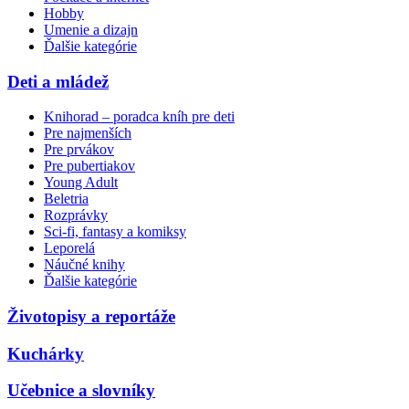
Hobby
Umenie a dizajn
Ďalšie kategórie
Deti a mládež
Knihorad – poradca kníh pre deti
Pre najmenších
Pre prvákov
Pre pubertiakov
Young Adult
Beletria
Rozprávky
Sci-fi, fantasy a komiksy
Leporelá
Náučné knihy
Ďalšie kategórie
Životopisy a reportáže
Kuchárky
Učebnice a slovníky