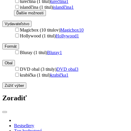
turečtina (1 titul)
turečtina
1
islandčina (1 titul)
islandčina
1
Ďalšie možnosti
Vydavateľstvo
Magicbox (10 titulov)
Magicbox
10
Hollywood (1 titul)
Hollywood
1
Formát
Bluray (1 titul)
Bluray
1
Obal
DVD obal (3 tituly)
DVD obal
3
krabička (1 titul)
krabička
1
Zúžiť výber
Zoradiť
Bestsellery
Top hodnotené