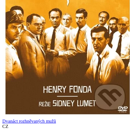
Dvanáct rozhněvaných mužů
CZ