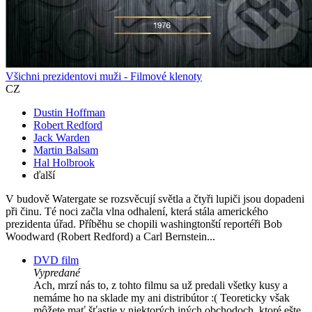
Všichni prezidentovi muži - Filmové klenoty
CZ
Dustin Hoffman
Robert Redford
Jack Warden
Martin Balsam
Hal Holbrook
ďalší
V budově Watergate se rozsvěcují světla a čtyři lupiči jsou dopadeni
při činu. Té noci začla vlna odhalení, která stála amerického
prezidenta úřad. Příběhu se chopili washingtonští reportéři Bob
Woodward (Robert Redford) a Carl Bernstein...
DVD film
Vypredané
Ach, mrzí nás to, z tohto filmu sa už predali všetky kusy a
nemáme ho na sklade my ani distribútor :( Teoreticky však
môžete mať šťastie v niektorých iných obchodoch, ktoré ešte