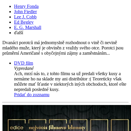
Henry Fonda
John Fiedler
Lee J. Cobb
Ed Begley
E. G. Marshall
ďalší
Dvanáct porotců má jednomyslně rozhodnout o vině či nevině
mladého muže, který je obviněn z vraždy svého otce. Porotci jsou
průměrní Američané s obyčejnými zájmy a zaměstnáním...
DVD film
Vypredané
Ach, mrzí nás to, z tohto filmu sa už predali všetky kusy a
nemáme ho na sklade my ani distribútor :( Teoreticky však
môžete mať šťastie v niektorých iných obchodoch, ktoré ešte
nepredali posledné kusy.
Pridať do zoznamu