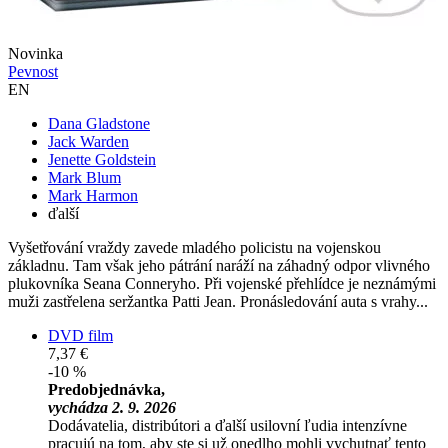
Novinka
Pevnost
EN
Dana Gladstone
Jack Warden
Jenette Goldstein
Mark Blum
Mark Harmon
ďalší
Vyšetřování vraždy zavede mladého policistu na vojenskou
základnu. Tam však jeho pátrání naráží na záhadný odpor vlivného
plukovníka Seana Conneryho. Při vojenské přehlídce je neznámými
muži zastřelena seržantka Patti Jean. Pronásledování auta s vrahy...
DVD film
7,37 €
-10 %
Predobjednávka,
vychádza 2. 9. 2026
Dodávatelia, distribútori a ďalší usilovní ľudia intenzívne
pracujú na tom, aby ste si už onedlho mohli vychutnať tento