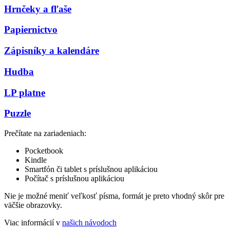
Hrnčeky a fľaše
Papiernictvo
Zápisníky a kalendáre
Hudba
LP platne
Puzzle
Prečítate na zariadeniach:
Pocketbook
Kindle
Smartfón či tablet s príslušnou aplikáciou
Počítač s príslušnou aplikáciou
Nie je možné meniť veľkosť písma, formát je preto vhodný skôr pre
väčšie obrazovky.
Viac informácií v
našich návodoch