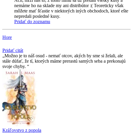
Ach, mrzí nás to, z tohto filmu sa už predali všetky kusy a
nemáme ho na sklade my ani distribútor :( Teoreticky však
môžete mať šťastie v niektorých iných obchodoch, ktoré ešte
nepredali posledné kusy.
Pridať do zoznamu
Hore
Pridať citát
Možno je to náš osud - nemať otcov, akých by sme si želali, ale
stále dúfať, že tí­, ktorých máme prerastú samých seba a prekonajú
svoje chyby.
Kráľovstvo z popola