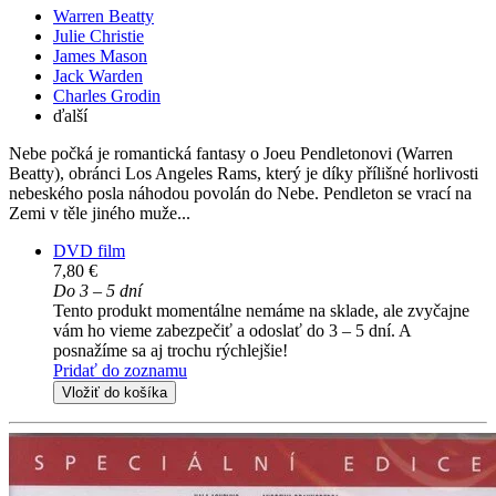
Warren Beatty
Julie Christie
James Mason
Jack Warden
Charles Grodin
ďalší
Nebe počká je romantická fantasy o Joeu Pendletonovi (Warren
Beatty), obránci Los Angeles Rams, který je díky přílišné horlivosti
nebeského posla náhodou povolán do Nebe. Pendleton se vrací na
Zemi v těle jiného muže...
DVD film
7,80 €
Do 3 – 5 dní
Tento produkt momentálne nemáme na sklade, ale zvyčajne
vám ho vieme zabezpečiť a odoslať do 3 – 5 dní. A
posnažíme sa aj trochu rýchlejšie!
Pridať do zoznamu
Vložiť do košíka