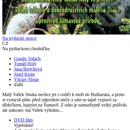
Na pytlácké stezce
CZ
Na pytliackom chodníčku
Gustáv Valach
Tomáš Holý
Jana Brejchová
Josef Kemr
Václav Sloup
ďalší
Malý Vašek Straka nechce jet s rodiči k moři do Bulharska, a proto
si vymyslí plán: před odjezdem uteče a sám se tajně vypraví za
dědečkem, hajným na Šumavě. Z toho je samozřejmě velký průšvih,
ale nakonec má Vašek vyhráno...
DVD film
Vypredané