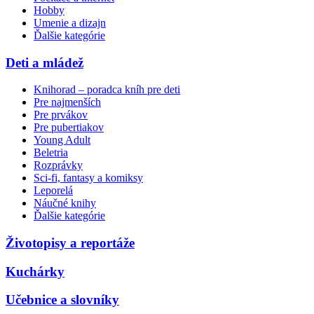
Hobby
Umenie a dizajn
Ďalšie kategórie
Deti a mládež
Knihorad – poradca kníh pre deti
Pre najmenších
Pre prvákov
Pre pubertiakov
Young Adult
Beletria
Rozprávky
Sci-fi, fantasy a komiksy
Leporelá
Náučné knihy
Ďalšie kategórie
Životopisy a reportáže
Kuchárky
Učebnice a slovníky