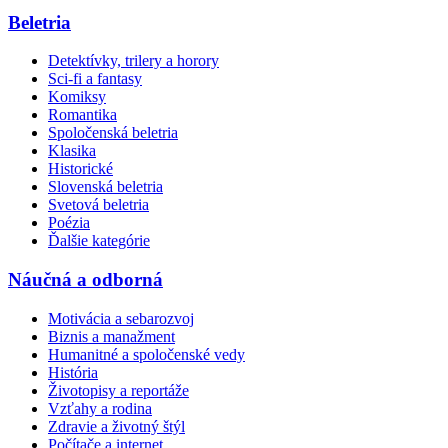
Beletria
Detektívky, trilery a horory
Sci-fi a fantasy
Komiksy
Romantika
Spoločenská beletria
Klasika
Historické
Slovenská beletria
Svetová beletria
Poézia
Ďalšie kategórie
Náučná a odborná
Motivácia a sebarozvoj
Biznis a manažment
Humanitné a spoločenské vedy
História
Životopisy a reportáže
Vzťahy a rodina
Zdravie a životný štýl
Počítače a internet