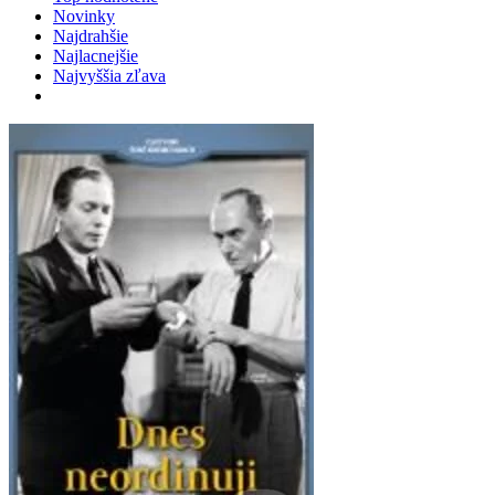
Novinky
Najdrahšie
Najlacnejšie
Najvyššia zľava