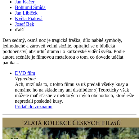
Jan Kačer
Bohumil Šmída
Jan Libíček
Květa Fialová
Josef Bek
ďalší
Den sedmý, osmá noc je tragická fraška, dílo nabité symboly,
jednoduché a zároveň velmi složité, opírající se o biblická
podobenství, absurdní drama i o kafkovské vidění světa. Podle
autora scénáře je filmovou metaforou o tom, co dovede udělat
panika...
DVD film
Vypredané
Ach, mrzí nás to, z tohto filmu sa už predali všetky kusy a
nemáme ho na sklade my ani distribútor :( Teoreticky však
môžete mať šťastie v niektorých iných obchodoch, ktoré ešte
nepredali posledné kusy.
Pridať do zoznamu