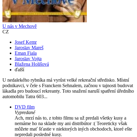
U nás v Mechově
CZ
Josef Kemr
Jaroslav Mareš
Eman Fiala
Jaroslav Vojta
Blažena Holišová
ďalší
U nedalekého rybníka má vyrůst velké rekreační středisko. Místní
podnikavci, v čele s Franckem Sehnalem, začnou v tajnosti budovat
lákadla pro budoucí rekreanty. Toto snažení naruší spatření úředního
automobilu Tatra 603...
DVD film
Vypredané
Ach, mrzí nás to, z tohto filmu sa už predali všetky kusy a
nemáme ho na sklade my ani distribútor :( Teoreticky však
môžete mať šťastie v niektorých iných obchodoch, ktoré ešte
nepredali posledné kusy.