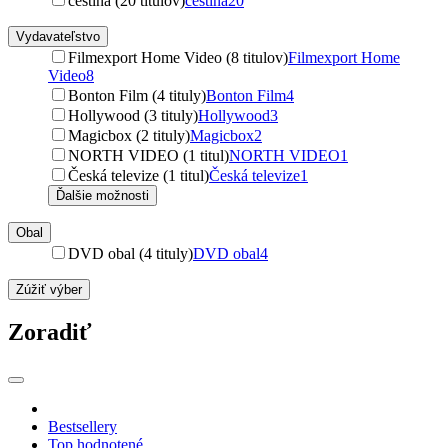
čeština (20 titulov)
čeština
20
Vydavateľstvo
Filmexport Home Video (8 titulov)
Filmexport Home
Video
8
Bonton Film (4 tituly)
Bonton Film
4
Hollywood (3 tituly)
Hollywood
3
Magicbox (2 tituly)
Magicbox
2
NORTH VIDEO (1 titul)
NORTH VIDEO
1
Česká televize (1 titul)
Česká televize
1
Ďalšie možnosti
Obal
DVD obal (4 tituly)
DVD obal
4
Zúžiť výber
Zoradiť
Bestsellery
Top hodnotené