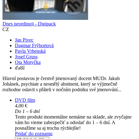
Dnes neordinuji - Digipack
CZ
Jan Pivec
Dagmar Frýbortová
Pavla Vrbenská
Josef Gruss
Ota Motyčka
ďalší
Hlavní postavou je čerstvě jmenovaný docent MUDr. Jakub
Johánek, psychiatr a nesmělý abstinent, který se výjimečně
rozhodne oslavit s přáteli v nočním podniku své jmenování...
DVD film
4,00 €
Do 1 – 6 dní
Tento produkt momentálne nemáme na sklade, ale zvyčajne
vám ho vieme zabezpečiť a odoslať do 1 – 6 dní. A
posnažíme sa aj trochu rýchlejšie!
Pridať do zoznamu