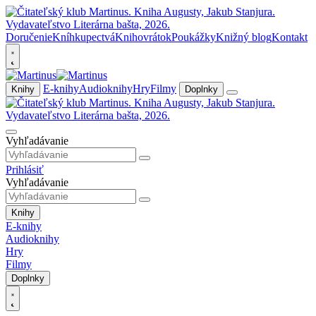
Doručenie
Kníhkupectvá
Knihovrátok
Poukážky
Knižný blog
Kontakt
E-knihy
Audioknihy
Hry
Filmy
Knihy
Doplnky
Vyhľadávanie
Prihlásiť
Vyhľadávanie
Knihy
E-knihy
Audioknihy
Hry
Filmy
Doplnky