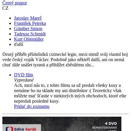
Černý prapor
CZ
Jaroslav Mareš
František Peterka
Günther Simon
Tadeusz Schmidt
Kurt Oligmüller
ďalší
Drsný příběh příslušníků cizinecké legie, mezi nimiž svůj vlastní boj
vede český voják Václav. Podobně jako někteří další, ani on nemá
chuť dále snášet tyranii a přihlížet zběsilému zlu...
DVD film
Vypredané
Ach, mrzí nás to, z tohto filmu sa už predali všetky kusy a
nemáme ho na sklade my ani distribútor :( Teoreticky však
môžete mať šťastie v niektorých iných obchodoch, ktoré ešte
nepredali posledné kusy.
Pridať do zoznamu