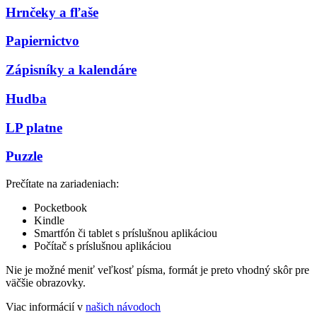
Hrnčeky a fľaše
Papiernictvo
Zápisníky a kalendáre
Hudba
LP platne
Puzzle
Prečítate na zariadeniach:
Pocketbook
Kindle
Smartfón či tablet s príslušnou aplikáciou
Počítač s príslušnou aplikáciou
Nie je možné meniť veľkosť písma, formát je preto vhodný skôr pre
väčšie obrazovky.
Viac informácií v
našich návodoch