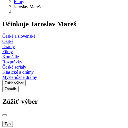
Filmy
Jaroslav Mareš
Účinkuje Jaroslav Mareš
České a slovenské
České
Drámy
Filmy
Komédie
Rozprávky
České seriály
Klasické a drámy
Mysteriózne drámy
Zúžiť výber
Zoradiť
Zúžiť výber
Typ