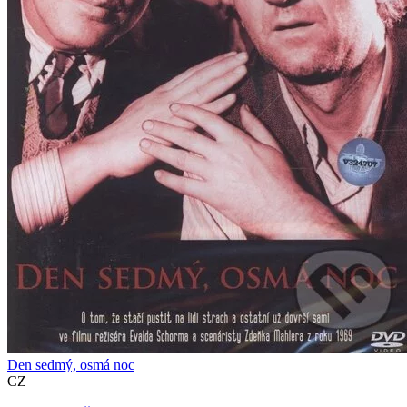
Den sedmý, osmá noc
CZ