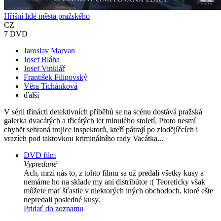
Hříšní lidé města pražského
CZ
7 DVD
Jaroslav Marvan
Josef Bláha
Josef Vinklář
František Filipovský
Věra Tichánková
ďalší
V sérii třinácti detektivních příběhů se na scénu dostává pražská
galerka dvacátých a třicátých let minulého století. Proto nesmí
chybět sehraná trojice inspektorů, kteří pátrají po zlodějíčcích i
vrazích pod taktovkou kriminálního rady Vacátka...
DVD film
Vypredané
Ach, mrzí nás to, z tohto filmu sa už predali všetky kusy a
nemáme ho na sklade my ani distribútor :( Teoreticky však
môžete mať šťastie v niektorých iných obchodoch, ktoré ešte
nepredali posledné kusy.
Pridať do zoznamu