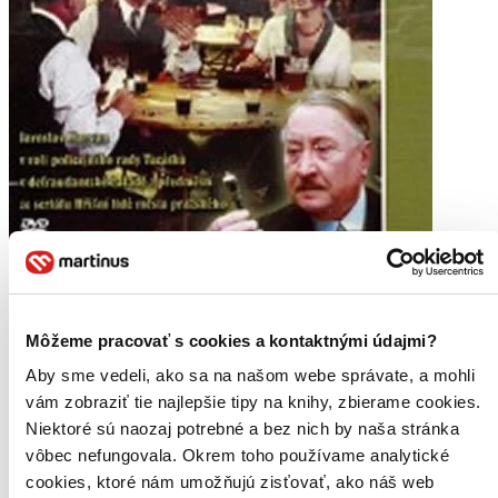
Môžeme pracovať s cookies a kontaktnými údajmi?
Smrt černého krále
CZ
Aby sme vedeli, ako sa na našom webe správate, a mohli
vám zobraziť tie najlepšie tipy na knihy, zbierame cookies.
Jaroslav Marvan
Niektoré sú naozaj potrebné a bez nich by naša stránka
Josef Bláha
Josef Vinklář
vôbec nefungovala. Okrem toho používame analytické
Vlastimil Brodský
cookies, ktoré nám umožňujú zisťovať, ako náš web
Jana Brejchová