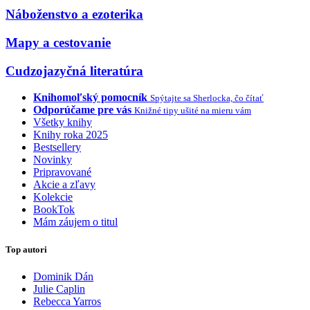
Náboženstvo a ezoterika
Mapy a cestovanie
Cudzojazyčná literatúra
Knihomoľský pomocník
Spýtajte sa Sherlocka, čo čítať
Odporúčame pre vás
Knižné tipy ušité na mieru vám
Všetky knihy
Knihy roka 2025
Bestsellery
Novinky
Pripravované
Akcie a zľavy
Kolekcie
BookTok
Mám záujem o titul
Top autori
Dominik Dán
Julie Caplin
Rebecca Yarros