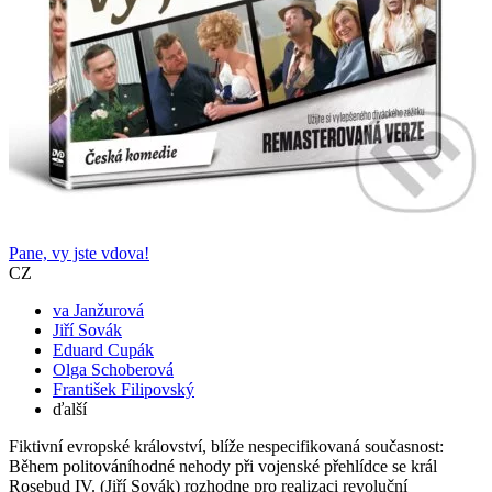
Pane, vy jste vdova!
CZ
va Janžurová
Jiří Sovák
Eduard Cupák
Olga Schoberová
František Filipovský
ďalší
Fiktivní evropské království, blíže nespecifikovaná současnost:
Během politováníhodné nehody při vojenské přehlídce se král
Rosebud IV. (Jiří Sovák) rozhodne pro realizaci revoluční