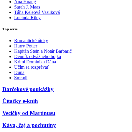
Ana Huang
Sarah J. Maas
Táňa Keleová Vasilková
Lucinda Riley
Top série
Romantické úteky
Harry Potter
Kapitán Stein a Notár Barbarič
Denník odvážneho bojka
Krimi Dominika Dána
Učím sa rozprávať
Duna
Smradi
Darčekové poukážky
Čítačky e-kníh
Vecičky od Martinusu
Káva, čaj a pochutiny