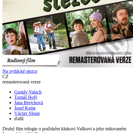
Na pytlácké stezce
CZ
remasterovaná verze
Gustáv Valach
Tomáš Holý
Jana Brejchová
Josef Kemr
Václav Sloup
ďalší
Druhý film trilogie o pražském klukovi Vaškovi a jeho milovaném