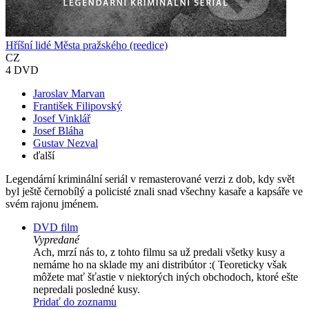
Hříšní lidé Města pražského (reedice)
CZ
4 DVD
Jaroslav Marvan
František Filipovský
Josef Vinklář
Josef Bláha
Gustav Nezval
ďalší
Legendární kriminální seriál v remasterované verzi z dob, kdy svět
byl ještě černobílý a policisté znali snad všechny kasaře a kapsáře ve
svém rajonu jménem.
DVD film
Vypredané
Ach, mrzí nás to, z tohto filmu sa už predali všetky kusy a
nemáme ho na sklade my ani distribútor :( Teoreticky však
môžete mať šťastie v niektorých iných obchodoch, ktoré ešte
nepredali posledné kusy.
Pridať do zoznamu