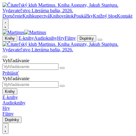
Doručenie
Kníhkupectvá
Knihovrátok
Poukážky
Knižný blog
Kontakt
E-knihy
Audioknihy
Hry
Filmy
Knihy
Doplnky
Vyhľadávanie
Prihlásiť
Vyhľadávanie
Knihy
E-knihy
Audioknihy
Hry
Filmy
Doplnky