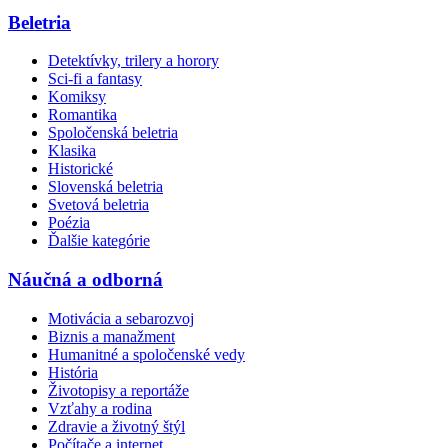
Beletria
Detektívky, trilery a horory
Sci-fi a fantasy
Komiksy
Romantika
Spoločenská beletria
Klasika
Historické
Slovenská beletria
Svetová beletria
Poézia
Ďalšie kategórie
Náučná a odborná
Motivácia a sebarozvoj
Biznis a manažment
Humanitné a spoločenské vedy
História
Životopisy a reportáže
Vzťahy a rodina
Zdravie a životný štýl
Počítače a internet