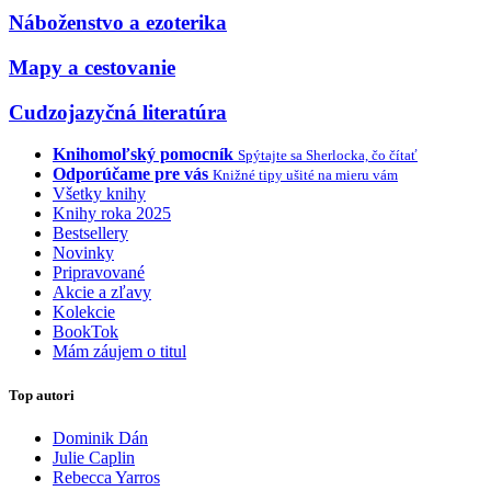
Náboženstvo a ezoterika
Mapy a cestovanie
Cudzojazyčná literatúra
Knihomoľský pomocník
Spýtajte sa Sherlocka, čo čítať
Odporúčame pre vás
Knižné tipy ušité na mieru vám
Všetky knihy
Knihy roka 2025
Bestsellery
Novinky
Pripravované
Akcie a zľavy
Kolekcie
BookTok
Mám záujem o titul
Top autori
Dominik Dán
Julie Caplin
Rebecca Yarros