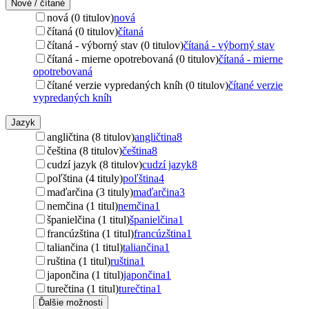
Nové / čítané
nová (0 titulov)
nová
čítaná (0 titulov)
čítaná
čítaná - výborný stav (0 titulov)
čítaná - výborný stav
čítaná - mierne opotrebovaná (0 titulov)
čítaná - mierne
opotrebovaná
čítané verzie vypredaných kníh (0 titulov)
čítané verzie
vypredaných kníh
Jazyk
angličtina (8 titulov)
angličtina
8
čeština (8 titulov)
čeština
8
cudzí jazyk (8 titulov)
cudzí jazyk
8
poľština (4 tituly)
poľština
4
maďarčina (3 tituly)
maďarčina
3
nemčina (1 titul)
nemčina
1
španielčina (1 titul)
španielčina
1
francúzština (1 titul)
francúzština
1
taliančina (1 titul)
taliančina
1
ruština (1 titul)
ruština
1
japončina (1 titul)
japončina
1
turečtina (1 titul)
turečtina
1
Ďalšie možnosti