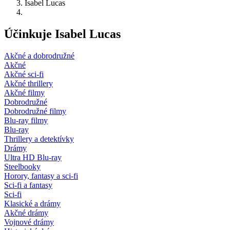
Isabel Lucas
Účinkuje Isabel Lucas
Akčné a dobrodružné
Akčné
Akčné sci-fi
Akčné thrillery
Akčné filmy
Dobrodružné
Dobrodružné filmy
Blu-ray filmy
Blu-ray
Thrillery a detektívky
Drámy
Ultra HD Blu-ray
Steelbooky
Horory, fantasy a sci-fi
Sci-fi a fantasy
Sci-fi
Klasické a drámy
Akčné drámy
Vojnové drámy