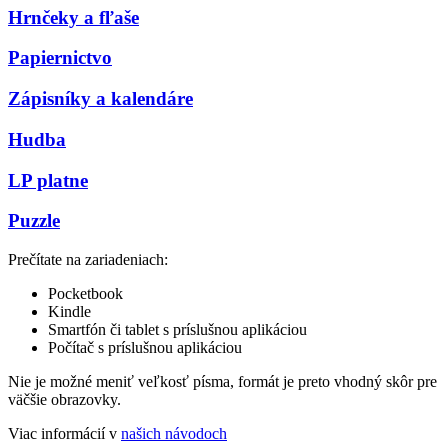
Hrnčeky a fľaše
Papiernictvo
Zápisníky a kalendáre
Hudba
LP platne
Puzzle
Prečítate na zariadeniach:
Pocketbook
Kindle
Smartfón či tablet s príslušnou aplikáciou
Počítač s príslušnou aplikáciou
Nie je možné meniť veľkosť písma, formát je preto vhodný skôr pre
väčšie obrazovky.
Viac informácií v
našich návodoch