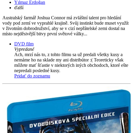
Yılmaz Erdoğan
ďalší
Australský farmář Joshua Connor má zvláštní talent pro hledání
vody pod zemí ve vyprahlé krajině. Svůj instinkt bude muset využít
v životním dobrodružství, aby se v cizí nepřátelské zemi dostal na
místo nejděsivější bitvy první světové války...
DVD film
Vypredané
Ach, mrzí nás to, z tohto filmu sa už predali všetky kusy a
nemáme ho na sklade my ani distribútor :( Teoreticky však
môžete mať šťastie v niektorých iných obchodoch, ktoré ešte
nepredali posledné kusy.
Pridať do zoznamu