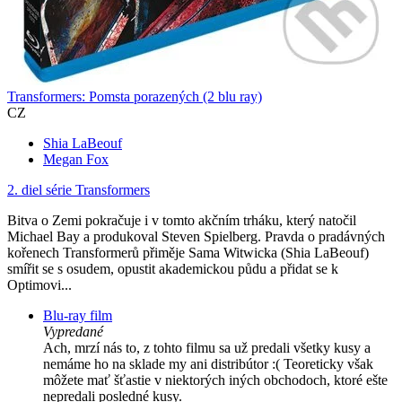
Transformers: Pomsta porazených (2 blu ray)
CZ
Shia LaBeouf
Megan Fox
2. diel série
Transformers
Bitva o Zemi pokračuje i v tomto akčním trháku, který natočil
Michael Bay a produkoval Steven Spielberg. Pravda o pradávných
kořenech Transformerů přiměje Sama Witwicka (Shia LaBeouf)
smířit se s osudem, opustit akademickou půdu a přidat se k
Optimovi...
Blu-ray film
Vypredané
Ach, mrzí nás to, z tohto filmu sa už predali všetky kusy a
nemáme ho na sklade my ani distribútor :( Teoreticky však
môžete mať šťastie v niektorých iných obchodoch, ktoré ešte
nepredali posledné kusy.