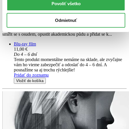
Povoliť všetko
John Turturro
ďalší
Bitva o Zemi pokračuje i v tomto akčním trháku, který natočil
Odmietnuť
Michael Bay a produkoval Steven Spielberg. Pravda o pradávných
kořenech Transformerů přiměje Sama Witwicka (Shia LaBeouf)
smířit se s osudem, opustit akademickou půdu a přidat se k...
Blu-ray film
11,00 €
Do 4 – 6 dní
Tento produkt momentálne nemáme na sklade, ale zvyčajne
vám ho vieme zabezpečiť a odoslať do 4 – 6 dní. A
posnažíme sa aj trochu rýchlejšie!
Pridať do zoznamu
Vložiť do košíka