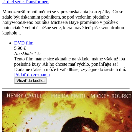
2. diel série
Transformers
Mimozemští roboti měnící se v pozemská auta jsou zpátky. Co se
zdálo být riskantním podnikem, se pod vedením předního
hollywoodského bouráka Michaela Baye proměnilo v počátek
potenciálně velmi úspěšné série, která právě teď píše svou druhou
kapitolu...
DVD film
5,90 €
Na sklade 1 ks
Tento film máme síce aktuálne na sklade, máme však už iba
posledné kusy. Ak ho chcete mať rýchlo, ponáhľajte sa!
Dodanie ďalších môže trvať dlhšie, zvyčajne do šiestich dní.
Pridať do zoznamu
Vložiť do košíka