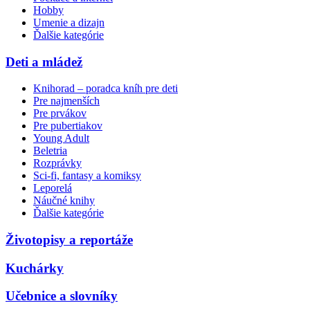
Hobby
Umenie a dizajn
Ďalšie kategórie
Deti a mládež
Knihorad – poradca kníh pre deti
Pre najmenších
Pre prvákov
Pre pubertiakov
Young Adult
Beletria
Rozprávky
Sci-fi, fantasy a komiksy
Leporelá
Náučné knihy
Ďalšie kategórie
Životopisy a reportáže
Kuchárky
Učebnice a slovníky