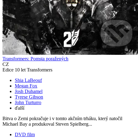
Transformers: Pomsta poražených
CZ
Edice 10 let Transformers
Shia LaBeouf
Megan Fox
Josh Duhamel
Tyrese Gibson
John Turturro
ďalší
Bitva o Zemi pokračuje i v tomto akčním trháku, který natočil
Michael Bay a produkoval Steven Spielberg...
DVD film