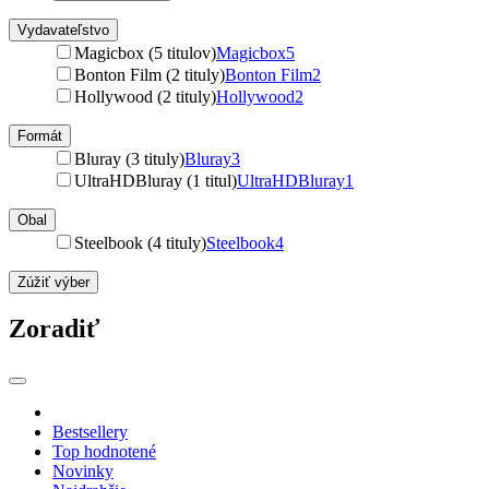
Vydavateľstvo
Magicbox (5 titulov)
Magicbox
5
Bonton Film (2 tituly)
Bonton Film
2
Hollywood (2 tituly)
Hollywood
2
Formát
Bluray (3 tituly)
Bluray
3
UltraHDBluray (1 titul)
UltraHDBluray
1
Obal
Steelbook (4 tituly)
Steelbook
4
Zúžiť výber
Zoradiť
Bestsellery
Top hodnotené
Novinky