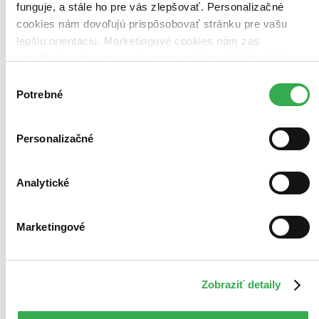
Vložiť do košíka
funguje, a stále ho pre vás zlepšovať. Personalizačné
cookies nám dovoľujú prispôsobovať stránku pre vašu
lepšiu orientáciu. Marketingové cookies nám zas
umožňujú zobrazenie relevantnej reklamy. Niektoré údaje
zdieľame aj s tretími stranami. Veľmi by nám pomohlo,
Výber
keby sme mohli používať všetky tieto cookies. Ďakujeme!
Potrebné
súhlasu
Personalizačné
Analytické
Marketingové
Transformers: Pomsta poražených (Blu-ray)
CZ
Shia LaBeouf
Zobraziť detaily
Megan Fox
Josh Duhamel
Tyrese Gibson