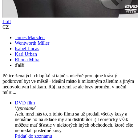
Loft
CZ
James Marsden
Wentworth Miller
Isabel Lucas
Karl Urban
Rhona Mitra
ďalší
Pětice ženatých chlapíků si tajně společně pronajme krásný
podkrovní byt ve městě - ideální místo k milostným záletům a jiným
nedovoleným hrátkám. Ráj na zemi se ale brzy promění v noční
můru...
DVD film
Vypredané
Ach, mrzí nás to, z tohto filmu sa už predali všetky kusy a
nemáme ho na sklade my ani distribútor :( Teoreticky však
môžete mať šťastie v niektorých iných obchodoch, ktoré ešte
nepredali posledné kusy.
Pridať do zoznamu