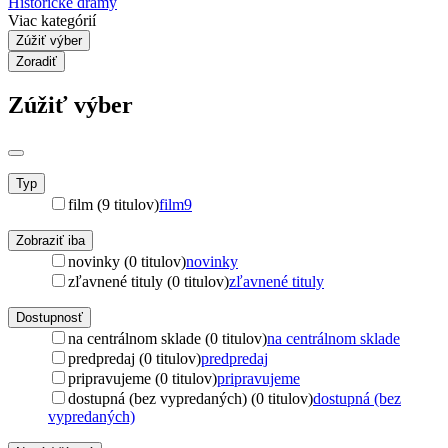
Historické drámy
Viac kategórií
Zúžiť výber
Zoradiť
Zúžiť výber
Typ
film (9 titulov)
film
9
Zobraziť iba
novinky (0 titulov)
novinky
zľavnené tituly (0 titulov)
zľavnené tituly
Dostupnosť
na centrálnom sklade (0 titulov)
na centrálnom sklade
predpredaj (0 titulov)
predpredaj
pripravujeme (0 titulov)
pripravujeme
dostupná (bez vypredaných) (0 titulov)
dostupná (bez
vypredaných)