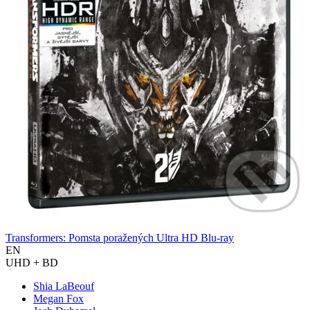
Transformers: Pomsta poražených Ultra HD Blu-ray
EN
UHD + BD
Shia LaBeouf
Megan Fox