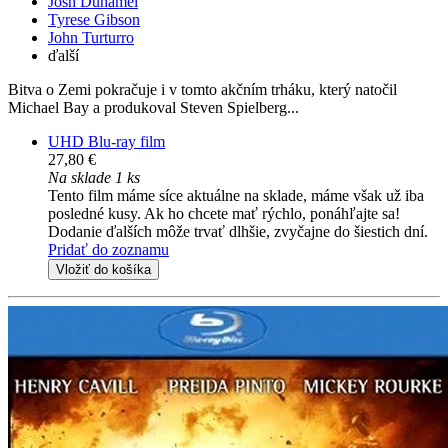
Josh Duhamel
Tyrese Gibson
John Turturro
ďalší
Bitva o Zemi pokračuje i v tomto akčním trháku, který natočil
Michael Bay a produkoval Steven Spielberg...
UHD Blu-ray film
27,80 €
Na sklade 1 ks
Tento film máme síce aktuálne na sklade, máme však už iba
posledné kusy. Ak ho chcete mať rýchlo, ponáhľajte sa!
Dodanie ďalších môže trvať dlhšie, zvyčajne do šiestich dní.
Pridať do zoznamu
Vložiť do košíka