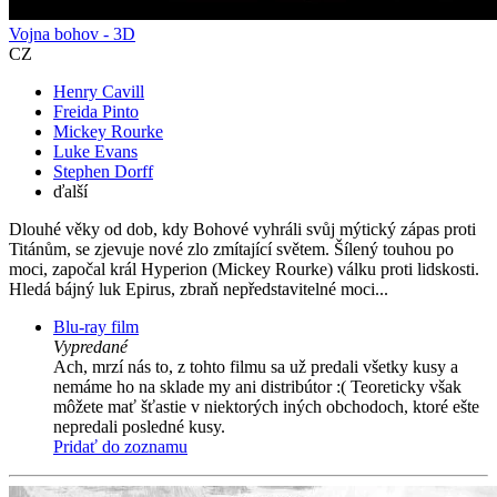
Vojna bohov - 3D
CZ
Henry Cavill
Freida Pinto
Mickey Rourke
Luke Evans
Stephen Dorff
ďalší
Dlouhé věky od dob, kdy Bohové vyhráli svůj mýtický zápas proti
Titánům, se zjevuje nové zlo zmítající světem. Šílený touhou po
moci, započal král Hyperion (Mickey Rourke) válku proti lidskosti.
Hledá bájný luk Epirus, zbraň nepředstavitelné moci...
Blu-ray film
Vypredané
Ach, mrzí nás to, z tohto filmu sa už predali všetky kusy a
nemáme ho na sklade my ani distribútor :( Teoreticky však
môžete mať šťastie v niektorých iných obchodoch, ktoré ešte
nepredali posledné kusy.
Pridať do zoznamu