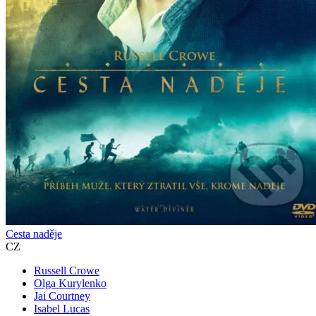
Cesta naděje
CZ
Russell Crowe
Olga Kurylenko
Jai Courtney
Isabel Lucas