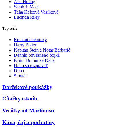
Ana Huang
Sarah J. Maas
Táňa Keleová Vasilková
Lucinda Riley
Top série
Romantické úteky
Harry Potter
Kapitán Stein a Notár Barbarič
Denník odvážneho bojka
Krimi Dominika Dána
Učím sa rozprávať
Duna
Smradi
Darčekové poukážky
Čítačky e-kníh
Vecičky od Martinusu
Káva, čaj a pochutiny