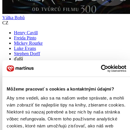
Válka Bohů
CZ
Henry Cavill
Freida Pinto
Mickey Rourke
Luke Evans
Stephen Dorff
ďalší
Dlouhé věky od dob, kdy Bohové vyhráli svůj mýtický zápas proti
Titánům, se zjevuje nové zlo zmítající světem. Šílený touhou po
moci, započal král Hyperion (Mickey Rourke) válku proti lidskosti.
Hledá bájný luk Epirus...
Môžeme pracovať s cookies a kontaktnými údajmi?
DVD film
Aby sme vedeli, ako sa na našom webe správate, a mohli
3,80 €
Do 4 – 6 dní
vám zobraziť tie najlepšie tipy na knihy, zbierame cookies.
Tento produkt momentálne nemáme na sklade, ale zvyčajne
Niektoré sú naozaj potrebné a bez nich by naša stránka
vám ho vieme zabezpečiť a odoslať do 4 – 6 dní. A
vôbec nefungovala. Okrem toho používame analytické
posnažíme sa aj trochu rýchlejšie!
Pridať do zoznamu
cookies, ktoré nám umožňujú zisťovať, ako náš web