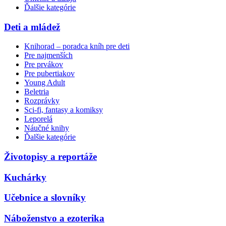
Ďalšie kategórie
Deti a mládež
Knihorad – poradca kníh pre deti
Pre najmenších
Pre prvákov
Pre pubertiakov
Young Adult
Beletria
Rozprávky
Sci-fi, fantasy a komiksy
Leporelá
Náučné knihy
Ďalšie kategórie
Životopisy a reportáže
Kuchárky
Učebnice a slovníky
Náboženstvo a ezoterika