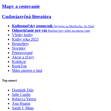
Mapy a cestovanie
Cudzojazyčná literatúra
Knihomoľský pomocník
Spýtajte sa Sherlocka, čo čítať
Odporúčame pre vás
Knižné tipy ušité na mieru vám
Všetky knihy
Knihy roka 2025
Bestsellery
Novinky
Pripravované
Akcie a zľavy
Kolekcie
BookTok
Mám záujem o titul
Top autori
Dominik Dán
Julie Caplin
Rebecca Yarros
Ana Huang
Sarah J. Maas