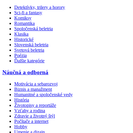
Detektívky, trilery a horory
Sci-fi a fantasy
Komiksy
Romantika
Spoločenská beletria
Klasika
Historické
Slovenská beletria
Svetová beletria
Poézia
Ďalšie kategórie
Náučná a odborná
Motivácia a sebarozvoj
Biznis a manažment
Humanitné a spoločenské vedy
História
Životopisy a reportáže
Vzťahy a rodina
Zdravie a životný štýl
Počítače a internet
Hobby
Umenie a dizajn