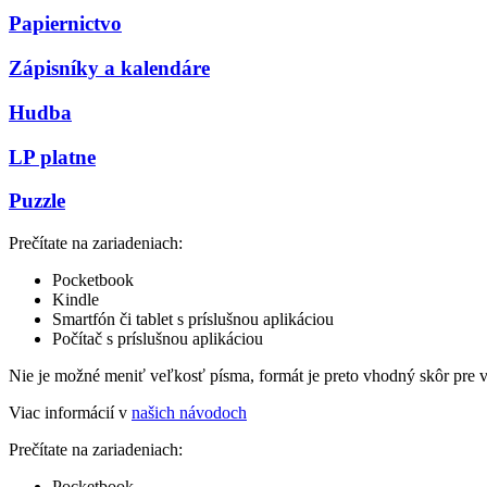
Papiernictvo
Zápisníky a kalendáre
Hudba
LP platne
Puzzle
Prečítate na zariadeniach:
Pocketbook
Kindle
Smartfón či tablet s príslušnou aplikáciou
Počítač s príslušnou aplikáciou
Nie je možné meniť veľkosť písma, formát je preto vhodný skôr pre 
Viac informácií v
našich návodoch
Prečítate na zariadeniach:
Pocketbook