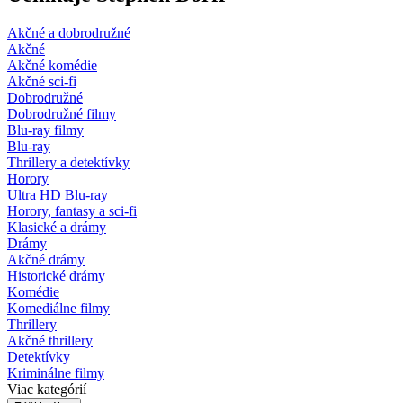
Akčné a dobrodružné
Akčné
Akčné komédie
Akčné sci-fi
Dobrodružné
Dobrodružné filmy
Blu-ray filmy
Blu-ray
Thrillery a detektívky
Horory
Ultra HD Blu-ray
Horory, fantasy a sci-fi
Klasické a drámy
Drámy
Akčné drámy
Historické drámy
Komédie
Komediálne filmy
Thrillery
Akčné thrillery
Detektívky
Kriminálne filmy
Viac kategórií