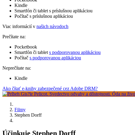
Kindle
Smartfón či tablet s príslušnou aplikáciou
Počítač s príslušnou aplikáciou
Viac informácií v
našich návodoch
Prečítate na:
Pocketbook
Smartfón či tablet
s podporovanou aplikáciou
Počítač
s podporovanou aplikáciou
Neprečítate na:
Kindle
Ako čítať e-knihy zabezpečené cez Adobe DRM?
Filmy
Stephen Dorff
Účinkuje Stephen Dorff