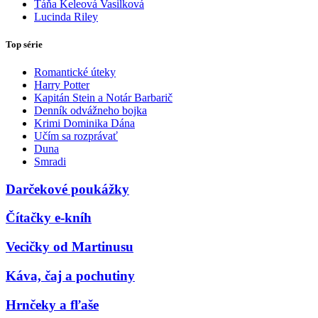
Táňa Keleová Vasilková
Lucinda Riley
Top série
Romantické úteky
Harry Potter
Kapitán Stein a Notár Barbarič
Denník odvážneho bojka
Krimi Dominika Dána
Učím sa rozprávať
Duna
Smradi
Darčekové poukážky
Čítačky e-kníh
Vecičky od Martinusu
Káva, čaj a pochutiny
Hrnčeky a fľaše