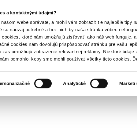
es a kontaktnými údajmi?
našom webe správate, a mohli vám zobraziť tie najlepšie tipy n
é sú naozaj potrebné a bez nich by naša stránka vôbec nefung
 cookies, ktoré nám umožňujú zisťovať, ako náš web funguje, a 
ačné cookies nám dovoľujú prispôsobovať stránku pre vašu lepši
zas umožňujú zobrazenie relevantnej reklamy. Niektoré údaje z
y nám pomohlo, keby sme mohli používať všetky tieto cookies. 
ersonalizačné
Analytické
Marketi