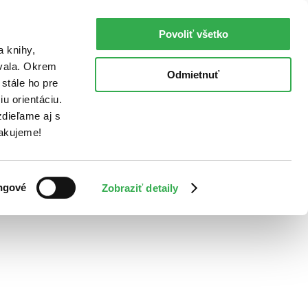
Povoliť všetko
a knihy,
ovala. Okrem
Odmietnuť
stále ho pre
u orientáciu.
dieľame aj s
Ďakujeme!
ngové
Zobraziť detaily