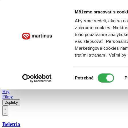
Doručenie
Kníhkupectvá
Knihovrátok
Poukážky
Knižný blog
Kontakt
Môžeme pracovať s cooki
Aby sme vedeli, ako sa na 
zbierame cookies. Niektor
E-knihy
Audioknihy
Hry
Filmy
Knihy
Doplnky
toho používame analytické
vás zlepšovať. Personaliz
Vyhľadávanie
Marketingové cookies nám 
tretími stranami. Veľmi b
Prihlásiť
Vyhľadávanie
Výber
Knihy
Potrebné
P
súhlasu
E-knihy
Audioknihy
Hry
Filmy
Doplnky
Beletria