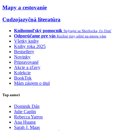
Mapy a cestovanie
Cudzojazyčná literatúra
Knihomoľský pomocník
Spýtajte sa Sherlocka, čo čítať
Odporúčame pre vás
Knižné tipy ušité na mieru vám
Všetky knihy
Knihy roka 2025
Bestsellery
Novinky
Pripravované
Akcie a zľavy
Kolekcie
BookTok
Mám záujem o titul
Top autori
Dominik Dán
Julie Caplin
Rebecca Yarros
Ana Huang
Sarah J. Maas