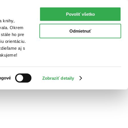
Povoliť všetko
a knihy,
ovala. Okrem
Odmietnuť
stále ho pre
u orientáciu.
dieľame aj s
Ďakujeme!
ngové
Zobraziť detaily