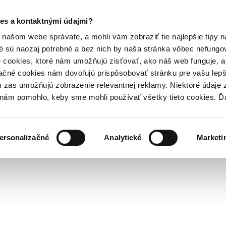
es a kontaktnými údajmi?
našom webe správate, a mohli vám zobraziť tie najlepšie tipy n
é sú naozaj potrebné a bez nich by naša stránka vôbec nefung
 cookies, ktoré nám umožňujú zisťovať, ako náš web funguje, a 
ačné cookies nám dovoľujú prispôsobovať stránku pre vašu lepši
zas umožňujú zobrazenie relevantnej reklamy. Niektoré údaje z
y nám pomohlo, keby sme mohli používať všetky tieto cookies. 
ersonalizačné
Analytické
Marketi