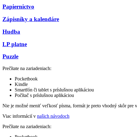
Papiernictvo
Zápisníky a kalendáre
Hudba
LP platne
Puzzle
Prečítate na zariadeniach:
Pocketbook
Kindle
Smartfón či tablet s príslušnou aplikáciou
Počítač s príslušnou aplikáciou
Nie je možné meniť veľkosť písma, formát je preto vhodný skôr pre 
Viac informácií v
našich návodoch
Prečítate na zariadeniach:
Pocketbook