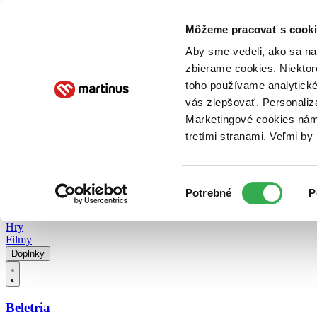
Doručenie
Kníhkupectvá
Knihovrátok
Poukážky
Knižný blog
Kontakt
Môžeme pracovať s cooki
Aby sme vedeli, ako sa na 
zbierame cookies. Niektor
E-knihy
Audioknihy
Hry
Filmy
Knihy
Doplnky
toho používame analytické
vás zlepšovať. Personaliz
Vyhľadávanie
Marketingové cookies nám 
tretími stranami. Veľmi b
Prihlásiť
Vyhľadávanie
Výber
Knihy
Potrebné
P
súhlasu
E-knihy
Audioknihy
Hry
Filmy
Doplnky
Beletria