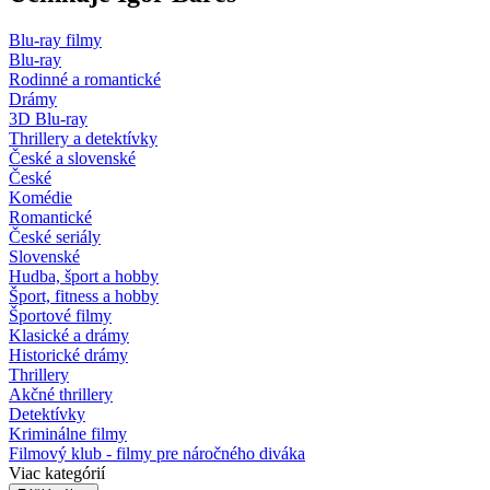
Blu-ray filmy
Blu-ray
Rodinné a romantické
Drámy
3D Blu-ray
Thrillery a detektívky
České a slovenské
České
Komédie
Romantické
České seriály
Slovenské
Hudba, šport a hobby
Šport, fitness a hobby
Športové filmy
Klasické a drámy
Historické drámy
Thrillery
Akčné thrillery
Detektívky
Kriminálne filmy
Filmový klub - filmy pre náročného diváka
Viac kategórií