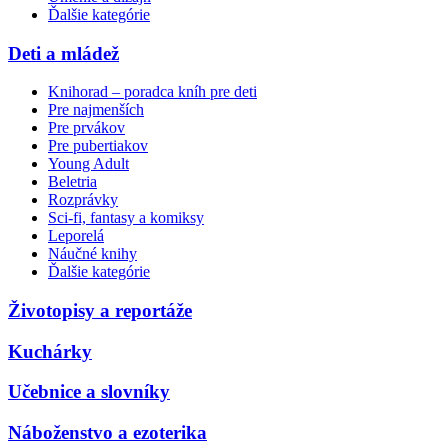
Ďalšie kategórie
Deti a mládež
Knihorad – poradca kníh pre deti
Pre najmenších
Pre prvákov
Pre pubertiakov
Young Adult
Beletria
Rozprávky
Sci-fi, fantasy a komiksy
Leporelá
Náučné knihy
Ďalšie kategórie
Životopisy a reportáže
Kuchárky
Učebnice a slovníky
Náboženstvo a ezoterika