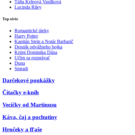
Táňa Keleová Vasilková
Lucinda Riley
Top série
Romantické úteky
Harry Potter
Kapitán Stein a Notár Barbarič
Denník odvážneho bojka
Krimi Dominika Dána
Učím sa rozprávať
Duna
Smradi
Darčekové poukážky
Čítačky e-kníh
Vecičky od Martinusu
Káva, čaj a pochutiny
Hrnčeky a fľaše