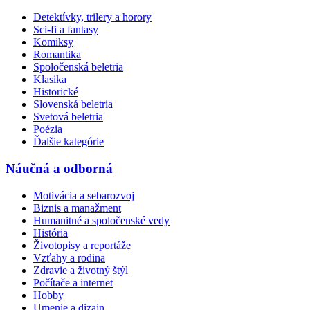
Detektívky, trilery a horory
Sci-fi a fantasy
Komiksy
Romantika
Spoločenská beletria
Klasika
Historické
Slovenská beletria
Svetová beletria
Poézia
Ďalšie kategórie
Náučná a odborná
Motivácia a sebarozvoj
Biznis a manažment
Humanitné a spoločenské vedy
História
Životopisy a reportáže
Vzťahy a rodina
Zdravie a životný štýl
Počítače a internet
Hobby
Umenie a dizajn