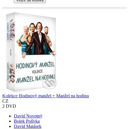
Vložiť do košíka
Kolekce Hodinový manžel + Manžel na hodinu
CZ
2 DVD
David Novotný
Bolek Polívka
David Matásek