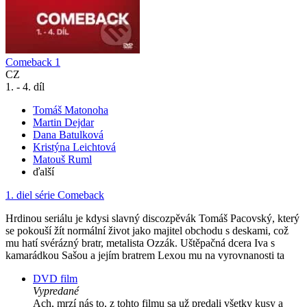
Comeback 1
CZ
1. - 4. díl
Tomáš Matonoha
Martin Dejdar
Dana Batulková
Kristýna Leichtová
Matouš Ruml
ďalší
1. diel série
Comeback
Hrdinou seriálu je kdysi slavný discozpěvák Tomáš Pacovský, který
se pokouší žít normální život jako majitel obchodu s deskami, což
mu hatí svérázný bratr, metalista Ozzák. Uštěpačná dcera Iva s
kamarádkou Sašou a jejím bratrem Lexou mu na vyrovnanosti ta
DVD film
Vypredané
Ach, mrzí nás to, z tohto filmu sa už predali všetky kusy a