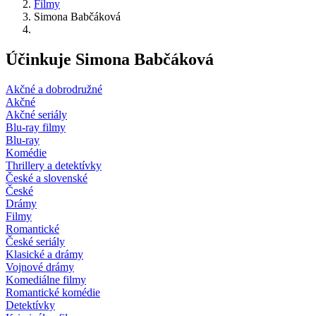
Filmy
Simona Babčáková
Účinkuje Simona Babčáková
Akčné a dobrodružné
Akčné
Akčné seriály
Blu-ray filmy
Blu-ray
Komédie
Thrillery a detektívky
České a slovenské
České
Drámy
Filmy
Romantické
České seriály
Klasické a drámy
Vojnové drámy
Komediálne filmy
Romantické komédie
Detektívky