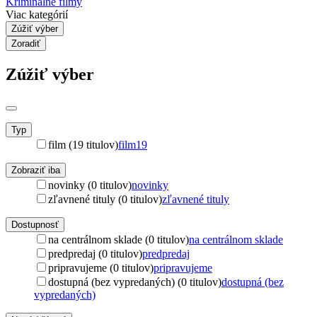
Kriminálne filmy
Viac kategórií
Zúžiť výber
Zoradiť
Zúžiť výber
Typ
film (19 titulov)
film
19
Zobraziť iba
novinky (0 titulov)
novinky
zľavnené tituly (0 titulov)
zľavnené tituly
Dostupnosť
na centrálnom sklade (0 titulov)
na centrálnom sklade
predpredaj (0 titulov)
predpredaj
pripravujeme (0 titulov)
pripravujeme
dostupná (bez vypredaných) (0 titulov)
dostupná (bez
vypredaných)