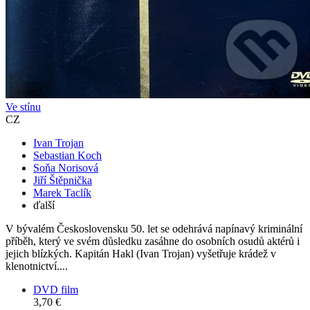
Ve stínu
CZ
Ivan Trojan
Sebastian Koch
Soňa Norisová
Jiří Štěpnička
Marek Taclík
ďalší
V bývalém Československu 50. let se odehrává napínavý kriminální
příběh, který ve svém důsledku zasáhne do osobních osudů aktérů i
jejich blízkých. Kapitán Hakl (Ivan Trojan) vyšetřuje krádež v
klenotnictví....
DVD film
3,70 €