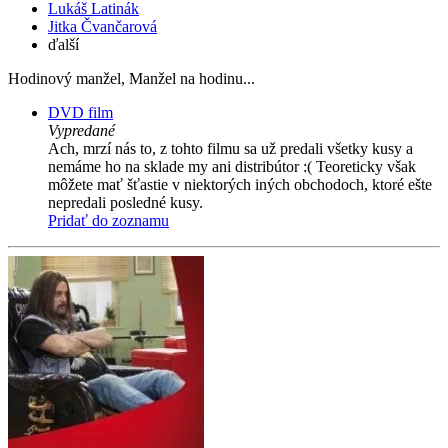
Lukáš Latinák
Jitka Čvančarová
ďalší
Hodinový manžel, Manžel na hodinu...
DVD film
Vypredané
Ach, mrzí nás to, z tohto filmu sa už predali všetky kusy a
nemáme ho na sklade my ani distribútor :( Teoreticky však
môžete mať šťastie v niektorých iných obchodoch, ktoré ešte
nepredali posledné kusy.
Pridať do zoznamu