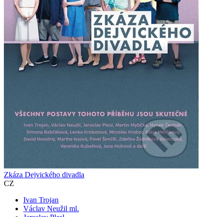
Zkáza Dejvického divadla
CZ
Ivan Trojan
Václav Neužil ml.