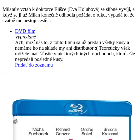
Milanův vztah k doktorce Elišce (Eva Holubová) se slibně vyvíjí, a
když se jí už Milan konečně odhodlá požádat o ruku, vypadá to, že
svatbě nic nestojí cestě...
DVD film
Vypredané
Ach, mrzí nás to, z tohto filmu sa už predali všetky kusy a
nemáme ho na sklade my ani distribútor :( Teoreticky však
môžete mať šťastie v niektorých iných obchodoch, ktoré ešte
nepredali posledné kusy.
Pridať do zoznamu