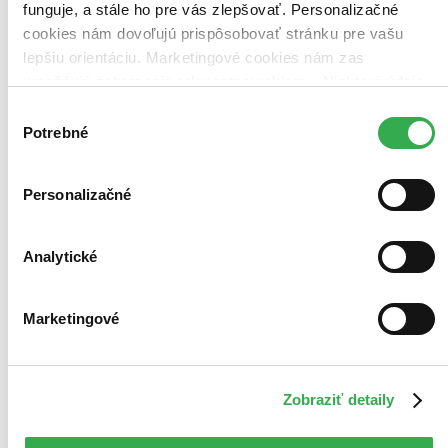
funguje, a stále ho pre vás zlepšovať. Personalizačné
cookies nám dovoľujú prispôsobovať stránku pre vašu
lepšiu orientáciu. Marketingové cookies nám zas
umožňujú zobrazenie relevantnej reklamy. Niektoré údaje
zdieľame aj s tretími stranami. Veľmi by nám pomohlo,
Výber
keby sme mohli používať všetky tieto cookies. Ďakujeme!
Potrebné
súhlasu
Personalizačné
Analytické
Marketingové
Zobraziť detaily
Hodinový manžel
CZ