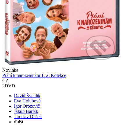
Novinka
Přání k narozeninám 1.-2. Kolekce
CZ
2DVD
David Švehlík
Eva Holubová
Igor Orozovič
Jakub Barták
Jaroslav Dušek
ďalší