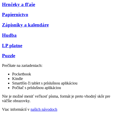
Hrnčeky a fľaše
Papiernictvo
Zápisníky a kalendáre
Hudba
LP platne
Puzzle
Prečítate na zariadeniach:
Pocketbook
Kindle
Smartfón či tablet s príslušnou aplikáciou
Počítač s príslušnou aplikáciou
Nie je možné meniť veľkosť písma, formát je preto vhodný skôr pre
väčšie obrazovky.
Viac informácií v
našich návodoch