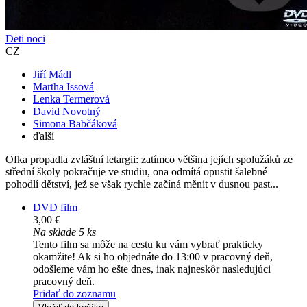
Deti noci
CZ
Jiří Mádl
Martha Issová
Lenka Termerová
David Novotný
Simona Babčáková
ďalší
Ofka propadla zvláštní letargii: zatímco většina jejích spolužáků ze
střední školy pokračuje ve studiu, ona odmítá opustit šalebné
pohodlí dětství, jež se však rychle začíná měnit v dusnou past...
DVD film
3,00 €
Na sklade 5 ks
Tento film sa môže na cestu ku vám vybrať prakticky
okamžite! Ak si ho objednáte do 13:00 v pracovný deň,
odošleme vám ho ešte dnes, inak najneskôr nasledujúci
pracovný deň.
Pridať do zoznamu