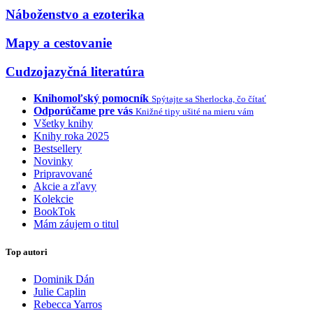
Náboženstvo a ezoterika
Mapy a cestovanie
Cudzojazyčná literatúra
Knihomoľský pomocník
Spýtajte sa Sherlocka, čo čítať
Odporúčame pre vás
Knižné tipy ušité na mieru vám
Všetky knihy
Knihy roka 2025
Bestsellery
Novinky
Pripravované
Akcie a zľavy
Kolekcie
BookTok
Mám záujem o titul
Top autori
Dominik Dán
Julie Caplin
Rebecca Yarros