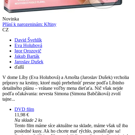
Novinka
Přání k narozeninám: Křtiny
CZ
David Švehlík
Eva Holubová
Igor Orozovič
Jakub Barták
Jaroslav Dušek
ďalší
V dome Líby (Eva Holubová) a Arnošta (Jaroslav Dušek) vrcholia
prípravy na krstiny, ktoré majú prebehnúť presne podľa Líbinho
detailného plánu – vrátane voľby mena dieťaťa. Nič však nejde
podľa očakávania: nevesta Simona (Simona Babčáková) zvolí
tajne...
DVD film
11,98 €
Na sklade 2 ks
Tento film máme síce aktuálne na sklade, máme však už iba
posledné kusy. Ak ho chcete mať rýchlo, ponáhľajte sa!