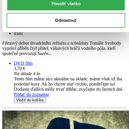
Povoliť všetko
David Novotný
Bolek Polívka
David Matásek
Odmietnuť
Lukáš Latinák
Jitka Čvančarová
ďalší
Filmový debut divadelního režiséra a scénáristy Tomáše Svobody
vypráví příběh čtyř přátel, vášnivých hráčů vodního póla, kteří
společně provozují bazén...
DVD film
3,70 €
Na sklade 4 ks
Tento film máme síce aktuálne na sklade, máme však už iba
posledné kusy. Ak ho chcete mať rýchlo, ponáhľajte sa!
Dodanie ďalších môže trvať dlhšie, zvyčajne do šiestich dní.
Pridať do zoznamu
Vložiť do košíka