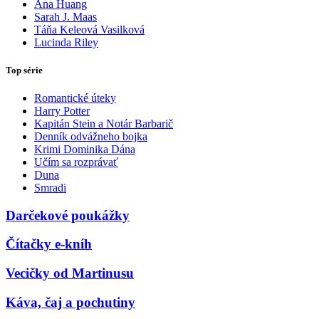
Ana Huang
Sarah J. Maas
Táňa Keleová Vasilková
Lucinda Riley
Top série
Romantické úteky
Harry Potter
Kapitán Stein a Notár Barbarič
Denník odvážneho bojka
Krimi Dominika Dána
Učím sa rozprávať
Duna
Smradi
Darčekové poukážky
Čítačky e-kníh
Vecičky od Martinusu
Káva, čaj a pochutiny