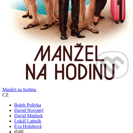
Manžel na hodinu
CZ
Bolek Polívka
David Novotný
David Matásek
Lukáš Latinák
Eva Holubová
ďalší