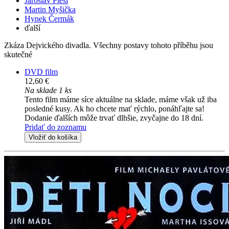
Jaroslav Plesl
Martin Myšička
Hynek Čermák
ďalší
Zkáza Dejvického divadla. Všechny postavy tohoto příběhu jsou
skutečné
DVD film
12,60 €
Na sklade 1 ks
Tento film máme síce aktuálne na sklade, máme však už iba
posledné kusy. Ak ho chcete mať rýchlo, ponáhľajte sa!
Dodanie ďalších môže trvať dlhšie, zvyčajne do 18 dní.
Pridať do zoznamu
Vložiť do košíka