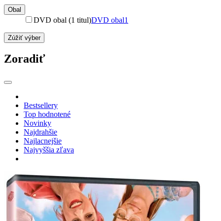
Obal
DVD obal (1 titul)
DVD obal
1
Zúžiť výber
Zoradiť
Bestsellery
Top hodnotené
Novinky
Najdrahšie
Najlacnejšie
Najvyššia zľava