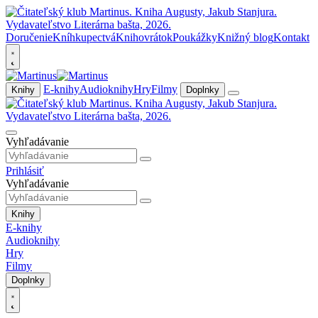
Doručenie
Kníhkupectvá
Knihovrátok
Poukážky
Knižný blog
Kontakt
E-knihy
Audioknihy
Hry
Filmy
Knihy
Doplnky
Vyhľadávanie
Prihlásiť
Vyhľadávanie
Knihy
E-knihy
Audioknihy
Hry
Filmy
Doplnky