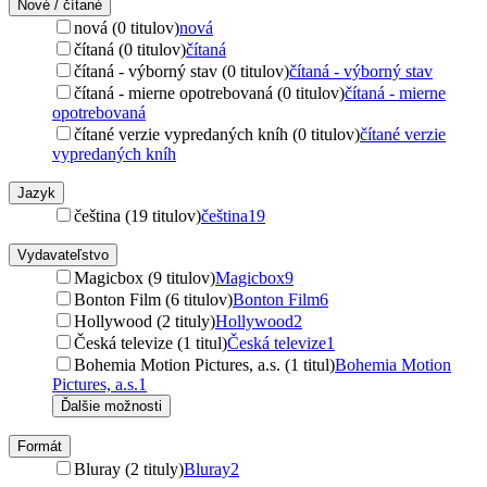
Nové / čítané
nová (0 titulov)
nová
čítaná (0 titulov)
čítaná
čítaná - výborný stav (0 titulov)
čítaná - výborný stav
čítaná - mierne opotrebovaná (0 titulov)
čítaná - mierne
opotrebovaná
čítané verzie vypredaných kníh (0 titulov)
čítané verzie
vypredaných kníh
Jazyk
čeština (19 titulov)
čeština
19
Vydavateľstvo
Magicbox (9 titulov)
Magicbox
9
Bonton Film (6 titulov)
Bonton Film
6
Hollywood (2 tituly)
Hollywood
2
Česká televize (1 titul)
Česká televize
1
Bohemia Motion Pictures, a.s. (1 titul)
Bohemia Motion
Pictures, a.s.
1
Ďalšie možnosti
Formát
Bluray (2 tituly)
Bluray
2