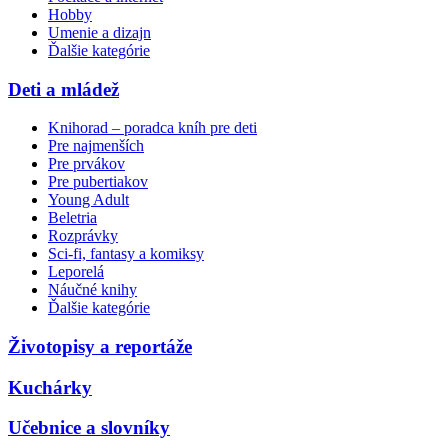
Hobby
Umenie a dizajn
Ďalšie kategórie
Deti a mládež
Knihorad – poradca kníh pre deti
Pre najmenších
Pre prvákov
Pre pubertiakov
Young Adult
Beletria
Rozprávky
Sci-fi, fantasy a komiksy
Leporelá
Náučné knihy
Ďalšie kategórie
Životopisy a reportáže
Kuchárky
Učebnice a slovníky