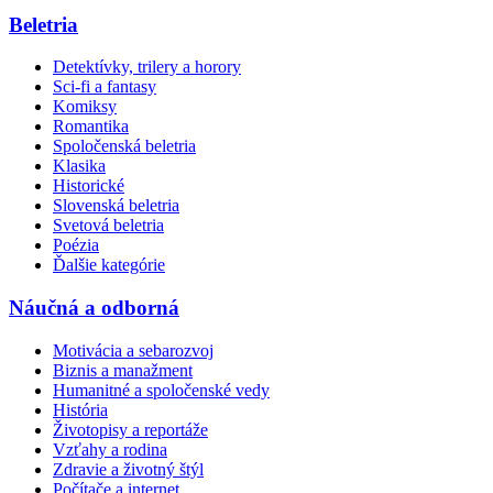
Beletria
Detektívky, trilery a horory
Sci-fi a fantasy
Komiksy
Romantika
Spoločenská beletria
Klasika
Historické
Slovenská beletria
Svetová beletria
Poézia
Ďalšie kategórie
Náučná a odborná
Motivácia a sebarozvoj
Biznis a manažment
Humanitné a spoločenské vedy
História
Životopisy a reportáže
Vzťahy a rodina
Zdravie a životný štýl
Počítače a internet