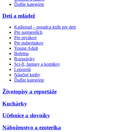
Ďalšie kategórie
Deti a mládež
Knihorad – poradca kníh pre deti
Pre najmenších
Pre prvákov
Pre pubertiakov
Young Adult
Beletria
Rozprávky
Sci-fi, fantasy a komiksy
Leporelá
Náučné knihy
Ďalšie kategórie
Životopisy a reportáže
Kuchárky
Učebnice a slovníky
Náboženstvo a ezoterika