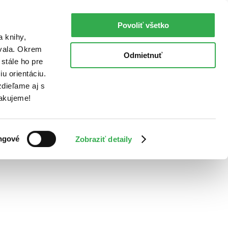
Povoliť všetko
a knihy,
ovala. Okrem
Odmietnuť
stále ho pre
u orientáciu.
dieľame aj s
Ďakujeme!
ngové
Zobraziť detaily