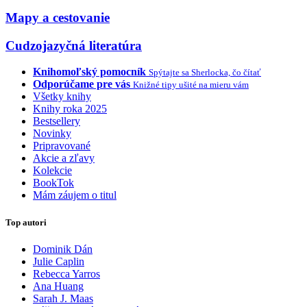
Mapy a cestovanie
Cudzojazyčná literatúra
Knihomoľský pomocník
Spýtajte sa Sherlocka, čo čítať
Odporúčame pre vás
Knižné tipy ušité na mieru vám
Všetky knihy
Knihy roka 2025
Bestsellery
Novinky
Pripravované
Akcie a zľavy
Kolekcie
BookTok
Mám záujem o titul
Top autori
Dominik Dán
Julie Caplin
Rebecca Yarros
Ana Huang
Sarah J. Maas