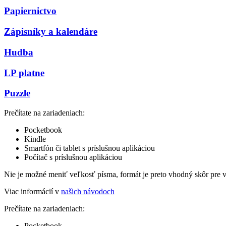
Papiernictvo
Zápisníky a kalendáre
Hudba
LP platne
Puzzle
Prečítate na zariadeniach:
Pocketbook
Kindle
Smartfón či tablet s príslušnou aplikáciou
Počítač s príslušnou aplikáciou
Nie je možné meniť veľkosť písma, formát je preto vhodný skôr pre 
Viac informácií v
našich návodoch
Prečítate na zariadeniach:
Pocketbook