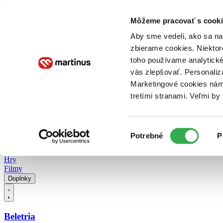
Doručenie
Kníhkupectvá
Knihovrátok
Poukážky
Knižný blog
Kontakt
Môžeme pracovať s cooki
Aby sme vedeli, ako sa na 
zbierame cookies. Niektor
E-knihy
Audioknihy
Hry
Filmy
Knihy
Doplnky
toho používame analytické
vás zlepšovať. Personaliz
Vyhľadávanie
Marketingové cookies nám 
tretími stranami. Veľmi b
Prihlásiť
Vyhľadávanie
Výber
Knihy
Potrebné
P
súhlasu
E-knihy
Audioknihy
Hry
Filmy
Doplnky
Beletria