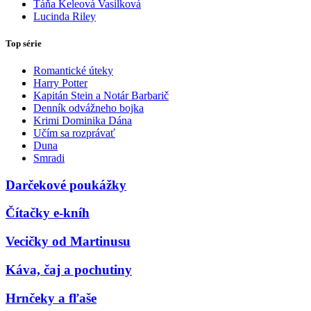
Táňa Keleová Vasilková
Lucinda Riley
Top série
Romantické úteky
Harry Potter
Kapitán Stein a Notár Barbarič
Denník odvážneho bojka
Krimi Dominika Dána
Učím sa rozprávať
Duna
Smradi
Darčekové poukážky
Čítačky e-kníh
Vecičky od Martinusu
Káva, čaj a pochutiny
Hrnčeky a fľaše