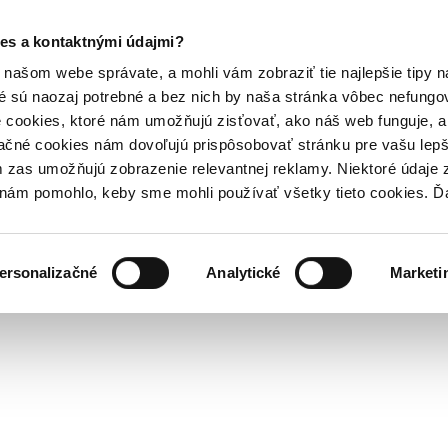
es a kontaktnými údajmi?
našom webe správate, a mohli vám zobraziť tie najlepšie tipy n
é sú naozaj potrebné a bez nich by naša stránka vôbec nefung
 cookies, ktoré nám umožňujú zisťovať, ako náš web funguje, a 
ačné cookies nám dovoľujú prispôsobovať stránku pre vašu lepši
zas umožňujú zobrazenie relevantnej reklamy. Niektoré údaje z
y nám pomohlo, keby sme mohli používať všetky tieto cookies. 
ersonalizačné
Analytické
Marketi