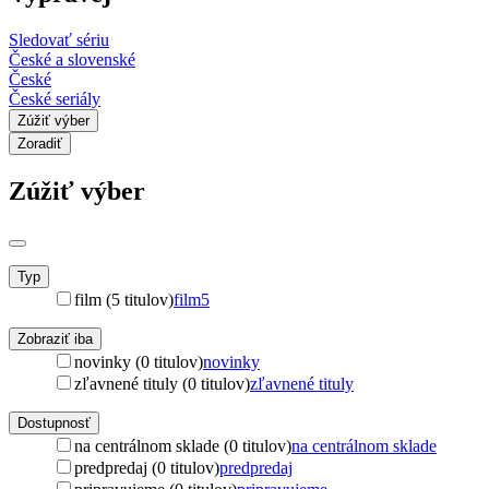
Sledovať sériu
České a slovenské
České
České seriály
Zúžiť výber
Zoradiť
Zúžiť výber
Typ
film (5 titulov)
film
5
Zobraziť iba
novinky (0 titulov)
novinky
zľavnené tituly (0 titulov)
zľavnené tituly
Dostupnosť
na centrálnom sklade (0 titulov)
na centrálnom sklade
predpredaj (0 titulov)
predpredaj