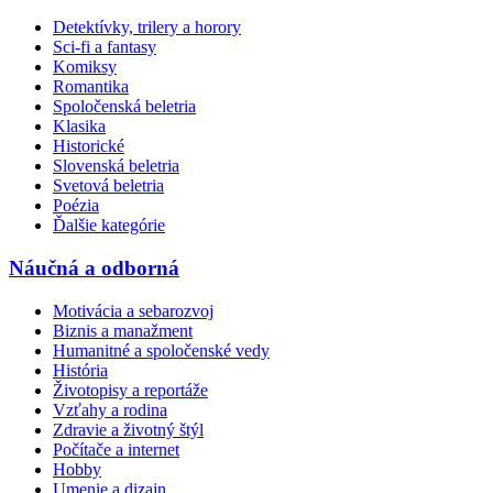
Detektívky, trilery a horory
Sci-fi a fantasy
Komiksy
Romantika
Spoločenská beletria
Klasika
Historické
Slovenská beletria
Svetová beletria
Poézia
Ďalšie kategórie
Náučná a odborná
Motivácia a sebarozvoj
Biznis a manažment
Humanitné a spoločenské vedy
História
Životopisy a reportáže
Vzťahy a rodina
Zdravie a životný štýl
Počítače a internet
Hobby
Umenie a dizajn