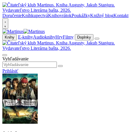
Doručenie
Kníhkupectvá
Knihovrátok
Poukážky
Knižný blog
Kontakt
E-knihy
Audioknihy
Hry
Filmy
Knihy
Doplnky
Vyhľadávanie
Prihlásiť