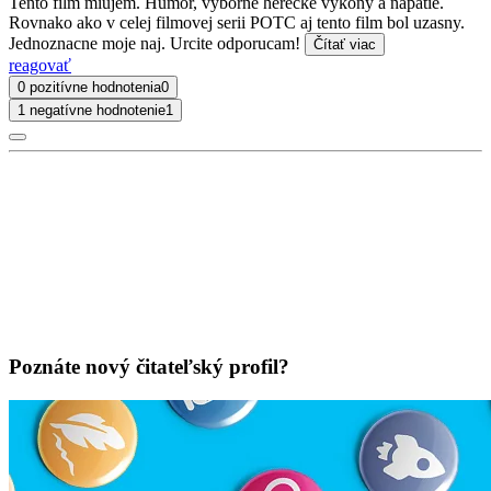
Tento film miujem. Humor, vyborne herecke vykony a napätie.
Rovnako ako v celej filmovej serii POTC aj tento film bol uzasny.
Jednoznacne moje naj. Urcite odporucam!
Čítať viac
reagovať
0 pozitívne hodnotenia
0
1 negatívne hodnotenie
1
Poznáte nový čitateľský profil?