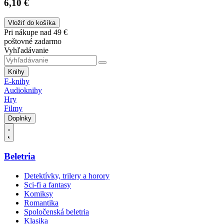
6,10 €
Vložiť do košíka
Pri nákupe nad 49 €
poštovné zadarmo
Vyhľadávanie
Knihy
E-knihy
Audioknihy
Hry
Filmy
Doplnky
Beletria
Detektívky, trilery a horory
Sci-fi a fantasy
Komiksy
Romantika
Spoločenská beletria
Klasika