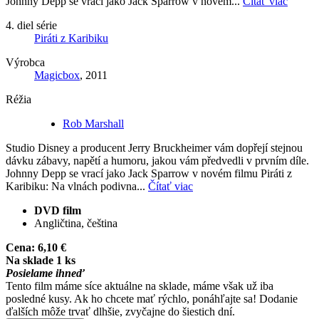
Johnny Depp se vrací jako Jack Sparrow v novém...
Čítať viac
4. diel série
Piráti z Karibiku
Výrobca
Magicbox
, 2011
Réžia
Rob Marshall
Studio Disney a producent Jerry Bruckheimer vám dopřejí stejnou
dávku zábavy, napětí a humoru, jakou vám předvedli v prvním díle.
Johnny Depp se vrací jako Jack Sparrow v novém filmu Piráti z
Karibiku: Na vlnách podivna...
Čítať viac
DVD film
Angličtina, čeština
Cena:
6,10 €
Na sklade 1 ks
Posielame ihneď
Tento film máme síce aktuálne na sklade, máme však už iba
posledné kusy. Ak ho chcete mať rýchlo, ponáhľajte sa! Dodanie
ďalších môže trvať dlhšie, zvyčajne do šiestich dní.