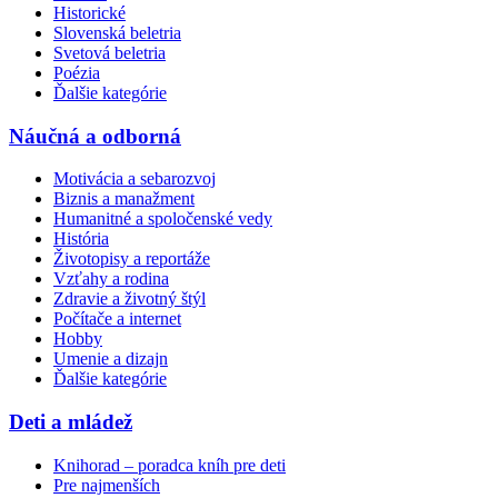
Historické
Slovenská beletria
Svetová beletria
Poézia
Ďalšie kategórie
Náučná a odborná
Motivácia a sebarozvoj
Biznis a manažment
Humanitné a spoločenské vedy
História
Životopisy a reportáže
Vzťahy a rodina
Zdravie a životný štýl
Počítače a internet
Hobby
Umenie a dizajn
Ďalšie kategórie
Deti a mládež
Knihorad – poradca kníh pre deti
Pre najmenších