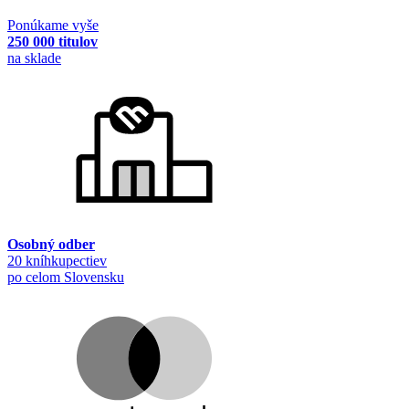
Ponúkame vyše
250 000 titulov
na sklade
Osobný odber
20 kníhkupectiev
po celom Slovensku