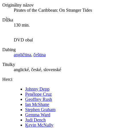
Originálny názov
Pirates of the Caribbean: On Stranger Tides
Dĺžka
130 min.
DVD obal
Dabing
angličtina
,
čeština
Titulky
anglické, české, slovenské
Herci
Johnny Depp
Penélope Cruz
Geoffrey Rush
Ian McShane
Stephen Graham
Gemma Ward
Judi Dench
Kevin McNally