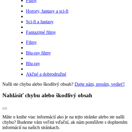
Filmy
Horory, fantasy a sci-fi
Sci-fi a fantasy
Fantazijné filmy
Filmy
Blu-ray filmy
Blu-ray
Akčné a dobrodružné
Našli ste chybu alebo škodlivý obsah?
Dajte nám, prosím, vedieť!
Nahlásiť chybu alebo škodlivý obsah
Máte o knihe viac informácií ako je na tejto stránke alebo ste našli
chybu? Budeme vám veľmi vďační, ak nám pomôžete s doplnením
informácií na našich stránkach.