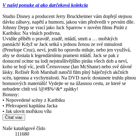
V našej ponuke aj ako darčeková kolekcia
Studio Disney a producent Jerry Bruckheimer vám dopřejí stejnou
dávku zábavy, napětí a humoru, jakou vám předvedli v prvním díle.
Johnny Depp se vrací jako Jack Sparrow v novém filmu Piráti z
Karibiku: Na vlnách podivna.
Uvidíte příběh o pravdě, zradě, mládí, smrti a … mořských
pannách! Když se Jack setká s jednou ženou ze své minulosti
(Penelope Cruz), neví, jestli ho opravdu miluje, nebo jen využívá,
aby se dostala k legendárnímu prameni mládí. Jack se pak z
donucení ocitne na lodi nejstrašlivějšího piráta všech dob a neví,
koho se bojí víc, jestli Černovouse (Ian McShane) nebo své dávné
lásky. Režisér Rob Marshall natočil film plný báječných akčních
scén, tajemna a vychytralosti. Na DVD navíc dostanete truhlu plnou
bonusových materiálů! Vydejte se na úžasnou cestu, ze které se
nebudete chtít vrá !@#$%^&* zpátky!
Bonusy:
• Nepovedené scény z Karibiku
• Překvapení kapitána Jacka
• Jak ulovit mořskou vílu
Čítať viac
Naše katalógové číslo
111680