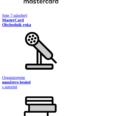
Sme 7-násobný
MasterCard
Obchodník roka
Organizujeme
množstvo besied
s autormi