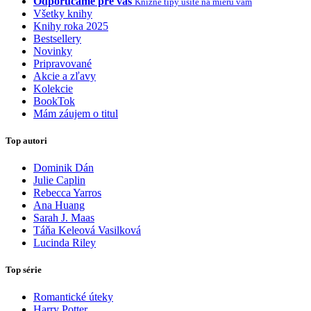
Odporúčame pre vás
Knižné tipy ušité na mieru vám
Všetky knihy
Knihy roka 2025
Bestsellery
Novinky
Pripravované
Akcie a zľavy
Kolekcie
BookTok
Mám záujem o titul
Top autori
Dominik Dán
Julie Caplin
Rebecca Yarros
Ana Huang
Sarah J. Maas
Táňa Keleová Vasilková
Lucinda Riley
Top série
Romantické úteky
Harry Potter