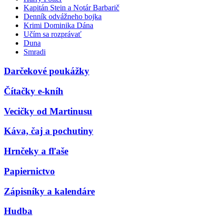
Kapitán Stein a Notár Barbarič
Denník odvážneho bojka
Krimi Dominika Dána
Učím sa rozprávať
Duna
Smradi
Darčekové poukážky
Čítačky e-kníh
Vecičky od Martinusu
Káva, čaj a pochutiny
Hrnčeky a fľaše
Papiernictvo
Zápisníky a kalendáre
Hudba