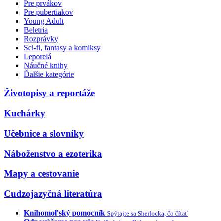
Pre prvákov
Pre pubertiakov
Young Adult
Beletria
Rozprávky
Sci-fi, fantasy a komiksy
Leporelá
Náučné knihy
Ďalšie kategórie
Životopisy a reportáže
Kuchárky
Učebnice a slovníky
Náboženstvo a ezoterika
Mapy a cestovanie
Cudzojazyčná literatúra
Knihomoľský pomocník
Spýtajte sa Sherlocka, čo čítať