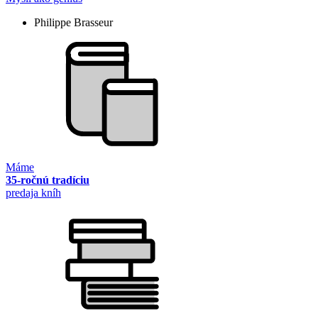
Philippe Brasseur
Máme
35-ročnú tradíciu
predaja kníh