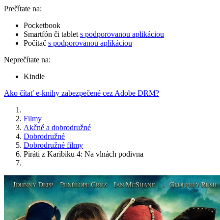
Prečítate na:
Pocketbook
Smartfón či tablet
s podporovanou aplikáciou
Počítač
s podporovanou aplikáciou
Neprečítate na:
Kindle
Ako čítať e-knihy zabezpečené cez Adobe DRM?
Filmy
Akčné a dobrodružné
Dobrodružné
Dobrodružné filmy
Piráti z Karibiku 4: Na vlnách podivna