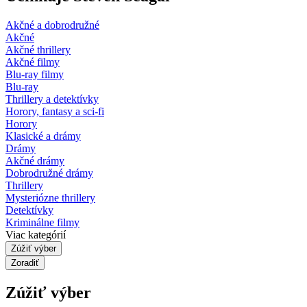
Akčné a dobrodružné
Akčné
Akčné thrillery
Akčné filmy
Blu-ray filmy
Blu-ray
Thrillery a detektívky
Horory, fantasy a sci-fi
Horory
Klasické a drámy
Drámy
Akčné drámy
Dobrodružné drámy
Thrillery
Mysteriózne thrillery
Detektívky
Kriminálne filmy
Viac kategórií
Zúžiť výber
Zoradiť
Zúžiť výber