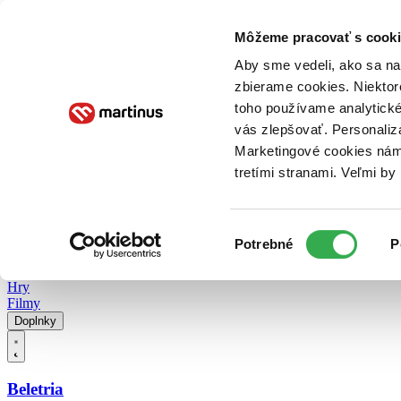
Doručenie
Kníhkupectvá
Knihovrátok
Poukážky
Knižný blog
Kontakt
Môžeme pracovať s cooki
Aby sme vedeli, ako sa na 
zbierame cookies. Niektor
E-knihy
Audioknihy
Hry
Filmy
Knihy
Doplnky
toho používame analytické
vás zlepšovať. Personaliz
Vyhľadávanie
Marketingové cookies nám 
tretími stranami. Veľmi b
Prihlásiť
Vyhľadávanie
Výber
Knihy
Potrebné
P
súhlasu
E-knihy
Audioknihy
Hry
Filmy
Doplnky
Beletria