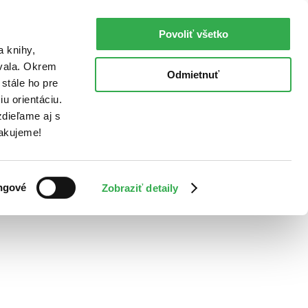
Povoliť všetko
a knihy,
ovala. Okrem
Odmietnuť
stále ho pre
u orientáciu.
dieľame aj s
Ďakujeme!
ngové
Zobraziť detaily