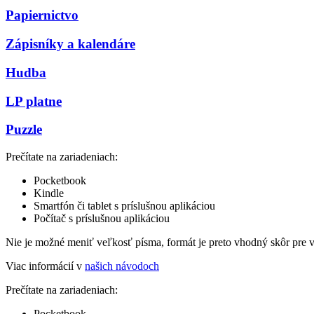
Papiernictvo
Zápisníky a kalendáre
Hudba
LP platne
Puzzle
Prečítate na zariadeniach:
Pocketbook
Kindle
Smartfón či tablet s príslušnou aplikáciou
Počítač s príslušnou aplikáciou
Nie je možné meniť veľkosť písma, formát je preto vhodný skôr pre 
Viac informácií v
našich návodoch
Prečítate na zariadeniach:
Pocketbook