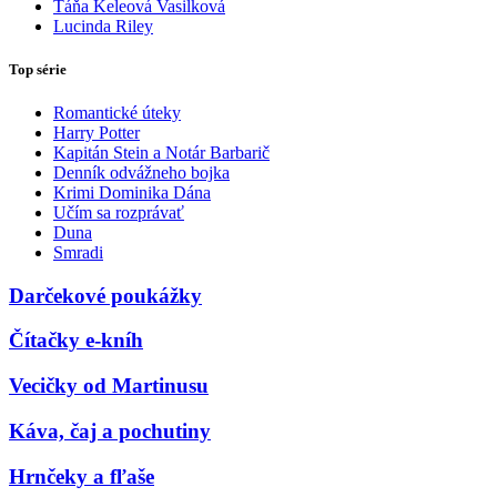
Táňa Keleová Vasilková
Lucinda Riley
Top série
Romantické úteky
Harry Potter
Kapitán Stein a Notár Barbarič
Denník odvážneho bojka
Krimi Dominika Dána
Učím sa rozprávať
Duna
Smradi
Darčekové poukážky
Čítačky e-kníh
Vecičky od Martinusu
Káva, čaj a pochutiny
Hrnčeky a fľaše