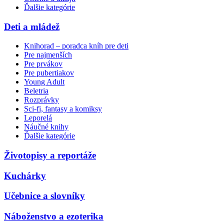
Ďalšie kategórie
Deti a mládež
Knihorad – poradca kníh pre deti
Pre najmenších
Pre prvákov
Pre pubertiakov
Young Adult
Beletria
Rozprávky
Sci-fi, fantasy a komiksy
Leporelá
Náučné knihy
Ďalšie kategórie
Životopisy a reportáže
Kuchárky
Učebnice a slovníky
Náboženstvo a ezoterika