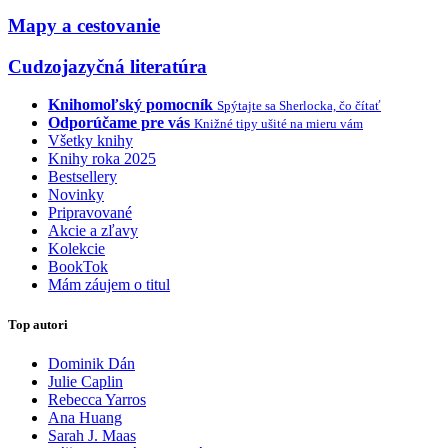
Mapy a cestovanie
Cudzojazyčná literatúra
Knihomoľský pomocník
Spýtajte sa Sherlocka, čo čítať
Odporúčame pre vás
Knižné tipy ušité na mieru vám
Všetky knihy
Knihy roka 2025
Bestsellery
Novinky
Pripravované
Akcie a zľavy
Kolekcie
BookTok
Mám záujem o titul
Top autori
Dominik Dán
Julie Caplin
Rebecca Yarros
Ana Huang
Sarah J. Maas