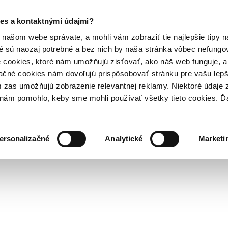
es a kontaktnými údajmi?
našom webe správate, a mohli vám zobraziť tie najlepšie tipy n
é sú naozaj potrebné a bez nich by naša stránka vôbec nefung
 cookies, ktoré nám umožňujú zisťovať, ako náš web funguje, a 
ačné cookies nám dovoľujú prispôsobovať stránku pre vašu lepši
zas umožňujú zobrazenie relevantnej reklamy. Niektoré údaje z
y nám pomohlo, keby sme mohli používať všetky tieto cookies. 
ersonalizačné
Analytické
Marketi