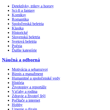
Detektívky, trilery a horory
Sci-fi a fantasy
Komiksy
Romantika
Spoločenská beletria
Klasika
Historické
Slovenská beletria
Svetová beletria
Poézia
Ďalšie kategórie
Náučná a odborná
Motivácia a sebarozvoj
Biznis a manažment
Humanitné a spoločenské vedy
História
Životopisy a reportáže
Vzťahy a rodina
Zdravie a životný štýl
Počítače a internet
Hobby
Umenie a dizajn