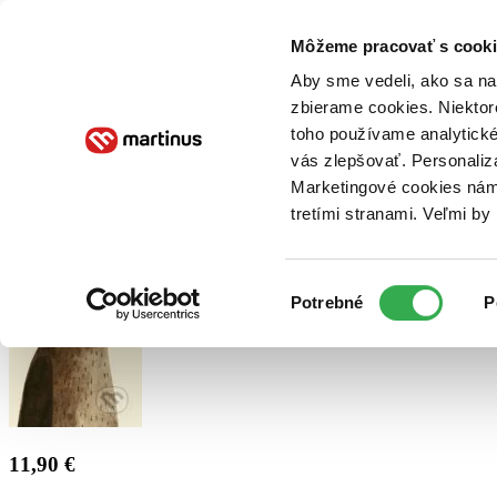
Doručenie
Kníhkupectvá
Knihovrátok
Poukážky
Knižný blog
Kontakt
Môžeme pracovať s cooki
Aby sme vedeli, ako sa na 
zbierame cookies. Niektor
E-knihy
Audioknihy
Hry
Filmy
Knihy
Doplnky
toho používame analytické
vás zlepšovať. Personaliz
Vyhľadávanie
Marketingové cookies nám 
tretími stranami. Veľmi b
Prihlásiť
Výber
Potrebné
P
súhlasu
11,90 €