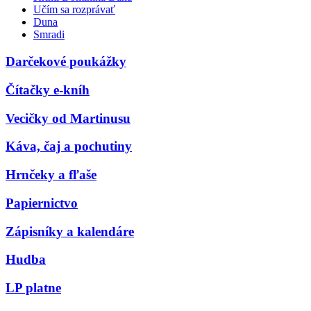
Učím sa rozprávať
Duna
Smradi
Darčekové poukážky
Čítačky e-kníh
Vecičky od Martinusu
Káva, čaj a pochutiny
Hrnčeky a fľaše
Papiernictvo
Zápisníky a kalendáre
Hudba
LP platne