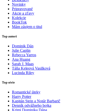
Novinky
Pripravované
Akcie a zľavy
Kolekcie
BookTok
Mám záujem o titul
Top autori
Dominik Dán
Julie Caplin
Rebecca Yarros
Ana Huang
Sarah J. Maas
Táňa Keleová Vasilková
Lucinda Riley
Top série
Romantické úteky
Harry Potter
Kapitán Stein a Notár Barbarič
Denník odvážneho bojka
Krimi Dominika Dána