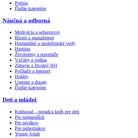
Poézia
Ďalšie kategórie
Náučná a odborná
Motivácia a sebarozvoj
Biznis a manažment
Humanitné a spoločenské vedy
História
Životopisy a reportáže
Vzťahy a rodina
Zdravie a životný štýl
Počítače a internet
Hobby
Umenie a dizajn
Ďalšie kategórie
Deti a mládež
Knihorad – poradca kníh pre deti
Pre najmenších
Pre prvákov
Pre pubertiakov
Young Adult