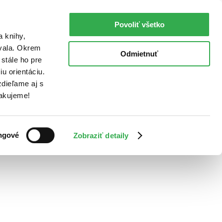
Povoliť všetko
a knihy,
ovala. Okrem
Odmietnuť
stále ho pre
u orientáciu.
dieľame aj s
Ďakujeme!
ngové
Zobraziť detaily