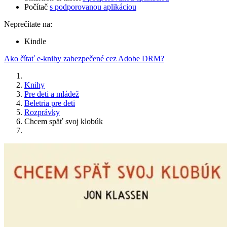
Počítač
s podporovanou aplikáciou
Neprečítate na:
Kindle
Ako čítať e-knihy zabezpečené cez Adobe DRM?
Knihy
Pre deti a mládež
Beletria pre deti
Rozprávky
Chcem späť svoj klobúk