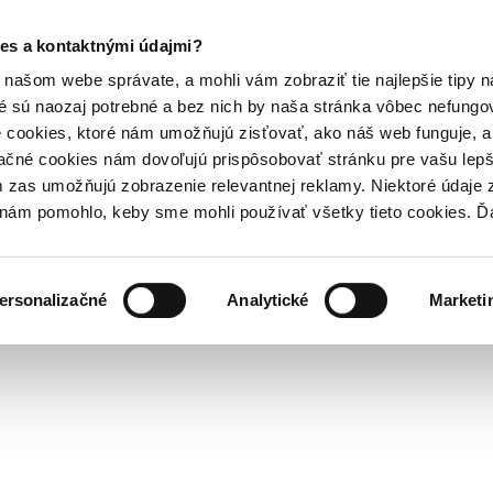
es a kontaktnými údajmi?
našom webe správate, a mohli vám zobraziť tie najlepšie tipy n
é sú naozaj potrebné a bez nich by naša stránka vôbec nefung
 cookies, ktoré nám umožňujú zisťovať, ako náš web funguje, a 
ačné cookies nám dovoľujú prispôsobovať stránku pre vašu lepši
zas umožňujú zobrazenie relevantnej reklamy. Niektoré údaje z
y nám pomohlo, keby sme mohli používať všetky tieto cookies. 
ersonalizačné
Analytické
Marketi