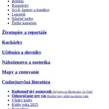
Beletria
Rozprávky
Sci-fi, fantasy a komiksy
Leporelá
Náučné knihy
Ďalšie kategórie
Životopisy a reportáže
Kuchárky
Učebnice a slovníky
Náboženstvo a ezoterika
Mapy a cestovanie
Cudzojazyčná literatúra
Knihomoľský pomocník
Spýtajte sa Sherlocka, čo čítať
Odporúčame pre vás
Knižné tipy ušité na mieru vám
Všetky knihy
Knihy roka 2025
Bestsellery