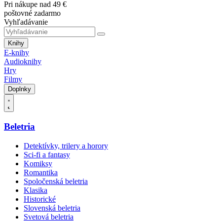
Pri nákupe nad 49 €
poštovné zadarmo
Vyhľadávanie
Knihy
E-knihy
Audioknihy
Hry
Filmy
Doplnky
Beletria
Detektívky, trilery a horory
Sci-fi a fantasy
Komiksy
Romantika
Spoločenská beletria
Klasika
Historické
Slovenská beletria
Svetová beletria