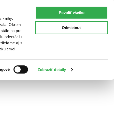
Povoliť všetko
a knihy,
ovala. Okrem
Odmietnuť
stále ho pre
u orientáciu.
dieľame aj s
Ďakujeme!
ngové
Zobraziť detaily