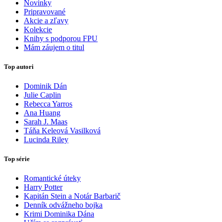
Novinky
Pripravované
Akcie a zľavy
Kolekcie
Knihy s podporou FPU
Mám záujem o titul
Top autori
Dominik Dán
Julie Caplin
Rebecca Yarros
Ana Huang
Sarah J. Maas
Táňa Keleová Vasilková
Lucinda Riley
Top série
Romantické úteky
Harry Potter
Kapitán Stein a Notár Barbarič
Denník odvážneho bojka
Krimi Dominika Dána