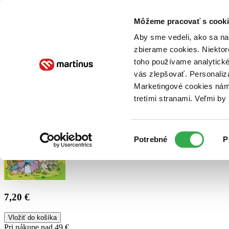
Doručenie
Kníhkupectvá
Knihovrátok
Poukážky
Knižný blog
Kontakt
Môžeme pracovať s cooki
Aby sme vedeli, ako sa na 
zbierame cookies. Niektor
E-knihy
Audioknihy
Hry
Filmy
Knihy
Doplnky
toho používame analytické
vás zlepšovať. Personaliz
Vyhľadávanie
Marketingové cookies nám 
tretími stranami. Veľmi b
Prihlásiť
Výber
Potrebné
P
súhlasu
7,20 €
Vložiť do košíka
Pri nákupe nad 49 €