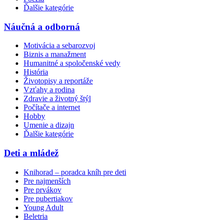
Ďalšie kategórie
Náučná a odborná
Motivácia a sebarozvoj
Biznis a manažment
Humanitné a spoločenské vedy
História
Životopisy a reportáže
Vzťahy a rodina
Zdravie a životný štýl
Počítače a internet
Hobby
Umenie a dizajn
Ďalšie kategórie
Deti a mládež
Knihorad – poradca kníh pre deti
Pre najmenších
Pre prvákov
Pre pubertiakov
Young Adult
Beletria