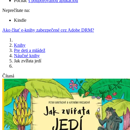
Počítač
s podporovanou aplikáciou
Neprečítate na:
Kindle
Ako čítať e-knihy zabezpečené cez Adobe DRM?
Knihy
Pre deti a mládež
Náučné knihy
Jak zvířata jedí
Čítaná