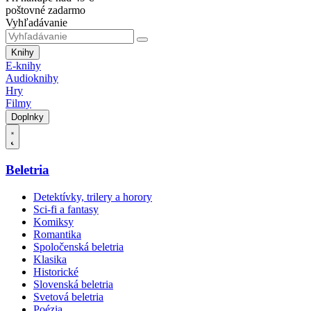
poštovné zadarmo
Vyhľadávanie
Knihy
E-knihy
Audioknihy
Hry
Filmy
Doplnky
Beletria
Detektívky, trilery a horory
Sci-fi a fantasy
Komiksy
Romantika
Spoločenská beletria
Klasika
Historické
Slovenská beletria
Svetová beletria
Poézia