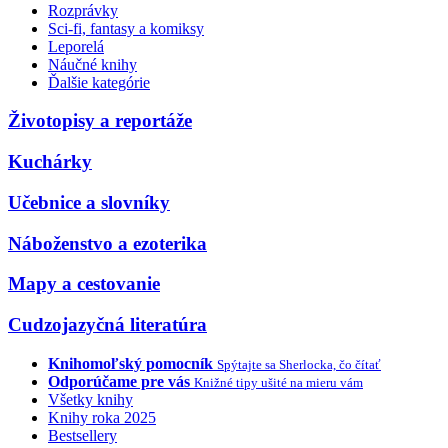
Rozprávky
Sci-fi, fantasy a komiksy
Leporelá
Náučné knihy
Ďalšie kategórie
Životopisy a reportáže
Kuchárky
Učebnice a slovníky
Náboženstvo a ezoterika
Mapy a cestovanie
Cudzojazyčná literatúra
Knihomoľský pomocník
Spýtajte sa Sherlocka, čo čítať
Odporúčame pre vás
Knižné tipy ušité na mieru vám
Všetky knihy
Knihy roka 2025
Bestsellery