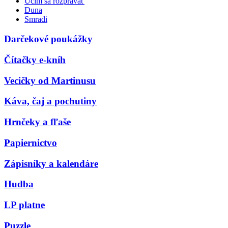
Učím sa rozprávať
Duna
Smradi
Darčekové poukážky
Čítačky e-kníh
Vecičky od Martinusu
Káva, čaj a pochutiny
Hrnčeky a fľaše
Papiernictvo
Zápisníky a kalendáre
Hudba
LP platne
Puzzle