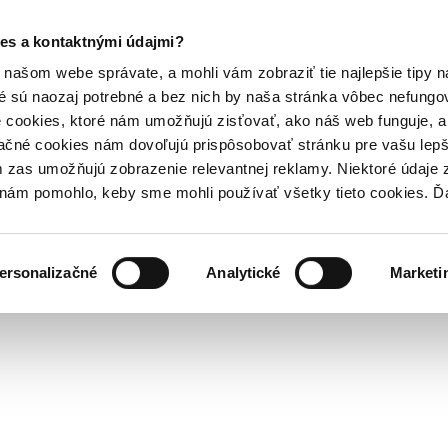
es a kontaktnými údajmi?
našom webe správate, a mohli vám zobraziť tie najlepšie tipy n
é sú naozaj potrebné a bez nich by naša stránka vôbec nefung
 cookies, ktoré nám umožňujú zisťovať, ako náš web funguje, a 
ačné cookies nám dovoľujú prispôsobovať stránku pre vašu lepši
zas umožňujú zobrazenie relevantnej reklamy. Niektoré údaje z
y nám pomohlo, keby sme mohli používať všetky tieto cookies. 
ersonalizačné
Analytické
Marketi