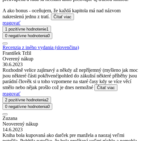
A ako bonus - oceňujem, že každá kapitola má nad názvom
nakreslenú jednu z tratí.
Čítať viac
reagovať
1 pozitívne hodnotenie
1
0 negatívne hodnotenia
0
Recenzia z iného vydania (slovenčina)
František Tržil
Overený nákup
30.6.2023
Rozhodně velice zajímavý a někdy až nepříjemný (myšleno jak moc
jsou některé části pokřivené)pohled do zákulisí některé příběhy jsou
parádní člověk si u toho vzpomene na staré časy kdy se více věcí
smělo nebo nějak prošlo což je dnes nemožné
Čítať viac
reagovať
2 pozitívne hodnotenia
2
0 negatívne hodnotenia
0
Zuzana
Neoverený nákup
14.6.2023
Kniha bola kupovaná ako darček pre manžela a naozaj veľmi
potešila. Pohltila natoľko, že bola prečítaná veľmi rýchlo a nemohla