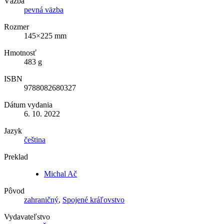
Väzba
pevná väzba
Rozmer
145×225 mm
Hmotnosť
483 g
ISBN
9788082680327
Dátum vydania
6. 10. 2022
Jazyk
čeština
Preklad
Michal Ač
Pôvod
zahraničný
,
Spojené kráľovstvo
Vydavateľstvo