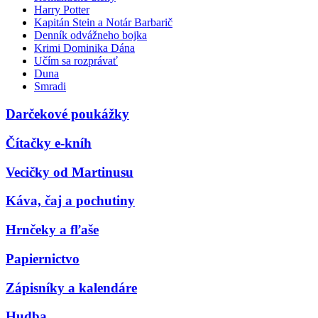
Harry Potter
Kapitán Stein a Notár Barbarič
Denník odvážneho bojka
Krimi Dominika Dána
Učím sa rozprávať
Duna
Smradi
Darčekové poukážky
Čítačky e-kníh
Vecičky od Martinusu
Káva, čaj a pochutiny
Hrnčeky a fľaše
Papiernictvo
Zápisníky a kalendáre
Hudba