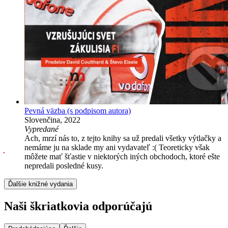
Pevná väzba
(s podpisom autora)
Slovenčina, 2022
Vypredané
Ach, mrzí nás to, z tejto knihy sa už predali všetky výtlačky a
nemáme ju na sklade my ani vydavateľ :( Teoreticky však
môžete mať šťastie v niektorých iných obchodoch, ktoré ešte
nepredali posledné kusy.
Ďalšie knižné vydania
Naši škriatkovia odporúčajú