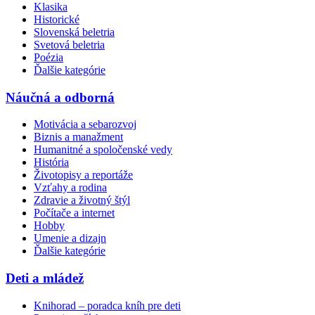
Klasika
Historické
Slovenská beletria
Svetová beletria
Poézia
Ďalšie kategórie
Náučná a odborná
Motivácia a sebarozvoj
Biznis a manažment
Humanitné a spoločenské vedy
História
Životopisy a reportáže
Vzťahy a rodina
Zdravie a životný štýl
Počítače a internet
Hobby
Umenie a dizajn
Ďalšie kategórie
Deti a mládež
Knihorad – poradca kníh pre deti