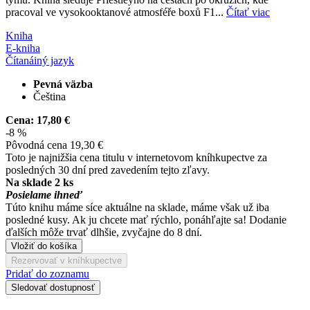
pracoval ve vysokooktanové atmosféře boxů F1...
Čítať viac
Kniha
E-kniha
Čítaná
iný jazyk
Pevná väzba
Čeština
Cena:
17,80 €
-8 %
Pôvodná cena
19,30 €
Toto je najnižšia cena titulu v internetovom kníhkupectve za
posledných 30 dní pred zavedením tejto zľavy.
Na sklade 2 ks
Posielame ihneď
Túto knihu máme síce aktuálne na sklade, máme však už iba
posledné kusy. Ak ju chcete mať rýchlo, ponáhľajte sa! Dodanie
ďalších môže trvať dlhšie, zvyčajne do 8 dní.
Vložiť do košíka
Rezervovať v kníhkupectve
Pridať do zoznamu
Sledovať dostupnosť