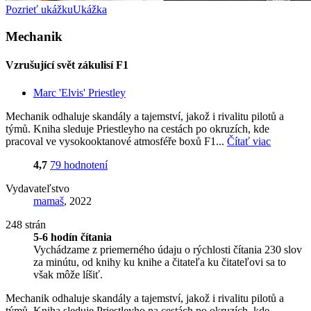
Pozrieť ukážku
Ukážka
Mechanik
Vzrušující svět zákulisí F1
Marc 'Elvis' Priestley
Mechanik odhaluje skandály a tajemství, jakož i rivalitu pilotů a
týmů. Kniha sleduje Priestleyho na cestách po okruzích, kde
pracoval ve vysokooktanové atmosféře boxů F1...
Čítať viac
4,7
79 hodnotení
Vydavateľstvo
mamaš
, 2022
248 strán
5-6 hodín čítania
Vychádzame z priemerného údaju o rýchlosti čítania 230 slov
za minútu, od knihy ku knihe a čitateľa ku čitateľovi sa to
však môže líšiť.
Mechanik odhaluje skandály a tajemství, jakož i rivalitu pilotů a
týmů. Kniha sleduje Priestleyho na cestách po okruzích, kde