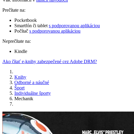
Prečítate na:
Pocketbook
Smartfón či tablet
s podporovanou aplikáciou
Počítač
s podporovanou aplikáciou
Neprečítate na:
Kindle
Ako čítať e-knihy zabezpečené cez Adobe DRM?
Knihy
Odborné a náučné
Šport
Individuálne športy
Mechanik