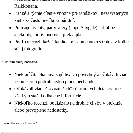
Räikkönena.
Ľahké a rýchle čítanie vhodné pre fanúšikov i nezasvätených;
kniha sa často prečíta za pár dní.
Popisuje rivality, párty, aféry (napr. Spygate) a drobné
anekdoty, ktoré mnohých prekvapia.
Podľa recenzií každá kapitola obsahuje nákres trate a v knihe
sú aj fotografie.
Čitatelia ďalej hodnotia
Niektorí čitatelia považujú text za povrchný a očakávali viac
technických podrobností o práci mechanika.
Očakávali viac „šťavnatejších“ súkromných detailov; nie
všetkým stačili odhalené informácie.
Niekoľko recenzií poukázalo na drobné chyby v preklade
alebo pravopisné nedostatky.
Pomohlo vám zhrnutie?