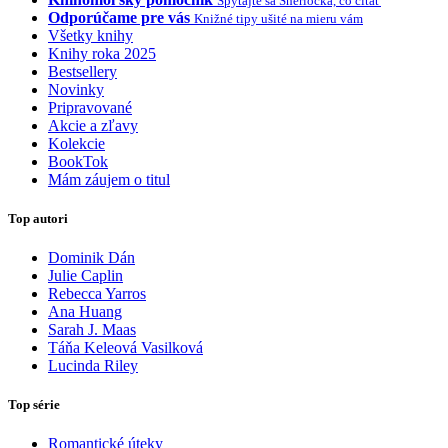
Spýtajte sa Sherlocka, čo čítať
Odporúčame pre vás
Knižné tipy ušité na mieru vám
Všetky knihy
Knihy roka 2025
Bestsellery
Novinky
Pripravované
Akcie a zľavy
Kolekcie
BookTok
Mám záujem o titul
Top autori
Dominik Dán
Julie Caplin
Rebecca Yarros
Ana Huang
Sarah J. Maas
Táňa Keleová Vasilková
Lucinda Riley
Top série
Romantické úteky