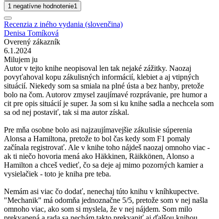
1 negatívne hodnotenie
1
Recenzia z iného vydania (slovenčina)
Denisa Tomíková
Overený zákazník
6.1.2024
Milujem ju
Autor v tejto knihe neopisoval len tak nejaké zážitky. Naozaj
povyťahoval kopu zákulisných informácií, klebiet a aj vtipných
situácií. Niekedy som sa smiala na plné ústa a bez hanby, pretože
bolo na čom. Autorov zmysel zaujímavé rozprávanie, pre humor a
cit pre opis situácií je super. Ja som si ku knihe sadla a nechcela som
sa od nej postaviť, tak si ma autor získal.
Pre mňa osobne bolo asi najzaujímavejšie zákulisie súperenia
Alonsa a Hamiltona, pretože to bol čas kedy som F1 pomaly
začínala registrovať. Ale v knihe toho nájdeš naozaj omnoho viac -
ak ti niečo hovoria mená ako Häkkinen, Räikkönen, Alonso a
Hamilton a chceš vedieť, čo sa deje aj mimo pozorných kamier a
vysielačiek - toto je kniha pre teba.
Nemám asi viac čo dodať, nenechaj túto knihu v kníhkupectve.
"Mechanik" má odomňa jednoznačne 5/5, pretože som v nej našla
omnoho viac, ako som si myslela, že v nej nájdem. Som milo
prekvapená a rada sa nechám takto prekvapiť aj ďalšou knihou.