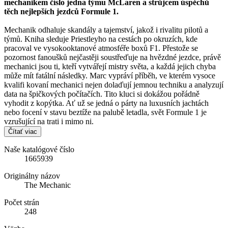
mechanikem číslo jedna týmu McLaren a strůjcem úspěchů
těch nejlepších jezdců Formule 1.
Mechanik odhaluje skandály a tajemství, jakož i rivalitu pilotů a
týmů. Kniha sleduje Priestleyho na cestách po okruzích, kde
pracoval ve vysokooktanové atmosféře boxů F1. Přestože se
pozornost fanoušků nejčastěji soustřeďuje na hvězdné jezdce, právě
mechanici jsou ti, kteří vytvářejí mistry světa, a každá jejich chyba
může mít fatální následky. Marc vypráví příběh, ve kterém vysoce
kvalifi kovaní mechanici nejen dolaďují jemnou techniku a analyzují
data na špičkových počítačích. Tito kluci si dokážou pořádně
vyhodit z kopýtka. Ať už se jedná o párty na luxusních jachtách
nebo focení v stavu beztíže na palubě letadla, svět Formule 1 je
vzrušující na trati i mimo ni.
Čítať viac
Naše katalógové číslo
1665939
Originálny názov
The Mechanic
Počet strán
248