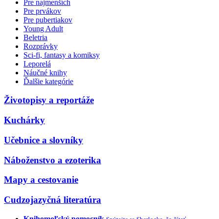
Pre najmenších
Pre prvákov
Pre pubertiakov
Young Adult
Beletria
Rozprávky
Sci-fi, fantasy a komiksy
Leporelá
Náučné knihy
Ďalšie kategórie
Životopisy a reportáže
Kuchárky
Učebnice a slovníky
Náboženstvo a ezoterika
Mapy a cestovanie
Cudzojazyčná literatúra
Knihomoľský pomocník