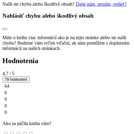
Našli ste chybu alebo škodlivý obsah?
Dajte nám, prosím, vedieť!
Nahlásiť chybu alebo škodlivý obsah
Máte o knihe viac informácií ako je na tejto stránke alebo ste našli
chybu? Budeme vám veľmi vďační, ak nám pomôžete s doplnením
informácií na našich stránkach.
Hodnotenia
4,7
/ 5
79 hodnotení
64
6
9
0
0
Ako sa páčila kniha vám?