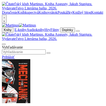
Doručenie
Kníhkupectvá
Knihovrátok
Poukážky
Knižný blog
Kontakt
E-knihy
Audioknihy
Hry
Filmy
Knihy
Doplnky
Vyhľadávanie
Prihlásiť