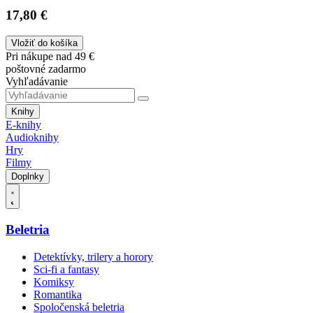
17,80 €
Vložiť do košíka
Pri nákupe nad 49 €
poštovné zadarmo
Vyhľadávanie
Knihy
E-knihy
Audioknihy
Hry
Filmy
Doplnky
Beletria
Detektívky, trilery a horory
Sci-fi a fantasy
Komiksy
Romantika
Spoločenská beletria