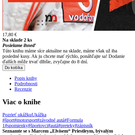
17,80 €
Na sklade 2 ks
Posielame ihneď
Túto knihu máme síce aktuálne na sklade, máme však už iba
posledné kusy. Ak ju chcete mať rýchlo, ponáhľajte sa! Dodanie
ďalších môže trvať dlhšie, zvyčajne do 8 dní.
Do košíka
Popis knihy
Podrobnosti
Recenzie
Viac o knihe
Pozrieť ukážku
Ukážka
#šport
#motorsport
#závodné autá
#Formula
1
#spomienky
#športovci
#autá
#preteky
#zápisník
Seznamte se s Marcem „Elvisem“ Priestleym, bývalým