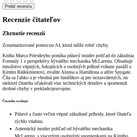
Pridať recenziu
Recenzie čitateľov
Zhrnutie recenzií
Zosumarizované pomocou AI, ktorá môže robiť chyby.
Kniha Marca Priestleyho ponúka pútavý insider pohľad do zákulisia
Formuly 1 z perspektívy bývalého mechanika McLarenu. Obsahuje
množstvo vtipných, šokujúcich a osobných príhod vrátane pasáží o
Kimim Räikkönenovi, rivalite Alonsa a Hamiltona a afére Spygate.
Číta sa ľahko a je vhodná pre fanúšikov aj pre nezasvätených, no
niektorí čitatelia očakávali viac technických detailov a spomenuli
drobné chyby v preklade/pravopise.
Čitatelia oceňujú
Pútavé a často veľmi vtipné zákulisné príhody, ktoré čitateľa
rýchlo vtiahnu.
Autentický insider pohľad od bývalého mechanika
McLarenu, s viacerými osobnými spomienkami na Kimiho