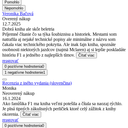
Pomohlo
Nepomohlo
Veronika Bačová
Overený nákup
12.7.2025
Dobrá kniha ale skôr beletria
Príjemné čítanie čo sa týka šoubiznisu a historiek. Mestami som
natrafila aj nejaké technické popisy ale minimálne z názvu som
čakala viac technického pokrytia. Ale inak fajn kniha, spoznáte
osobnosti niektorých jazdcov (najmä Mclaren) aj si lepšie poskladáte
históriu F1 a jedného z najlepších tímov.
Čítať viac
reagovať
0 pozitívne hodnotenia
0
1 negatívne hodnotenie
1
Recenzia z iného vydania (slovenčina)
Monika
Neoverený nákup
16.1.2024
Ako fanúšika F1 ma kniha veľmi potešila a čítala sa naozaj rýchlo.
Je plná tipných zákulisných perličiek ktoré celý zážitok z knihy
okorenia.
Čítať viac
reagovať
0 pozitívne hodnotenia
0