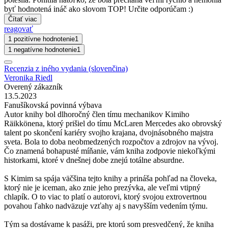
byť hodnotená ináč ako slovom TOP! Určite odporúčam :)
Čítať viac
reagovať
1 pozitívne hodnotenie
1
1 negatívne hodnotenie
1
Recenzia z iného vydania (slovenčina)
Veronika Riedl
Overený zákazník
13.5.2023
Fanušíkovská povinná výbava
Autor knihy bol dlhoročný člen tímu mechanikov Kimiho
Räikkönena, ktorý prišiel do tímu McLaren Mercedes ako obrovský
talent po skončení kariéry svojho krajana, dvojnásobného majstra
sveta. Bola to doba neobmedzených rozpočtov a zdrojov na vývoj.
Čo znamená bohapusté míňanie, vám kniha zodpovie niekoľkými
historkami, ktoré v dnešnej dobe znejú totálne absurdne.
S Kimim sa spája väčšina tejto knihy a prináša pohľad na človeka,
ktorý nie je iceman, ako znie jeho prezývka, ale veľmi vtipný
chlapík. O to viac to platí o autorovi, ktorý svojou extrovertnou
povahou ľahko nadväzuje vzťahy aj s navyšším vedením týmu.
Tým sa dostávame k pasáži, pre ktorú som presvedčený, že kniha