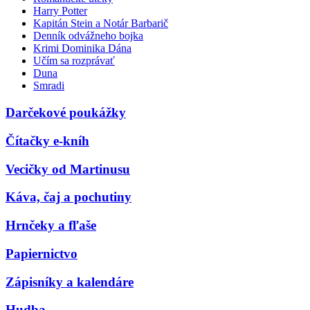
Harry Potter
Kapitán Stein a Notár Barbarič
Denník odvážneho bojka
Krimi Dominika Dána
Učím sa rozprávať
Duna
Smradi
Darčekové poukážky
Čítačky e-kníh
Vecičky od Martinusu
Káva, čaj a pochutiny
Hrnčeky a fľaše
Papiernictvo
Zápisníky a kalendáre
Hudba