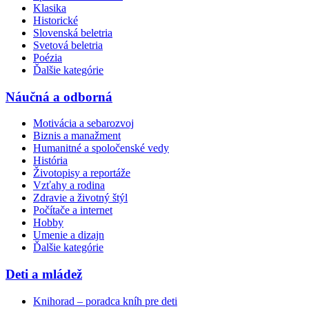
Klasika
Historické
Slovenská beletria
Svetová beletria
Poézia
Ďalšie kategórie
Náučná a odborná
Motivácia a sebarozvoj
Biznis a manažment
Humanitné a spoločenské vedy
História
Životopisy a reportáže
Vzťahy a rodina
Zdravie a životný štýl
Počítače a internet
Hobby
Umenie a dizajn
Ďalšie kategórie
Deti a mládež
Knihorad – poradca kníh pre deti