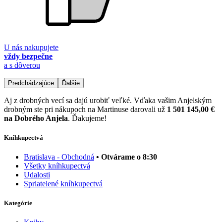
U nás nakupujete
vždy bezpečne
a s dôverou
Predchádzajúce
Ďalšie
Aj z drobných vecí sa dajú urobiť veľké. Vďaka vašim Anjelským
drobným ste pri nákupoch na Martinuse darovali už
1 501 145,00 €
na Dobrého Anjela
. Ďakujeme!
Kníhkupectvá
Bratislava - Obchodná
• Otvárame o 8:30
Všetky kníhkupectvá
Udalosti
Spriatelené kníhkupectvá
Kategórie