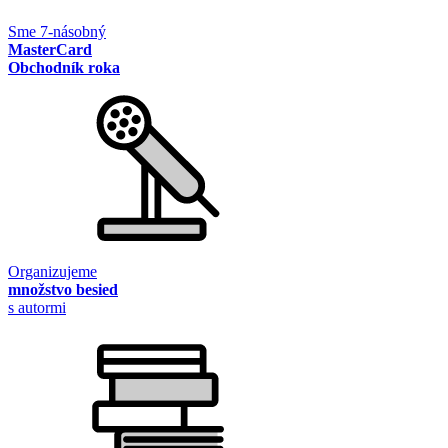
Sme 7-násobný
MasterCard
Obchodník roka
Organizujeme
množstvo besied
s autormi