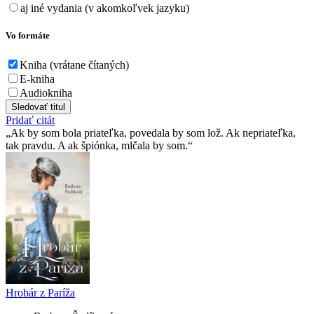
aj iné vydania (v akomkoľvek jazyku)
Vo formáte
Kniha (vrátane čítaných)
E-kniha
Audiokniha
Sledovať titul
Pridať citát
Ak by som bola priateľka, povedala by som lož. Ak nepriateľka,
tak pravdu. A ak špiónka, mlčala by som.
Hrobár z Paríža