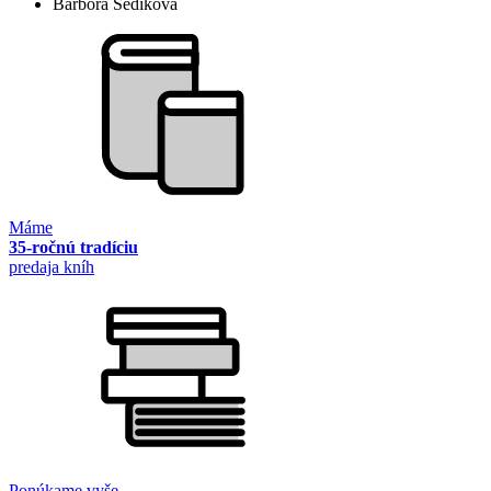
Barbora Šedíková
Máme
35-ročnú tradíciu
predaja kníh
Ponúkame vyše