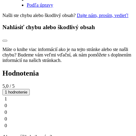
Podľa úpravy
Našli ste chybu alebo škodlivý obsah?
Dajte nám, prosím, vedieť!
Nahlásiť chybu alebo škodlivý obsah
Máte o knihe viac informácií ako je na tejto stránke alebo ste našli
chybu? Budeme vám veľmi vďační, ak nám pomôžete s doplnením
informácií na našich stránkach.
Hodnotenia
5,0
/ 5
1 hodnotenie
1
0
0
0
0