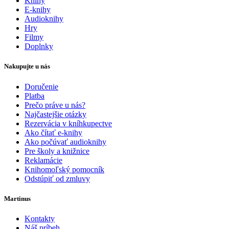
Knihy
E-knihy
Audioknihy
Hry
Filmy
Doplnky
Nakupujte u nás
Doručenie
Platba
Prečo práve u nás?
Najčastejšie otázky
Rezervácia v kníhkupectve
Ako čítať e-knihy
Ako počúvať audioknihy
Pre školy a knižnice
Reklamácie
Knihomoľský pomocník
Odstúpiť od zmluvy
Martinus
Kontakty
Náš príbeh