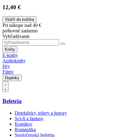
12,40 €
Vložiť do košíka
Pri nákupe nad 49 €
poštovné zadarmo
Vyhľadávanie
Knihy
E-knihy
Audioknihy
Hry
Filmy
Doplnky
Beletria
Detektívky, trilery a horory
Sci-fi a fantasy
Komiksy
Romantika
Spoločenská beletria