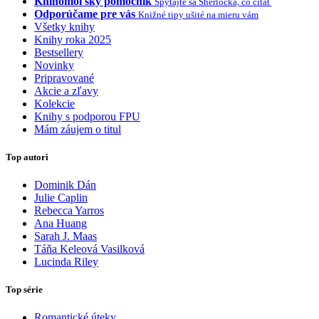
Knihomoľský pomocník
Spýtajte sa Sherlocka, čo čítať
Odporúčame pre vás
Knižné tipy ušité na mieru vám
Všetky knihy
Knihy roka 2025
Bestsellery
Novinky
Pripravované
Akcie a zľavy
Kolekcie
Knihy s podporou FPU
Mám záujem o titul
Top autori
Dominik Dán
Julie Caplin
Rebecca Yarros
Ana Huang
Sarah J. Maas
Táňa Keleová Vasilková
Lucinda Riley
Top série
Romantické úteky