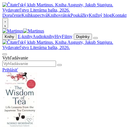
Doručenie
Kníhkupectvá
Knihovrátok
Poukážky
Knižný blog
Kontakt
E-knihy
Audioknihy
Hry
Filmy
Knihy
Doplnky
Vyhľadávanie
Prihlásiť