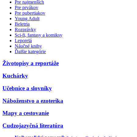
Pre najmenších
Pre prvákov
Pre pubertiakov
Young Adult
Beletria
Rozprávky
Sci-fi, fantasy a komiksy
Leporelá
Náučné knihy
Ďalšie kategórie
Životopisy a reportáže
Kuchárky
Učebnice a slovníky
Náboženstvo a ezoterika
Mapy a cestovanie
Cudzojazyčná literatúra