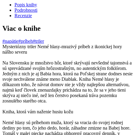
Popis knihy
Podrobnosti
Recenzie
Viac o knihe
#napätie
#príbeh
#triler
Mysteriózny triler Nemé hlasy-mrazivý príbeh z ikonickej hory
nášho severu
Na Slovensku je množstvo hôr, ktoré skrývajú nevšedné tajomstvá a
sú sprevádzané svojím hrôzostrašným, no autentickým folklórom.
Jedným z nich je aj Babia hora, ktorá na Poľskej strane dodnes nesie
svoje nechválene známe meno Diablak. Kniha Nemé hlasy je
dôkazom toho, že návrat domov nie je vždy najlepšou alternatívou,
najmä keď človek znenazdajky prichádza na to, že sa v jeho tieni
skrýva aj niečo iné, než len čerstvo posekaná tráva pozemku
zosnulého starého otca.
Kniha, ktorá vám naženie husiu kožu
Nemé hlasy sú príbehom muža, ktorý sa vracia do svojej rodnej
dediny po tom, čo jeho dedo, horár, záhadne zmizne na Babej hore.
Tomáš v malej piecke nachádza obhorený pracovný denník, v