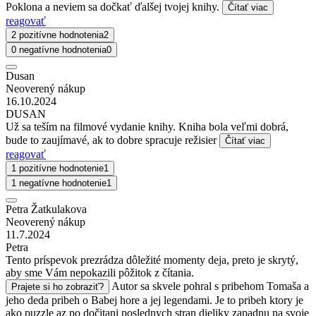
Poklona a neviem sa dočkať ďalšej tvojej knihy.
Čítať viac
reagovať
2 pozitívne hodnotenia
2
0 negatívne hodnotenia
0
Dusan
Neoverený nákup
16.10.2024
DUSAN
Už sa teším na filmové vydanie knihy. Kniha bola veľmi dobrá,
bude to zaujímavé, ak to dobre spracuje režisier
Čítať viac
reagovať
1 pozitívne hodnotenie
1
1 negatívne hodnotenie
1
Petra Žatkulakova
Neoverený nákup
11.7.2024
Petra
Tento príspevok prezrádza dôležité momenty deja, preto je skrytý,
aby sme Vám nepokazili pôžitok z čítania.
Autor sa skvele pohral s pribehom Tomaša a
Prajete si ho zobraziť?
jeho deda pribeh o Babej hore a jej legendami. Je to pribeh ktory je
ako puzzle az po dočitani poslednych stran dieliky zapadnu na svoje