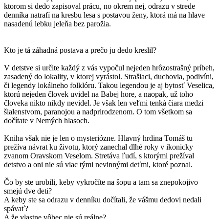
ktorom si dedo zapisoval prácu, no okrem nej, odrazu v strede
denníka natrafí na kresbu lesa s postavou ženy, ktorá má na hlave
nasadenú lebku jeleňa bez parožia.
Kto je tá záhadná postava a prečo ju dedo kreslil?
V detstve si určite každý z vás vypočul nejeden hrôzostrašný príbeh,
zasadený do lokality, v ktorej vyrástol. Strašiaci, duchovia, podivíni,
či legendy lokálneho folklóru. Takou legendou je aj bytosť Veselica,
ktorú nejeden človek uvidel na Babej hore, a naopak, už toho
človeka nikto nikdy nevidel. Je však len veľmi tenká čiara medzi
šialenstvom, paranojou a nadprirodzenom. O tom všetkom sa
dočítate v Nemých hlasoch.
Kniha však nie je len o mysteriózne. Hlavný hrdina Tomáš tu
prežíva návrat ku životu, ktorý zanechal dlhé roky v ikonicky
zvanom Oravskom Veselom. Stretáva ľudí, s ktorými prežíval
detstvo a oni nie sú viac tými nevinnými deťmi, ktoré poznal.
Čo by ste urobili, keby vykročíte na šopu a tam sa znepokojivo
smejú dve deti?
A keby ste sa odrazu v denníku dočítali, že vášmu dedovi nedali
spávať?
A že vlastne vôbec nie sú reálne?