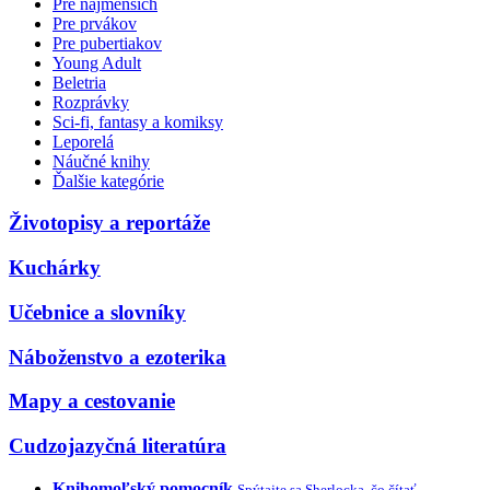
Pre najmenších
Pre prvákov
Pre pubertiakov
Young Adult
Beletria
Rozprávky
Sci-fi, fantasy a komiksy
Leporelá
Náučné knihy
Ďalšie kategórie
Životopisy a reportáže
Kuchárky
Učebnice a slovníky
Náboženstvo a ezoterika
Mapy a cestovanie
Cudzojazyčná literatúra
Knihomoľský pomocník
Spýtajte sa Sherlocka, čo čítať