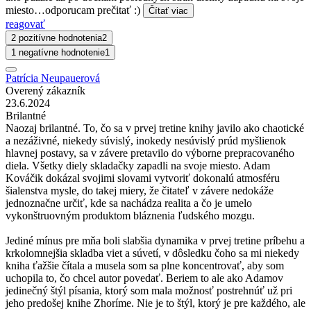
miesto…odporucam prečitať :)
Čítať viac
reagovať
2 pozitívne hodnotenia
2
1 negatívne hodnotenie
1
Patrícia Neupauerová
Overený zákazník
23.6.2024
Brilantné
Naozaj brilantné. To, čo sa v prvej tretine knihy javilo ako chaotické
a nezáživné, niekedy súvislý, inokedy nesúvislý prúd myšlienok
hlavnej postavy, sa v závere pretavilo do výborne prepracovaného
diela. Všetky diely skladačky zapadli na svoje miesto. Adam
Kováčik dokázal svojimi slovami vytvoriť dokonalú atmosféru
šialenstva mysle, do takej miery, že čitateľ v závere nedokáže
jednoznačne určiť, kde sa nachádza realita a čo je umelo
vykonštruovným produktom bláznenia ľudského mozgu.
Jediné mínus pre mňa boli slabšia dynamika v prvej tretine príbehu a
krkolomnejšia skladba viet a súvetí, v dôsledku čoho sa mi niekedy
kniha ťažšie čítala a musela som sa plne koncentrovať, aby som
uchopila to, čo chcel autor povedať. Beriem to ale ako Adamov
jedinečný štýl písania, ktorý som mala možnosť postrehnúť už pri
jeho predošej knihe Zhoríme. Nie je to štýl, ktorý je pre každého, ale