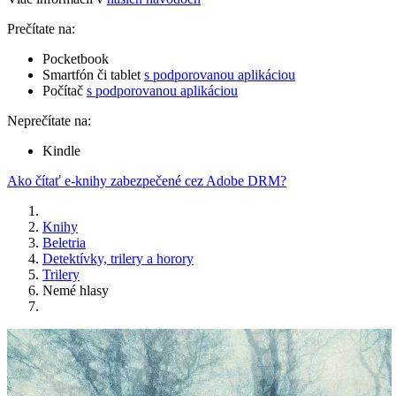
Prečítate na:
Pocketbook
Smartfón či tablet
s podporovanou aplikáciou
Počítač
s podporovanou aplikáciou
Neprečítate na:
Kindle
Ako čítať e-knihy zabezpečené cez Adobe DRM?
Knihy
Beletria
Detektívky, trilery a horory
Trilery
Nemé hlasy