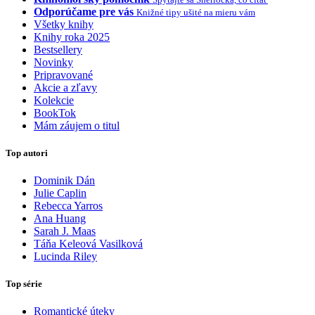
Odporúčame pre vás
Knižné tipy ušité na mieru vám
Všetky knihy
Knihy roka 2025
Bestsellery
Novinky
Pripravované
Akcie a zľavy
Kolekcie
BookTok
Mám záujem o titul
Top autori
Dominik Dán
Julie Caplin
Rebecca Yarros
Ana Huang
Sarah J. Maas
Táňa Keleová Vasilková
Lucinda Riley
Top série
Romantické úteky