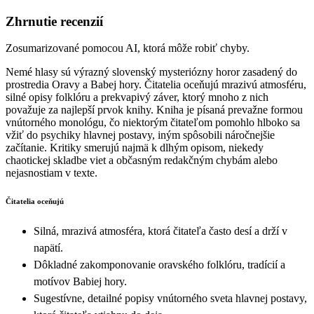
Zhrnutie recenzií
Zosumarizované pomocou AI, ktorá môže robiť chyby.
Nemé hlasy sú výrazný slovenský mysteriózny horor zasadený do
prostredia Oravy a Babej hory. Čitatelia oceňujú mrazivú atmosféru,
silné opisy folklóru a prekvapivý záver, ktorý mnoho z nich
považuje za najlepší prvok knihy. Kniha je písaná prevažne formou
vnútorného monológu, čo niektorým čitateľom pomohlo hlboko sa
vžiť do psychiky hlavnej postavy, iným spôsobili náročnejšie
začítanie. Kritiky smerujú najmä k dlhým opisom, niekedy
chaotickej skladbe viet a občasným redakčným chybám alebo
nejasnostiam v texte.
Čitatelia oceňujú
Silná, mrazivá atmosféra, ktorá čitateľa často desí a drží v
napätí.
Dôkladné zakomponovanie oravského folklóru, tradícií a
motívov Babiej hory.
Sugestívne, detailné popisy vnútorného sveta hlavnej postavy,