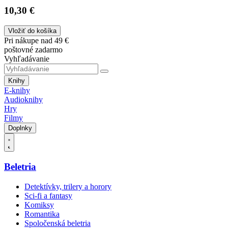
10,30 €
Vložiť do košíka
Pri nákupe nad 49 €
poštovné zadarmo
Vyhľadávanie
Knihy
E-knihy
Audioknihy
Hry
Filmy
Doplnky
Beletria
Detektívky, trilery a horory
Sci-fi a fantasy
Komiksy
Romantika
Spoločenská beletria