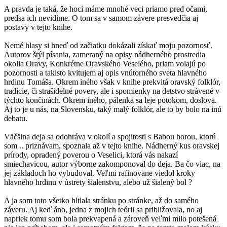
A pravda je taká, že hoci máme mnohé veci priamo pred očami,
predsa ich nevidíme. O tom sa v samom závere presvedčia aj
postavy v tejto knihe.
Nemé hlasy si hneď od začiatku dokázali získať moju pozornosť.
Autorov štýl písania, zameraný na opisy nádherného prostredia
okolia Oravy, Konkrétne Oravského Veselého, priam volajú po
pozornosti a takisto kvitujem aj opis vnútorného sveta hlavného
hrdinu Tomáša. Okrem iného však v knihe prekvitá oravský folklór,
tradície, či strašidelné povery, ale i spomienky na detstvo strávené v
týchto končinách. Okrem iného, pálenka sa leje potokom, doslova.
Aj to je u nás, na Slovensku, taký malý folklór, ale to by bolo na inú
debatu.
Väčšina deja sa odohráva v okolí a spojitosti s Babou horou, ktorú
som .. priznávam, spoznala až v tejto knihe. Nádherný kus oravskej
prírody, opradený poverou o Veselici, ktorá vás nakazí
smiechavicou, autor výborne zakomponoval do deja. Ba čo viac, na
jej základoch ho vybudoval. Veľmi rafinovane viedol kroky
hlavného hrdinu v ústrety šialenstvu, alebo už šialený bol ?
A ja som toto všetko hltlala stránku po stránke, až do samého
záveru. Aj keď áno, jedna z mojich teórii sa približovala, no aj
napriek tomu som bola prekvapená a zároveň veľmi milo potešená