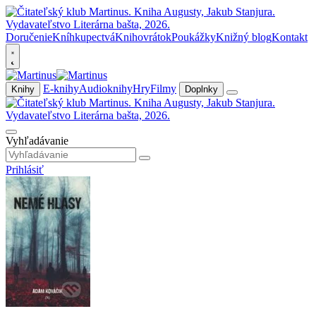
Doručenie
Kníhkupectvá
Knihovrátok
Poukážky
Knižný blog
Kontakt
E-knihy
Audioknihy
Hry
Filmy
Knihy
Doplnky
Vyhľadávanie
Prihlásiť