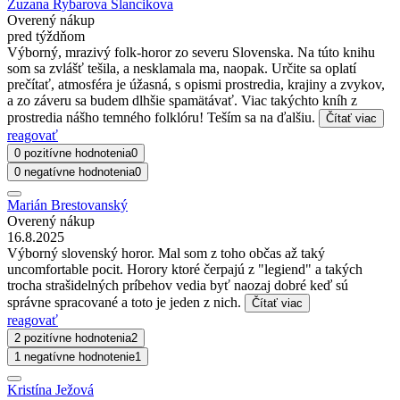
Zuzana Rybarova Slancikova
Overený nákup
pred týždňom
Výborný, mrazivý folk-horor zo severu Slovenska. Na túto knihu
som sa zvlášť tešila, a nesklamala ma, naopak. Určite sa oplatí
prečítať, atmosféra je úžasná, s opismi prostredia, krajiny a zvykov,
a zo záveru sa budem dlhšie spamätávať. Viac takýchto kníh z
prostredia nášho temného folklóru! Teším sa na ďalšiu.
Čítať viac
reagovať
0 pozitívne hodnotenia
0
0 negatívne hodnotenia
0
Marián Brestovanský
Overený nákup
16.8.2025
Výborný slovenský horor. Mal som z toho občas až taký
uncomfortable pocit. Horory ktoré čerpajú z "legiend" a takých
trocha strašidelných príbehov vedia byť naozaj dobré keď sú
správne spracované a toto je jeden z nich.
Čítať viac
reagovať
2 pozitívne hodnotenia
2
1 negatívne hodnotenie
1
Kristína Ježová