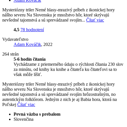
Adam Kováčik
Mysteriózny triler Nemé hlasy-mrazivý príbeh z ikonickej hory
nášho severu Na Slovensku je množstvo hôr, ktoré skrývajú
nevšedné tajomstvá a sú sprevádzané svojím...
Čítať viac
4,5
78 hodnotení
Vydavateľstvo
Adam Kováčik
, 2022
264 strán
5-6 hodín čítania
Vychádzame z priemerného údaju o rýchlosti čítania 230 slov
za minútu, od knihy ku knihe a čitateľa ku čitateľovi sa to
však môže líšiť.
Mysteriózny triler Nemé hlasy-mrazivý príbeh z ikonickej hory
nášho severu Na Slovensku je množstvo hôr, ktoré skrývajú
nevšedné tajomstvá a sú sprevádzané svojím hrôzostrašným, no
autentickým folklórom. Jedným z nich je aj Babia hora, ktorá na
Poľskej
Čítať viac
Pevná väzba s prebalom
Slovenčina