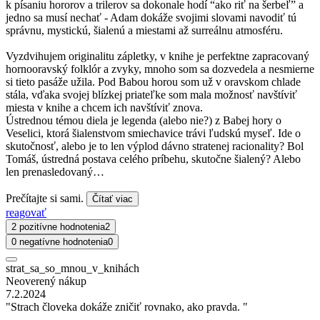
k písaniu hororov a trilerov sa dokonale hodí “ako riť na šerbeľ” a
jedno sa musí nechať - Adam dokáže svojimi slovami navodiť tú
správnu, mystickú, šialenú a miestami až surreálnu atmosféru.
Vyzdvihujem originalitu zápletky, v knihe je perfektne zapracovaný
hornooravský folklór a zvyky, mnoho som sa dozvedela a nesmierne
si tieto pasáže užila. Pod Babou horou som už v oravskom chlade
stála, vďaka svojej blízkej priateľke som mala možnosť navštíviť
miesta v knihe a chcem ich navštíviť znova.
Ústrednou témou diela je legenda (alebo nie?) z Babej hory o
Veselici, ktorá šialenstvom smiechavice trávi ľudskú myseľ. Ide o
skutočnosť, alebo je to len výplod dávno stratenej racionality? Bol
Tomáš, ústredná postava celého príbehu, skutočne šialený? Alebo
len prenasledovaný…
Prečítajte si sami.
Čítať viac
reagovať
2 pozitívne hodnotenia
2
0 negatívne hodnotenia
0
strat_sa_so_mnou_v_knihách
Neoverený nákup
7.2.2024
"Strach človeka dokáže zničiť rovnako, ako pravda. "