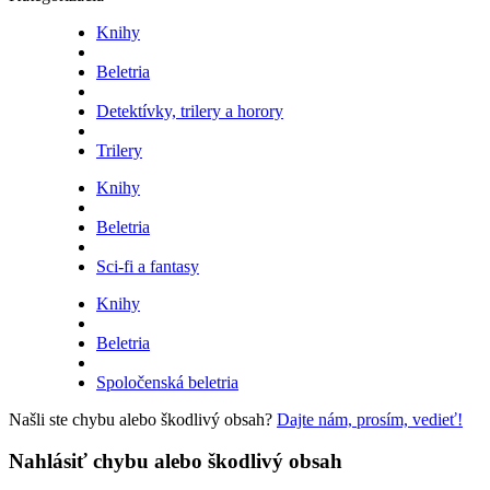
Knihy
Beletria
Detektívky, trilery a horory
Trilery
Knihy
Beletria
Sci-fi a fantasy
Knihy
Beletria
Spoločenská beletria
Našli ste chybu alebo škodlivý obsah?
Dajte nám, prosím, vedieť!
Nahlásiť chybu alebo škodlivý obsah