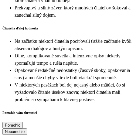
ktoré čitateľa vtiahnu do deja.
Prekvapivý a silný záver, ktorý mnohých čitateľov šokoval a
zanechal silný dojem.
Čitatelia ďalej hodnotia
Na začiatku niektorí čitatelia pociťovali ťažšie začítanie kvôli
absencii dialógov a hustým opisom.
Dlhé, komplikované súvetia a intenzívne opisy niekedy
spomaľujú tempo a rušia napätie.
Opakované redakčné nedostatky (časové skoky, opakovania
slov) a menšie chyby v texte boli viackrát spomenuté.
V niektorých pasážach bol dej nejasný alebo mätúci, čo si
vyžadovalo čítanie úsekov znova; niektorí čitatelia mali
problém so sympatiami k hlavnej postave.
Pomohlo vám zhrnutie?
Pomohlo
Nepomohlo