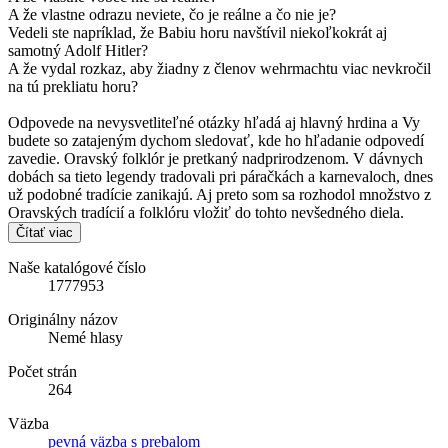
A že vlastne odrazu neviete, čo je reálne a čo nie je?
Vedeli ste napríklad, že Babiu horu navštívil niekoľkokrát aj
samotný Adolf Hitler?
A že vydal rozkaz, aby žiadny z členov wehrmachtu viac nevkročil
na tú prekliatu horu?
Odpovede na nevysvetliteľné otázky hľadá aj hlavný hrdina a Vy
budete so zatajeným dychom sledovať, kde ho hľadanie odpovedí
zavedie. Oravský folklór je pretkaný nadprirodzenom. V dávnych
dobách sa tieto legendy tradovali pri páračkách a karnevaloch, dnes
už podobné tradície zanikajú. Aj preto som sa rozhodol množstvo z
Oravských tradícií a folklóru vložiť do tohto nevšedného diela.
Čítať viac
Naše katalógové číslo
1777953
Originálny názov
Nemé hlasy
Počet strán
264
Väzba
pevná väzba s prebalom