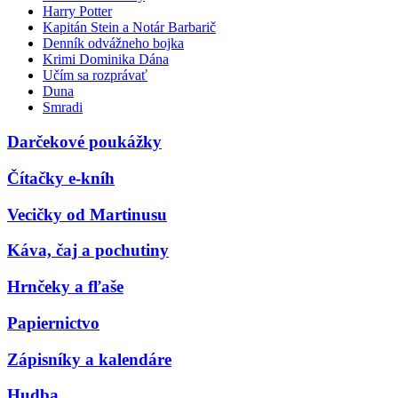
Harry Potter
Kapitán Stein a Notár Barbarič
Denník odvážneho bojka
Krimi Dominika Dána
Učím sa rozprávať
Duna
Smradi
Darčekové poukážky
Čítačky e-kníh
Vecičky od Martinusu
Káva, čaj a pochutiny
Hrnčeky a fľaše
Papiernictvo
Zápisníky a kalendáre
Hudba