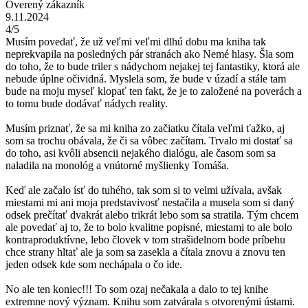
Overený zákazník
9.11.2024
4/5
Musím povedať, že už veľmi veľmi dlhú dobu ma kniha tak
neprekvapila na posledných pár stranách ako Nemé hlasy. Šla som
do toho, že to bude triler s nádychom nejakej tej fantastiky, ktorá ale
nebude úplne očividná. Myslela som, že bude v úzadí a stále tam
bude na moju myseľ klopať ten fakt, že je to založené na poverách a
to tomu bude dodávať nádych reality.
Musím priznať, že sa mi kniha zo začiatku čítala veľmi ťažko, aj
som sa trochu obávala, že či sa vôbec začítam. Trvalo mi dostať sa
do toho, asi kvôli absencii nejakého dialógu, ale časom som sa
naladila na monológ a vnútorné myšlienky Tomáša.
Keď ale začalo ísť do tuhého, tak som si to velmi užívala, avšak
miestami mi ani moja predstavivosť nestačila a musela som si daný
odsek prečítať dvakrát alebo trikrát lebo som sa stratila. Tým chcem
ale povedať aj to, že to bolo kvalitne popisné, miestami to ale bolo
kontraproduktívne, lebo človek v tom strašidelnom bode príbehu
chce strany hltať ale ja som sa zasekla a čítala znovu a znovu ten
jeden odsek kde som nechápala o čo ide.
No ale ten koniec!!! To som ozaj nečakala a dalo to tej knihe
extremne nový význam. Knihu som zatvárala s otvorenými ústami.