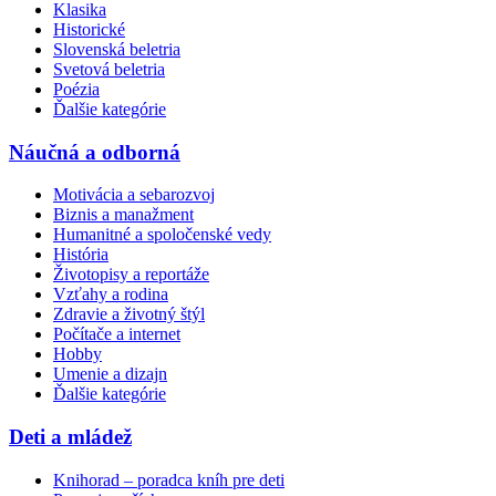
Klasika
Historické
Slovenská beletria
Svetová beletria
Poézia
Ďalšie kategórie
Náučná a odborná
Motivácia a sebarozvoj
Biznis a manažment
Humanitné a spoločenské vedy
História
Životopisy a reportáže
Vzťahy a rodina
Zdravie a životný štýl
Počítače a internet
Hobby
Umenie a dizajn
Ďalšie kategórie
Deti a mládež
Knihorad – poradca kníh pre deti