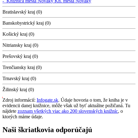
-
Knižnica mesta Nováky
Kn. mesta Nováky
Bratislavský kraj (0)
Banskobystrický kraj (0)
Košický kraj (0)
Nitriansky kraj (0)
Prešovský kraj (0)
Trenčiansky kraj (0)
Trnavský kraj (0)
Žilinský kraj (0)
Zdroj informácií:
Infogate.sk
. Údaje hovoria o tom, že kniha je v
evidencii danej knižnice, môže však už byť aktuálne požičaná. Tu
nájdete
zoznam všetkých viac ako 200 slovenských knižníc
, o
ktorých máme údaje.
Naši škriatkovia odporúčajú