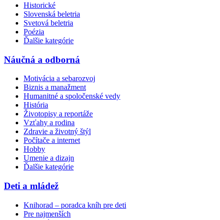
Historické
Slovenská beletria
Svetová beletria
Poézia
Ďalšie kategórie
Náučná a odborná
Motivácia a sebarozvoj
Biznis a manažment
Humanitné a spoločenské vedy
História
Životopisy a reportáže
Vzťahy a rodina
Zdravie a životný štýl
Počítače a internet
Hobby
Umenie a dizajn
Ďalšie kategórie
Deti a mládež
Knihorad – poradca kníh pre deti
Pre najmenších