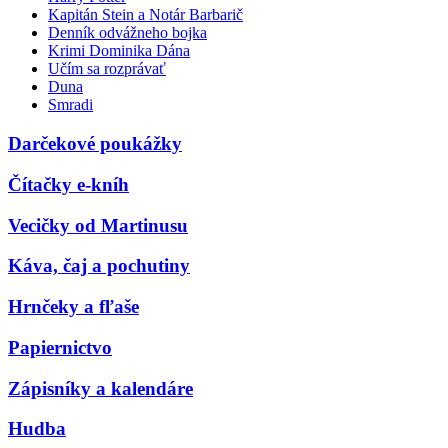
Kapitán Stein a Notár Barbarič
Denník odvážneho bojka
Krimi Dominika Dána
Učím sa rozprávať
Duna
Smradi
Darčekové poukážky
Čítačky e-kníh
Vecičky od Martinusu
Káva, čaj a pochutiny
Hrnčeky a fľaše
Papiernictvo
Zápisníky a kalendáre
Hudba