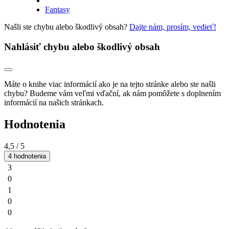
Fantasy
Našli ste chybu alebo škodlivý obsah?
Dajte nám, prosím, vedieť!
Nahlásiť chybu alebo škodlivý obsah
Máte o knihe viac informácií ako je na tejto stránke alebo ste našli
chybu? Budeme vám veľmi vďační, ak nám pomôžete s doplnením
informácií na našich stránkach.
Hodnotenia
4,5
/ 5
4 hodnotenia
3
0
1
0
0