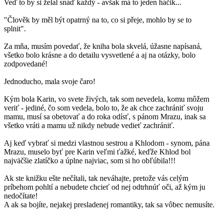
Veď to by si želal snáď každý - avšak má to jeden háčik...
"Člověk by měl být opatrný na to, co si přeje, mohlo by se to
splnit".
Za mňa, musím povedať, že kniha bola skvelá, úžasne napísaná,
všetko bolo krásne a do detailu vysvetlené a aj na otázky, bolo
zodpovedané!
Jednoducho, mala svoje čaro!
Kým bola Karin, vo svete živých, tak som nevedela, komu môžem
veriť - jediné, čo som vedela, bolo to, že ak chce zachrániť svoju
mamu, musí sa obetovať a do roka odísť, s pánom Mrazu, inak sa
všetko vráti a mamu už nikdy nebude vedieť zachrániť.
Aj keď vybrať si medzi vlastnou sestrou a Khlodom - synom, pána
Mrazu, muselo byť pre Karin veľmi ťažké, keďže Khlod bol
najväčšie zlatíčko a úplne najviac, som si ho obľúbila!!!
Ak ste knižku ešte nečítali, tak neváhajte, pretože vás celým
príbehom pohltí a nebudete chcieť od nej odtrhnúť oči, až kým ju
nedočítate!
A ak sa bojíte, nejakej presladenej romantiky, tak sa vôbec nemusíte.