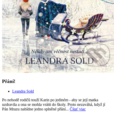
Přání!
Leandra Sold
Po nehodě rodičů touží Karin po jediném - aby se její matka
uzdravila a ona se mohla vrátit do školy. Proto nezaváhá, když jí
Pán Mrazu nabídne jedno splněné přání...
Čítať viac