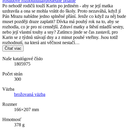
#osudové rozhodnutia
#posledné prianie
Po nehodě rodičů touží Karin po jediném - aby se její matka
uzdravila a ona se mohla vrátit do školy. Proto nezaváhá, když jí
Pán Mrazu nabídne jedno splněné přání. Jenže co když za něj bude
muset později draze zaplatit? Dívka má pouhý rok na to, aby se
rozhodla, co je pro ni cennější. Zdraví matky a štěstí mladší sestry,
nebo její vlastní touhy a sny? Zatímco jinde se čas zastavil, pro
Karin se z týdnů stávají dny a z minut pouhé vteřiny. Jsou totiž
rozhodnutí, na která ani věčnost nestačí…
Čítať viac
Naše katalógové číslo
1805975
Počet strán
300
Väzba
brožovaná väzba
Rozmer
166×207 mm
Hmotnosť
378 g