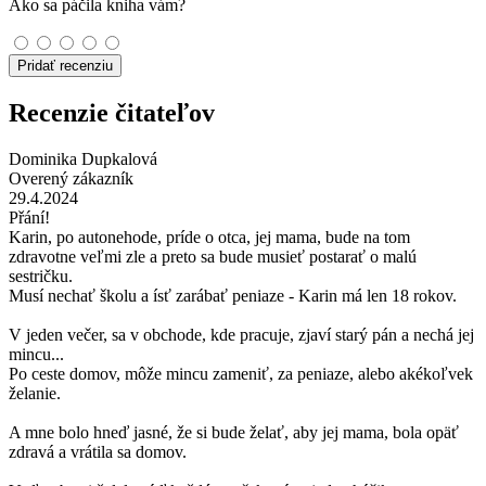
Ako sa páčila kniha vám?
Pridať recenziu
Recenzie čitateľov
Dominika Dupkalová
Overený zákazník
29.4.2024
Přání!
Karin, po autonehode, príde o otca, jej mama, bude na tom
zdravotne veľmi zle a preto sa bude musieť postarať o malú
sestričku.
Musí nechať školu a ísť zarábať peniaze - Karin má len 18 rokov.
V jeden večer, sa v obchode, kde pracuje, zjaví starý pán a nechá jej
mincu...
Po ceste domov, môže mincu zameniť, za peniaze, alebo akékoľvek
želanie.
A mne bolo hneď jasné, že si bude želať, aby jej mama, bola opäť
zdravá a vrátila sa domov.