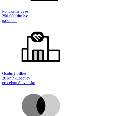
Ponúkame vyše
250 000 titulov
na sklade
Osobný odber
20 kníhkupectiev
po celom Slovensku