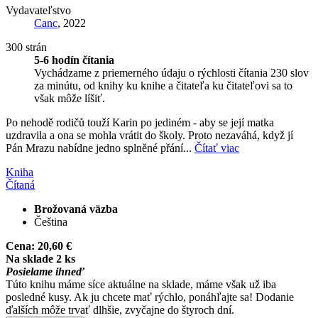
Vydavateľstvo
Canc
, 2022
300 strán
5-6 hodín čítania
Vychádzame z priemerného údaju o rýchlosti čítania 230 slov
za minútu, od knihy ku knihe a čitateľa ku čitateľovi sa to
však môže líšiť.
Po nehodě rodičů touží Karin po jediném - aby se její matka
uzdravila a ona se mohla vrátit do školy. Proto nezaváhá, když jí
Pán Mrazu nabídne jedno splněné přání...
Čítať viac
Kniha
Čítaná
Brožovaná väzba
Čeština
Cena:
20,60 €
Na sklade 2 ks
Posielame ihneď
Túto knihu máme síce aktuálne na sklade, máme však už iba
posledné kusy. Ak ju chcete mať rýchlo, ponáhľajte sa! Dodanie
ďalších môže trvať dlhšie, zvyčajne do štyroch dní.