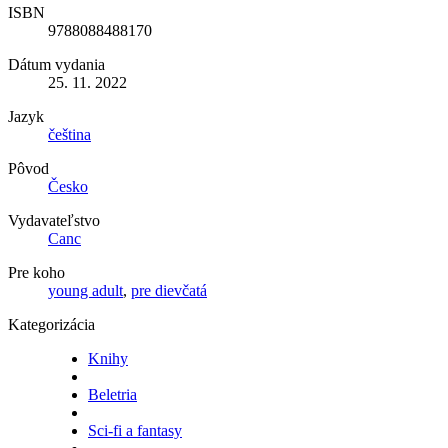
ISBN
9788088488170
Dátum vydania
25. 11. 2022
Jazyk
čeština
Pôvod
Česko
Vydavateľstvo
Canc
Pre koho
young adult
,
pre dievčatá
Kategorizácia
Knihy
Beletria
Sci-fi a fantasy