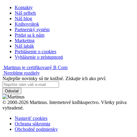
Kontakty
Náš príbeh
Náš blog
Knihovrátok
Partnerský systém
Pridaj sa k nám
Marketing
Náš labák
Prehlásenie o cookies
Vyhlásenie o prístupnosti
Martinus je certifikovaný B Corp
Nerobíme rozdiely
Najlepšie novinky sú tie knižné. Získajte ich ako prví:
Odoslať
© 2000-2026 Martinus. Internetové kníhkupectvo. Všetky práva
vyhradené.
Nastaviť cookies
Ochrana súkromia
Obchodné podmienky