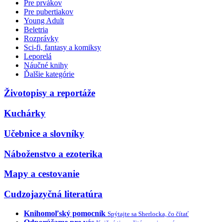
Pre prvákov
Pre pubertiakov
Young Adult
Beletria
Rozprávky
Sci-fi, fantasy a komiksy
Leporelá
Náučné knihy
Ďalšie kategórie
Životopisy a reportáže
Kuchárky
Učebnice a slovníky
Náboženstvo a ezoterika
Mapy a cestovanie
Cudzojazyčná literatúra
Knihomoľský pomocník
Spýtajte sa Sherlocka, čo čítať