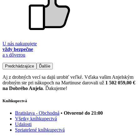
U nás nakupujete
vždy bezpečne
a s dôverou
Predchádzajúce
Ďalšie
Aj z drobných vecí sa dajú urobiť veľké. Vďaka vašim Anjelským
drobným ste pri nákupoch na Martinuse darovali už
1 502 059,00 €
na Dobrého Anjela
. Ďakujeme!
Kníhkupectvá
Bratislava - Obchodná
• Otvorené do 21:00
Všetky kníhkupectvá
Udalosti
Spriatelené kníhkupectvá