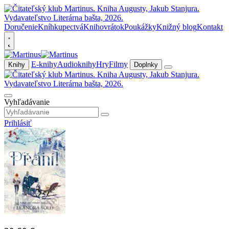
Doručenie
Kníhkupectvá
Knihovrátok
Poukážky
Knižný blog
Kontakt
E-knihy
Audioknihy
Hry
Filmy
Knihy
Doplnky
Vyhľadávanie
Prihlásiť