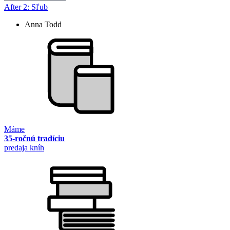
After 2: Sľub
Anna Todd
Máme
35-ročnú tradíciu
predaja kníh