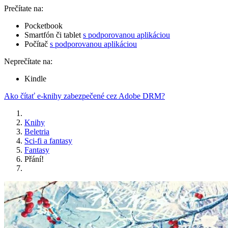
Prečítate na:
Pocketbook
Smartfón či tablet
s podporovanou aplikáciou
Počítač
s podporovanou aplikáciou
Neprečítate na:
Kindle
Ako čítať e-knihy zabezpečené cez Adobe DRM?
Knihy
Beletria
Sci-fi a fantasy
Fantasy
Přání!