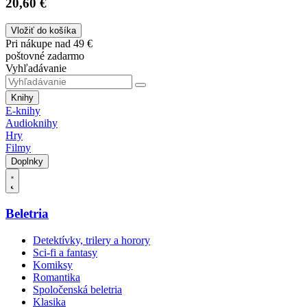
20,60 €
Vložiť do košíka
Pri nákupe nad 49 €
poštovné zadarmo
Vyhľadávanie
Knihy
E-knihy
Audioknihy
Hry
Filmy
Doplnky
Beletria
Detektívky, trilery a horory
Sci-fi a fantasy
Komiksy
Romantika
Spoločenská beletria
Klasika