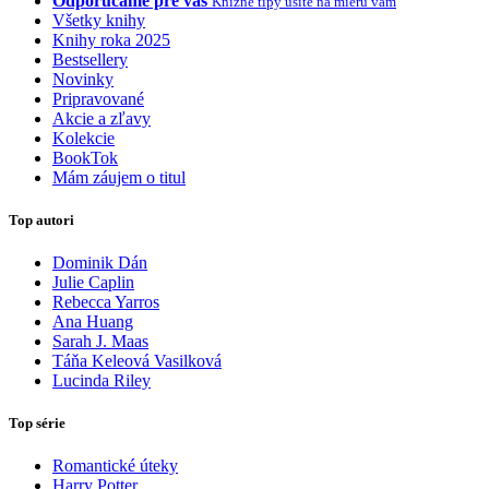
Odporúčame pre vás
Knižné tipy ušité na mieru vám
Všetky knihy
Knihy roka 2025
Bestsellery
Novinky
Pripravované
Akcie a zľavy
Kolekcie
BookTok
Mám záujem o titul
Top autori
Dominik Dán
Julie Caplin
Rebecca Yarros
Ana Huang
Sarah J. Maas
Táňa Keleová Vasilková
Lucinda Riley
Top série
Romantické úteky
Harry Potter