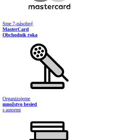
Sme 7-násobný
MasterCard
Obchodník roka
Organizujeme
množstvo besied
s autormi