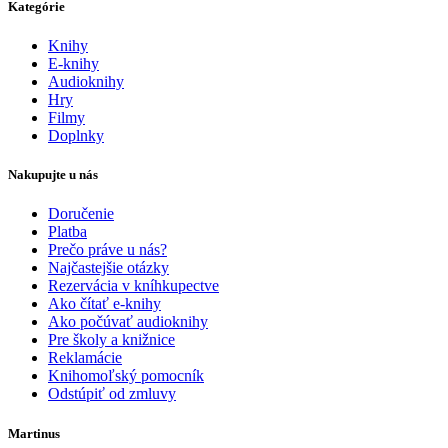
Kategórie
Knihy
E-knihy
Audioknihy
Hry
Filmy
Doplnky
Nakupujte u nás
Doručenie
Platba
Prečo práve u nás?
Najčastejšie otázky
Rezervácia v kníhkupectve
Ako čítať e-knihy
Ako počúvať audioknihy
Pre školy a knižnice
Reklamácie
Knihomoľský pomocník
Odstúpiť od zmluvy
Martinus