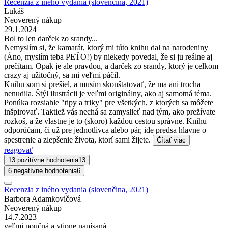
Recenzia z iného vydania (slovenčina, 2021)
Lukáš
Neoverený nákup
29.1.2024
Bol to len darček zo srandy...
Nemyslím si, že kamarát, ktorý mi túto knihu dal na narodeniny
(Áno, myslím teba PEŤO!) by niekedy povedal, že si ju reálne aj
prečítam. Opak je ale pravdou, a darček zo srandy, ktorý je celkom
crazy aj užitočný, sa mi veľmi páčil.
Knihu som si prešiel, a musím skonštatovať, že ma ani trocha
nenudila. Štýl ilustrácii je veľmi originálny, ako aj samotná téma.
Ponúka rozsiahle "tipy a triky" pre všetkých, z ktorých sa môžete
inšpirovať. Taktiež vás nechá sa zamyslieť nad tým, ako prežívate
rozkoš, a že vlastne je to (skoro) každou cestou správne. Knihu
odporúčam, či už pre jednotlivca alebo pár, ide predsa hlavne o
spestrenie a zlepšenie života, ktorí sami žijete.
Čítať viac
reagovať
13 pozitívne hodnotenia
13
6 negatívne hodnotenia
6
Recenzia z iného vydania (slovenčina, 2021)
Barbora Adamkovičová
Neoverený nákup
14.7.2023
veľmi poučná a vtipne napísaná