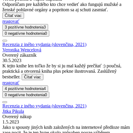
Odporúčam pre každého kto chce vedieť ako fungujú mužské a
ženské pohlavné orgány a popritom sa aj schuti zasmiať.
Čítať viac
reagovať
3 pozitívne hodnotenia
3
0 negatívne hodnotenia
0
Recenzia z iného vydania (slovenčina, 2021)
Veronika Wencelová
Overený zákazník
30.5.2023
K tejto knihe len toľko že by si ju mal každý prečítať :) poučná,
praktická a otvorená kniha plus pekne ilustrovaná. Zaslúžený
bestseller.
Čítať viac
reagovať
4 pozitívne hodnotenia
4
0 negatívne hodnotenia
0
Recenzia z iného vydania (slovenčina, 2021)
Jitka Pikula
Overený nákup
1.5.2023
Jako u spousty jiných knih založených na internetové předloze mám
zase pocit, že je ten hype okolo způsoben pouze výběrem