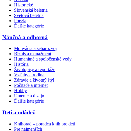
Historické
Slovenská beletria
Svetová beletria
Poézia
Ďalšie kategórie
Náučná a odborná
Motivácia a sebarozvoj
Biznis a manažment
Humanitné a spoločenské vedy
História
Životopisy a reportáže
Vzťahy a rodina
Zdravie a životný štýl
Počítače a internet
Hobby
Umenie a dizajn
Ďalšie kategórie
Deti a mládež
Knihorad – poradca kníh pre deti
Pre najmenších