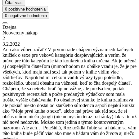
Čítať viac
0 pozitívne hodnotenia
0 negatívne hodnotenia
Dzejna
Neoverený nákup
2
3.2.2022
Ach ako vôbec začať? V prvom rade chápem význam edukačnych
knižiek o sexe pre vekovú kategóriu dospievajúcich a verím, že
práve pre túto kategóriu je táto konkrétna kniha určená. Ak je určená
aj dospelejším čitateľom (mimochodom na obálke vzadu je, že je pre
všetkých, ktorí majú radi sex) tak potom v knihe vidím viac
zádrheľov. Napriklad mi celkom vadili výrazy typu potešidlo,
rozkošidlo, uberali obsahu na vážnosti, keď to číta dospelý čítateľ.
Chápem, že sa netreba brať úplne vážne, ale predsa len, po tak
pozitívnych recenziách a počte predaných výtlačkov som mala
trošku vyššie očakávania. Po obsahovej stránke je kniha zaujímavá
ale pokiaľ niekto dostal od staršieho súrodenca aspoň nejakú knižku
ako “Moja prvá kniha o sexe”, alebo má práve tak rád sex, že si
občas o ňom niečo googli (nie nemyslím teraz p-stránky) tak sa tu už
nič nové nedozvie. Možno som jediná s týmto kontroverzným
názorom. Ale ach… Potešidlá, Rozkošidlá ľúbte sa, a hádam sa vám
táto kniha bude páčiť viac ako mne a hádam vám do života aj niečo
prinesie.