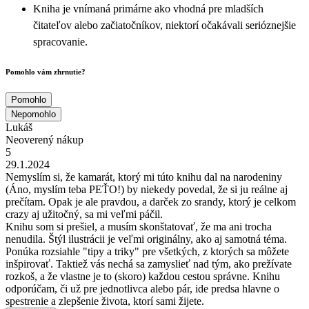
Kniha je vnímaná primárne ako vhodná pre mladších
čitateľov alebo začiatočníkov, niektorí očakávali serióznejšie
spracovanie.
Pomohlo vám zhrnutie?
Pomohlo
Nepomohlo
Lukáš
Neoverený nákup
5
29.1.2024
Nemyslím si, že kamarát, ktorý mi túto knihu dal na narodeniny
(Áno, myslím teba PEŤO!) by niekedy povedal, že si ju reálne aj
prečítam. Opak je ale pravdou, a darček zo srandy, ktorý je celkom
crazy aj užitočný, sa mi veľmi páčil.
Knihu som si prešiel, a musím skonštatovať, že ma ani trocha
nenudila. Štýl ilustrácii je veľmi originálny, ako aj samotná téma.
Ponúka rozsiahle "tipy a triky" pre všetkých, z ktorých sa môžete
inšpirovať. Taktiež vás nechá sa zamyslieť nad tým, ako prežívate
rozkoš, a že vlastne je to (skoro) každou cestou správne. Knihu
odporúčam, či už pre jednotlivca alebo pár, ide predsa hlavne o
spestrenie a zlepšenie života, ktorí sami žijete.