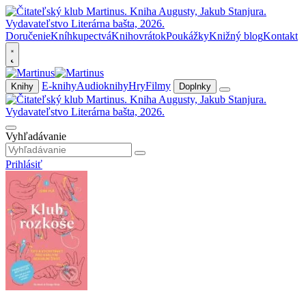
Doručenie
Kníhkupectvá
Knihovrátok
Poukážky
Knižný blog
Kontakt
E-knihy
Audioknihy
Hry
Filmy
Knihy
Doplnky
Vyhľadávanie
Prihlásiť