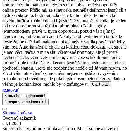
kontroverzního námětu a nebylo s ním vůbec potřeba opouštět
online prostor. Přišlo mi, že si autorka neuměla definovat jasný cíl a
nedokázala se rozhodnout, zda chce knihou dělat feministickou
osvětu, bořit sexuální tabu či být strašně vtipná Ze začátku je veden
exkurz do odbornosti, až mi to připomínalo Bibli vagíny.
(Mimochodem, právě tu bych doporučila, pokud vás zajímají
nepovrchní, hutné informace.) Někdy se objevilo téma i tam, kde
byste žádné nečekali, nakonec mi ale nejvíc vadila právě ta rádoby
vtipnost. Autorka zřejmě chtěla za každou cenu dokázat, jak strašně
je nad věcí, tlačila tam na sílu všemožné bonmoty, ale já prostě
nechci číst zbytečné věty o ničem, v nichž se schizofrenně točí v
kruhu: Tohle nezkoušejte - kecám, jasně že to zkuste - ne, snad jste
pochopili srandu, určitě nic podobného nedělejte! Já vám nevím, no
Život vám tohle čtení asi nezmění, nejsem si jistá ani zvýšením
sexuálního sebevědomí, ale pokud jste dosud netušili, že základem
všeho je komunikace, mohlo by to zafungovat.
Čítať viac
reagovať
4 pozitívne hodnotenia
4
1 negatívne hodnotenie
1
Simona Gaňová
Overený zákazník
24.1.2023
Super rady a výborne zhrnutá anatómia. Mňa osobne ale veľmi