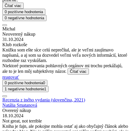
Čítať viac
0 pozitívne hodnotenia
0 negatívne hodnotenia
Michal
Neoverený nákup
31.10.2024
Klub rozkoše
Knižku som ešte síce celú neprečítal, ale je veľmi zaujímavo
napísaná, a aj som sa dozvedel veľmi veľa nových informácií, ktoré
rozhodne raz vyskúšam.
Niektoré pomenovania pohlavných orgánov mi trochu prekážajú,
ale to je len môj subjektívny názor.
Čítať viac
reagovať
0 pozitívne hodnotenia
0
1 negatívne hodnotenie
1
Recenzia z iného vydania (slovenčina, 2021)
Natália Smatanová
Overený nákup
18.10.2024
Not great, not terrible
Kniha je fajn, ale pokojne mohla ostať aj ako obyčajný článok alebo