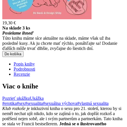
19,30 €
Na sklade 3 ks
Posielame ihneď
Túto knihu máme síce aktuálne na sklade, máme však už iba
posledné kusy. Ak ju chcete mať rýchlo, ponáhľajte sa! Dodanie
ďalších môže trvať dlhšie, zvyčajne do šiestich dní.
Do košíka
Popis knihy
Podrobnosti
Recenzie
Viac o knihe
Pozrieť ukážku
Ukážka
#erotika
#sex
#sexualita
#sexuálna výchova
#vlastná sexualita
Klub rozkoše j
e inkluzivní kniha o sexu pro 21. století, kterou by si
neměl nechat ujít nikdo, kdo se zajímá o to, jak dopřát rozkoš a
potěšení nejen sobě, ale i svým partnerům a partnerkám. Tato kniha
se stala ve Francii bestsellerem.
Jedná se o ilustrovaného