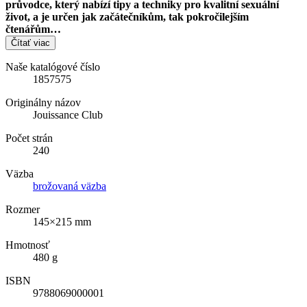
průvodce, který nabízí tipy a techniky pro kvalitní sexuální
život, a je určen jak začátečníkům, tak pokročilejším
čtenářům…
Čítať viac
Naše katalógové číslo
1857575
Originálny názov
Jouissance Club
Počet strán
240
Väzba
brožovaná väzba
Rozmer
145×215 mm
Hmotnosť
480 g
ISBN
9788069000001