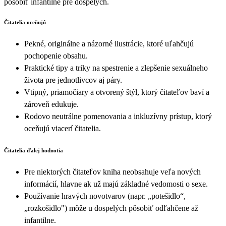
pôsobiť infantilne pre dospelých.
Čitatelia oceňujú
Pekné, originálne a názorné ilustrácie, ktoré uľahčujú
pochopenie obsahu.
Praktické tipy a triky na spestrenie a zlepšenie sexuálneho
života pre jednotlivcov aj páry.
Vtipný, priamočiary a otvorený štýl, ktorý čitateľov baví a
zároveň edukuje.
Rodovo neutrálne pomenovania a inkluzívny prístup, ktorý
oceňujú viacerí čitatelia.
Čitatelia ďalej hodnotia
Pre niektorých čitateľov kniha neobsahuje veľa nových
informácií, hlavne ak už majú základné vedomosti o sexe.
Používanie hravých novotvarov (napr. „potešidlo“,
„rozkošidlo") môže u dospelých pôsobiť odľahčene až
infantilne.