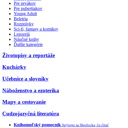
Pre prvákov
Pre pubertiakov
Young Adult
Beletria
Rozprávky
Sci-fi, fantasy a komiksy
Leporelá
Náučné knihy
Ďalšie kategórie
Životopisy a reportáže
Kuchárky
Učebnice a slovníky
Náboženstvo a ezoterika
Mapy a cestovanie
Cudzojazyčná literatúra
Knihomoľský pomocník
Spýtajte sa Sherlocka, čo čítať