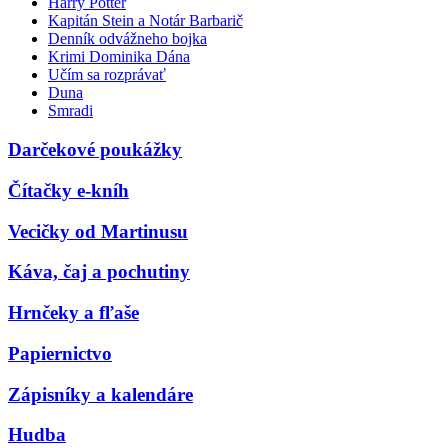
Harry Potter
Kapitán Stein a Notár Barbarič
Denník odvážneho bojka
Krimi Dominika Dána
Učím sa rozprávať
Duna
Smradi
Darčekové poukážky
Čítačky e-kníh
Vecičky od Martinusu
Káva, čaj a pochutiny
Hrnčeky a fľaše
Papiernictvo
Zápisníky a kalendáre
Hudba