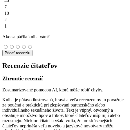
40
7
10
2
1
Ako sa páčila kniha vám?
Pridať recenziu
Recenzie čitateľov
Zhrnutie recenzií
Zosumarizované pomocou AI, ktorá môže robiť chyby.
Kniha je pútavo ilustrovaná, hravá a veľa recenzentov ju považuje
za poučnú a praktickú pri zlepšovaní partnerského alebo
individuálneho sexuálneho života. Text je vtipný, otvorený a
obsahuje množstvo tipov a trikov, ktoré čitateľov inšpirujú alebo
rozosmejú. Niektorí čitatelia však tvrdia, že pre skúsenejších
čitateľov neprináša veľa nového a jazykové novotvary môžu