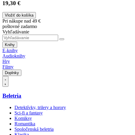
19,30 €
Vložiť do košíka
Pri nákupe nad 49 €
poštovné zadarmo
Vyhľadávanie
Knihy
E-knihy
Audioknihy
Hry
Filmy
Doplnky
Beletria
Detektívky, trilery a horory
Sci-fi a fantasy
Komiksy
Romantika
Spoločenská beletria
Klasika