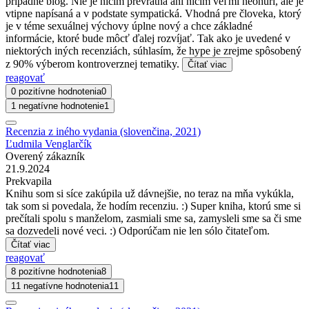
prípadne blog. Nie je ničím prevratná ani ničím veľmi neohúri, ale je
vtipne napísaná a v podstate sympatická. Vhodná pre človeka, ktorý
je v téme sexuálnej výchovy úplne nový a chce základné
informácie, ktoré bude môcť ďalej rozvíjať. Tak ako je uvedené v
niektorých iných recenziách, súhlasím, že hype je zrejme spôsobený
z 90% výberom kontroverznej tematiky.
Čítať viac
reagovať
0 pozitívne hodnotenia
0
1 negatívne hodnotenie
1
Recenzia z iného vydania (slovenčina, 2021)
Ľudmila Venglarčík
Overený zákazník
21.9.2024
Prekvapila
Knihu som si síce zakúpila už dávnejšie, no teraz na mňa vykúkla,
tak som si povedala, že hodím recenziu. :) Super kniha, ktorú sme si
prečítali spolu s manželom, zasmiali sme sa, zamysleli sme sa či sme
sa dozvedeli nové veci. :) Odporúčam nie len sólo čitateľom.
Čítať viac
reagovať
8 pozitívne hodnotenia
8
11 negatívne hodnotenia
11