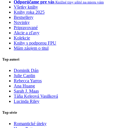
Odporúčame pre vás
Knižné tipy ušité na mieru vám
Všetky knihy
Knihy roka 2025
Bestsellery
Novinky
Pripravované
Akcie a zľavy
Kolekcie
Knihy s podporou FPU
Mám záujem o titul
Top autori
Dominik Dán
Julie Caplin
Rebecca Yarros
Ana Huang
Sarah J. Maas
Táňa Keleová Vasilková
Lucinda Riley
Top série
Romantické úteky