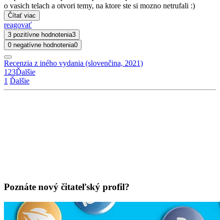
o vasich telach a otvori temy, na ktore ste si mozno netrufali :)
Čítať viac
reagovať
3 pozitívne hodnotenia
3
0 negatívne hodnotenia
0
Recenzia z iného vydania (slovenčina, 2021)
1
2
3
Ďalšie
1
Ďalšie
Poznáte nový čitateľský profil?