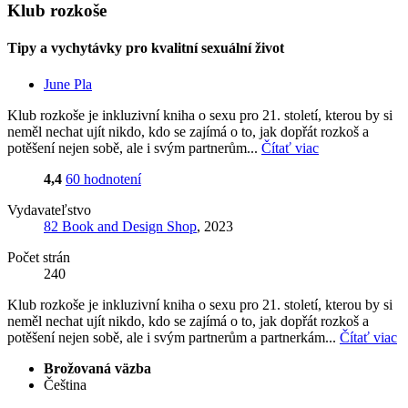
Klub rozkoše
Tipy a vychytávky pro kvalitní sexuální život
June Pla
Klub rozkoše je inkluzivní kniha o sexu pro 21. století, kterou by si
neměl nechat ujít nikdo, kdo se zajímá o to, jak dopřát rozkoš a
potěšení nejen sobě, ale i svým partnerům...
Čítať viac
4,4
60 hodnotení
Vydavateľstvo
82 Book and Design Shop
, 2023
Počet strán
240
Klub rozkoše je inkluzivní kniha o sexu pro 21. století, kterou by si
neměl nechat ujít nikdo, kdo se zajímá o to, jak dopřát rozkoš a
potěšení nejen sobě, ale i svým partnerům a partnerkám...
Čítať viac
Brožovaná väzba
Čeština