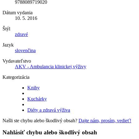
9788089719020
Dátum vydania
10. 5. 2016
Štýl
zdravé
Jazyk
slovenčina
Vydavateľstvo
AKV - Ambulancia klinickej výživy
Kategorizácia
Knihy
Kuchárky
Diéty a zdravá výživa
Našli ste chybu alebo škodlivý obsah?
Dajte nám, prosím, vedieť!
Nahlásiť chybu alebo škodlivý obsah