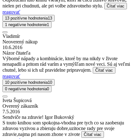
nielen pri chudnuti, ale pri volbe zdravotneho stylu.
Čítať viac
reagovať
13 pozitívne hodnotenia
13
1 negatívne hodnotenie
1
Vladimír
Neoverený nákup
10.6.2016
Názor čitateľa
Výborné nápady a kombinácie, ktoré by ma nikdy v živote
nenapadli a pritom rád varím a vymýšľam nové veci. Sú aj veľmi
chutné, lebo si ich už pravidelne pripravujem.
Čítať viac
reagovať
10 pozitívne hodnotenia
10
0 negatívne hodnotenia
0
Iveta Šupicová
Overený zákazník
7.5.2016
Sendviče na zdravie! Igor Bukovský
S touto knihou som spokojna-vhodna pre tych co sa zaoberaju
zdravou vyzivou a zbieraju dobre,uzitocne rady pre svoje
zdravie,najma pri nasom zhone v zivote
Čítať viac