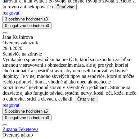
darovať či inak vylúčiť zo svojej kuchyne i svojho života ;) Alebo si
ju rovno ani nekupovať :)
Čítať viac
reagovať
3 pozitívne hodnotenia
3
0 negatívne hodnotenia
0
Jana Kušnírová
Overený zákazník
29.4.2020
Sendviče na zdravie
Vynikajúco spracovaná kniha pre tých, ktorí sa rozhodnú začať so
zmenou v stravovaní s obmedzením mäsa, ale aj pre tých ktorí si
chcú obohatiť a spestriť stravu, aby nemuseli kupovať výživové
doplnky. Je v nej mnoho skvelých tipov na sendviče, ktoré si môžte
rýchlo pripraviť doma, vhodné aj ako obed ak nechcete
konzumovať nevhodnú stravu v závodných jedálňach. Stručne sa
dozviete aj ako funguje tráviaci systém, nervy, kosti, očí, koža, niečo
o cukrovke, srdci a cievach, celiakii.
Čítať viac
reagovať
5 pozitívne hodnotenia
5
0 negatívne hodnotenia
0
Zuzana Feketeova
Overený nákup