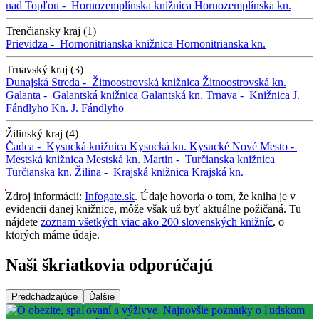
nad Topľou -
Hornozemplínska knižnica
Hornozemplínska kn.
Trenčiansky kraj (1)
Prievidza -
Hornonitrianska knižnica
Hornonitrianska kn.
Trnavský kraj (3)
Dunajská Streda -
Žitnoostrovská knižnica
Žitnoostrovská kn.
Galanta -
Galantská knižnica
Galantská kn.
Trnava -
Knižnica J.
Fándlyho
Kn. J. Fándlyho
Žilinský kraj (4)
Čadca -
Kysucká knižnica
Kysucká kn.
Kysucké Nové Mesto -
Mestská knižnica
Mestská kn.
Martin -
Turčianska knižnica
Turčianska kn.
Žilina -
Krajská knižnica
Krajská kn.
Zdroj informácií:
Infogate.sk
. Údaje hovoria o tom, že kniha je v
evidencii danej knižnice, môže však už byť aktuálne požičaná. Tu
nájdete
zoznam všetkých viac ako 200 slovenských knižníc
, o
ktorých máme údaje.
Naši škriatkovia odporúčajú
Predchádzajúce
Ďalšie