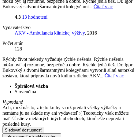
môžu byť aj rozumné, bezpečné a dobré. Rýchle jedlá tiež. Dr. Igor
Bukovský s dvomi šarmantnými kolegyňami...
Čítať viac
4,3
13 hodnotení
Vydavateľstvo
AKV - Ambulancia klinickej výživy
, 2016
Počet strán
128
Rýchly život niekedy vyžaduje rýchle riešenia. Rýchle riešenia
môžu byť aj rozumné, bezpečné a dobré. Rýchle jedlá tiež. Dr. Igor
Bukovský s dvomi šarmantnými kolegyňami vytvorili silnú autorskú
zostavu, ktorá pripravila novú knihu z dielne AKV...
Čítať viac
Špirálová väzba
Slovenčina
Vypredané
Ach, mrzí nás to, z tejto knihy sa už predali všetky výtlačky a
nemáme ju na sklade my ani vydavateľ :( Teoreticky však môžete
mať šťastie v niektorých iných obchodoch, ktoré ešte nepredali
posledné kusy.
Sledovať dostupnosť
Rezervovať v kníhkupectve