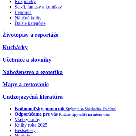
Rozprávky
Sci-fi, fantasy a komiksy
Leporelá
Náučné knihy
Ďalšie kategórie
Životopisy a reportáže
Kuchárky
Učebnice a slovníky
Náboženstvo a ezoterika
Mapy a cestovanie
Cudzojazyčná literatúra
Knihomoľský pomocník
Spýtajte sa Sherlocka, čo čítať
Odporúčame pre vás
Knižné tipy ušité na mieru vám
Všetky knihy
Knihy roka 2025
Bestsellery
Novinky