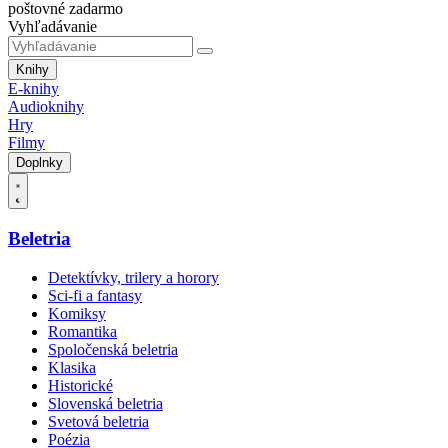
poštovné zadarmo
Vyhľadávanie
Knihy
E-knihy
Audioknihy
Hry
Filmy
Doplnky
Beletria
Detektívky, trilery a horory
Sci-fi a fantasy
Komiksy
Romantika
Spoločenská beletria
Klasika
Historické
Slovenská beletria
Svetová beletria
Poézia