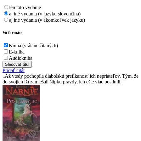
len toto vydanie
aj iné vydania (v jazyku slovenčina)
aj iné vydania (v akomkoľvek jazyku)
Vo formáte
Kniha (vrátane čítaných)
E-kniha
Audiokniha
Sledovať titul
Pridať citát
Až vtedy pochopila diabolskú prefíkanosť ich nepriateľov. Tým, že
do svojich lží zamiešali štipku pravdy, ich ešte viac posilnili.