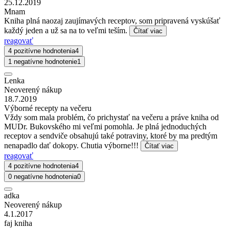
25.12.2019
Mnam
Kniha plná naozaj zaujímavých receptov, som pripravená vyskúšať
každý jeden a už sa na to veľmi teším.
Čítať viac
reagovať
4 pozitívne hodnotenia
4
1 negatívne hodnotenie
1
Lenka
Neoverený nákup
18.7.2019
Výborné recepty na večeru
Vždy som mala problém, čo prichystať na večeru a práve kniha od
MUDr. Bukovského mi veľmi pomohla. Je plná jednoduchých
receptov a sendviče obsahujú také potraviny, ktoré by ma predtým
nenapadlo dať dokopy. Chutia výborne!!!
Čítať viac
reagovať
4 pozitívne hodnotenia
4
0 negatívne hodnotenia
0
adka
Neoverený nákup
4.1.2017
faj kniha