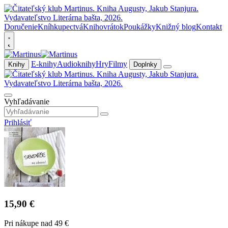
Doručenie
Kníhkupectvá
Knihovrátok
Poukážky
Knižný blog
Kontakt
E-knihy
Audioknihy
Hry
Filmy
Knihy
Doplnky
Vyhľadávanie
Prihlásiť
15,90 €
Pri nákupe nad 49 €