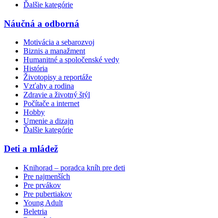
Ďalšie kategórie
Náučná a odborná
Motivácia a sebarozvoj
Biznis a manažment
Humanitné a spoločenské vedy
História
Životopisy a reportáže
Vzťahy a rodina
Zdravie a životný štýl
Počítače a internet
Hobby
Umenie a dizajn
Ďalšie kategórie
Deti a mládež
Knihorad – poradca kníh pre deti
Pre najmenších
Pre prvákov
Pre pubertiakov
Young Adult
Beletria