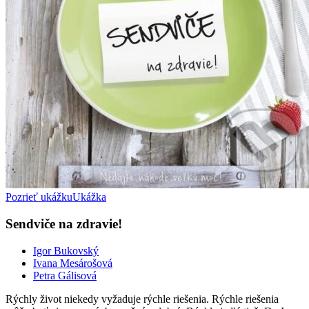
Pozrieť ukážku
Ukážka
Sendviče na zdravie!
Igor Bukovský
Ivana Mesárošová
Petra Gálisová
Rýchly život niekedy vyžaduje rýchle riešenia. Rýchle riešenia