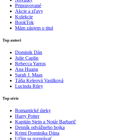
Pripravované
Akcie a zľavy
Kolekcie
BookTok
Mám záujem o titul
Top autori
Dominik Dán
Julie Caplin
Rebecca Yarros
Ana Huang
Sarah J. Maas
Táňa Keleová Vasilková
Lucinda Riley
Top série
Romantické úteky
Harry Potter
Kapitán Stein a Notár Barbarič
Denník odvážneho bojka
Krimi Dominika Dána
Učím sa rozprávať