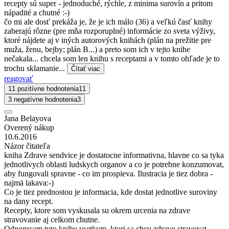
recepty sú super - jednoduché, rýchle, z minima surovín a pritom
nápadité a chutné :-)
čo mi ale dosť prekáža je, že je ich málo (36) a veľkú časť knihy
zaberajú rôzne (pre mňa rozporuplné) informácie zo sveta výživy,
ktoré nájdete aj v iných autorových knihách (plán na prežitie pre
muža, ženu, bejby; plán B...) a preto som ich v tejto knihe
nečakala... chcela som len knihu s receptami a v tomto ohľade je to
trochu sklamanie...
Čítať viac
reagovať
11 pozitívne hodnotenia
11
3 negatívne hodnotenia
3
Jana Belayova
Overený nákup
10.6.2016
Názor čitateľa
kniha Zdrave sendvice je dostatocne informativna, hlavne co sa tyka
jednotlivych oblasti ludskych organov a co je potrebne konzumovat,
aby fungovali spravne - co im prospieva. Ilustracia je tiez dobra -
najmä lakava:-)
Co je tiez prednostou je informacia, kde dostat jednotlive suroviny
na dany recept.
Recepty, ktore som vyskusala su okrem urcenia na zdrave
stravovanie aj celkom chutne.
Odporucam tuto knihu vsetkym, ktori sa chcu zdravo stravovat,