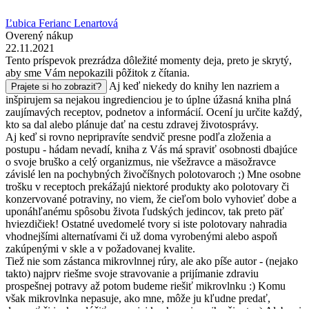
Ľubica Ferianc Lenartová
Overený nákup
22.11.2021
Tento príspevok prezrádza dôležité momenty deja, preto je skrytý,
aby sme Vám nepokazili pôžitok z čítania.
Aj keď niekedy do knihy len nazriem a
Prajete si ho zobraziť?
inšpirujem sa nejakou ingredienciou je to úplne úžasná kniha plná
zaujímavých receptov, podnetov a informácií. Ocení ju určite každý,
kto sa dal alebo plánuje dať na cestu zdravej životosprávy.
Aj keď si rovno nepripravíte sendvič presne podľa zloženia a
postupu - hádam nevadí, kniha z Vás má spraviť osobnosti dbajúce
o svoje bruško a celý organizmus, nie všežravce a mäsožravce
závislé len na pochybných živočíšnych polotovaroch ;) Mne osobne
trošku v receptoch prekážajú niektoré produkty ako polotovary či
konzervované potraviny, no viem, že cieľom bolo vyhovieť dobe a
uponáhľanému spôsobu života ľudských jedincov, tak preto päť
hviezdičiek! Ostatné uvedomelé tvory si iste polotovary nahradia
vhodnejšími alternatívami či už doma vyrobenými alebo aspoň
zakúpenými v skle a v požadovanej kvalite.
Tiež nie som zástanca mikrovlnnej rúry, ale ako píše autor - (nejako
takto) najprv riešme svoje stravovanie a prijímanie zdraviu
prospešnej potravy až potom budeme riešiť mikrovlnku :) Komu
však mikrovlnka nepasuje, ako mne, môže ju kľudne predať,