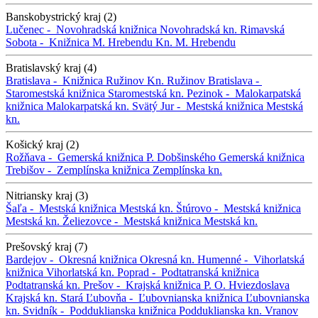
Banskobystrický kraj (2)
Lučenec -
Novohradská knižnica
Novohradská kn.
Rimavská
Sobota -
Knižnica M. Hrebendu
Kn. M. Hrebendu
Bratislavský kraj (4)
Bratislava -
Knižnica Ružinov
Kn. Ružinov
Bratislava -
Staromestská knižnica
Staromestská kn.
Pezinok -
Malokarpatská
knižnica
Malokarpatská kn.
Svätý Jur -
Mestská knižnica
Mestská
kn.
Košický kraj (2)
Rožňava -
Gemerská knižnica P. Dobšinského
Gemerská knižnica
Trebišov -
Zemplínska knižnica
Zemplínska kn.
Nitriansky kraj (3)
Šaľa -
Mestská knižnica
Mestská kn.
Štúrovo -
Mestská knižnica
Mestská kn.
Želiezovce -
Mestská knižnica
Mestská kn.
Prešovský kraj (7)
Bardejov -
Okresná knižnica
Okresná kn.
Humenné -
Vihorlatská
knižnica
Vihorlatská kn.
Poprad -
Podtatranská knižnica
Podtatranská kn.
Prešov -
Krajská knižnica P. O. Hviezdoslava
Krajská kn.
Stará Ľubovňa -
Ľubovnianska knižnica
Ľubovnianska
kn.
Svidník -
Podduklianska knižnica
Podduklianska kn.
Vranov