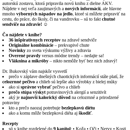
autorskú zostavu, ktorá pripravila novú knihu z dielne AKV.
Nájdete v nej veľa zaujimavých a
nových informácií
, ale hlavne
mnoho
výborných nápadov na jedlo
, ktoré si môžete pripraviť na
cestu, do práce, do školy, či na vandrovku – sú to fakt
chutné
sendviče na zdravie! ☺
Čo nájdete v knihe?
36 inšpiratívnych receptov
na zdravé sendviče
Originálne kombinácie
– prekvapivé chute
Novinky
zo sveta výskumu výživy a zdravia
Overené pravdy
versus módne trendy – nedajte sa!
Vláknina a mikróby
– nikto nemôže byť bez nich zdravý!
Dr. Bukovský vám najskôr vysvetlí
prečo v záplave dnešných chaotických informácií stále platí, že
celozrnné pečivo
a chlieb sú lepšie ako výrobky z bielej múky
ako si
správne vybrať
pečivo a chlieb
prečo stúpa výskyt
potravinových alergií a senzitivít
aký je
najnovší kalorický dôvod
na celozrnné a prirodzené
potraviny
kto a prečo naozaj potrebuje
bezlepkovú diétu
ako a komu môže bezlepková diéta aj
škodiť
.
Recepty
sú v knihe rozdelené do
9 kapitol
: • Koža • Oči • Nervy • Kosti