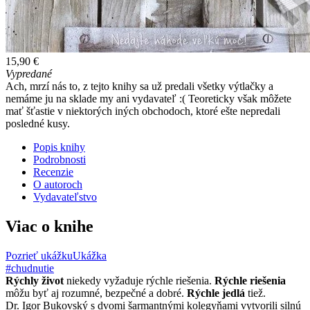
15,90 €
Vypredané
Ach, mrzí nás to, z tejto knihy sa už predali všetky výtlačky a
nemáme ju na sklade my ani vydavateľ :( Teoreticky však môžete
mať šťastie v niektorých iných obchodoch, ktoré ešte nepredali
posledné kusy.
Popis knihy
Podrobnosti
Recenzie
O autoroch
Vydavateľstvo
Viac o knihe
Pozrieť ukážku
Ukážka
#chudnutie
Rýchly život
niekedy vyžaduje rýchle riešenia.
Rýchle riešenia
môžu byť aj rozumné, bezpečné a dobré.
Rýchle jedlá
tiež.
Dr. Igor Bukovský s dvomi šarmantnými kolegyňami vytvorili silnú