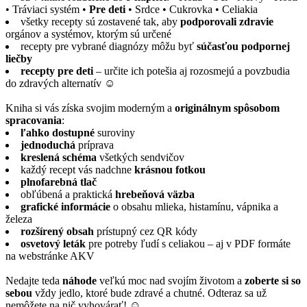
• Tráviaci systém •
Pre deti
• Srdce • Cukrovka • Celiakia
všetky recepty sú zostavené tak, aby
podporovali zdravie
orgánov a systémov, ktorým sú určené
recepty pre vybrané diagnózy môžu byť
súčasťou podpornej
liečby
recepty pre deti
– určite ich potešia aj rozosmejú a povzbudia
do zdravých alternatív ☺
Kniha si vás získa svojim moderným a
originálnym spôsobom
spracovania
:
ľahko dostupné
suroviny
jednoduchá
príprava
kreslená schéma
všetkých sendvičov
každý recept vás nadchne
krásnou fotkou
plnofarebná tlač
obľúbená a praktická
hrebeňová väzba
grafické informácie
o obsahu mlieka, histamínu, vápnika a
železa
rozšírený obsah
prístupný cez QR kódy
osvetový leták
pre potreby ľudí s celiakou – aj v PDF formáte
na webstránke AKV
Nedajte teda
náhode
veľkú moc nad svojím životom a
zoberte si so
sebou
vždy jedlo, ktoré bude zdravé a chutné. Odteraz sa už
nemôžete na nič vyhovárať! ☺