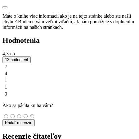
Máte o knihe viac informácií ako je na tejto stránke alebo ste našli
chybu? Budeme vám veľmi vďační, ak nám pomôžete s doplnením
informácií na našich stránkach.
Hodnotenia
4,3
/ 5
13 hodnotení
7
4
1
1
0
Ako sa páčila kniha vám?
Pridať recenziu
Recenzie čitateľov