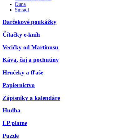
Duna
Smradi
Darčekové poukážky
Čítačky e-kníh
Vecičky od Martinusu
Káva, čaj a pochutiny
Hrnčeky a fľaše
Papiernictvo
Zápisníky a kalendáre
Hudba
LP platne
Puzzle