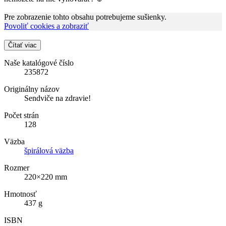
Pre zobrazenie tohto obsahu potrebujeme sušienky.
Povoliť cookies a zobraziť
Čítať viac
Naše katalógové číslo
235872
Originálny názov
Sendviče na zdravie!
Počet strán
128
Väzba
špirálová väzba
Rozmer
220×220 mm
Hmotnosť
437 g
ISBN