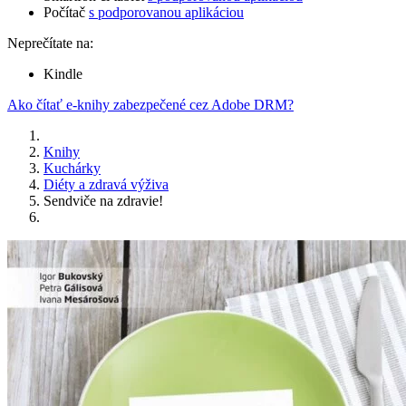
Počítač
s podporovanou aplikáciou
Neprečítate na:
Kindle
Ako čítať e-knihy zabezpečené cez Adobe DRM?
Knihy
Kuchárky
Diéty a zdravá výživa
Sendviče na zdravie!