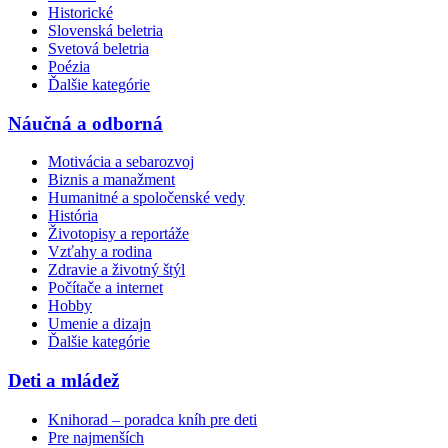
Historické
Slovenská beletria
Svetová beletria
Poézia
Ďalšie kategórie
Náučná a odborná
Motivácia a sebarozvoj
Biznis a manažment
Humanitné a spoločenské vedy
História
Životopisy a reportáže
Vzťahy a rodina
Zdravie a životný štýl
Počítače a internet
Hobby
Umenie a dizajn
Ďalšie kategórie
Deti a mládež
Knihorad – poradca kníh pre deti
Pre najmenších