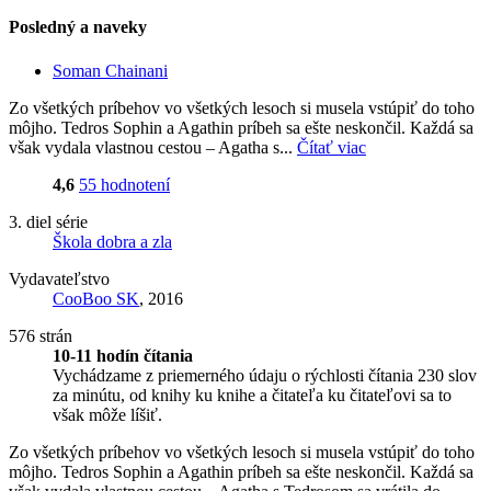
Posledný a naveky
Soman Chainani
Zo všetkých príbehov vo všetkých lesoch si musela vstúpiť do toho
môjho. Tedros Sophin a Agathin príbeh sa ešte neskončil. Každá sa
však vydala vlastnou cestou – Agatha s...
Čítať viac
4,6
55 hodnotení
3. diel série
Škola dobra a zla
Vydavateľstvo
CooBoo SK
, 2016
576 strán
10-11 hodín čítania
Vychádzame z priemerného údaju o rýchlosti čítania 230 slov
za minútu, od knihy ku knihe a čitateľa ku čitateľovi sa to
však môže líšiť.
Zo všetkých príbehov vo všetkých lesoch si musela vstúpiť do toho
môjho. Tedros Sophin a Agathin príbeh sa ešte neskončil. Každá sa