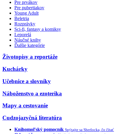
Pre prvákov
Pre pubertiakov
Young Adult
Beletria
Rozprávky
Sci-fi, fantasy a komiksy
Leporelá
Náučné knihy
Ďalšie kategórie
Životopisy a reportáže
Kuchárky
Učebnice a slovníky
Náboženstvo a ezoterika
Mapy a cestovanie
Cudzojazyčná literatúra
Knihomoľský pomocník
Spýtajte sa Sherlocka, čo čítať