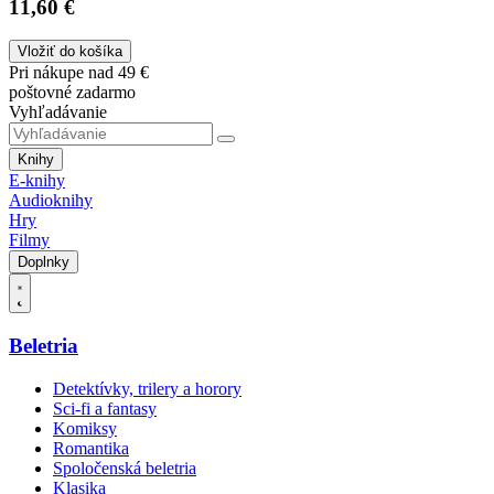
11,60 €
Vložiť do košíka
Pri nákupe nad 49 €
poštovné zadarmo
Vyhľadávanie
Knihy
E-knihy
Audioknihy
Hry
Filmy
Doplnky
Beletria
Detektívky, trilery a horory
Sci-fi a fantasy
Komiksy
Romantika
Spoločenská beletria
Klasika