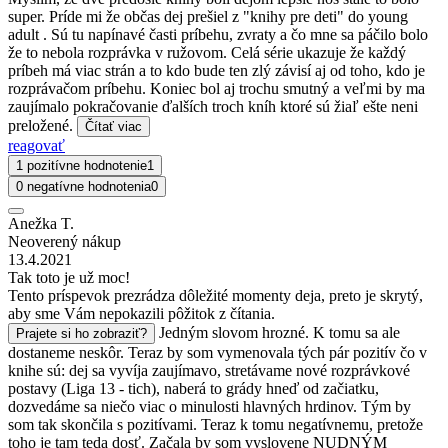
super. Príde mi že občas dej prešiel z "knihy pre deti" do young
adult . Sú tu napínavé časti príbehu, zvraty a čo mne sa páčilo bolo
že to nebola rozprávka v ružovom. Celá série ukazuje že každý
príbeh má viac strán a to kdo bude ten zlý závisí aj od toho, kdo je
rozprávačom príbehu. Koniec bol aj trochu smutný a veľmi by ma
zaujímalo pokračovanie ďalších troch kníh ktoré sú žiaľ ešte neni
preložené.
Čítať viac
reagovať
1 pozitívne hodnotenie
1
0 negatívne hodnotenia
0
Anežka T.
Neoverený nákup
13.4.2021
Tak toto je už moc!
Tento príspevok prezrádza dôležité momenty deja, preto je skrytý,
aby sme Vám nepokazili pôžitok z čítania.
Jedným slovom hrozné. K tomu sa ale
Prajete si ho zobraziť?
dostaneme neskôr. Teraz by som vymenovala tých pár pozitív čo v
knihe sú: dej sa vyvíja zaujímavo, stretávame nové rozprávkové
postavy (Liga 13 - tich), naberá to grády hneď od začiatku,
dozvedáme sa niečo viac o minulosti hlavných hrdinov. Tým by
som tak skončila s pozitívami. Teraz k tomu negatívnemu, pretože
toho je tam teda dosť. Začala by som vyslovene NUDNÝM