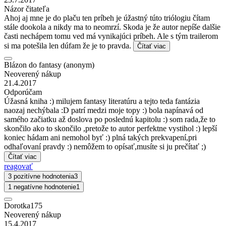
Názor čitateľa
Ahoj aj mne je do plaču ten príbeh je úžastný túto triólogiu čítam
stále dookola a nikdy ma to neomrzí. Skoda je že autor nepíše dalšie
časti nechápem tomu ved má vynikajúci príbeh. Ale s tým trailerom
si ma potešila len dúfam že je to pravda.
Čítať viac
Blázon do fantasy (anonym)
Neoverený nákup
21.4.2017
Odporúčam
Úžasná kniha :) milujem fantasy literatúru a tejto teda fantázia
naozaj nechýbala :D patrí medzi moje topy :) bola napínavá od
samého začiatku až doslova po poslednú kapitolu :) som rada,že to
skončilo ako to skončilo ,pretože to autor perfektne vystihol :) lepší
koniec hádam ani nemohol byť :) plná takých prekvapení,pri
odhaľovaní pravdy :) nemôžem to opísať,musíte si ju prečítať ;)
Čítať viac
reagovať
3 pozitívne hodnotenia
3
1 negatívne hodnotenie
1
Dorotka175
Neoverený nákup
15.4.2017