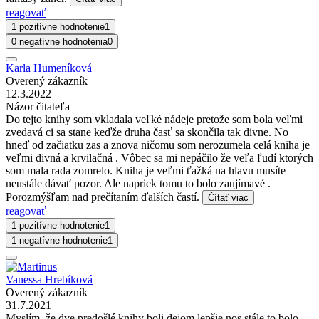
reagovať
1 pozitívne hodnotenie
1
0 negatívne hodnotenia
0
Karla Humeníková
Overený zákazník
12.3.2022
Názor čitateľa
Do tejto knihy som vkladala veľké nádeje pretože som bola veľmi
zvedavá ci sa stane keďže druha časť sa skončila tak divne. No
hneď od začiatku zas a znova ničomu som nerozumela celá kniha je
veľmi divná a krvilačná . Vôbec sa mi nepáčilo že veľa ľudí ktorých
som mala rada zomrelo. Kniha je veľmi ťažká na hlavu musíte
neustále dávať pozor. Ale napriek tomu to bolo zaujímavé .
Porozmýšľam nad prečítaním ďalších častí.
Čítať viac
reagovať
1 pozitívne hodnotenie
1
1 negatívne hodnotenie
1
Vanessa Hrebíková
Overený zákazník
31.7.2021
Myslím, že dve predošlé knihy boli dejom lepšie nos stále to bolo