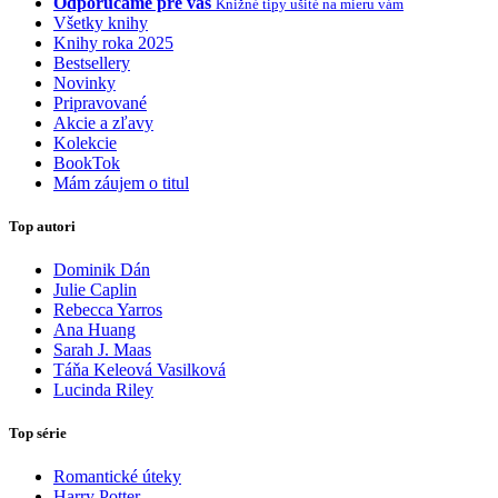
Odporúčame pre vás
Knižné tipy ušité na mieru vám
Všetky knihy
Knihy roka 2025
Bestsellery
Novinky
Pripravované
Akcie a zľavy
Kolekcie
BookTok
Mám záujem o titul
Top autori
Dominik Dán
Julie Caplin
Rebecca Yarros
Ana Huang
Sarah J. Maas
Táňa Keleová Vasilková
Lucinda Riley
Top série
Romantické úteky
Harry Potter