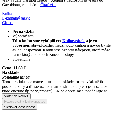
však vydala vlastnou cestou – Agatha s Tedrosom sa vrátila do
Gavaldonu, zatiaľ čo...
Čítať viac
Kniha
E-kniha
iný jazyk
Čítaná
Pevná väzba
Výborný stav
Túto knihu sme vykúpili cez
Knihovrátok
a je vo
výbornom stave.
Rozdiel medzi touto knihou a novou by ste
asi ani nespoznali. Knihu sme označili nálepkou, ktorá môže
na niektorých obaloch zanechať stopy.
Slovenčina
Cena:
11,60 €
Na sklade
Posielame ihneď
Tento produkt síce máme aktuálne na sklade, máme však už iba
posledné kusy a ďalšie už nemá ani distribútor, preto je možné, že
bude onedlho úplne vypredaný. Ak ho chcete mať, ponáhľajte sa!
Vložiť do košíka
Rezervovať v kníhkupectve
Sledovať dostupnosť