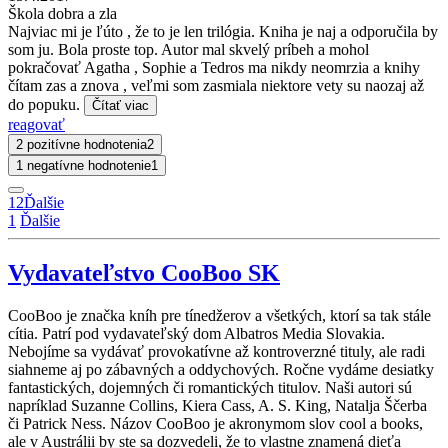
Škola dobra a zla
Najviac mi je ľúto , že to je len trilógia. Kniha je naj a odporučila by
som ju. Bola proste top. Autor mal skvelý príbeh a mohol
pokračovať Agatha , Sophie a Tedros ma nikdy neomrzia a knihy
čítam zas a znova , veľmi som zasmiala niektore vety su naozaj až
do popuku.
Čítať viac
reagovať
2 pozitívne hodnotenia
2
1 negatívne hodnotenie
1
1
2
Ďalšie
1
Ďalšie
Vydavateľstvo CooBoo SK
CooBoo je značka kníh pre tínedžerov a všetkých, ktorí sa tak stále
cítia. Patrí pod vydavateľský dom Albatros Media Slovakia.
Nebojíme sa vydávať provokatívne až kontroverzné tituly, ale radi
siahneme aj po zábavných a oddychových. Ročne vydáme desiatky
fantastických, dojemných či romantických titulov. Naši autori sú
napríklad Suzanne Collins, Kiera Cass, A. S. King, Natalja Ščerba
či Patrick Ness. Názov CooBoo je akronymom slov cool a books,
ale v Austrálii by ste sa dozvedeli, že to vlastne znamená dieťa