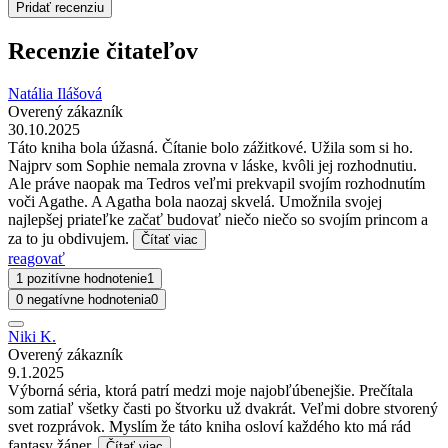
Pridať recenziu
Recenzie čitateľov
Natália Ilášová
Overený zákazník
30.10.2025
Táto kniha bola úžasná. Čítanie bolo zážitkové. Užila som si ho.
Najprv som Sophie nemala zrovna v láske, kvôli jej rozhodnutiu.
Ale práve naopak ma Tedros veľmi prekvapil svojím rozhodnutím
voči Agathe. A Agatha bola naozaj skvelá. Umožnila svojej
najlepšej priateľke začať budovať niečo niečo so svojím princom a
za to ju obdivujem.
Čítať viac
reagovať
1 pozitívne hodnotenie
1
0 negatívne hodnotenia
0
Niki K.
Overený zákazník
9.1.2025
Výborná séria, ktorá patrí medzi moje najobľúbenejšie. Prečítala
som zatiaľ všetky časti po štvorku už dvakrát. Veľmi dobre stvorený
svet rozprávok. Myslím že táto kniha osloví každého kto má rád
fantasy žáner.
Čítať viac