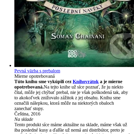
Pevná väzba s prebalom
Mierne opotrebovaná
Túto knihu sme vykúpili cez
Knihovrátok
a je mierne
opotrebovaná.
Na tejto knihe už síce poznať, že ju niekto
čítal, môže jej chýbať prebal, nie je však poškodená tak, aby
to akokoľvek znižovalo zážitok z jej obsahu. Knihu sme
označili nálepkou, ktorá môže na niektorých obaloch
zanechať stopy.
Čeština, 2016
Na sklade
Tento produkt síce máme aktuálne na sklade, máme však už
iba posledné kusy a ďalšie už nemá ani distribútor, preto je