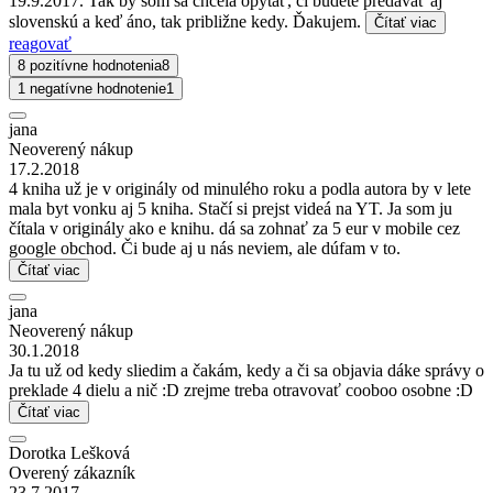
19.9.2017. Tak by som sa chcela opýtať, či budete predávať aj
slovenskú a keď áno, tak približne kedy. Ďakujem.
Čítať viac
reagovať
8 pozitívne hodnotenia
8
1 negatívne hodnotenie
1
jana
Neoverený nákup
17.2.2018
4 kniha už je v originály od minulého roku a podla autora by v lete
mala byt vonku aj 5 kniha. Stačí si prejst videá na YT. Ja som ju
čítala v originály ako e knihu. dá sa zohnať za 5 eur v mobile cez
google obchod. Či bude aj u nás neviem, ale dúfam v to.
Čítať viac
jana
Neoverený nákup
30.1.2018
Ja tu už od kedy sliedim a čakám, kedy a či sa objavia dáke správy o
preklade 4 dielu a nič :D zrejme treba otravovať cooboo osobne :D
Čítať viac
Dorotka Lešková
Overený zákazník
23.7.2017