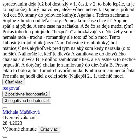
spracovaním deja (už bol dosť zlý v 1. časti, v 2. to bolo lepšie, tu je
to najhoršie), ktorý ma vôbec, aleže vôbec nebavil. Dajme si príklad
(od cca 50. strany do polovice knihy): Agatha a Tedros zachránia
Sophie z hradu riaditeľa školy. Po nejakom čase chce ísť Sophie
späť a aj pôjde. A sme zase na začiatku. A že čo sa deje medzi tým?
Počas toho len putujú do "bezpečia" a bozkávajú sa. Nie žeby som
nemala rada - trochu - romantiky ale toto už bolo moc. Tento
ľúbostný trojuholník (neznášam ľúbostné trojuholníky) bol
mätúcejší než akýkoľvek pred tým na aký som kedy narazila (o to
horšie). Najhoršie je, keď je dievča A zamilované do dotyčného
chalana a dievča B je doňho zamilované tiež, ale vlastne si to nechce
pripustiť. A dotyčný chalan je zamilovaný do dievčaťa B. Presne
takto to bolo aj tu. Tomuto hovorím nuda. Knihu som ani nedočítala.
Pre mňa najhorší diel z celej série (Najlepší 2., 1. tiež nič moc).
Čítať viac
reagovať
2 pozitívne hodnotenia
2
3 negatívne hodnotenia
3
Michala Mačáková
Overený zákazník
28.4.2023
Výborné zhrnutie
Čítať viac