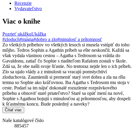
Recenzie
Vydavateľstvo
Viac o knihe
Pozrieť ukážku
Ukážka
#zloduch
#mágia
#dobro a zlo
#minulosť a prítomnosť
Zo všetkých príbehov vo všetkých lesoch si musela vstúpiť do toho
môjho. Tedros Sophin a Agathin príbeh sa ešte neskončil. Každá sa
však vydala vlastnou cestou – Agatha s Tedrosom sa vrátila do
Gavaldonu, zatiaľ čo Sophie s riaditeľom Rafalom zostali v škole.
Zdá sa, že obe našli svoje šťastie. No tentoraz nejde len o ich príbeh.
Zlo sa ujalo vlády a z minulosti sa vracajú pomstychtiví
zloduchovia. Zaumienili si premeniť starý svet dobra a zla na ríšu
temna so Sophie ako kráľovnou. Iba Agatha s Tedrosom mu stoja v
ceste. Podarí sa im nájsť dokonalé rozuzlenie rozprávkového
príbehu a obnoviť staré priateľstvo? Staré sa opäť mení na nové,
Sophie s Agathou bojujú s minulosťou aj prítomnosťou, aby dospeli
k šťastnému koncu. Bude posledný a naveky?
Čítať viac
Naše katalógové číslo
885457