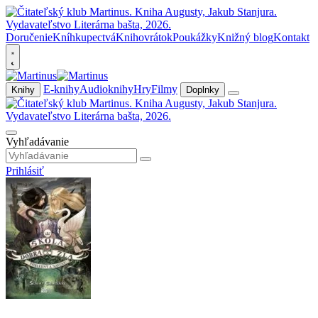
Doručenie
Kníhkupectvá
Knihovrátok
Poukážky
Knižný blog
Kontakt
E-knihy
Audioknihy
Hry
Filmy
Knihy
Doplnky
Vyhľadávanie
Prihlásiť