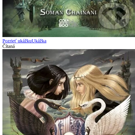
Pozrieť ukážku
Ukážka
Čítaná