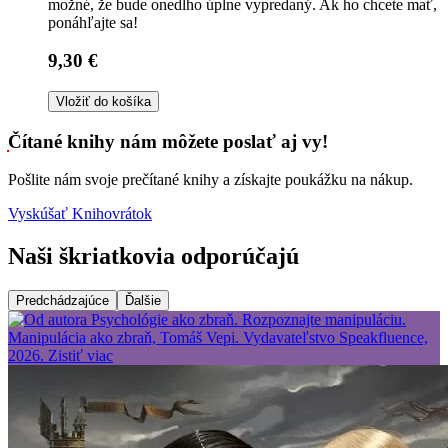
možné, že bude onedlho úplne vypredaný. Ak ho chcete mať,
ponáhľajte sa!
9,30 €
Vložiť do košíka
Čítané knihy nám môžete poslať aj vy!
Pošlite nám svoje prečítané knihy a získajte poukážku na nákup.
Vyskúšať Knihovrátok
Naši škriatkovia odporúčajú
Predchádzajúce
Ďalšie