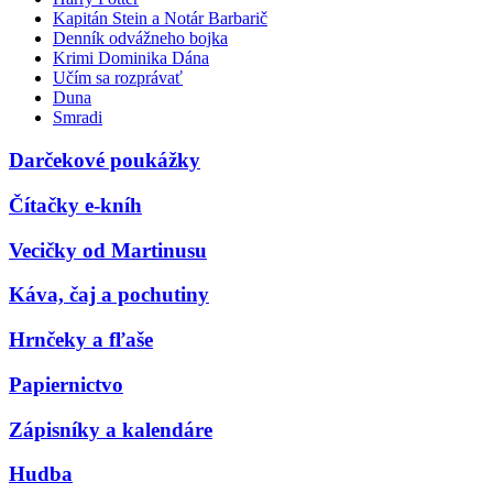
Kapitán Stein a Notár Barbarič
Denník odvážneho bojka
Krimi Dominika Dána
Učím sa rozprávať
Duna
Smradi
Darčekové poukážky
Čítačky e-kníh
Vecičky od Martinusu
Káva, čaj a pochutiny
Hrnčeky a fľaše
Papiernictvo
Zápisníky a kalendáre
Hudba