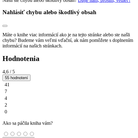
Našli ste chybu alebo škodlivý obsah?
Dajte nám, prosím, vedieť!
Nahlásiť chybu alebo škodlivý obsah
Máte o knihe viac informácií ako je na tejto stránke alebo ste našli
chybu? Budeme vám veľmi vďační, ak nám pomôžete s doplnením
informácií na našich stránkach.
Hodnotenia
4,6
/ 5
55 hodnotení
41
7
4
2
0
Ako sa páčila kniha vám?