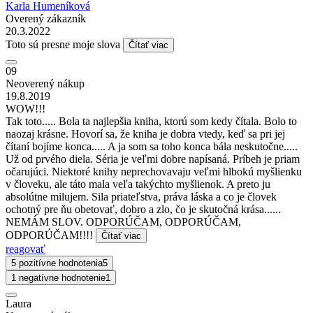
Karla Humeníková
Overený zákazník
20.3.2022
Toto sú presne moje slova
Čítať viac
09
Neoverený nákup
19.8.2019
WOW!!!
Tak toto..... Bola ta najlepšia kniha, ktorú som kedy čítala. Bolo to
naozaj krásne. Hovorí sa, že kniha je dobra vtedy, keď sa pri jej
čítaní bojíme konca..... A ja som sa toho konca bála neskutočne.....
Už od prvého diela. Séria je veľmi dobre napísaná. Príbeh je priam
očarujúci. Niektoré knihy neprechovavaju veľmi hlbokú myšlienku
v človeku, ale táto mala veľa takýchto myšlienok. A preto ju
absolútne milujem. Sila priateľstva, práva láska a co je človek
ochotný pre ňu obetovať, dobro a zlo, čo je skutočná krása......
NEMÁM SLOV. ODPORÚČAM, ODPORÚČAM,
ODPORÚČAM!!!!
Čítať viac
reagovať
5 pozitívne hodnotenia
5
1 negatívne hodnotenie
1
Laura