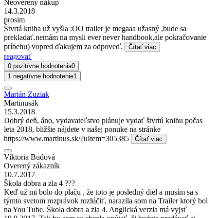
Neoverený nákup
14.3.2018
prosim
Štvrtá kniha už vyšla :OO trailer je megaaa užasný ,bude sa
prekladať.nemám na mysli ever never handbook,ale pokračovanie
príbehu) vopred ďakujem za odpoveď.
Čítať viac
reagovať
0 pozitívne hodnotenia
0
1 negatívne hodnotenie
1
Marián Zuziak
Martinusák
15.3.2018
Dobrý deň, áno, vydavateľstvo plánuje vydať štvrtú knihu počas
leta 2018, bližšie nájdete v našej ponuke na stránke
https://www.martinus.sk/?uItem=305385
Čítať viac
Viktoria Budová
Overený zákazník
10.7.2017
Škola dobra a zla 4 ???
Keď už mi bolo do plaču , že toto je posledný diel a musím sa s
týmto svetom rozprávok rozlúčiť, narazila som na Trailer ktorý bol
na You Tube. Škola dobra a zla 4. Anglická verzia má vyjsť