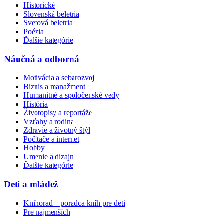
Historické
Slovenská beletria
Svetová beletria
Poézia
Ďalšie kategórie
Náučná a odborná
Motivácia a sebarozvoj
Biznis a manažment
Humanitné a spoločenské vedy
História
Životopisy a reportáže
Vzťahy a rodina
Zdravie a životný štýl
Počítače a internet
Hobby
Umenie a dizajn
Ďalšie kategórie
Deti a mládež
Knihorad – poradca kníh pre deti
Pre najmenších