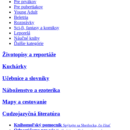
Pre prvákov
Pre pubertiakov
Young Adult
Beletria
Rozprávky
Sci-fi, fantasy a komiksy
Leporelá
Náučné knihy
Ďalšie kategórie
Životopisy a reportáže
Kuchárky
Učebnice a slovníky
Náboženstvo a ezoterika
Mapy a cestovanie
Cudzojazyčná literatúra
Knihomoľský pomocník
Spýtajte sa Sherlocka, čo čítať