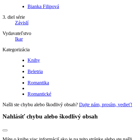
Bianka Filipová
3. diel série
Závislí
Vydavateľstvo
Ikar
Kategorizácia
Knihy
Beletria
Romantika
Romantické
Našli ste chybu alebo škodlivý obsah?
Dajte nám, prosím, vedieť!
Nahlásiť chybu alebo škodlivý obsah
Máte o knihe viac informácií ako je na tejto stránke alebo ste našli