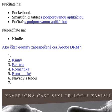
Prečítate na:
Pocketbook
Smartfón či tablet
s podporovanou aplikáciou
Počítač
s podporovanou aplikáciou
Neprečítate na:
Kindle
Ako čítať e-knihy zabezpečené cez Adobe DRM?
Knihy
Beletria
Romantika
Romantické
Navždy s tebou