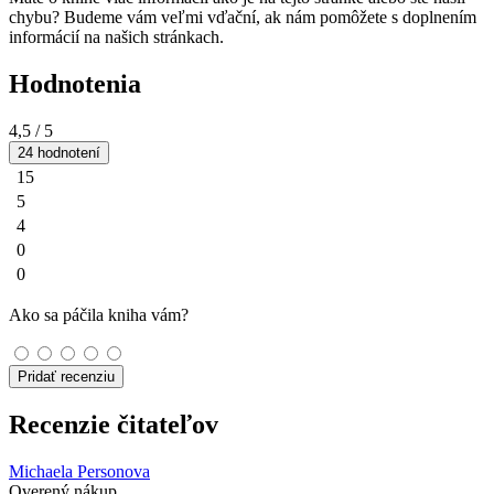
chybu? Budeme vám veľmi vďační, ak nám pomôžete s doplnením
informácií na našich stránkach.
Hodnotenia
4,5
/ 5
24 hodnotení
15
5
4
0
0
Ako sa páčila kniha vám?
Pridať recenziu
Recenzie čitateľov
Michaela Personova
Overený nákup