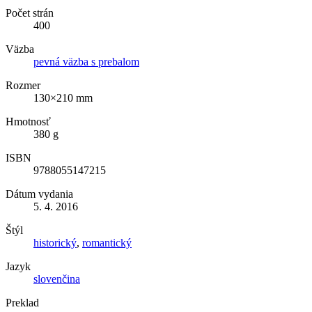
Počet strán
400
Väzba
pevná väzba s prebalom
Rozmer
130×210 mm
Hmotnosť
380 g
ISBN
9788055147215
Dátum vydania
5. 4. 2016
Štýl
historický
,
romantický
Jazyk
slovenčina
Preklad