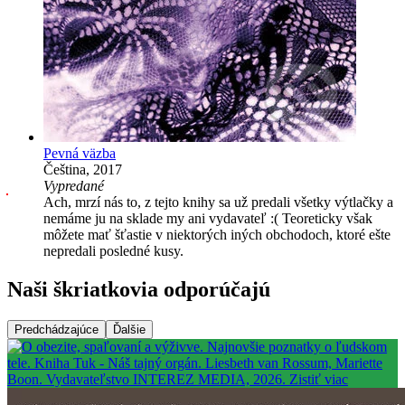
Pevná väzba
Čeština, 2017
Vypredané
Ach, mrzí nás to, z tejto knihy sa už predali všetky výtlačky a
nemáme ju na sklade my ani vydavateľ :( Teoreticky však
môžete mať šťastie v niektorých iných obchodoch, ktoré ešte
nepredali posledné kusy.
Naši škriatkovia odporúčajú
Predchádzajúce
Ďalšie