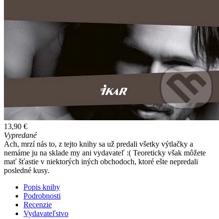
13,90 €
Vypredané
Ach, mrzí nás to, z tejto knihy sa už predali všetky výtlačky a
nemáme ju na sklade my ani vydavateľ :( Teoreticky však môžete
mať šťastie v niektorých iných obchodoch, ktoré ešte nepredali
posledné kusy.
Popis knihy
Podrobnosti
Recenzie
Vydavateľstvo