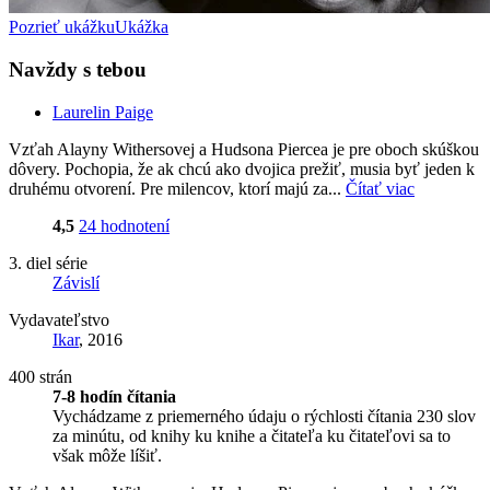
Pozrieť ukážku
Ukážka
Navždy s tebou
Laurelin Paige
Vzťah Alayny Withersovej a Hudsona Piercea je pre oboch skúškou
dôvery. Pochopia, že ak chcú ako dvojica prežiť, musia byť jeden k
druhému otvorení. Pre milencov, ktorí majú za...
Čítať viac
4,5
24 hodnotení
3. diel série
Závislí
Vydavateľstvo
Ikar
, 2016
400 strán
7-8 hodín čítania
Vychádzame z priemerného údaju o rýchlosti čítania 230 slov
za minútu, od knihy ku knihe a čitateľa ku čitateľovi sa to
však môže líšiť.