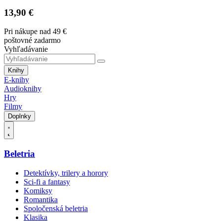
13,90 €
Pri nákupe nad 49 €
poštovné zadarmo
Vyhľadávanie
Knihy
E-knihy
Audioknihy
Hry
Filmy
Doplnky
Beletria
Detektívky, trilery a horory
Sci-fi a fantasy
Komiksy
Romantika
Spoločenská beletria
Klasika