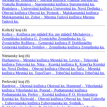
Vrakuňa
Bratislava -
Staromestská knižnica
Staromestská kn.
Bratislava -
Univerzitná knižnica
Univerzitná kn.
Nová Dedinka -
Obecná knižnica
Obecná kn.
Pezinok -
Malokarpatská knižnica
Malokarpatská kn.
Zohor -
Miestna ľudová knižnica
Miestna
ľudová kn.
Košický kraj (4)
Košice -
Knižnica pre mládež
Kn. pre mládež
Michalovce -
Zemplínska knižnica G. Zvonického
Zemplínska kn. G.
Zvonického
Rožňava -
Gemerská knižnica P. Dobšinského
Gemerská knižnica
Trebišov -
Zemplínska knižnica
Zemplínska kn.
Nitriansky kraj (6)
Hurbanovo -
Mestská knižnica
Mestská kn.
Levice -
Tekovská
knižnica
Tekovská kn.
Nitra -
Krajská knižnica K. Kmeťka
Krajská
kn.
Nová Dedina -
Obecná knižnica
Obecná kn.
Šaľa -
Mestská
knižnica
Mestská kn.
Topoľčany -
Tribečská knižnica
Tribečská kn.
Prešovský kraj (9)
Bardejov -
Okresná knižnica
Okresná kn.
Humenné -
Vihorlatská
knižnica
Vihorlatská kn.
Poprad -
Podtatranská knižnica
Podtatranská kn.
Prešov -
Krajská knižnica P. O. Hviezdoslava
Krajská kn.
Richvald -
Obecná knižnica
Obecná kn.
Stará Ľubovňa
-
Ľubovnianska knižnica
Ľubovnianska kn.
Svidník -