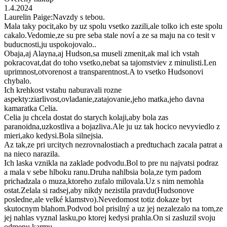
1.4.2024
Laurelin Paige:Navzdy s tebou.
Mala taky pocit,ako by uz spolu vsetko zazili,ale tolko ich este spolu
cakalo.Vedomie,ze su pre seba stale noví a ze sa maju na co tesit v
buducnosti,ju uspokojovalo..
Obaja,aj Alayna,aj Hudson,sa museli zmenit,ak mal ich vstah
pokracovat,dat do toho vsetko,nebat sa tajomstviev z minulisti.Len
uprimnost,otvorenost a transparentnost.A to vsetko Hudsonovi
chybalo.
Ich krehkost vstahu naburavali rozne
aspekty:ziarlivost,ovladanie,zatajovanie,jeho matka,jeho davna
kamaratka Celia.
Celia ju chcela dostat do starych kolaji,aby bola zas
paranoidna,uzkostliva a bojazliva.Ale ju uz tak hocico nevyviedlo z
mieri,ako kedysi.Bola silnejsia.
Az tak,ze pri urcitych nezrovnalostiach a predtuchach zacala patrat a
na nieco narazila.
Ich laska vznikla na zaklade podvodu.Bol to pre nu najvatsi podraz
a mala v sebe hlboku ranu.Druha nahlbsia bola,ze tym padom
prichadzala o muza,ktoreho zufalo milovala.Uz s nim nemohla
ostat.Zelala si radsej,aby nikdy nezistila pravdu(Hudsonove
posledne,ale velké klamstvo).Nevedomost totiz dokaze byt
skutocnym blahom.Podvod bol prisilný a uz jej nezalezalo na tom,ze
jej nahlas vyznal lasku,po ktorej kedysi prahla.On si zasluzil svoju
odmenu,karmu.....