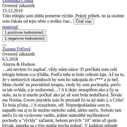
Dominika Chudá
Overený zákazník
15.12.2019
Túto trilógiu som zhltla pomerne rýchlo. Pekný príbeh, no ja osobne
som čakala od tejto série o trošku viac..
Čítať viac
reagovať
1 pozitívne hodnotenie
1
1 negatívne hodnotenie
1
Zuzana Fričová
Overený zákazník
6.5.2018
Alayna & Hudson
....ani neviem čo napísať, vždy mám názor :D prečítala som celú
trilogiu behom cca týždňa. Podľa mňa to bolo celkom fajn. Až na to,
že v niektorých okamihoch by som ho nakopala do r*** a ju tiež.
Mala chodiť na pravidelnú terapiu, vtedy by som pochopila, prečo
sa tak ovláda, a je uzdravená....? A k deju: nenapíšem ako a čo sa
stalo, na to si musíte počkať ako ja! až som bola nedočkavá. Štvala
ma Norma, Gwen (myslela som že prezradí čo sa jej stalo ), a Celia!
To bola pľuha...! A rozuzlenie, uff. Nepredpokladala som to,
napadlo ma aj to že možno niekoho zabil, alebo niečo. Nebolo tam
niečo čo mi vyslovene vadilo, jedine siahodlhé myšlienkové
pochody a "rýchly" začiatok, behom prvých "10" strán už spolu
bývali, autorka sa s tým mohla trocha pohrať. V každom prípade