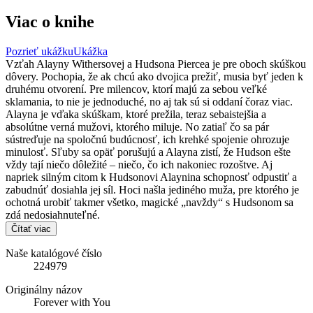
Viac o knihe
Pozrieť ukážku
Ukážka
Vzťah Alayny Withersovej a Hudsona Piercea je pre oboch skúškou
dôvery. Pochopia, že ak chcú ako dvojica prežiť, musia byť jeden k
druhému otvorení. Pre milencov, ktorí majú za sebou veľké
sklamania, to nie je jednoduché, no aj tak sú si oddaní čoraz viac.
Alayna je vďaka skúškam, ktoré prežila, teraz sebaistejšia a
absolútne verná mužovi, ktorého miluje. No zatiaľ čo sa pár
sústreďuje na spoločnú budúcnosť, ich krehké spojenie ohrozuje
minulosť. Sľuby sa opäť porušujú a Alayna zistí, že Hudson ešte
vždy tají niečo dôležité – niečo, čo ich nakoniec rozoštve. Aj
napriek silným citom k Hudsonovi Alaynina schopnosť odpustiť a
zabudnúť dosiahla jej síl. Hoci našla jediného muža, pre ktorého je
ochotná urobiť takmer všetko, magické „navždy“ s Hudsonom sa
zdá nedosiahnuteľné.
Čítať viac
Naše katalógové číslo
224979
Originálny názov
Forever with You