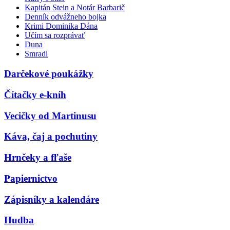
Kapitán Stein a Notár Barbarič
Denník odvážneho bojka
Krimi Dominika Dána
Učím sa rozprávať
Duna
Smradi
Darčekové poukážky
Čítačky e-kníh
Vecičky od Martinusu
Káva, čaj a pochutiny
Hrnčeky a fľaše
Papiernictvo
Zápisníky a kalendáre
Hudba