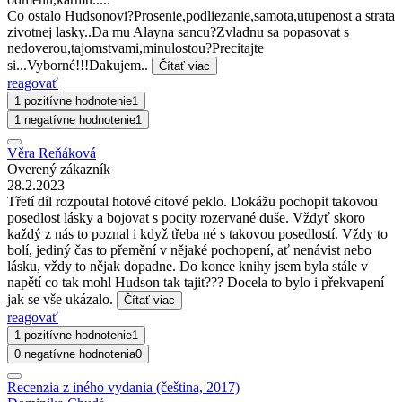
Co ostalo Hudsonovi?Prosenie,podliezanie,samota,utupenost a strata
zivotnej lasky..Da mu Alayna sancu?Zvladnu sa popasovat s
nedoverou,tajomstvami,minulostou?Precitajte
si...Vyborné!!!Dakujem..
Čítať viac
reagovať
1 pozitívne hodnotenie
1
1 negatívne hodnotenie
1
Věra Reňáková
Overený zákazník
28.2.2023
Třetí díl rozpoutal hotové citové peklo. Dokážu pochopit takovou
posedlost lásky a bojovat s pocity rozervané duše. Vždyť skoro
každý z nás to poznal i když třeba né s takovou posedlostí. Vždy to
bolí, jediný čas to přemění v nějaké pochopení, ať nenávist nebo
lásku, vždy to nějak dopadne. Do konce knihy jsem byla stále v
napětí co tak mohl Hudson tak tajit??? Docela to bylo i překvapení
jak se vše ukázalo.
Čítať viac
reagovať
1 pozitívne hodnotenie
1
0 negatívne hodnotenia
0
Recenzia z iného vydania (čeština, 2017)