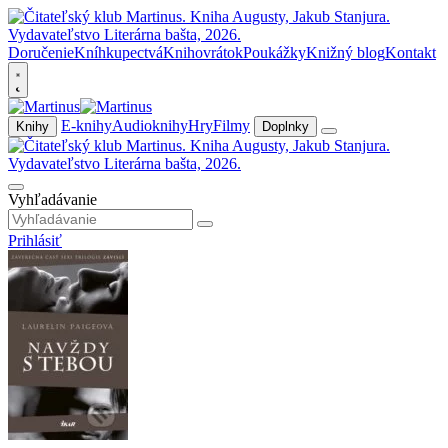
Doručenie
Kníhkupectvá
Knihovrátok
Poukážky
Knižný blog
Kontakt
E-knihy
Audioknihy
Hry
Filmy
Knihy
Doplnky
Vyhľadávanie
Prihlásiť