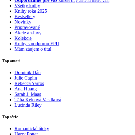
Odporúčame pre vás
Knižné tipy ušité na mieru vám
Všetky knihy
Knihy roka 2025
Bestsellery
Novinky
Pripravované
Akcie a zľavy
Kolekcie
Knihy s podporou FPU
Mám záujem o titul
Top autori
Dominik Dán
Julie Caplin
Rebecca Yarros
Ana Huang
Sarah J. Maas
Táňa Keleová Vasilková
Lucinda Riley
Top série
Romantické úteky
Harry Potter