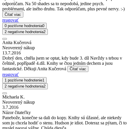
odporúčam. Na 50 shades sa to nepodobá, jedine psych.
problémami, ale iného druhu. Tak odporúčam, plus pevné nervy. :-)
Čítať viac
reagovať
0 pozitívne hodnotenia
0
2 negatívne hodnotenia
2
Anita Kučerová
Neoverený nákup
13.7.2016
Dobrý den, chtěla jsem se optat, kdy bude 3. díl Navždy s tebou v
češtině, popřípadě 4.díl. Knihy se čtou jedním dechem a jsou
fantastické. Děkuji Anita Kučerová
Čítať viac
reagovať
1 pozitívne hodnotenie
1
2 negatívne hodnotenia
2
Michaela K.
Neoverený nákup
3.7.2016
Názor čitateľky
Panebože, konečne sa dali do kopy. Knihy sú úžasné, ale niekedy
som ju chcela hodiť o stenu. Hudson je idiot. Doteraz sa pýtam, či to
myslel naozaj vážne. Chúda dievča.