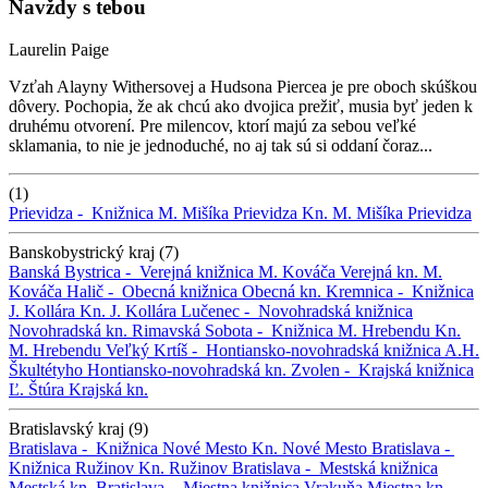
Navždy s tebou
Laurelin Paige
Vzťah Alayny Withersovej a Hudsona Piercea je pre oboch skúškou
dôvery. Pochopia, že ak chcú ako dvojica prežiť, musia byť jeden k
druhému otvorení. Pre milencov, ktorí majú za sebou veľké
sklamania, to nie je jednoduché, no aj tak sú si oddaní čoraz...
(1)
Prievidza -
Knižnica M. Mišíka Prievidza
Kn. M. Mišíka Prievidza
Banskobystrický kraj (7)
Banská Bystrica -
Verejná knižnica M. Kováča
Verejná kn. M.
Kováča
Halič -
Obecná knižnica
Obecná kn.
Kremnica -
Knižnica
J. Kollára
Kn. J. Kollára
Lučenec -
Novohradská knižnica
Novohradská kn.
Rimavská Sobota -
Knižnica M. Hrebendu
Kn.
M. Hrebendu
Veľký Krtíš -
Hontiansko-novohradská knižnica A.H.
Škultétyho
Hontiansko-novohradská kn.
Zvolen -
Krajská knižnica
Ľ. Štúra
Krajská kn.
Bratislavský kraj (9)
Bratislava -
Knižnica Nové Mesto
Kn. Nové Mesto
Bratislava -
Knižnica Ružinov
Kn. Ružinov
Bratislava -
Mestská knižnica
Mestská kn.
Bratislava -
Miestna knižnica Vrakuňa
Miestna kn.