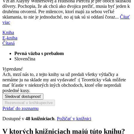
Vzťah Alayny Withersovej a Hudsona Piercea je pre oboch skúškou
dôvery. Pochopia, že ak chcú ako dvojica prežiť, musia byť jeden k
druhému otvorení. Pre milencov, ktorí majú za sebou veľké
sklamania, to nie je jednoduché, no aj tak sú si oddaní čoraz...
Čítať
viac
Kniha
E-kniha
Čítaná
Pevná väzba s prebalom
Slovenčina
Vypredané
Ach, mrzí nás to, z tejto knihy sa už predali všetky výtlačky a
nemáme ju na sklade my ani vydavateľ :( Teoreticky však môžete
mať šťastie v niektorých iných obchodoch, ktoré ešte nepredali
posledné kusy.
Sledovať dostupnosť
Rezervovať v kníhkupectve
Pridať do zoznamu
Dostupné v
48 knižniciach
.
Požičať v knižnici
V ktorých knižniciach majú túto knihu?