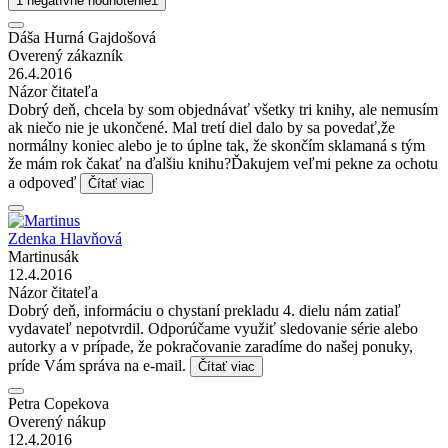
1 negatívne hodnotenie
1
Dáša Hurná Gajdošová
Overený zákazník
26.4.2016
Názor čitateľa
Dobrý deň, chcela by som objednávať všetky tri knihy, ale nemusím
ak niečo nie je ukončené. Mal tretí diel dalo by sa povedať,že
normálny koniec alebo je to úplne tak, že skončím sklamaná s tým
že mám rok čakať na ďalšiu knihu?Ďakujem veľmi pekne za ochotu
a odpoveď
Čítať viac
Zdenka Hlavňová
Martinusák
12.4.2016
Názor čitateľa
Dobrý deň, informáciu o chystaní prekladu 4. dielu nám zatiaľ
vydavateľ nepotvrdil. Odporúčame využiť sledovanie série alebo
autorky a v prípade, že pokračovanie zaradíme do našej ponuky,
príde Vám správa na e-mail.
Čítať viac
Petra Copekova
Overený nákup
12.4.2016