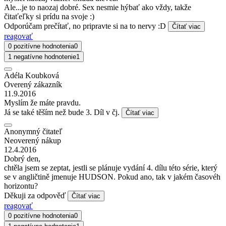
Ale...je to naozaj dobré. Sex nesmie hýbať ako vždy, takže
čitaťeľky si prídu na svoje :)
Odporúčam prečítať, no pripravte si na to nervy :D
Čítať viac
reagovať
0 pozitívne hodnotenia
0
1 negatívne hodnotenie
1
Adéla Koubková
Overený zákazník
11.9.2016
Myslím že máte pravdu.
Já se také těším než bude 3. Díl v čj.
Čítať viac
Anonymný čitateľ
Neoverený nákup
12.4.2016
Dobrý den,
chtěla jsem se zeptat, jestli se plánuje vydání 4. dílu této série, který
se v angličtině jmenuje HUDSON. Pokud ano, tak v jakém časovéh
horizontu?
Děkuji za odpověď
Čítať viac
reagovať
0 pozitívne hodnotenia
0