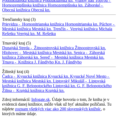
Podduklianska knižnica
Podduklianska kn.
Vranov nad Topľou -
Hornozemplínska knižnica
Hornozemplínska kn.
Záborské -
Obecná knižnica
Obecná kn.
Trenčiansky kraj (3)
Prievidza -
Hornonitrianska knižnica
Hornonitrianska kn.
Púchov -
Mestská knižnica
Mestská kn.
Trenčín -
Verejná knižnica Michala
Rešetku
Verejná kn. M. Rešetku
Trnavský kraj (5)
Dunajská Streda -
Žitnoostrovská knižnica
Žitnoostrovská kn.
Hlohovec -
Mestská knižnica
Mestská kn.
Senica -
Záhorská
knižnica
Záhorská kn.
Sereď -
Mestská knižnica
Mestská kn.
Trnava -
Knižnica J. Fándlyho
Kn. J. Fándlyho
Žilinský kraj (4)
Čadca -
Kysucká knižnica
Kysucká kn.
Kysucké Nové Mesto -
Mestská knižnica
Mestská kn.
Liptovský Mikuláš -
Liptovská
knižnica G. F. Belopotockého
Liptovská kn. G. F. Belopotockého
Žilina -
Krajská knižnica
Krajská kn.
Zdroj informácií:
Infogate.sk
. Údaje hovoria o tom, že kniha je v
evidencii danej knižnice, môže však už byť aktuálne požičaná. Tu
nájdete
zoznam všetkých viac ako 200 slovenských knižníc
, o
ktorých máme údaje.