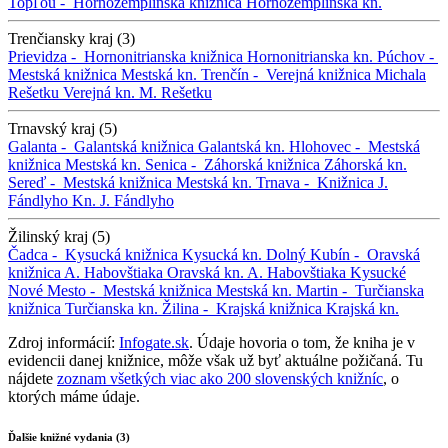
Topľou -
Hornozemplínska knižnica
Hornozemplínska kn.
Trenčiansky kraj (3)
Prievidza -
Hornonitrianska knižnica
Hornonitrianska kn.
Púchov -
Mestská knižnica
Mestská kn.
Trenčín -
Verejná knižnica Michala
Rešetku
Verejná kn. M. Rešetku
Trnavský kraj (5)
Galanta -
Galantská knižnica
Galantská kn.
Hlohovec -
Mestská
knižnica
Mestská kn.
Senica -
Záhorská knižnica
Záhorská kn.
Sereď -
Mestská knižnica
Mestská kn.
Trnava -
Knižnica J.
Fándlyho
Kn. J. Fándlyho
Žilinský kraj (5)
Čadca -
Kysucká knižnica
Kysucká kn.
Dolný Kubín -
Oravská
knižnica A. Habovštiaka
Oravská kn. A. Habovštiaka
Kysucké
Nové Mesto -
Mestská knižnica
Mestská kn.
Martin -
Turčianska
knižnica
Turčianska kn.
Žilina -
Krajská knižnica
Krajská kn.
Zdroj informácií:
Infogate.sk
. Údaje hovoria o tom, že kniha je v
evidencii danej knižnice, môže však už byť aktuálne požičaná. Tu
nájdete
zoznam všetkých viac ako 200 slovenských knižníc
, o
ktorých máme údaje.
Ďalšie knižné vydania (3)