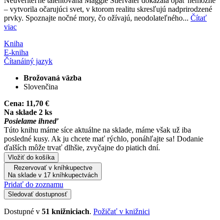
Neuveriteľne talentovaná Maggie Stiefvater dokázala opäť nemožné
– vytvorila očarujúci svet, v ktorom realitu skresľujú nadprirodzené
prvky. Spoznajte nočné mory, čo ožívajú, neodolateľného...
Čítať
viac
Kniha
E-kniha
Čítaná
iný jazyk
Brožovaná väzba
Slovenčina
Cena:
11,70 €
Na sklade 2 ks
Posielame ihneď
Túto knihu máme síce aktuálne na sklade, máme však už iba
posledné kusy. Ak ju chcete mať rýchlo, ponáhľajte sa! Dodanie
ďalších môže trvať dlhšie, zvyčajne do piatich dní.
Vložiť do košíka
Rezervovať v kníhkupectve
Na sklade v 17 kníhkupectvách
Pridať do zoznamu
Sledovať dostupnosť
Dostupné v
51 knižniciach
.
Požičať v knižnici