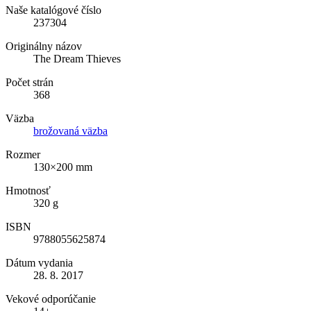
Naše katalógové číslo
237304
Originálny názov
The Dream Thieves
Počet strán
368
Väzba
brožovaná väzba
Rozmer
130×200 mm
Hmotnosť
320 g
ISBN
9788055625874
Dátum vydania
28. 8. 2017
Vekové odporúčanie