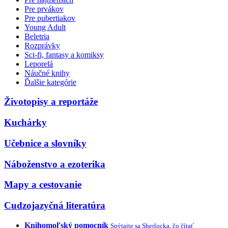
Pre prvákov
Pre pubertiakov
Young Adult
Beletria
Rozprávky
Sci-fi, fantasy a komiksy
Leporelá
Náučné knihy
Ďalšie kategórie
Životopisy a reportáže
Kuchárky
Učebnice a slovníky
Náboženstvo a ezoterika
Mapy a cestovanie
Cudzojazyčná literatúra
Knihomoľský pomocník
Spýtajte sa Sherlocka, čo čítať