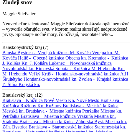
Zlodeji snov
Maggie Stiefvater
Neuveriteľne talentovaná Maggie Stiefvater dokázala opäť nemožné
– vytvorila očarujúci svet, v ktorom realitu skresľujú nadprirodzené
prvky. Spoznajte nočné mory, čo ožívajú, neodolateľného...
Banskobystrický kraj (7)
Banská Bystrica -
Verejná knižnica M. Kováča
Verejná kn. M.
Kováča
Halič -
Obecná knižnica
Obecná kn.
Kremnica -
Knižnica
J. Kollára
Kn. J. Kollára
Lučenec -
Novohradská knižnica
Novohradská kn.
Rimavská Sobota -
Knižnica M. Hrebendu
Kn.
M. Hrebendu
Veľký Krtíš -
Hontiansko-novohradská knižnica A.H.
Škultétyho
Hontiansko-novohradská kn.
Zvolen -
Krajská knižnica
Ľ. Štúra
Krajská kn.
Bratislavský kraj (12)
Bratislava -
Knižnica Nové Mesto
Kn. Nové Mesto
Bratislava -
Knižnica Ružinov
Kn. Ružinov
Bratislava -
Mestská knižnica
Mestská kn.
Bratislava -
Miestna knižnica Petržalka
Miestna kn.
Petržalka
Bratislava -
Miestna knižnica Vrakuňa
Miestna kn.
Vrakuňa
Bratislava -
Miestna knižnica Záhorská Byst.
Miestna kn.
Záh. Bystrica
Bratislava -
Staromestská knižnica
Staromestská kn.