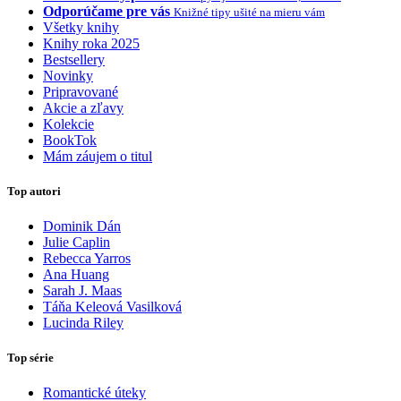
Odporúčame pre vás
Knižné tipy ušité na mieru vám
Všetky knihy
Knihy roka 2025
Bestsellery
Novinky
Pripravované
Akcie a zľavy
Kolekcie
BookTok
Mám záujem o titul
Top autori
Dominik Dán
Julie Caplin
Rebecca Yarros
Ana Huang
Sarah J. Maas
Táňa Keleová Vasilková
Lucinda Riley
Top série
Romantické úteky