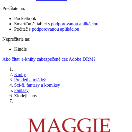
Prečítate na:
Pocketbook
Smartfón či tablet
s podporovanou aplikáciou
Počítač
s podporovanou aplikáciou
Neprečítate na:
Kindle
Ako čítať e-knihy zabezpečené cez Adobe DRM?
Knihy
Pre deti a mládež
Sci-fi, fantasy a komiksy
Fantasy
Zlodeji snov