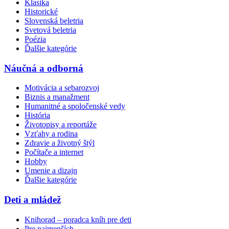
Klasika
Historické
Slovenská beletria
Svetová beletria
Poézia
Ďalšie kategórie
Náučná a odborná
Motivácia a sebarozvoj
Biznis a manažment
Humanitné a spoločenské vedy
História
Životopisy a reportáže
Vzťahy a rodina
Zdravie a životný štýl
Počítače a internet
Hobby
Umenie a dizajn
Ďalšie kategórie
Deti a mládež
Knihorad – poradca kníh pre deti
Pre najmenších