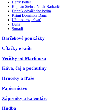
Harry Potter
Kapitán Stein a Notár Barbarič
Denník odvážneho bojka
Krimi Dominika Dána
Učím sa rozprávať
Duna
Smradi
Darčekové poukážky
Čítačky e-kníh
Vecičky od Martinusu
Káva, čaj a pochutiny
Hrnčeky a fľaše
Papiernictvo
Zápisníky a kalendáre
Hudba