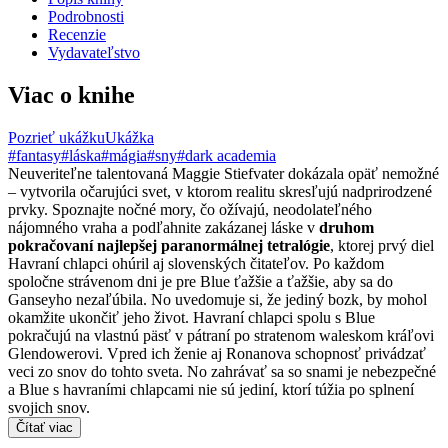
Podrobnosti
Recenzie
Vydavateľstvo
Viac o knihe
Pozrieť ukážku
Ukážka
#fantasy
#láska
#mágia
#sny
#dark academia
Neuveriteľne talentovaná Maggie Stiefvater dokázala opäť nemožné
– vytvorila očarujúci svet, v ktorom realitu skresľujú nadprirodzené
prvky. Spoznajte nočné mory, čo ožívajú, neodolateľného
nájomného vraha a podľahnite zakázanej láske v
druhom
pokračovaní najlepšej paranormálnej tetralógie
, ktorej prvý diel
Havraní chlapci ohúril aj slovenských čitateľov. Po každom
spoločne strávenom dni je pre Blue ťažšie a ťažšie, aby sa do
Ganseyho nezaľúbila. No uvedomuje si, že jediný bozk, by mohol
okamžite ukončiť jeho život. Havraní chlapci spolu s Blue
pokračujú na vlastnú päsť v pátraní po stratenom waleskom kráľovi
Glendowerovi. Vpred ich ženie aj Ronanova schopnosť privádzať
veci zo snov do tohto sveta. No zahrávať sa so snami je nebezpečné
a Blue s havraními chlapcami nie sú jediní, ktorí túžia po splnení
svojich snov.
Čítať viac