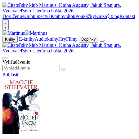
Doručenie
Kníhkupectvá
Knihovrátok
Poukážky
Knižný blog
Kontakt
E-knihy
Audioknihy
Hry
Filmy
Knihy
Doplnky
Vyhľadávanie
Prihlásiť