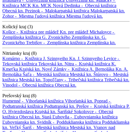
Bratislava -
Univerzitná knižnica
Univerzitná kn.
Malacky -
Knižnica MCK
Kn. MCK
Nová Dedinka -
Obecná knižnica
Obecná kn.
Pezinok -
Malokarpatská knižnica
Malokarpatská kn.
Zohor -
Miestna ľudová knižnica
Miestna ľudová kn.
Košický kraj (3)
Košice -
Knižnica pre mládež
Kn. pre mládež
Michalovce -
Zemplínska knižnica G. Zvonického
Zemplínska kn. G.
Zvonického
Trebišov -
Zemplínska knižnica
Zemplínska kn.
Nitriansky kraj (8)
Komárno -
Knižnica J. Szinnyeiho
Kn. J. Szinnyeiho
Levice -
Tekovská knižnica
Tekovská kn.
Nitra -
Krajská knižnica K.
Kmeťka
Krajská kn.
Nové Zámky -
Knižnica A. Bernoláka
Kn. A.
Bernoláka
Šaľa -
Mestská knižnica
Mestská kn.
Štúrovo -
Mestská
knižnica
Mestská kn.
Topoľčany -
Tribečská knižnica
Tribečská kn.
Vinodol -
Obecná knižnica
Obecná kn.
Prešovský kraj (8)
Humenné -
Vihorlatská knižnica
Vihorlatská kn.
Poprad -
Podtatranská knižnica
Podtatranská kn.
Prešov -
Krajská knižnica P.
O. Hviezdoslava
Krajská kn.
Šarišské Sokolovce -
Obecná
knižnica
Obecná kn.
Stará Ľubovňa -
Ľubovnianska knižnica
Ľubovnianska kn.
Svidník -
Podduklianska knižnica
Podduklianska
kn.
Veľký Šariš -
Mestská knižnica
Mestská kn.
Vranov nad