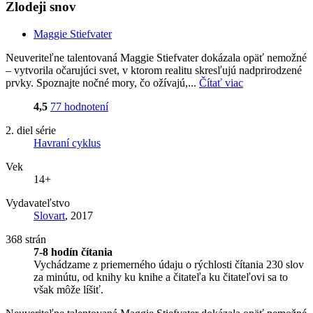
Zlodeji snov
Maggie Stiefvater
Neuveriteľne talentovaná Maggie Stiefvater dokázala opäť nemožné
– vytvorila očarujúci svet, v ktorom realitu skresľujú nadprirodzené
prvky. Spoznajte nočné mory, čo ožívajú,...
Čítať viac
4,5
77 hodnotení
2. diel série
Havraní cyklus
Vek
14+
Vydavateľstvo
Slovart
, 2017
368 strán
7-8 hodín čítania
Vychádzame z priemerného údaju o rýchlosti čítania 230 slov
za minútu, od knihy ku knihe a čitateľa ku čitateľovi sa to
však môže líšiť.