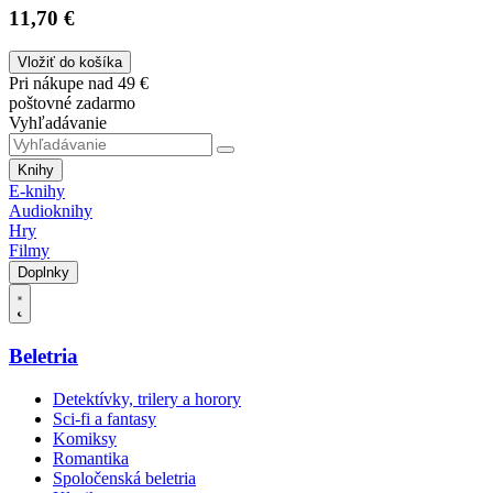
11,70 €
Vložiť do košíka
Pri nákupe nad 49 €
poštovné zadarmo
Vyhľadávanie
Knihy
E-knihy
Audioknihy
Hry
Filmy
Doplnky
Beletria
Detektívky, trilery a horory
Sci-fi a fantasy
Komiksy
Romantika
Spoločenská beletria