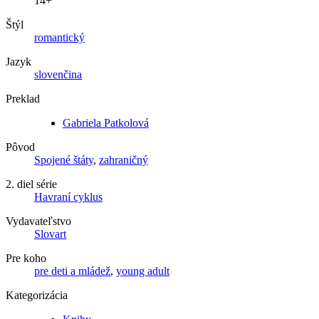
14+
Štýl
romantický
Jazyk
slovenčina
Preklad
Gabriela Patkolová
Pôvod
Spojené štáty
,
zahraničný
2. diel série
Havraní cyklus
Vydavateľstvo
Slovart
Pre koho
pre deti a mládež
,
young adult
Kategorizácia